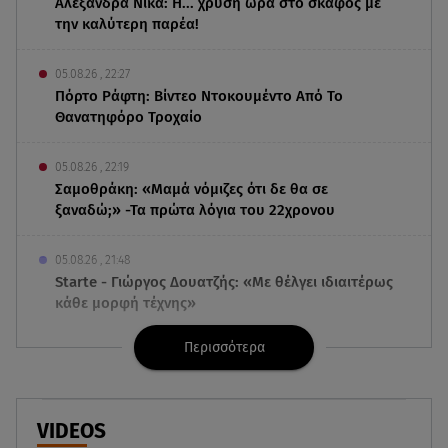
Αλεξάνδρα Νίκα: Η... χρυσή ώρα στο σκάφος με
την καλύτερη παρέα!
05.08.26 , 22:27
Πόρτο Ράφτη: Bίντεο Ντοκουμέντο Από Το
Θανατηφόρο Τροχαίο
05.08.26 , 22:19
Σαμοθράκη: «Μαμά νόμιζες ότι δε θα σε
ξαναδώ;» -Τα πρώτα λόγια του 22χρονου
05.08.26 , 21:48
Starte - Γιώργος Δουατζής: «Με θέλγει ιδιαιτέρως
κάθε μορφή τέχνης»
Περισσότερα
05.08.26 , 21:41
«Στην κόψη του ξυραφιού» οι συνομιλίες ΗΠΑ –
Ιράν
VIDEOS
05.08.26 , 21:22