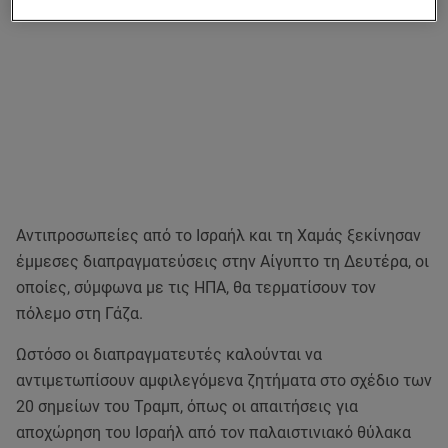
Αντιπροσωπείες από το Ισραήλ και τη Χαμάς ξεκίνησαν
έμμεσες διαπραγματεύσεις στην Αίγυπτο τη Δευτέρα, οι
οποίες, σύμφωνα με τις ΗΠΑ, θα τερματίσουν τον
πόλεμο στη Γάζα.
Ωστόσο οι διαπραγματευτές καλούνται να
αντιμετωπίσουν αμφιλεγόμενα ζητήματα στο σχέδιο των
20 σημείων του Τραμπ, όπως οι απαιτήσεις για
αποχώρηση του Ισραήλ από τον παλαιστινιακό θύλακα