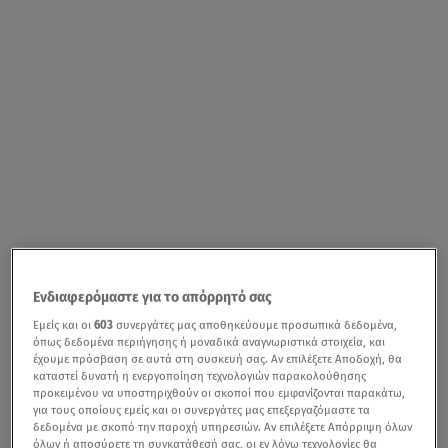
Ενδιαφερόμαστε για το απόρρητό σας
Εμείς και οι
603
συνεργάτες μας αποθηκεύουμε προσωπικά δεδομένα,
όπως δεδομένα περιήγησης ή μοναδικά αναγνωριστικά στοιχεία, και
έχουμε πρόσβαση σε αυτά στη συσκευή σας. Αν επιλέξετε Αποδοχή, θα
καταστεί δυνατή η ενεργοποίηση τεχνολογιών παρακολούθησης
προκειμένου να υποστηριχθούν οι σκοποί που εμφανίζονται παρακάτω,
για τους οποίους εμείς και οι συνεργάτες μας επεξεργαζόμαστε τα
δεδομένα με σκοπό την παροχή υπηρεσιών. Αν επιλέξετε Απόρριψη όλων
όλων ή αποσύρετε τη συγκατάθεσή σας, οι εν λόγω τεχνολογίες θα