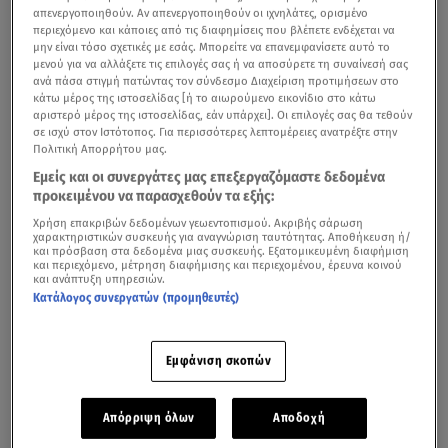
απενεργοποιηθούν. Αν απενεργοποιηθούν οι ιχνηλάτες, ορισμένο
περιεχόμενο και κάποιες από τις διαφημίσεις που βλέπετε ενδέχεται να
μην είναι τόσο σχετικές με εσάς. Μπορείτε να επανεμφανίσετε αυτό το
μενού για να αλλάξετε τις επιλογές σας ή να αποσύρετε τη συναίνεσή σας
ανά πάσα στιγμή πατώντας τον σύνδεσμο Διαχείριση προτιμήσεων στο
κάτω μέρος της ιστοσελίδας [ή το αιωρούμενο εικονίδιο στο κάτω
αριστερό μέρος της ιστοσελίδας, εάν υπάρχει]. Οι επιλογές σας θα τεθούν
σε ισχύ στον Ιστότοπος. Για περισσότερες λεπτομέρειες ανατρέξτε στην
Πολιτική Απορρήτου μας.
Εμείς και οι συνεργάτες μας επεξεργαζόμαστε δεδομένα
προκειμένου να παρασχεθούν τα εξής:
Χρήση επακριβών δεδομένων γεωεντοπισμού. Ακριβής σάρωση
χαρακτηριστικών συσκευής για αναγνώριση ταυτότητας. Αποθήκευση ή/
και πρόσβαση στα δεδομένα μιας συσκευής. Εξατομικευμένη διαφήμιση
και περιεχόμενο, μέτρηση διαφήμισης και περιεχομένου, έρευνα κοινού
και ανάπτυξη υπηρεσιών.
Κατάλογος συνεργατών (προμηθευτές)
Εμφάνιση σκοπών
Απόρριψη όλων
Αποδοχή