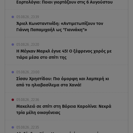
Εορτολόγιο: Ποιοι γιορτάζουν στις 6 Αυγούστου
05.08.26 , 23:39
Άριελ Κωνσταντινίδη: «Αντιμετωπίζουν τον
Γιάννη Παπαμιχαήλ ως "Γιαννάκη"»
05.08.26 , 23:20
Η Μέγκαν Μαρκλ έγινε 45! Ο ξέφρενος χορός με
τιάρα μέσα στο σπίτι της
05.08.26 , 23:00
Σίσσυ Χρηστίδου: Πιο όμορφη και λαμπερή κι
από το ηλιοβασίλεμα στα Χανιά!
05.08.26 , 22:36
Μακελειό σε σπίτι στη Βόρεια Καρολίνα: Νεκρά
τρία μέλη οικογένειας
05.08.26 , 22:35