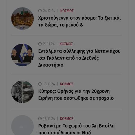
Ευρυδίκη Βαλαβάνη για Γρηγόρη Μόργκαν:
24.12.24
ΚΟΣΜΟΣ
«Oνειρευόμουν έναν άντρα σαν εσένα»
Χριστούγεννα στον κόσμο: Tα ξωτικά,
τα δώρα, το μενού &
05.08.26 , 20:51
Με γαλλικό... κλειδί η ηλεκτρική διασύνδεση
Ελλάδας – Κύπρου (GSI)
21.11.24
ΚΟΣΜΟΣ
Εντάλματα σύλληψης για Νετανιάχου
05.08.26 , 20:42
και Γκάλαντ από το Διεθνές
Δέσποινα Μοιραράκη: Οι ξέγνοιαστες στιγμές της
Δικαστήριο
παρουσιάστριας στη Μύκονο
05.08.26 , 20:39
18.11.24
ΚΟΣΜΟΣ
Σύγκρουση ελικοπτέρων: Αυτός είναι ο Έλληνας
Κύπρος: Θρήνος για την 20χρονη
χειριστής που σκοτώθηκε
Ειρήνη που σκοτώθηκε σε τροχαίο
05.08.26 , 20:36
Πόσο καιρό παίρνει σε ένα δάσος να πρασινίσει
18.11.24
ΚΟΣΜΟΣ
ξανά μετά από πυρκαγιά
Ροβανιέμι: Το χωριό του Άη Βασίλη
που ισοπέδωσαν οι Ναζί