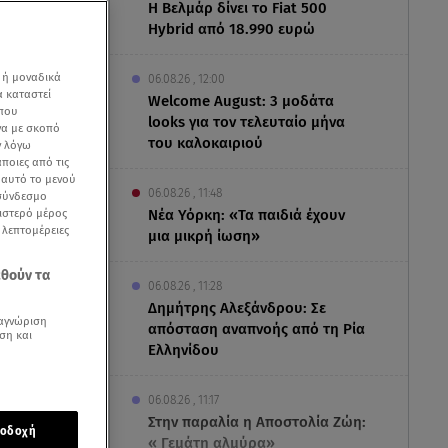
Η Βελμάρ δίνει το Fiat 500
Hybrid από 18.990 ευρώ
 ή μοναδικά
06.08.26 , 12:00
α καταστεί
Welcome August: 3 μοδάτα
 που
looks για τον τελευταίο μήνα
να με σκοπό
του καλοκαιριού
ν λόγω
ποιες από τις
ε αυτό το μενού
06.08.26 , 11:48
 σύνδεσμο
ριστερό μέρος
Νέα Υόρκη: «Τα παιδιά έχουν
ς λεπτομέρειες
μια μικρή ίωση»
εθούν τα
06.08.26 , 11:28
Δημήτρης Αλεξάνδρου: Σε
αγνώριση
απόσταση αναπνοής από τη Ρία
ση και
Ελληνίδου
06.08.26 , 11:17
ε» από μια
Στην παραλία η Αποστολία Ζώη:
οδοχή
« Γεμάτη αλμύρα»