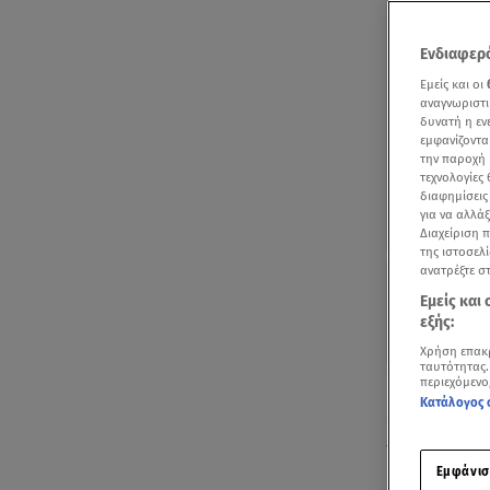
Ενδιαφερό
Εμείς και οι
αναγνωριστι
δυνατή η ε
εμφανίζοντα
την παροχή 
τεχνολογίες
διαφημίσεις
για να αλλά
Διαχείριση 
της ιστοσελί
ανατρέξτε σ
Εμείς και
εξής:
Χρήση επακ
ταυτότητας.
περιεχόμενο
Ακούστ
Κατάλογος 
Το Τζακ Ποτ
Εμφάνισ
kiss cam στ