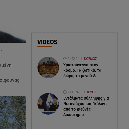
06.08.26 , 09:17
Λιάγκας - Αντωνά: Φωτογραφίες
από τις glam διακοπές τους στη
Μύκονο
VIDEOS
06.08.26 , 09:13
Σάκης Ρουβάς: Άφησε τη σκηνή
ης
και φόρεσε στολή
24.12.24
ΚΟΣΜΟΣ
μελισσοκόμου στην Κύθνο
Χριστούγεννα στον
ειμένη
κόσμο: Tα ξωτικά, τα
ο
δώρα, το μενού &
 σίφουνας
21.11.24
ΚΟΣΜΟΣ
Εντάλματα σύλληψης για
Νετανιάχου και Γκάλαντ
από το Διεθνές
Δικαστήριο