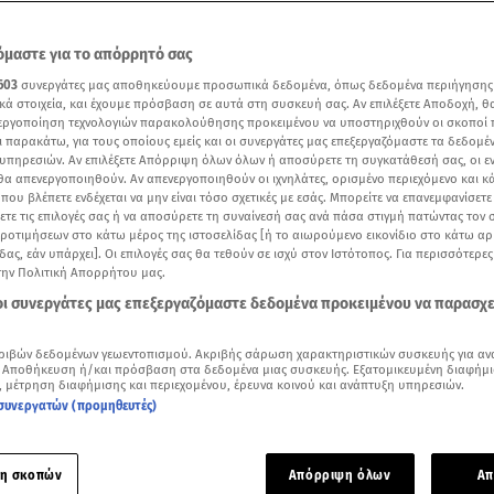
μαστε για το απόρρητό σας
603
συνεργάτες μας αποθηκεύουμε προσωπικά δεδομένα, όπως δεδομένα περιήγησης
κά στοιχεία, και έχουμε πρόσβαση σε αυτά στη συσκευή σας. Αν επιλέξετε Αποδοχή, θ
νεργοποίηση τεχνολογιών παρακολούθησης προκειμένου να υποστηριχθούν οι σκοποί
ι παρακάτω, για τους οποίους εμείς και οι συνεργάτες μας επεξεργαζόμαστε τα δεδομέ
υπηρεσιών. Αν επιλέξετε Απόρριψη όλων όλων ή αποσύρετε τη συγκατάθεσή σας, οι ε
 θα απενεργοποιηθούν. Αν απενεργοποιηθούν οι ιχνηλάτες, ορισμένο περιεχόμενο και κά
 που βλέπετε ενδέχεται να μην είναι τόσο σχετικές με εσάς. Μπορείτε να επανεμφανίσετ
ξετε τις επιλογές σας ή να αποσύρετε τη συναίνεσή σας ανά πάσα στιγμή πατώντας τον
προτιμήσεων στο κάτω μέρος της ιστοσελίδας [ή το αιωρούμενο εικονίδιο στο κάτω α
δας, εάν υπάρχει]. Οι επιλογές σας θα τεθούν σε ισχύ στον Ιστότοπος. Για περισσότερε
την Πολιτική Απορρήτου μας.
Δείτε περισσότερα άρθρα μας στα αποτελέσματα αναζήτησης
 οι συνεργάτες μας επεξεργαζόμαστε δεδομένα προκειμένου να παρασχ
Add star.gr on Google
ριβών δεδομένων γεωεντοπισμού. Ακριβής σάρωση χαρακτηριστικών συσκευής για αν
 Αποθήκευση ή/και πρόσβαση στα δεδομένα μιας συσκευής. Εξατομικευμένη διαφήμι
, μέτρηση διαφήμισης και περιεχομένου, έρευνα κοινού και ανάπτυξη υπηρεσιών.
ε το άρθρο
1:45
λεπτά
συνεργατών (προμηθευτές)
 της γκαντεμιάς πέτυχε παράνομο ζευγαράκι, που «προδώθηκ
η σκοπών
Απόρριψη όλων
Απ
η
συναυλία
των
Coldplay
στη
Βοστώνη
.