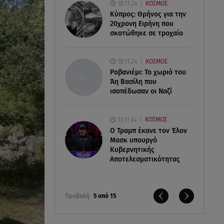
18.11.24
ΚΟΣΜΟΣ
Κύπρος: Θρήνος για την
20χρονη Ειρήνη που
σκοτώθηκε σε τροχαίο
18.11.24
ΚΟΣΜΟΣ
Ροβανιέμι: Το χωριό του
Άη Βασίλη που
ισοπέδωσαν οι Ναζί
13.11.24
ΚΟΣΜΟΣ
O Τραμπ έκανε τον Έλον
Μασκ υπουργό
Κυβερνητικής
Αποτελεσματικότητας
Προβολή
5 από 15