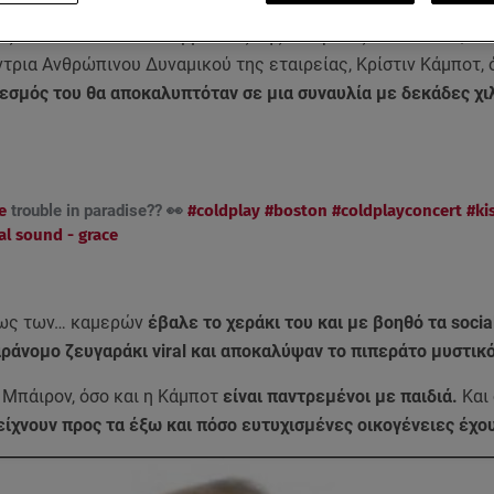
αζόταν ο διευθύνων σύμβουλος της εταιρείας Astronomer, Άν
ντρια Ανθρώπινου Δυναμικού της εταιρείας, Κρίστιν Κάμποτ, 
εσμός του θα αποκαλυπτόταν σε μια συναυλία με δεκάδες χι
e
trouble in paradise?? 👀
#coldplay
#boston
#coldplayconcert
#ki
al sound - grace
μως των… καμερών
έβαλε το χεράκι του και με βοηθό τα socia
ράνομο ζευγαράκι viral και αποκαλύψαν το πιπεράτο μυστικ
ο Μπάιρον, όσο και η Κάμποτ
είναι παντρεμένοι με παιδιά.
Και
είχνουν προς τα έξω και πόσο ευτυχισμένες οικογένειες έχο