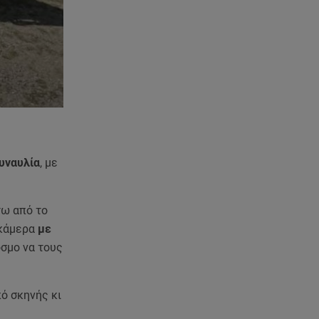
συναυλία
, με
ω από το
 κάμερα
με
σμο να τους
πό σκηνής κι