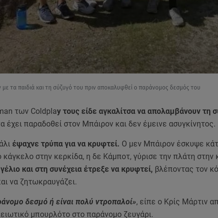
ν με τα παιδιά και τη σύζυγό του πριν αποκαλυφθεί ο παράνομος δεσμός του
tman των Coldpla
y τους είδε αγκαλίτσα να απολαμβάνουν τη 
α έχει παραδοθεί στον Μπάιρον και δεν έμεινε ασυγκίνητος.
άλι
έψαχνε τρύπα για να κρυφτεί.
Ο μεν Μπάιρον έσκυψε κάτ
 κάγκελο στην κερκίδα, η δε Κάμποτ, γύρισε την πλάτη στην
γέλιο και στη συνέχεια έτρεξε να κρυφτεί,
βλέποντας τον κό
και να ζητωκραυγάζει.
ράνομο δεσμό ή είναι πολύ ντροπαλοί»
, είπε ο Κρίς Μάρτιν α
λειωτικό μπουρλότο στο παράνομο ζευγάρι.