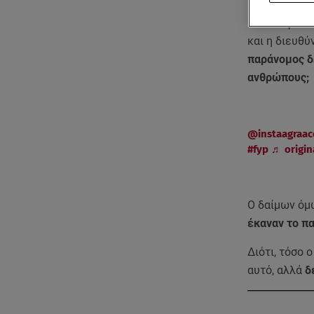
Πού να φαντ
και η διευθύ
παράνομος δ
ανθρώπους;
@instaagraac
#fyp
♬ origin
Ο δαίμων ό
έκαναν το πα
Διότι, τόσο 
αυτό, αλλά
δ