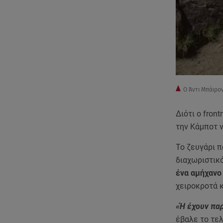
Ο Άντι Μπάιρο
Διότι ο fron
την Κάμποτ ν
Το ζευγάρι π
διαχωριστικό
ένα αμήχανο 
χειροκροτά 
«Ή έχουν πα
έβαλε το τε