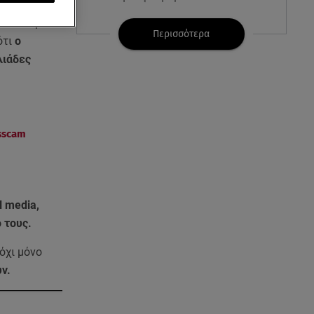
τι Μπάιρον
06.08.26 , 11:17
Περισσότερα
ότι
ο
Kymco Agility NX 125 Τοp Case:
λιάδες
Η τιμή του νέου μοντέλου
06.08.26 , 11:16
Κηδεία Λάκη Χαλκιά:
Συντετριμμένη η σύζυγός του
sscam
στο τελευταίο «αντίο»
06.08.26 , 11:00
Κώστας Τουρνάς - Διονύσης
l media,
Τσακνής «Το Ροκ το Ελληνικό»,
στο Θέατρο Άλσος
ό τους.
 όχι μόνο
06.08.26 , 10:52
υν.
Marfin: Στην Ελλάδα η 46χρονη
που κατηγορείται για την
τραγωδία του 2010