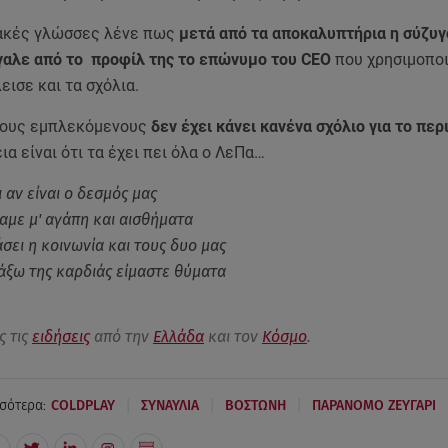
ακές γλώσσες λένε πως
μετά από τα αποκαλυπτήρια η σύζυγ
γαλε από το προφίλ της το επώνυμο του CEO
που χρησιμοπο
εισε και τα σχόλια.
τους εμπλεκόμενους
δεν έχει κάνει κανένα σχόλιο για το περ
ια είναι ότι τα έχει πει όλα ο ΛεΠα…
 αν είναι ο δεσμός μας
σαμε μ' αγάπη και αισθήματα
άσει η κοινωνία και τους δυο μας
ξω της καρδιάς είμαστε θύματα
ς τις
ειδήσεις
από την
Ελλάδα
και τον
Κόσμο
.
|
|
|
σότερα:
COLDPLAY
ΣΥΝΑΥΛΙΑ
ΒΟΣΤΩΝΗ
ΠΑΡΑΝΟΜΟ ΖΕΥΓΑΡΙ