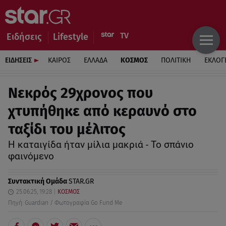
Ειδήσεις
Lifestyle
ΕΙΔΗΣΕΙΣ
ΚΑΙΡΟΣ
ΕΛΛΑΔΑ
ΚΟΣΜΟΣ
ΠΟΛΙΤΙΚΗ
ΕΚΛΟΓ
Νεκρός 29χρονος που
χτυπήθηκε από κεραυνό στο
ταξίδι του μέλιτος
Η καταιγίδα ήταν μίλια μακριά - Το σπάνιο
φαινόμενο
Συντακτική Ομάδα
STAR.GR
25.06.25, 19:28
ΚΟΣΜΟΣ
Πηγή: Guardian / Φωτογραφία Go Fund Me