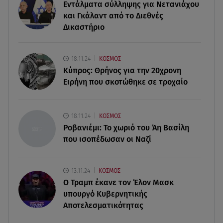
10.08.26 , 10:18
Εντάλματα σύλληψης για Νετανιάχου
Πάρος: «Ήμουν πάντα πάνω από την πισίνα» - Τι
και Γκάλαντ από το Διεθνές
ισχυρίζεται ο ιδιοκτήτης
Δικαστήριο
10.08.26 , 10:10
Γυμναστική για τόνωση πριν την παραλία! Full
18.11.24
ΚΟΣΜΟΣ
body workout!
Κύπρος: Θρήνος για την 20χρονη
Ειρήνη που σκοτώθηκε σε τροχαίο
10.08.26 , 10:05
Ξεκινά η μαζική παραγωγή της νέας BMW i3
18.11.24
ΚΟΣΜΟΣ
Ροβανιέμι: Το χωριό του Άη Βασίλη
που ισοπέδωσαν οι Ναζί
13.11.24
ΚΟΣΜΟΣ
O Τραμπ έκανε τον Έλον Μασκ
υπουργό Κυβερνητικής
Αποτελεσματικότητας