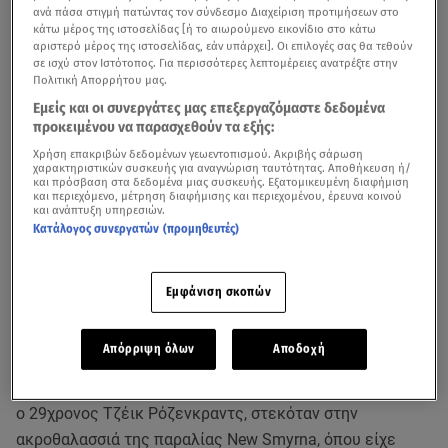
ανά πάσα στιγμή πατώντας τον σύνδεσμο Διαχείριση προτιμήσεων στο
κάτω μέρος της ιστοσελίδας [ή το αιωρούμενο εικονίδιο στο κάτω
αριστερό μέρος της ιστοσελίδας, εάν υπάρχει]. Οι επιλογές σας θα τεθούν
σε ισχύ στον Ιστότοπος. Για περισσότερες λεπτομέρειες ανατρέξτε στην
Πολιτική Απορρήτου μας.
Εμείς και οι συνεργάτες μας επεξεργαζόμαστε δεδομένα
προκειμένου να παρασχεθούν τα εξής:
Χρήση επακριβών δεδομένων γεωεντοπισμού. Ακριβής σάρωση
χαρακτηριστικών συσκευής για αναγνώριση ταυτότητας. Αποθήκευση ή/
και πρόσβαση στα δεδομένα μιας συσκευής. Εξατομικευμένη διαφήμιση
και περιεχόμενο, μέτρηση διαφήμισης και περιεχομένου, έρευνα κοινού
και ανάπτυξη υπηρεσιών.
Κατάλογος συνεργατών (προμηθευτές)
Τραγωδία σημειώθηκε σε παραλία της Φλόριντα των
Εμφάνιση σκοπών
ΗΠΑ, όπου ένας νεόνυμφος από το Κολοράντο βρήκε
φρικτό θάνατο, όταν τον χτύπησε
κεραυνός
.
Απόρριψη όλων
Αποδοχή
Ήταν γύρω στις 12:30 μ.μ. στις 20 Ιουνίου, όταν
ο 29χρονος Τζέικ Ρόζενκραντς, στεκόταν στην
ακροθαλασσιά της παραλίας New Smyrna, όπου είχε