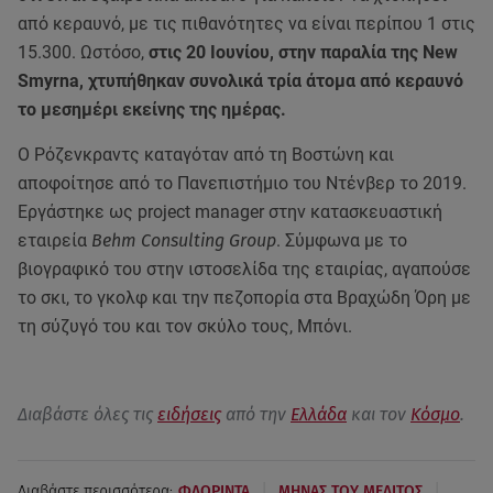
από κεραυνό, με τις πιθανότητες να είναι περίπου 1 στις
15.300. Ωστόσο,
στις 20 Ιουνίου, στην παραλία της New
Smyrna, χτυπήθηκαν συνολικά τρία άτομα από κεραυνό
το μεσημέρι εκείνης της ημέρας.
Ο Ρόζενκραντς καταγόταν από τη Βοστώνη και
αποφοίτησε από το Πανεπιστήμιο του Ντένβερ το 2019.
Εργάστηκε ως project manager στην κατασκευαστική
εταιρεία
Behm Consulting Group
. Σύμφωνα με το
βιογραφικό του στην ιστοσελίδα της εταιρίας, αγαπούσε
το σκι, το γκολφ και την πεζοπορία στα Βραχώδη Όρη με
τη σύζυγό του και τον σκύλο τους, Μπόνι.
Διαβάστε όλες τις
ειδήσεις
από την
Ελλάδα
και τον
Κόσμο
.
|
|
Διαβάστε περισσότερα:
ΦΛΟΡΙΝΤΑ
ΜΗΝΑΣ ΤΟΥ ΜΕΛΙΤΟΣ