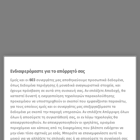
Ενδιαφερόμαστε για το απόρρητό σας
Εμείς και οι
603
συνεργάτες μας αποθηκεύουμε προσωπικά δεδομένα,
όπως δεδομένα περιήγησης ή μοναδικά αναγνωριστικά στοιχεία, και
έχουμε πρόσβαση σε αυτά στη συσκευή σας. Αν επιλέξετε Αποδοχή, θα
καταστεί δυνατή η ενεργοποίηση τεχνολογιών παρακολούθησης
προκειμένου να υποστηριχθούν οι σκοποί που εμφανίζονται παρακάτω,
για τους οποίους εμείς και οι συνεργάτες μας επεξεργαζόμαστε τα
δεδομένα με σκοπό την παροχή υπηρεσιών. Αν επιλέξετε Απόρριψη όλων
όλων ή αποσύρετε τη συγκατάθεσή σας, οι εν λόγω τεχνολογίες θα
απενεργοποιηθούν. Αν απενεργοποιηθούν οι ιχνηλάτες, ορισμένο
περιεχόμενο και κάποιες από τις διαφημίσεις που βλέπετε ενδέχεται να
μην είναι τόσο σχετικές με εσάς. Μπορείτε να επανεμφανίσετε αυτό το
μενού για να αλλάξετε τις επιλογές σας ή να αποσύρετε τη συναίνεσή σας