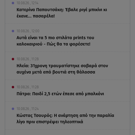
10.08.26 , 12:14
Κατερίνα Παπουτσάκη: Έβαλε ριγέ μπικίνι κι
έκανε... πασαρέλα!
10.08.26 , 12:00
Αυτά είναι τα 5 πιο στιλάτα prints του
καλοκαιριού - Πώς θα τα φορέσετε!
10.08.26 , 11:28
Ηλεία: 31χρονη τραυματίστηκε σοβαρά στον
αυχένα μετά από βουτιά στη θάλασσα
10.08.26 , 11:28
Πάτρα: Παιδί 2,5 ετών έπεσε από μπαλκόνι
10.08.26 , 11:24
Κώστας Τσουρός: Η ανάρτηση από την παραλία
λίγο πριν επιστρέψει τηλεοπτικά