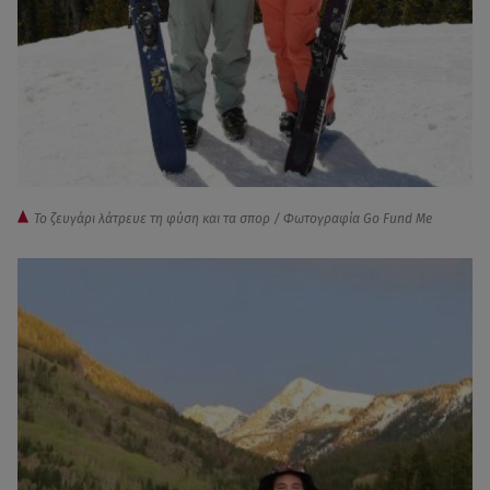
Το ζευγάρι λάτρευε τη φύση και τα σπορ / Φωτογραφία Go Fund Me