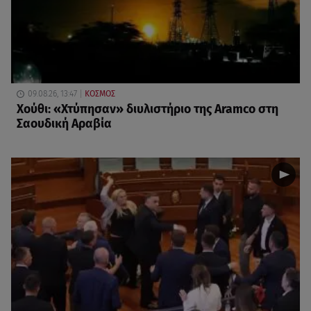
09.08.26, 13:47
ΚΟΣΜΟΣ
Χούθι: «Χτύπησαν» διυλιστήριο της Aramco στη
Σαουδική Αραβία