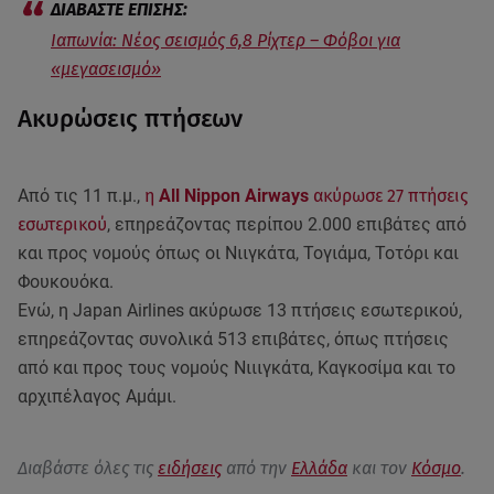
Ιαπωνία: Νέος σεισμός 6,8 Ρίχτερ – Φόβοι για
«μεγασεισμό»
Ακυρώσεις πτήσεων
Από τις 11 π.μ.,
η
All Nippon Airways
ακύρωσε 27 πτήσεις
εσωτερικού
, επηρεάζοντας περίπου 2.000 επιβάτες από
και προς νομούς όπως οι Νιιγκάτα, Τογιάμα, Τοτόρι και
Φουκουόκα.
Ενώ, η Japan Airlines ακύρωσε 13 πτήσεις εσωτερικού,
επηρεάζοντας συνολικά 513 επιβάτες, όπως πτήσεις
από και προς τους νομούς Νιιιγκάτα, Καγκοσίμα και το
αρχιπέλαγος Αμάμι.
Διαβάστε όλες τις
ειδήσεις
από την
Ελλάδα
και τον
Κόσμο
.