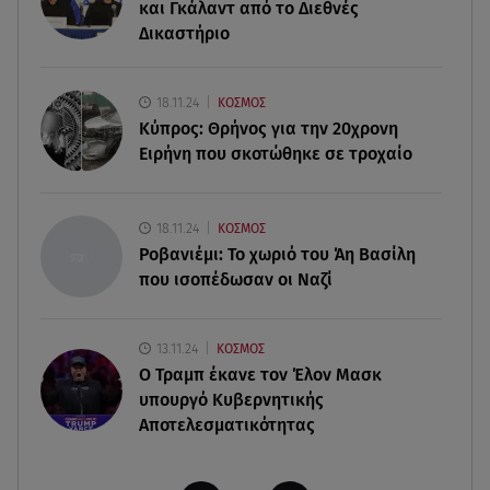
και Γκάλαντ από το Διεθνές
Πώς επικοινωνούν τα ελικόπτερα στη φωτιά και
Δικαστήριο
ο ρόλος του «συνδέσμου»
06.08.26 , 20:16
18.11.24
ΚΟΣΜΟΣ
Αθηνά Οικονομάκου από την Μπόρα Μπόρα:
Κύπρος: Θρήνος για την 20χρονη
«Έσκασε όλη η κούραση του χειμώνα»
Ειρήνη που σκοτώθηκε σε τροχαίο
06.08.26 , 20:04
Σαμοθράκη: Συγκλονιστική διάσωση 15χρονης
18.11.24
ΚΟΣΜΟΣ
από δύσβατο φαράγγι
Ροβανιέμι: Το χωριό του Άη Βασίλη
που ισοπέδωσαν οι Ναζί
13.11.24
ΚΟΣΜΟΣ
O Τραμπ έκανε τον Έλον Μασκ
υπουργό Κυβερνητικής
Αποτελεσματικότητας