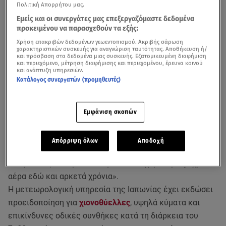
Πολιτική Απορρήτου μας.
Εμείς και οι συνεργάτες μας επεξεργαζόμαστε δεδομένα
προκειμένου να παρασχεθούν τα εξής:
Χρήση επακριβών δεδομένων γεωεντοπισμού. Ακριβής σάρωση
χαρακτηριστικών συσκευής για αναγνώριση ταυτότητας. Αποθήκευση ή/
και πρόσβαση στα δεδομένα μιας συσκευής. Εξατομικευμένη διαφήμιση
και περιεχόμενο, μέτρηση διαφήμισης και περιεχομένου, έρευνα κοινού
και ανάπτυξη υπηρεσιών.
Κατάλογος συνεργατών (προμηθευτές)
Βαρύ χιόνι προβλέπεται να επηρεάσει το Χοκάιντο και
Εμφάνιση σκοπών
τις περιοχές κατά μήκος των ακτών της Θάλασσας της
Ιαπωνίας μέχρι την Κυριακή. Αυτό ανακοίνωσε η
Απόρριψη όλων
Αποδοχή
Μετεωρολογική Υπηρεσία της Ιαπωνίας την Τετάρτη,
εκτιμώντας ότι πρόκειται για «τον ισχυρότερο ψυχρό
αέρα εδώ και αρκετά χρόνια».
Η μετεωρολογική υπηρεσία της Ιαπωνίας έχει εκδώσει
προειδοποίηση για
χιονοθύελλες
, υψηλά κύματα και
επικίνδυνες οδικές συνθήκες κατά τη διάρκεια του