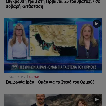
Σύγκρουση τραμ στη Γερμανία: 25 τραυματίες, 7 σε
σοβαρή κατάσταση
06.08.26, 17:43
ΚΟΣΜΟΣ
Συμφωνία Ιράν – Ομάν για τα Στενά του Ορμούζ