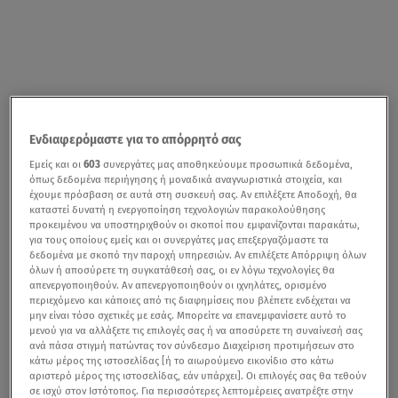
Ενδιαφερόμαστε για το απόρρητό σας
Εμείς και οι
603
συνεργάτες μας αποθηκεύουμε προσωπικά δεδομένα,
όπως δεδομένα περιήγησης ή μοναδικά αναγνωριστικά στοιχεία, και
έχουμε πρόσβαση σε αυτά στη συσκευή σας. Αν επιλέξετε Αποδοχή, θα
καταστεί δυνατή η ενεργοποίηση τεχνολογιών παρακολούθησης
προκειμένου να υποστηριχθούν οι σκοποί που εμφανίζονται παρακάτω,
για τους οποίους εμείς και οι συνεργάτες μας επεξεργαζόμαστε τα
δεδομένα με σκοπό την παροχή υπηρεσιών. Αν επιλέξετε Απόρριψη όλων
όλων ή αποσύρετε τη συγκατάθεσή σας, οι εν λόγω τεχνολογίες θα
απενεργοποιηθούν. Αν απενεργοποιηθούν οι ιχνηλάτες, ορισμένο
περιεχόμενο και κάποιες από τις διαφημίσεις που βλέπετε ενδέχεται να
μην είναι τόσο σχετικές με εσάς. Μπορείτε να επανεμφανίσετε αυτό το
μενού για να αλλάξετε τις επιλογές σας ή να αποσύρετε τη συναίνεσή σας
ανά πάσα στιγμή πατώντας τον σύνδεσμο Διαχείριση προτιμήσεων στο
κάτω μέρος της ιστοσελίδας [ή το αιωρούμενο εικονίδιο στο κάτω
αριστερό μέρος της ιστοσελίδας, εάν υπάρχει]. Οι επιλογές σας θα τεθούν
σε ισχύ στον Ιστότοπος. Για περισσότερες λεπτομέρειες ανατρέξτε στην