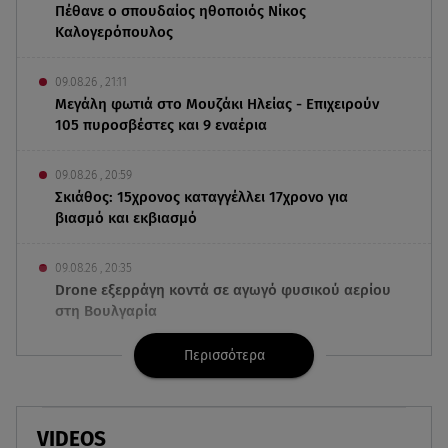
Πέθανε ο σπουδαίος ηθοποιός Νίκος
Καλογερόπουλος
09.08.26 , 21:11
Μεγάλη φωτιά στο Μουζάκι Ηλείας - Επιχειρούν
105 πυροσβέστες και 9 εναέρια
09.08.26 , 20:59
Σκιάθος: 15χρονος καταγγέλλει 17χρονο για
βιασμό και εκβιασμό
09.08.26 , 20:35
Drone εξερράγη κοντά σε αγωγό φυσικού αερίου
στη Βουλγαρία
Περισσότερα
09.08.26 , 20:29
«Ισλαμικό ΝΑΤΟ»: Τι σημαίνει η νέα συμμαχία για
την Ελλάδα
VIDEOS