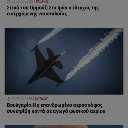
08.08.26, 23:00
ΚΟΣΜΟΣ
Στενά του Ορμούζ: Στο Ιράν ο έλεγχος της
εισερχόμενης ναυσιπλοΐας
08.08.26, 21:38
ΚΟΣΜΟΣ
Βουλγαρία:Μη επανδρωμένο αεροσκάφος
συνετρίβη κοντά σε αγωγό φυσικού αερίου