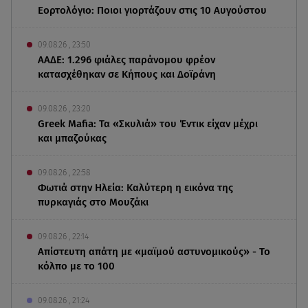
Εορτολόγιο: Ποιοι γιορτάζουν στις 10 Αυγούστου
09.08.26 , 23:50
ΑΑΔΕ: 1.296 φιάλες παράνομου φρέον
κατασχέθηκαν σε Κήπους και Δοϊράνη
09.08.26 , 23:20
Greek Mafia: Τα «Σκυλιά» του Έντικ είχαν μέχρι
και μπαζούκας
09.08.26 , 22:58
Φωτιά στην Ηλεία: Καλύτερη η εικόνα της
πυρκαγιάς στο Μουζάκι
09.08.26 , 22:14
Απίστευτη απάτη με «μαϊμού αστυνομικούς» - Το
κόλπο με το 100
09.08.26 , 21:24