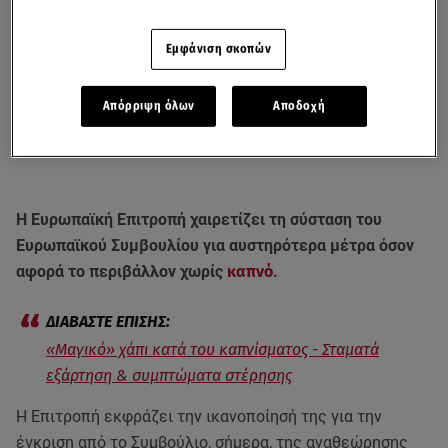
Εμφάνιση σκοπών
Απόρριψη όλων
Αποδοχή
Η Ευρωπαϊκή Επιτροπή χαιρετίζει τη σύσταση του
Ευρωπαϊκού Συμβουλίου για αυστηρότερα μέτρα όσον
αφορά το περιβάλλον χωρίς
καπνό
.
«Μαγικό» χάπι κατά του καπνίσματος - Σταματά
εξάρτηση & συμπτώματα στέρησης
Η Επιτροπή εκφράζει την ικανοποίησή της για την
έγκριση από το Συμβούλιο, σήμερα, της αναθεώρησης