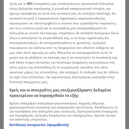
Εμείς και οι
603
συνεργάτες μας αποθηκεύουμε προσωπικά δεδομένα,
όπως δεδομένα περιήγησης ή μοναδικά αναγνωριστικά στοιχεία, και
έχουμε πρόσβαση σε αυτά στη συσκευή σας. Αν επιλέξετε Αποδοχή, θα
καταστεί δυνατή η ενεργοποίηση τεχνολογιών παρακολούθησης
προκειμένου να υποστηριχθούν οι σκοποί που εμφανίζονται παρακάτω,
για τους οποίους εμείς και οι συνεργάτες μας επεξεργαζόμαστε τα
δεδομένα με σκοπό την παροχή υπηρεσιών. Αν επιλέξετε Απόρριψη όλων
όλων ή αποσύρετε τη συγκατάθεσή σας, οι εν λόγω τεχνολογίες θα
απενεργοποιηθούν. Αν απενεργοποιηθούν οι ιχνηλάτες, ορισμένο
περιεχόμενο και κάποιες από τις διαφημίσεις που βλέπετε ενδέχεται να
μην είναι τόσο σχετικές με εσάς. Μπορείτε να επανεμφανίσετε αυτό το
μενού για να αλλάξετε τις επιλογές σας ή να αποσύρετε τη συναίνεσή σας
ανά πάσα στιγμή πατώντας τον σύνδεσμο Διαχείριση προτιμήσεων στο
κάτω μέρος της ιστοσελίδας [ή το αιωρούμενο εικονίδιο στο κάτω
αριστερό μέρος της ιστοσελίδας, εάν υπάρχει]. Οι επιλογές σας θα τεθούν
σε ισχύ στον Ιστότοπος. Για περισσότερες λεπτομέρειες ανατρέξτε στην
Πολιτική Απορρήτου μας.
Εμείς και οι συνεργάτες μας επεξεργαζόμαστε δεδομένα
προκειμένου να παρασχεθούν τα εξής:
Χρήση επακριβών δεδομένων γεωεντοπισμού. Ακριβής σάρωση
χαρακτηριστικών συσκευής για αναγνώριση ταυτότητας. Αποθήκευση ή/
και πρόσβαση στα δεδομένα μιας συσκευής. Εξατομικευμένη διαφήμιση
και περιεχόμενο, μέτρηση διαφήμισης και περιεχομένου, έρευνα κοινού
και ανάπτυξη υπηρεσιών.
Κατάλογος συνεργατών (προμηθευτές)