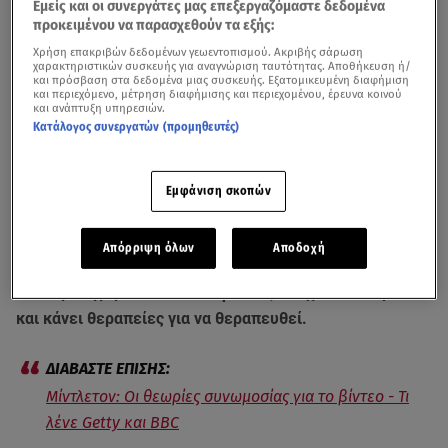
Εμείς και οι συνεργάτες μας επεξεργαζόμαστε δεδομένα
προκειμένου να παρασχεθούν τα εξής:
Χρήση επακριβών δεδομένων γεωεντοπισμού. Ακριβής σάρωση
χαρακτηριστικών συσκευής για αναγνώριση ταυτότητας. Αποθήκευση ή/
και πρόσβαση στα δεδομένα μιας συσκευής. Εξατομικευμένη διαφήμιση
και περιεχόμενο, μέτρηση διαφήμισης και περιεχομένου, έρευνα κοινού
και ανάπτυξη υπηρεσιών.
Κατάλογος συνεργατών (προμηθευτές)
Εμφάνιση σκοπών
Στο επίκεντρο του παγκόσμιου ενδιαφέροντος η Κέιτ Μίντλετον / SKAI
Ευχαριστήριες κάρτες από τη βασιλική οικογένεια
Απόρριψη όλων
Αποδοχή
εστάλησαν σε εκείνους που στήριξαν την
Κέιτ Μίντλετον
από τη στιγμή που αποκάλυψε πως πάσχει από καρκίνο
και κάνει θεραπείες για να θεραπευθεί.
Μίντλετον: Οι θεωρίες συνωμοσίας για το βίντεο - Τι
λένε Getty και BBC