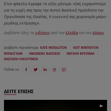
Στον φάκελο έγραφε το εξής μήνυμα:
«Σας ευχαριστoύμε
για τις ευχές σας προς την Αυτού Βασιλική Υψηλότητα την
Πριγκίπισσα της Ουαλίας. Η ευγενική σας χειρονομία χαίρει
μεγάλης εκτίμησης».
Διαβάστε όλες τις
ειδήσεις
από την
Ελλάδα
και τον
Κόσμο
.
|
|
Διαβάστε περισσότερα:
KATE MIDDLETON
ΚΕΙΤ ΜΙΝΤΛΕΤΟΝ
|
|
|
ΜΠΑΚΙΓΧΑΜ
ΗΝΩΜΕΝΟ ΒΑΣΙΛΕΙΟ
ΜΕΓΑΛΗ ΒΡΕΤΑΝΙΑ
ΒΑΣΙΛΙΚΗ ΟΙΚΟΓΕΝΕΙΑ
Follow us:
ΔΕΙΤΕ ΕΠΙΣΗΣ