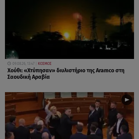
09.08.26, 13:47
ΚΟΣΜΟΣ
Χούθι: «Χτύπησαν» διυλιστήριο της Aramco στη
Σαουδική Αραβία