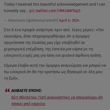
Today I received this beautiful acknowledgement and I can
honestly say…
pic.twitter.com/iMX4WKTGyS
— Allexmarie (@AllexmarieHoll1)
April 6, 2024
Στο Χ ένα προφίλ ανάρτησε πριν από λίγες μέρες:
«Τον
Ιανουάριο, όταν πληροφορηθήκαμε ότι η όμορφη
πριγκίπισσα της Ουαλίας μας είχε υποβληθεί σε
χειρουργική επέμβαση, της έστειλα μια κάρτα με τις
ειλικρινείς ευχές μας για ίαση και φυσικά άφθονη αγάπη.
Σήμερα έλαβα αυτή την όμορφη αναγνώριση και μπορώ να
πω ειλικρινά ότι θα την κρατήσω ως θησαυρό σε όλη μου
τη ζωή».
Κέιτ Μίντλετον: Γιατί αναγκάστηκε να αποκαλύψει ότι
πάσχει από καρκίνο