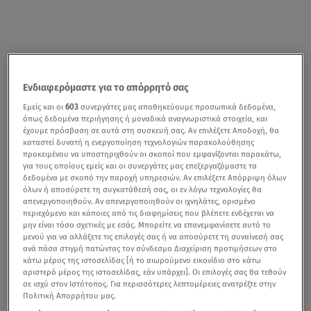
Ενδιαφερόμαστε για το απόρρητό σας
Εμείς και οι
603
συνεργάτες μας αποθηκεύουμε προσωπικά δεδομένα,
όπως δεδομένα περιήγησης ή μοναδικά αναγνωριστικά στοιχεία, και
έχουμε πρόσβαση σε αυτά στη συσκευή σας. Αν επιλέξετε Αποδοχή, θα
καταστεί δυνατή η ενεργοποίηση τεχνολογιών παρακολούθησης
προκειμένου να υποστηριχθούν οι σκοποί που εμφανίζονται παρακάτω,
για τους οποίους εμείς και οι συνεργάτες μας επεξεργαζόμαστε τα
δεδομένα με σκοπό την παροχή υπηρεσιών. Αν επιλέξετε Απόρριψη όλων
όλων ή αποσύρετε τη συγκατάθεσή σας, οι εν λόγω τεχνολογίες θα
απενεργοποιηθούν. Αν απενεργοποιηθούν οι ιχνηλάτες, ορισμένο
περιεχόμενο και κάποιες από τις διαφημίσεις που βλέπετε ενδέχεται να
μην είναι τόσο σχετικές με εσάς. Μπορείτε να επανεμφανίσετε αυτό το
μενού για να αλλάξετε τις επιλογές σας ή να αποσύρετε τη συναίνεσή σας
ανά πάσα στιγμή πατώντας τον σύνδεσμο Διαχείριση προτιμήσεων στο
κάτω μέρος της ιστοσελίδας [ή το αιωρούμενο εικονίδιο στο κάτω
αριστερό μέρος της ιστοσελίδας, εάν υπάρχει]. Οι επιλογές σας θα τεθούν
σε ισχύ στον Ιστότοπος. Για περισσότερες λεπτομέρειες ανατρέξτε στην
Πολιτική Απορρήτου μας.