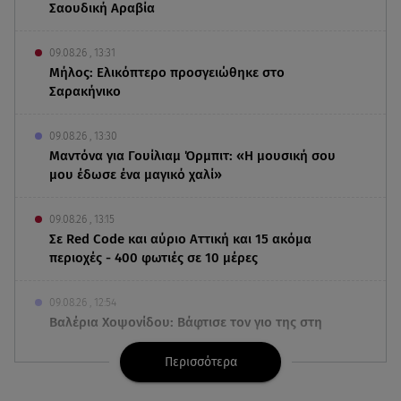
Σαουδική Αραβία
09.08.26 , 13:31
Μήλος: Ελικόπτερο προσγειώθηκε στο
Σαρακήνικο
09.08.26 , 13:30
Μαντόνα για Γουίλιαμ Όρμπιτ: «Η μουσική σου
μου έδωσε ένα μαγικό χαλί»
09.08.26 , 13:15
Σε Red Code και αύριο Αττική και 15 ακόμα
περιοχές - 400 φωτιές σε 10 μέρες
09.08.26 , 12:54
Βαλέρια Χοψονίδου: Βάφτισε τον γιο της στη
Βουλιαγμένη - Το όνομα που πήρε
Περισσότερα
09.08.26 , 12:44