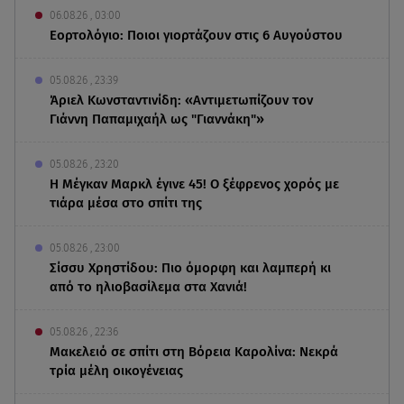
06.08.26 , 03:00
Εορτολόγιο: Ποιοι γιορτάζουν στις 6 Αυγούστου
05.08.26 , 23:39
Άριελ Κωνσταντινίδη: «Αντιμετωπίζουν τον
Γιάννη Παπαμιχαήλ ως "Γιαννάκη"»
05.08.26 , 23:20
Η Μέγκαν Μαρκλ έγινε 45! Ο ξέφρενος χορός με
τιάρα μέσα στο σπίτι της
05.08.26 , 23:00
Σίσσυ Χρηστίδου: Πιο όμορφη και λαμπερή κι
από το ηλιοβασίλεμα στα Χανιά!
05.08.26 , 22:36
Μακελειό σε σπίτι στη Βόρεια Καρολίνα: Νεκρά
τρία μέλη οικογένειας