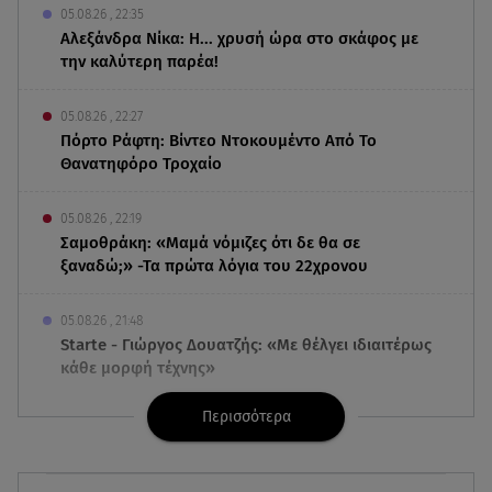
05.08.26 , 22:35
Αλεξάνδρα Νίκα: Η... χρυσή ώρα στο σκάφος με
την καλύτερη παρέα!
05.08.26 , 22:27
Πόρτο Ράφτη: Bίντεο Ντοκουμέντο Από Το
Θανατηφόρο Τροχαίο
05.08.26 , 22:19
Σαμοθράκη: «Μαμά νόμιζες ότι δε θα σε
ξαναδώ;» -Τα πρώτα λόγια του 22χρονου
05.08.26 , 21:48
Starte - Γιώργος Δουατζής: «Με θέλγει ιδιαιτέρως
κάθε μορφή τέχνης»
Περισσότερα
05.08.26 , 21:41
«Στην κόψη του ξυραφιού» οι συνομιλίες ΗΠΑ –
Ιράν