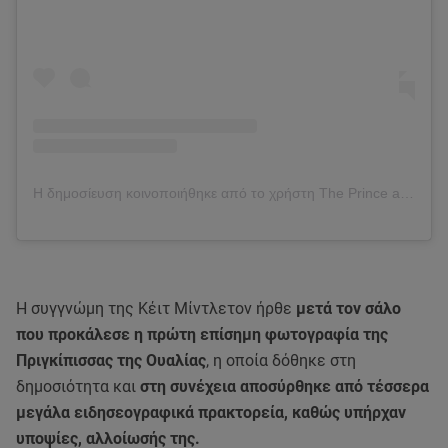
Η δημοσίευση κοινοποιήθηκε από το χρήστη The Prince and Princess of Wales (@princeandprincessofwales)
Η συγγνώμη της Κέιτ Μίντλετον ήρθε
μετά τον σάλο
που προκάλεσε η πρώτη επίσημη φωτογραφία της
Πριγκίπισσας της Ουαλίας
, η οποία δόθηκε στη
δημοσιότητα και
στη συνέχεια αποσύρθηκε από τέσσερα
μεγάλα ειδησεογραφικά πρακτορεία, καθώς υπήρχαν
υποψίες, αλλοίωσής της.