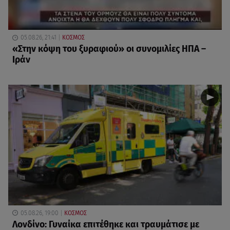
05.08.26, 21:41
ΚΟΣΜΟΣ
«Στην κόψη του ξυραφιού» οι συνομιλίες ΗΠΑ –
Ιράν
05.08.26, 19:00
ΚΟΣΜΟΣ
Λονδίνο: Γυναίκα επιτέθηκε και τραυμάτισε με