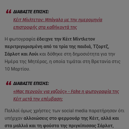
Κέιτ Μίνλτετον: Μπάχαλο με την ημερομηνία
επιστροφής στα καθήκοντά της
Η φωτογραφία
έδειχνε την Κέιτ Μίντλετον
περιτριγυρισμένη από τα τρία της παιδιά, Τζορτζ,
Σάρλοτ και Λούι
και δόθηκε στη δημοσιότητα για την
Ημέρα της Μητέρας, η οποία τιμάται στη Βρετανία στις
10 Μαρτίου.
«Μας περνούν για χαζούς» - Fake η φωτογραφία της
Κέιτ μετά την επέμβαση;
Πολλοί όμως χρήστες των social media παρατήρησαν ότι
υπήρχαν
αλλοιώσεις στο φερμουάρ της Κέιτ, αλλά και
στα μαλλιά και τη φούστα της πριγκίπισσας Σάρλοτ,