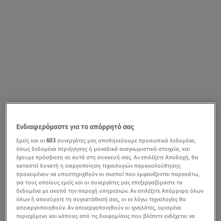
Ενδιαφερόμαστε για το απόρρητό σας
Εμείς και οι
603
συνεργάτες μας αποθηκεύουμε προσωπικά δεδομένα,
όπως δεδομένα περιήγησης ή μοναδικά αναγνωριστικά στοιχεία, και
έχουμε πρόσβαση σε αυτά στη συσκευή σας. Αν επιλέξετε Αποδοχή, θα
καταστεί δυνατή η ενεργοποίηση τεχνολογιών παρακολούθησης
προκειμένου να υποστηριχθούν οι σκοποί που εμφανίζονται παρακάτω,
για τους οποίους εμείς και οι συνεργάτες μας επεξεργαζόμαστε τα
δεδομένα με σκοπό την παροχή υπηρεσιών. Αν επιλέξετε Απόρριψη όλων
όλων ή αποσύρετε τη συγκατάθεσή σας, οι εν λόγω τεχνολογίες θα
απενεργοποιηθούν. Αν απενεργοποιηθούν οι ιχνηλάτες, ορισμένο
περιεχόμενο και κάποιες από τις διαφημίσεις που βλέπετε ενδέχεται να