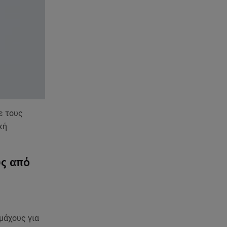
σπάνιο καρκίνο
07.08.26 , 09:38
Στη φυλακή ο δήμαρχος
Στυλίδας και άλλοι δύο για τη
φωτιά στη Βοιωτία
07.08.26 , 09:29
Ανδρομάχη: «Συγγνώμη. Δεν
μπόρεσα να ανταπεξέλθω»
ε τους
κή
07.08.26 , 09:23
Γουδή: Γυναίκα έπεσε από τον
5ο όροφο πολυκατοικίας
υς από
07.08.26 , 09:06
Κιάρα Φεράνι: Φωτογραφίες
από τις διακοπές της στην
Ίμπιζα
μάχους για