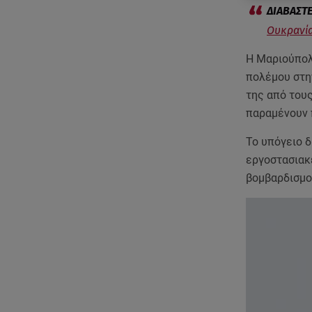
Ουκρανία
Η Μαριούπολ
πολέμου στη
της από του
παραμένουν 
Το υπόγειο 
εργοστασιακ
βομβαρδισμο