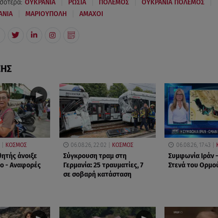
|
|
|
|
σότερα:
ΟΥΚΡΑΝΙΑ
ΡΩΣΙΑ
ΠΟΛΕΜΟΣ
ΟΥΚΡΑΝΙΑ ΠΟΛΕΜΟΣ
|
|
ΑΝΙΑ
ΜΑΡΙΟΥΠΟΛΗ
ΑΜΑΧΟΙ
ΣΗΣ
ΚΟΣΜΟΣ
06.08.26, 22:02
ΚΟΣΜΟΣ
06.08.26, 17:43
θητής άνοιξε
Σύγκρουση τραμ στη
Συμφωνία Ιράν –
ίο - Αναφορές
Γερμανία: 25 τραυματίες, 7
Στενά του Ορμο
σε σοβαρή κατάσταση