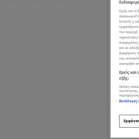
Ενδιαφερό
Εμείς και οι
αναγνωριστι
δυνατή η ε
εμφανίζοντα
την παροχή 
τεχνολογίες
διαφημίσεις
για να αλλά
Διαχείριση 
της ιστοσελί
ανατρέξτε σ
Εμείς και
εξής:
Χρήση επακ
ταυτότητας.
περιεχόμενο
Κατάλογος 
Η Ρωσία ξαν
αμέσως μετά
Εμφάνισ
εργοστάσιο
,