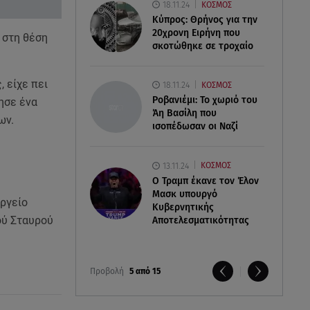
18.11.24
ΚΟΣΜΟΣ
Κύπρος: Θρήνος για την
20χρονη Ειρήνη που
 στη θέση
σκοτώθηκε σε τροχαίο
 είχε πει
18.11.24
ΚΟΣΜΟΣ
Ροβανιέμι: Το χωριό του
ησε ένα
Άη Βασίλη που
ων.
ισοπέδωσαν οι Ναζί
13.11.24
ΚΟΣΜΟΣ
O Τραμπ έκανε τον Έλον
Μασκ υπουργό
υργείο
Κυβερνητικής
ού Σταυρού
Αποτελεσματικότητας
Προβολή
5 από 15