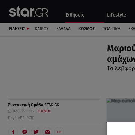
Αθλητικά
Quiz
Ειδήσεις
Lifestyle
Αυτοκίνητο
ΕΙΔΗΣΕΙΣ
ΚΑΙΡΟΣ
ΕΛΛΑΔΑ
ΚΟΣΜΟΣ
ΠΟΛΙΤΙΚΗ
ΕΚ
Μαριού
αμάχων
Τα λεβφορ
Συντακτική Ομάδα
STAR.GR
02.05.22, 16:15
ΚΟΣΜΟΣ
Πηγή: ΑΠΕ- ΜΠΕ