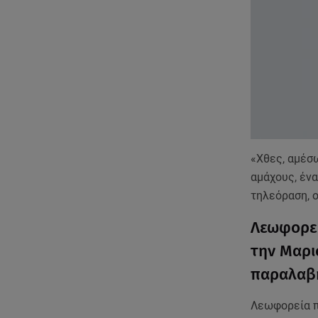
«Χθες, αμέσ
αμάχους, έν
τηλεόραση, 
Λεωφορεί
την Μαρι
παραλαβ
Λεωφορεία π