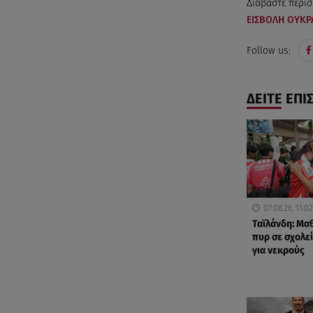
Διαβάστε περισ
ΕΙΣΒΟΛΗ ΟΥΚΡ
Follow us:
ΔΕΙΤΕ ΕΠΙ
07.08.26, 11:02
Ταϊλάνδη: Μα
πυρ σε σχολε
για νεκρούς