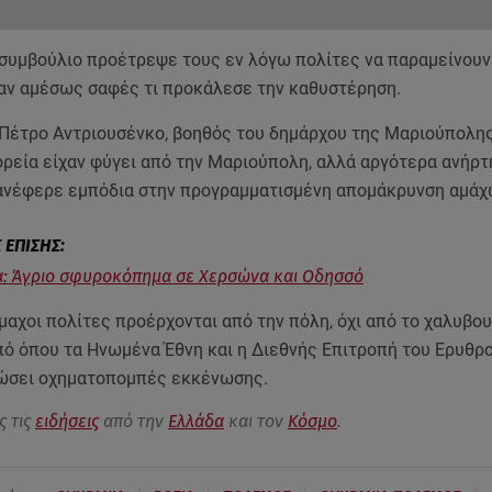
 συμβούλιο προέτρεψε τους εν λόγω πολίτες να παραμείνουν
ταν αμέσως σαφές τι προκάλεσε την καθυστέρηση.
 Πέτρο Αντριουσένκο, βοηθός του δημάρχου της Μαριούπολης,
ορεία είχαν φύγει από την Μαριούπολη, αλλά αργότερα ανήρτ
ανέφερε εμπόδια στην προγραμματισμένη απομάκρυνση αμάχ
: Άγριο σφυροκόπημα σε Χερσώνα και Οδησσό
μαχοι πολίτες προέρχονται από την πόλη, όχι από το χαλυβο
πό όπου τα Ηνωμένα Έθνη και η Διεθνής Επιτροπή του Ερυθρ
ώσει οχηματοπομπές εκκένωσης.
ς τις
ειδήσεις
από την
Ελλάδα
και τον
Κόσμο
.