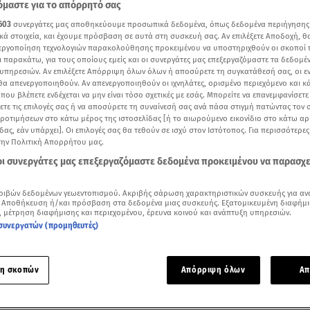
μαστε για το απόρρητό σας
603
συνεργάτες μας αποθηκεύουμε προσωπικά δεδομένα, όπως δεδομένα περιήγησης
κά στοιχεία, και έχουμε πρόσβαση σε αυτά στη συσκευή σας. Αν επιλέξετε Αποδοχή, θ
νεργοποίηση τεχνολογιών παρακολούθησης προκειμένου να υποστηριχθούν οι σκοποί
ι παρακάτω, για τους οποίους εμείς και οι συνεργάτες μας επεξεργαζόμαστε τα δεδομέ
υπηρεσιών. Αν επιλέξετε Απόρριψη όλων όλων ή αποσύρετε τη συγκατάθεσή σας, οι ε
 θα απενεργοποιηθούν. Αν απενεργοποιηθούν οι ιχνηλάτες, ορισμένο περιεχόμενο και κά
 που βλέπετε ενδέχεται να μην είναι τόσο σχετικές με εσάς. Μπορείτε να επανεμφανίσετ
ξετε τις επιλογές σας ή να αποσύρετε τη συναίνεσή σας ανά πάσα στιγμή πατώντας τον
προτιμήσεων στο κάτω μέρος της ιστοσελίδας [ή το αιωρούμενο εικονίδιο στο κάτω α
δας, εάν υπάρχει]. Οι επιλογές σας θα τεθούν σε ισχύ στον Ιστότοπος. Για περισσότερε
την Πολιτική Απορρήτου μας.
 οι συνεργάτες μας επεξεργαζόμαστε δεδομένα προκειμένου να παρασχ
Δείτε περισσότερα άρθρα μας στα αποτελέσματα αναζήτησης
ριβών δεδομένων γεωεντοπισμού. Ακριβής σάρωση χαρακτηριστικών συσκευής για αν
 Αποθήκευση ή/και πρόσβαση στα δεδομένα μιας συσκευής. Εξατομικευμένη διαφήμι
Add star.gr on Google
, μέτρηση διαφήμισης και περιεχομένου, έρευνα κοινού και ανάπτυξη υπηρεσιών.
συνεργατών (προμηθευτές)
άρχισε σήμερα τον βομβαρδισμό του Αζοφστάλ στην
Μαριού
 την αναχώρηση των λεωφορείων που μετέφεραν αμάχους α
η σκοπών
Απόρριψη όλων
Απ
 όπως δήλωσε σήμερα ένας βοηθός του δημάρχου της πόλης.