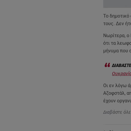
Το δημοτικό
τους. Δεν ή
Νωρίτερα, ο
ότι τα λεωφ
μήνυμα που 
Ουκρανία
Οι εν λόγω ά
Αζοφστάλ, α
έχουν οργαν
Διαβάστε όλε