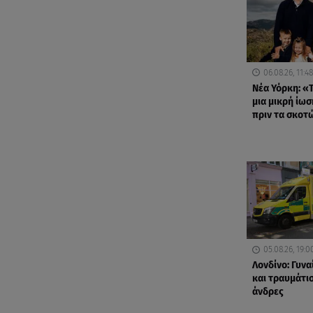
06.08.26, 11:48
Νέα Υόρκη: «Τ
μια μικρή ίωσ
πριν τα σκοτ
05.08.26, 19:0
Λονδίνο: Γυνα
και τραυμάτισ
άνδρες