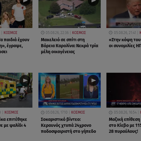
ΚΟΣΜΟΣ
05.08.26, 22:36
ΚΟΣΜΟΣ
05.08.26, 21:41
α παιδιά έχουν
Μακελειό σε σπίτι στη
«Στην κόψη του
η», έγραψε,
Βόρεια Καρολίνα: Νεκρά τρία
οι συνομιλίες ΗΠ
ώσει
μέλη οικογένειας
0
ΚΟΣΜΟΣ
05.08.26, 17:10
ΚΟΣΜΟΣ
05.08.26, 16:54
ίκα επιτέθηκε
Σοκαριστικό βίντεο:
Μαζική επίθεση
ε με ψαλίδι 4
Κεραυνός χτυπά 24χρονο
στο Κίεβο με 11
ποδοσφαιριστή στο γήπεδο
28 πυραύλους!