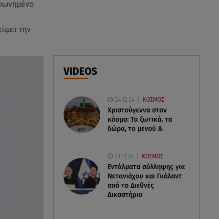
μφωνημένο
07.08.26 , 09:03
Η «καταραμένη»​​​​​​​ ζωή της
είψει την
Ελίζαμπεθ Τέιλορ
07.08.26 , 08:51
Marfin: Έφτασε στην Αθήνα η
VIDEOS
46χρονη μετά την έκδοσή της
από τη Βρετανία
24.12.24
ΚΟΣΜΟΣ
Χριστούγεννα στον
κόσμο: Tα ξωτικά, τα
δώρα, το μενού &
21.11.24
ΚΟΣΜΟΣ
Εντάλματα σύλληψης για
Νετανιάχου και Γκάλαντ
από το Διεθνές
Δικαστήριο