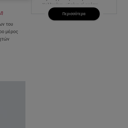
Καλλιμάνη: «Εσένα σ’ αρέσει
αυτό;»
λη
Περισσότερα
ων του
07.08.26 , 10:05
DS N°7 ÉLYSÉE: Για τον πρόεδρο
ερο μέρος
της Γαλλικής Δημοκρατίας
χητών
07.08.26 , 10:00
Νηστεία Δεκαπενταύγουστου:
φτιάξτε παστίτσιο με κιμά
μανιταριών
07.08.26 , 09:47
Κυψέλη: «Δεν μπορούσαμε να
το πιστέψουμε»
07.08.26 , 09:47
Πασίγνωστη influencer «έφυγε»
από τη ζωή μετά από μάχη με