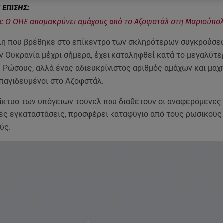
: Ο ΟΗΕ απομακρύνει αμάχους από το Αζοφστάλ στη Μαριούπο
η που βρέθηκε στο επίκεντρο των σκληρότερων συγκρούσε
ν Ουκρανία μέχρι σήμερα, έχει καταληφθεί κατά το μεγαλύτ
ς Ρώσους, αλλά ένας αδιευκρίνιστος αριθμός αμάχων και μα
παγιδευμένοι στο Αζοφστάλ.
δίκτυο των υπόγειων τούνελ που διαθέτουν οι αναφερόμενες
ές εγκαταστάσεις, προσφέρει καταφύγιο από τους ρωσικούς
ύς.