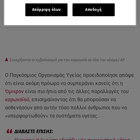
Απόρριψη όλων
Αποδοχή
Συνεχίζονται οι εμβολιασμοί για τον κορωνοϊό σε όλο τον κόσμο/ AP
Ο Παγκόσμιος Οργανισμός Υγείας προειδοποίησε απόψε
ότι είναι ακόμη πρόωρο να συμπεράνει κανείς ότι η
Όμικρον
είναι πιο ήπια από τις άλλες παραλλαγές του
κορωνοϊού
, επισημαίνοντας ότι θα μπορούσαν να
ασθενήσουν από αυτήν τόσο πολλοί άνθρωποι που να
«υπερφορτωθούν» τα συστήματα υγείας.