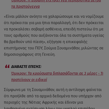
Όμικρον: Η Ευρώπη εξετάζει νέα περιοριστικά μέτρα
τα Χριστούγεννα
«Είναι μάλλον ανόητο να χαλαρώσουμε και να νομίζουμε
ότι πρόκειται για μια ήπια παραλλαγή, ότι δεν πρόκειται
να προκαλέσει σοβαρή ασθένεια, επειδή πιστεύω ότι με
τους αριθμούς που αυξάνονται όλα τα συστήματα υγείας
θα βρεθούν υπό πίεση», εξήγησε η επικεφαλής
επιστήμονας του ΠΟΥ, Σούμια Σουαμινάθαν, μιλώντας σε
δημοσιογράφους στη Γενεύη.
Όμικρον: Τα κρούσματα διπλασιάζονται σε 3 μέρες - Τι
προτείνουν οι ειδικοί
Σύμφωνα με τη Σουαμινάθαν, αυτή η αντίληψη φαίνεται
ότι προήλθε από τα αρχικά δεδομένα που υπήρχαν από
περιοχές της Νότιας Αφρικής και έδιναν μια
λανθασμένη εντύπωση λόγω του υψηλού επιπέδου