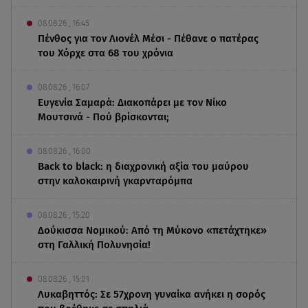
08.08.26 , 16:45
Πένθος για τον Λιονέλ Μέσι - Πέθανε ο πατέρας
του Χόρχε στα 68 του χρόνια
08.08.26 , 16:07
Ευγενία Σαμαρά: Διακοπάρει με τον Νίκο
Μουτσινά - Πού βρίσκονται;
08.08.26 , 16:00
Back to black: η διαχρονική αξία του μαύρου
στην καλοκαιρινή γκαρνταρόμπα
08.08.26 , 15:20
Δούκισσα Νομικού: Από τη Μύκονο «πετάχτηκε»
στη Γαλλική Πολυνησία!
08.08.26 , 15:01
Λυκαβηττός: Σε 57χρονη γυναίκα ανήκει η σορός