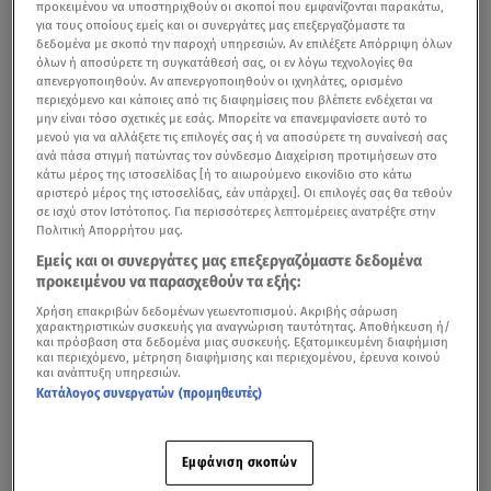
προκειμένου να υποστηριχθούν οι σκοποί που εμφανίζονται παρακάτω,
για τους οποίους εμείς και οι συνεργάτες μας επεξεργαζόμαστε τα
δεδομένα με σκοπό την παροχή υπηρεσιών. Αν επιλέξετε Απόρριψη όλων
όλων ή αποσύρετε τη συγκατάθεσή σας, οι εν λόγω τεχνολογίες θα
απενεργοποιηθούν. Αν απενεργοποιηθούν οι ιχνηλάτες, ορισμένο
περιεχόμενο και κάποιες από τις διαφημίσεις που βλέπετε ενδέχεται να
μην είναι τόσο σχετικές με εσάς. Μπορείτε να επανεμφανίσετε αυτό το
μενού για να αλλάξετε τις επιλογές σας ή να αποσύρετε τη συναίνεσή σας
ανά πάσα στιγμή πατώντας τον σύνδεσμο Διαχείριση προτιμήσεων στο
κάτω μέρος της ιστοσελίδας [ή το αιωρούμενο εικονίδιο στο κάτω
αριστερό μέρος της ιστοσελίδας, εάν υπάρχει]. Οι επιλογές σας θα τεθούν
σε ισχύ στον Ιστότοπος. Για περισσότερες λεπτομέρειες ανατρέξτε στην
Πολιτική Απορρήτου μας.
Εμείς και οι συνεργάτες μας επεξεργαζόμαστε δεδομένα
προκειμένου να παρασχεθούν τα εξής:
Χρήση επακριβών δεδομένων γεωεντοπισμού. Ακριβής σάρωση
χαρακτηριστικών συσκευής για αναγνώριση ταυτότητας. Αποθήκευση ή/
και πρόσβαση στα δεδομένα μιας συσκευής. Εξατομικευμένη διαφήμιση
και περιεχόμενο, μέτρηση διαφήμισης και περιεχομένου, έρευνα κοινού
και ανάπτυξη υπηρεσιών.
Κατάλογος συνεργατών (προμηθευτές)
Εμφάνιση σκοπών