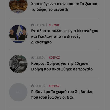
Χριστούγεννα στον κόσμο: Tα ξωτικά,
από τα λιμάνια της Αττικής
τα δώρα, το μενού &
08.08.26 , 13:29
Θρίλερ στον Λυκαβηττό: Βρέθηκε σορός σε
21.11.24
ΚΟΣΜΟΣ
σπηλιά - Φωτογραφίες από το σημείο
Εντάλματα σύλληψης για Νετανιάχου
και Γκάλαντ από το Διεθνές
08.08.26 , 13:11
Δικαστήριο
ΑΜΜΟΣ - Η πρώτη ανάγνωση (αναλόγιο) στο
θέατρο Άβατον
18.11.24
ΚΟΣΜΟΣ
08.08.26 , 13:07
Κύπρος: Θρήνος για την 20χρονη
Σέρρες: Απόσπαση προσοχής ή απειρία πίσω από
Ειρήνη που σκοτώθηκε σε τροχαίο
το φονικό τροχαίο
08.08.26 , 13:06
18.11.24
ΚΟΣΜΟΣ
MG Motor Greece: «Απογειώνεται» στο Athens
Ροβανιέμι: Το χωριό του Άη Βασίλη
Flying Week 2026
που ισοπέδωσαν οι Ναζί