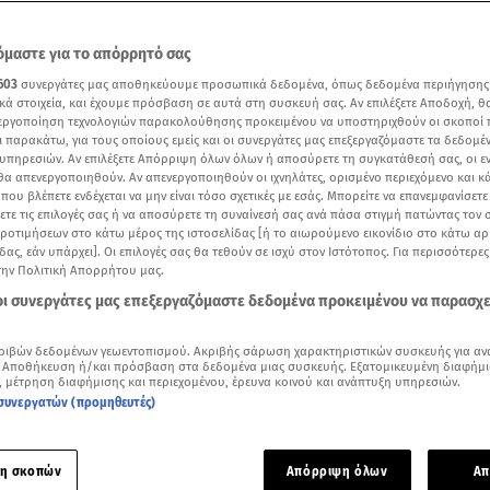
μαστε για το απόρρητό σας
603
συνεργάτες μας αποθηκεύουμε προσωπικά δεδομένα, όπως δεδομένα περιήγησης
κά στοιχεία, και έχουμε πρόσβαση σε αυτά στη συσκευή σας. Αν επιλέξετε Αποδοχή, θ
νεργοποίηση τεχνολογιών παρακολούθησης προκειμένου να υποστηριχθούν οι σκοποί
ι παρακάτω, για τους οποίους εμείς και οι συνεργάτες μας επεξεργαζόμαστε τα δεδομέ
υπηρεσιών. Αν επιλέξετε Απόρριψη όλων όλων ή αποσύρετε τη συγκατάθεσή σας, οι ε
 θα απενεργοποιηθούν. Αν απενεργοποιηθούν οι ιχνηλάτες, ορισμένο περιεχόμενο και κά
 που βλέπετε ενδέχεται να μην είναι τόσο σχετικές με εσάς. Μπορείτε να επανεμφανίσετ
ξετε τις επιλογές σας ή να αποσύρετε τη συναίνεσή σας ανά πάσα στιγμή πατώντας τον
προτιμήσεων στο κάτω μέρος της ιστοσελίδας [ή το αιωρούμενο εικονίδιο στο κάτω α
δας, εάν υπάρχει]. Οι επιλογές σας θα τεθούν σε ισχύ στον Ιστότοπος. Για περισσότερε
Όσα είπε για τις οικονομικές δυσκολίες, τον χωρισμό από τον σύζυγό της & τα δύο
την Πολιτική Απορρήτου μας.
α
 οι συνεργάτες μας επεξεργαζόμαστε δεδομένα προκειμένου να παρασχ
Δείτε περισσότερα άρθρα μας στα αποτελέσματα αναζήτησης
ριβών δεδομένων γεωεντοπισμού. Ακριβής σάρωση χαρακτηριστικών συσκευής για αν
 Αποθήκευση ή/και πρόσβαση στα δεδομένα μιας συσκευής. Εξατομικευμένη διαφήμι
Add star.gr on Google
, μέτρηση διαφήμισης και περιεχομένου, έρευνα κοινού και ανάπτυξη υπηρεσιών.
συνεργατών (προμηθευτές)
ε το άρθρο
2:31
λεπτά
η σκοπών
Απόρριψη όλων
Απ