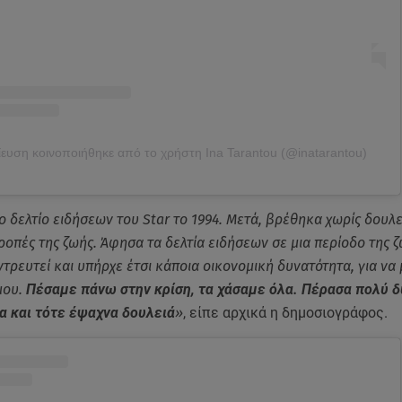
ευση κοινοποιήθηκε από το χρήστη Ina Tarantou (@inatarantou)
ο δελτίο ειδήσεων του Star το 1994. Μετά, βρέθηκα χωρίς δουλ
ροπές της ζωής. Άφησα τα δελτία ειδήσεων σε μια περίοδο της 
ντρευτεί και υπήρχε έτσι κάποια οικονομική δυνατότητα, για να 
μου.
Πέσαμε πάνω στην κρίση, τα χάσαμε όλα. Πέρασα πολύ 
α και τότε έψαχνα δουλειά
»
, είπε αρχικά η δημοσιογράφος.