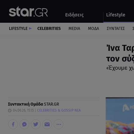
Αθλητικά
Quiz
Ειδήσεις
Lifestyle
Αυτοκίνητο
LIFESTYLE
CELEBRITIES
MEDIA
ΜΟΔΑ
ΣΥΝΤΑΓΕΣ
Ίνα Τα
τον σύ
«Έχουμε χ
Συντακτική Ομάδα
STAR.GR
04.06.26, 15:15
CELEBRITIES & GOSSIP ΝΕΑ