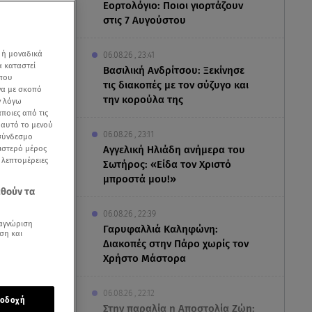
Εορτολόγιο: Ποιοι γιορτάζουν
στις 7 Αυγούστου
 ή μοναδικά
06.08.26 , 23:41
α καταστεί
Βασιλική Ανδρίτσου: Ξεκίνησε
 που
τις διακοπές με τον σύζυγο και
να με σκοπό
την κορούλα της
ν λόγω
ποιες από τις
ε αυτό το μενού
06.08.26 , 23:11
 σύνδεσμο
ριστερό μέρος
Αγγελική Ηλιάδη ανήμερα του
ς λεπτομέρειες
Σωτήρος: «Είδα τον Χριστό
 τους παιδιά/
μπροστά μου!»
εθούν τα
06.08.26 , 22:39
αγνώριση
Γαρυφαλλιά Καληφώνη:
ση και
Διακοπές στην Πάρο χωρίς τον
Χρήστο Μάστορα
06.08.26 , 22:12
οδοχή
Στην παραλία η Αποστολία Ζώη: