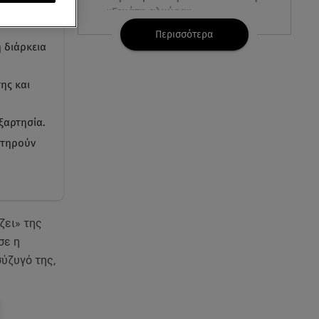
«Γεμάτη αλμύρα»
Περισσότερα
 διάρκεια
06.08.26 , 22:10
Κλήρωση Τζόκερ 6/8/2026: Οι
τυχεροί αριθμοί για τα
ης και
2.500.000 ευρώ
εξαρτησία.
06.08.26 , 22:02
ατηρούν
Σύγκρουση τραμ στη Γερμανία:
25 τραυματίες, 7 σε σοβαρή
κατάσταση
06.08.26 , 21:59
ζει» της
Νέες τουρκικές προκλήσεις στο
Αιγαίο - Αερομαχία με ελληνικά
σε η
F-16
σύζυγό της,
06.08.26 , 21:31
Τροχαίο για τον Mike - Η