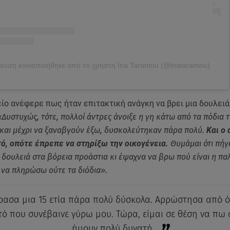
ευση κοινοποιήθηκε από το χρήστη Ina Tarantou (@inatarantou)
ίο ανέφερε πως ήταν επιτακτική ανάγκη να βρει μια δουλειά
Δυστυχώς, τότε, πολλοί άντρες άνοιξε η γη κάτω από τα πόδια τ
και μέχρι να ξαναβγούν έξω, δυσκολεύτηκαν πάρα πολύ.
Και ο 
ό, οπότε έπρεπε να στηρίξω την οικογένεια.
Θυμάμαι ότι πήγ
 δουλειά στα βόρεια προάστια κι έψαχνα να βρω πού είναι η παλ
α να πληρώσω ούτε τα διόδια».
ρασα μια 15 ετία πάρα πολύ δύσκολα. Αρρώστησα από ό
τό που συνέβαινε γύρω μου. Τώρα, είμαι σε θέση να πω 
ήμουν πολύ δυνατή.