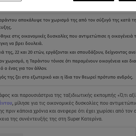
α ματιά
-
by STAR AI
Ταράντου αποκάλυψε τον χωρισμό της από τον σύζυγό της κατά τη
ευξης.
θηκε στις οικονομικές δυσκολίες που αντιμετώπισε η οικογένειά τ
γκη να βρει δουλειά.
ιά της, 22 και 20 ετών, εργάζονται και σπουδάζουν, δείχνοντας αν
ον χωρισμό, η Ταράντου τόνισε ότι παραμένουν οικογένεια και δι
 ο ένας για τον άλλον.
ός της ζει στο εξωτερικό και η ίδια τον θεωρεί πρότυπο ανδρός.
φος και παρουσιάστρια της ταξιδιωτικής εκπομπής «Ό,τι αξί
άντου
,
μίλησε για τις οικονομικές δυσκολίες που αντιμετώπι
ης πριν κάποια χρόνια και ανεφερε ότι έχει χωρίσει από τον 
κεια της συνέντευξής της στη Super Κατερίνα.