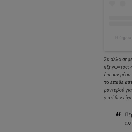
Η δημοσί
Σε άλλο σημε
εξηγώντας:
«
έπεσαν μέσα 
το έπαθε αυτ
ραντεβού για
γιατί δεν είχ
Πέ
αυ