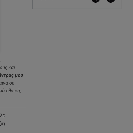
,
ους και
άντρας μου
αινα σε
ιά εθνική,
λο
ότι