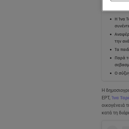
Με μι
Η Ίνα 
συνέντ
Αναφέρ
την ανά
Τα παιδ
Παρά τ
σεβασμό
Ο σύζυγ
Η δημοσιογρά
ΕΡΤ,
Ίνα Ταρ
οικογένειά τ
κατά τη διάρ