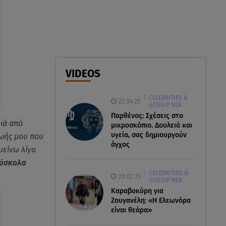
ελικόπτερα στη φωτιά και ο
ρόλος του «συνδέσμου»
06.08.26 , 20:16
Αθηνά Οικονομάκου από την
Μπόρα Μπόρα: «Έσκασε όλη η
VIDEOS
κούραση του χειμώνα»
CELEBRITIES &
06.08.26 , 20:04
22.04.25
GOSSIP ΝΕΑ
Σαμοθράκη: Συγκλονιστική
Παρθένος: Σχέσεις στο
διάσωση 15χρονης από
ειά από
μικροσκόπιο. Δουλειά και
δύσβατο φαράγγι
υγεία, σας δημιουργούν
ζωής μου που
άγχος
μείνω λίγο
δύσκολα
CELEBRITIES &
20.02.25
GOSSIP ΝΕΑ
Καραβοκύρη για
Ζουγανέλη: «Η Ελεωνόρα
είναι θεάρα»