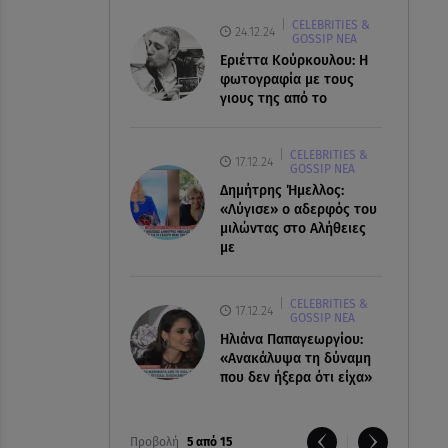
CELEBRITIES &
24.12.24
GOSSIP ΝΕΑ
Εριέττα Κούρκουλου: Η
φωτογραφία με τους
γιους της από το
CELEBRITIES &
17.12.24
GOSSIP ΝΕΑ
Δημήτρης Ήμελλος:
«Λύγισε» ο αδερφός του
μιλώντας στο Αλήθειες
με
CELEBRITIES &
17.12.24
GOSSIP ΝΕΑ
Ηλιάνα Παπαγεωργίου:
«Ανακάλυψα τη δύναμη
που δεν ήξερα ότι είχα»
Προβολή
5 από 15