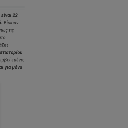
 είναι 22
ά.
Βίωσαν
πως τις
στο
άζει
εστιατορίου
συμβεί εμένα,
αι για μένα
ά.