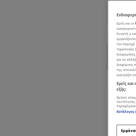
Ενδιαφερό
Εμείς και οι
αναγνωριστι
δυνατή η ε
εμφανίζοντα
την παροχή 
τεχνολογίες
διαφημίσεις
για να αλλά
Διαχείριση 
της ιστοσελί
Ίνα Ταράντου: 
ανατρέξτε σ
Super Κατερίν
Εμείς και
εξής:
Χρήση επακ
ταυτότητας.
περιεχόμενο
Κατάλογος 
Ακούστ
Εμφάνισ