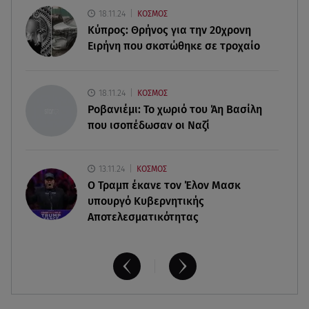
07.08.26 , 12:51
18.11.24
ΚΟΣΜΟΣ
Μαριαλένα Ρουμελιώτη: Δύο -υπέροχοι- μήνες
Κύπρος: Θρήνος για την 20χρονη
τον γιο της
Ειρήνη που σκοτώθηκε σε τροχαίο
07.08.26 , 12:35
Τουρισμός για όλους: Συνεχίζονται οι αιτήσεις –
18.11.24
ΚΟΣΜΟΣ
Ποιοι κάνουν σήμερα
Ροβανιέμι: Το χωριό του Άη Βασίλη
που ισοπέδωσαν οι Ναζί
13.11.24
ΚΟΣΜΟΣ
O Τραμπ έκανε τον Έλον Μασκ
υπουργό Κυβερνητικής
Αποτελεσματικότητας