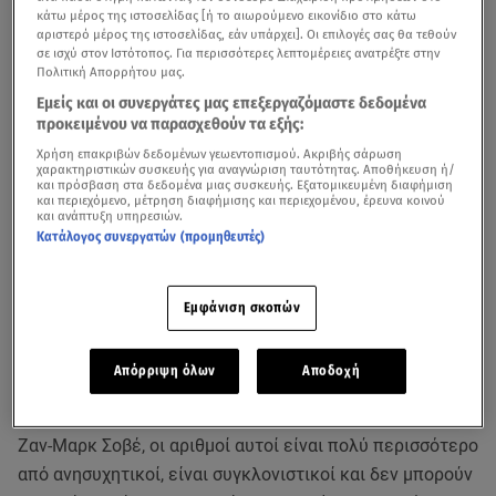
κάτω μέρος της ιστοσελίδας [ή το αιωρούμενο εικονίδιο στο κάτω
αριστερό μέρος της ιστοσελίδας, εάν υπάρχει]. Οι επιλογές σας θα τεθούν
σε ισχύ στον Ιστότοπος. Για περισσότερες λεπτομέρειες ανατρέξτε στην
Πολιτική Απορρήτου μας.
Εμείς και οι συνεργάτες μας επεξεργαζόμαστε δεδομένα
προκειμένου να παρασχεθούν τα εξής:
Χρήση επακριβών δεδομένων γεωεντοπισμού. Ακριβής σάρωση
χαρακτηριστικών συσκευής για αναγνώριση ταυτότητας. Αποθήκευση ή/
και πρόσβαση στα δεδομένα μιας συσκευής. Εξατομικευμένη διαφήμιση
και περιεχόμενο, μέτρηση διαφήμισης και περιεχομένου, έρευνα κοινού
και ανάπτυξη υπηρεσιών.
Έρευνα για
σεξουαλική κακοποίηση
στους κόλπους της
Κατάλογος συνεργατών (προμηθευτές)
Γαλλικής Καθολικής Εκκλησίας καταλήγει στο πόρισμα
ότι περίπου 216.000 παιδιά έπεσαν θύματα κακοποίησης
Εμφάνιση σκοπών
από καθολικούς κληρικούς και μοναχούς από το 1950
μέχρι το 2020.
Απόρριψη όλων
Αποδοχή
Όπως δήλωσε σήμερα ο επικεφαλής της επιτροπής που
διεξήγαγε την έρευνα και συνέταξε την σχετική έκθεση
Ζαν-Μαρκ Σοβέ, οι αριθμοί αυτοί είναι πολύ περισσότερο
από ανησυχητικοί, είναι συγκλονιστικοί και δεν μπορούν