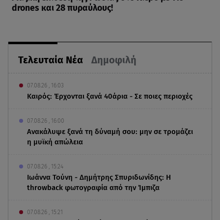
drones και 28 πυραύλους!
Τελευταία Νέα
Δημοφιλή
07.08.26 , 16:03
Καιρός: Έρχονται ξανά 40άρια - Σε ποιες περιοχές
07.08.26 , 16:00
Ανακάλυψε ξανά τη δύναμή σου: μην σε τρομάζει
η μυϊκή απώλεια
07.08.26 , 15:24
Ιωάννα Τούνη - Δημήτρης Σπυριδωνίδης: Η
throwback φωτογραφία από την Ίμπιζα
07.08.26 , 15:21