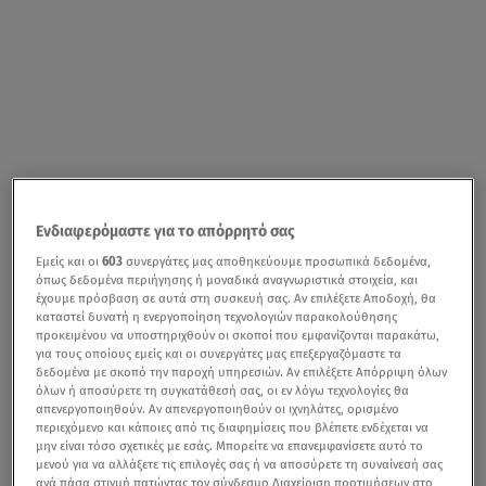
Ενδιαφερόμαστε για το απόρρητό σας
Εμείς και οι
603
συνεργάτες μας αποθηκεύουμε προσωπικά δεδομένα,
όπως δεδομένα περιήγησης ή μοναδικά αναγνωριστικά στοιχεία, και
έχουμε πρόσβαση σε αυτά στη συσκευή σας. Αν επιλέξετε Αποδοχή, θα
καταστεί δυνατή η ενεργοποίηση τεχνολογιών παρακολούθησης
προκειμένου να υποστηριχθούν οι σκοποί που εμφανίζονται παρακάτω,
για τους οποίους εμείς και οι συνεργάτες μας επεξεργαζόμαστε τα
δεδομένα με σκοπό την παροχή υπηρεσιών. Αν επιλέξετε Απόρριψη όλων
όλων ή αποσύρετε τη συγκατάθεσή σας, οι εν λόγω τεχνολογίες θα
απενεργοποιηθούν. Αν απενεργοποιηθούν οι ιχνηλάτες, ορισμένο
περιεχόμενο και κάποιες από τις διαφημίσεις που βλέπετε ενδέχεται να
μην είναι τόσο σχετικές με εσάς. Μπορείτε να επανεμφανίσετε αυτό το
μενού για να αλλάξετε τις επιλογές σας ή να αποσύρετε τη συναίνεσή σας
ανά πάσα στιγμή πατώντας τον σύνδεσμο Διαχείριση προτιμήσεων στο