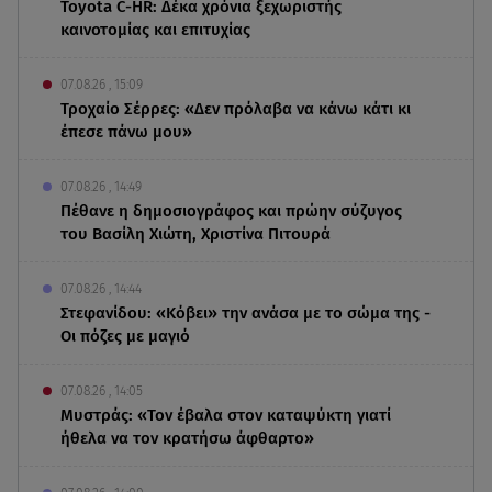
Toyota C-HR: Δέκα χρόνια ξεχωριστής
καινοτομίας και επιτυχίας
07.08.26 , 15:09
Τροχαίο Σέρρες: «Δεν πρόλαβα να κάνω κάτι κι
έπεσε πάνω μου»
07.08.26 , 14:49
Πέθανε η δημοσιογράφος και πρώην σύζυγος
του Βασίλη Χιώτη, Χριστίνα Πιτουρά
07.08.26 , 14:44
Στεφανίδου: «Κόβει» την ανάσα με το σώμα της -
Οι πόζες με μαγιό
07.08.26 , 14:05
Μυστράς: «Τον έβαλα στον καταψύκτη γιατί
ήθελα να τον κρατήσω άφθαρτο»