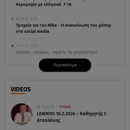
Αερομαχία με ελληνικά F-16
06.08.26 , 21:31
Τροχαίο για τον Mike - Η ανακοίνωση του ράπερ
στα social media
06.08.26 , 21:22
Ισραήλ - Κύπρος - Κρήτη: Το μεγαλύτερο
υποθαλάσσιο καλώδιο στον κόσμο
Περισσότερα
06.08.26 , 21:07
Motor Oil: Δωρεά πυροσβεστικών οχημάτων και
εξοπλισμού στον Άγιο Βασίλειο
VIDEOS
06.08.26 , 20:49
Άκης Παυλόπουλος: Η τρυφερή εξομολόγηση
16.02.26
ΕΛΛΑΔΑ
της συζύγου του, Ελένης Φωτοπούλου
LEADERS 16.2.2026 – Καθηγητής Γ.
Ατσαλάκης
06.08.26 , 20:25