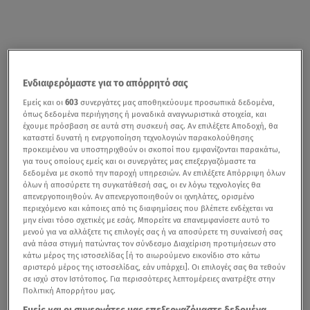
Ενδιαφερόμαστε για το απόρρητό σας
Εμείς και οι
603
συνεργάτες μας αποθηκεύουμε προσωπικά δεδομένα,
όπως δεδομένα περιήγησης ή μοναδικά αναγνωριστικά στοιχεία, και
έχουμε πρόσβαση σε αυτά στη συσκευή σας. Αν επιλέξετε Αποδοχή, θα
καταστεί δυνατή η ενεργοποίηση τεχνολογιών παρακολούθησης
προκειμένου να υποστηριχθούν οι σκοποί που εμφανίζονται παρακάτω,
για τους οποίους εμείς και οι συνεργάτες μας επεξεργαζόμαστε τα
δεδομένα με σκοπό την παροχή υπηρεσιών. Αν επιλέξετε Απόρριψη όλων
όλων ή αποσύρετε τη συγκατάθεσή σας, οι εν λόγω τεχνολογίες θα
απενεργοποιηθούν. Αν απενεργοποιηθούν οι ιχνηλάτες, ορισμένο
περιεχόμενο και κάποιες από τις διαφημίσεις που βλέπετε ενδέχεται να
μην είναι τόσο σχετικές με εσάς. Μπορείτε να επανεμφανίσετε αυτό το
μενού για να αλλάξετε τις επιλογές σας ή να αποσύρετε τη συναίνεσή σας
ανά πάσα στιγμή πατώντας τον σύνδεσμο Διαχείριση προτιμήσεων στο
κάτω μέρος της ιστοσελίδας [ή το αιωρούμενο εικονίδιο στο κάτω
αριστερό μέρος της ιστοσελίδας, εάν υπάρχει]. Οι επιλογές σας θα τεθούν
σε ισχύ στον Ιστότοπος. Για περισσότερες λεπτομέρειες ανατρέξτε στην
Πολιτική Απορρήτου μας.