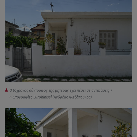
Ο 65χρονος σύντροφος της μητέρας έχει πέσει σε αντιφάσεις /
Φωτογραφίες Eurokinissi (Ανδρέας Αλεξόπουλος)