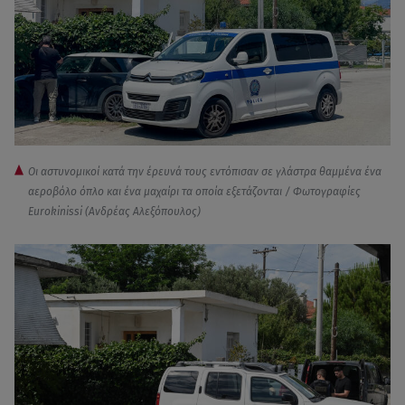
Οι αστυνομικοί κατά την έρευνά τους εντόπισαν σε γλάστρα θαμμένα ένα
αεροβόλο όπλο και ένα μαχαίρι τα οποία εξετάζονται / Φωτογραφίες
Eurokinissi (Ανδρέας Αλεξόπουλος)