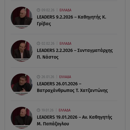
Πώς επικοινωνούν τα ελικόπτερα στη φωτιά και
ο ρόλος του «συνδέσμου»
09.02.26
ΕΛΛΑΔΑ
LEADERS 9.2.2026 – Καθηγητής Κ.
Γρίβας
06.08.26 , 20:16
Αθηνά Οικονομάκου από την Μπόρα Μπόρα:
«Έσκασε όλη η κούραση του χειμώνα»
02.02.26
ΕΛΛΑΔΑ
LEADERS 2.2.2026 – Συνταγματάρχης
06.08.26 , 20:04
Π. Νάστος
Σαμοθράκη: Συγκλονιστική διάσωση 15χρονης
από δύσβατο φαράγγι
26.01.26
ΕΛΛΑΔΑ
06.08.26 , 19:44
LEADERS 26.01.2026 –
Πότε δεν επιβάλλεται φόρος κληρονομιάς σε
Βατραχάνθρωπος Τ. Χατζαντώνης
τραπεζικές καταθέσεις
19.01.26
ΕΛΛΑΔΑ
LEADERS 19.01.2026 – Αν. Καθηγητής
Μ. Παπάζογλου