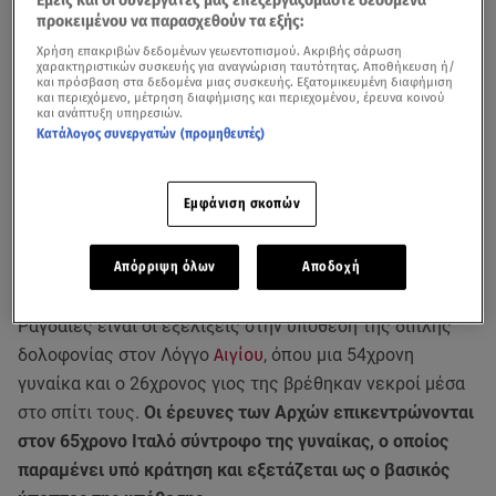
Εμείς και οι συνεργάτες μας επεξεργαζόμαστε δεδομένα
προκειμένου να παρασχεθούν τα εξής:
Χρήση επακριβών δεδομένων γεωεντοπισμού. Ακριβής σάρωση
χαρακτηριστικών συσκευής για αναγνώριση ταυτότητας. Αποθήκευση ή/
και πρόσβαση στα δεδομένα μιας συσκευής. Εξατομικευμένη διαφήμιση
και περιεχόμενο, μέτρηση διαφήμισης και περιεχομένου, έρευνα κοινού
και ανάπτυξη υπηρεσιών.
Κατάλογος συνεργατών (προμηθευτές)
Εμφάνιση σκοπών
Απόρριψη όλων
Αποδοχή
Ραγδαίες είναι οι εξελίξεις στην υπόθεση της διπλής
δολοφονίας στον Λόγγο
Αιγίου
, όπου μια 54χρονη
γυναίκα και ο 26χρονος γιος της βρέθηκαν νεκροί μέσα
στο σπίτι τους.
Οι έρευνες των Αρχών επικεντρώνονται
στον 65χρονο Ιταλό σύντροφο της γυναίκας, ο οποίος
παραμένει υπό κράτηση και εξετάζεται ως ο βασικός