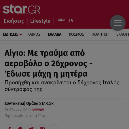
Ειδήσεις
Lifestyle
ΕΙΔΗΣΕΙΣ
ΚΑΙΡΟΣ
ΕΛΛΑΔΑ
ΚΟΣΜΟΣ
ΠΟΛΙΤΙΚΗ
ΕΚΛΟΓ
Αίγιο: Με τραύμα από
αεροβόλο ο 26χρονος -
Έδωσε μάχη η μητέρα
Προσήχθη και ανακρίνεται ο 54χρονος Ιταλός
σύντροφός της
Συντακτική Ομάδα
STAR.GR
09.06.26, 15:17
ΕΛΛΑΔΑ
Πηγή: Αλήθειες με τη Ζήνα