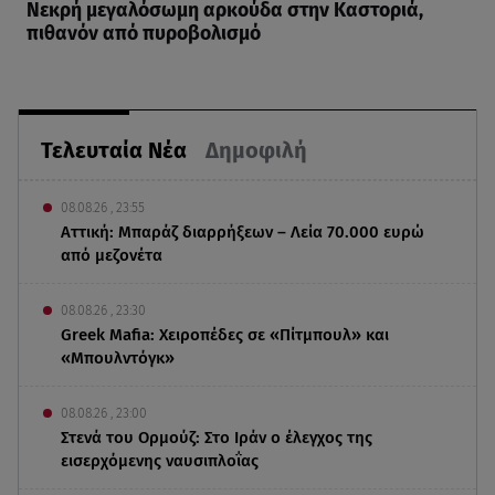
Νεκρή μεγαλόσωμη αρκούδα στην Καστοριά,
πιθανόν από πυροβολισμό
Τελευταία Νέα
Δημοφιλή
08.08.26 , 23:55
Αττική: Μπαράζ διαρρήξεων – Λεία 70.000 ευρώ
από μεζονέτα
08.08.26 , 23:30
Greek Mafia: Χειροπέδες σε «Πίτμπουλ» και
«Μπουλντόγκ»
08.08.26 , 23:00
Στενά του Ορμούζ: Στο Ιράν ο έλεγχος της
εισερχόμενης ναυσιπλοΐας