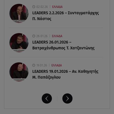
για τα 33α γενέθλιά της
02.02.26
ΕΛΛΑΔΑ
LEADERS 2.2.2026 – Συνταγματάρχης
08.08.26 , 17:44
Π. Νάστος
Νεκρή μεγαλόσωμη αρκούδα στην Καστοριά,
πιθανόν από πυροβολισμό
26.01.26
ΕΛΛΑΔΑ
08.08.26 , 17:32
LEADERS 26.01.2026 –
Τζο Μπάιντεν: Ο καρκίνος έχει εξαπλωθεί - Η
Βατραχάνθρωπος Τ. Χατζαντώνης
ανακοίνωση του γιου του
19.01.26
ΕΛΛΑΔΑ
LEADERS 19.01.2026 – Αν. Καθηγητής
Μ. Παπάζογλου