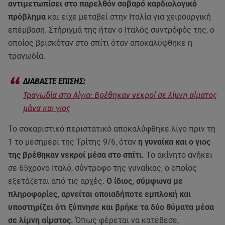
αντιμετωπίσει στο παρελθόν σοβαρό καρδιολογικό
πρόβλημα
και είχε μεταβεί στην Ιταλία για χειρουργική
επέμβαση. Στήριγμά της ήταν ο Ιταλός συντρόφός της, ο
οποίος βρισκόταν στο σπίτι όταν αποκαλύφθηκε η
τραγωδία.
Τραγωδία στο Αίγιο: Βρέθηκαν νεκροί σε λίμνη αίματος
μάνα και γιος
Το σοκαριστικό περιστατικό αποκαλύφθηκε λίγο πριν τη
1 το μεσημέρι της Τρίτης 9/6, όταν
η γυναίκα και ο γιος
της βρέθηκαν νεκροί μέσα στο σπίτι.
Το ακίνητο ανήκει
σε 65χρονο Ιταλό, σύντροφο της γυναίκας, ο οποίος
εξετάζεται από τις αρχές.
Ο ίδιος, σύμφωνα με
πληροφορίες, αρνείται οποιαδήποτε εμπλοκή και
υποστηρίζει ότι ξύπνησε και βρήκε τα δύο θύματα μέσα
σε λίμνη αίματος.
Όπως φέρεται να κατέθεσε,