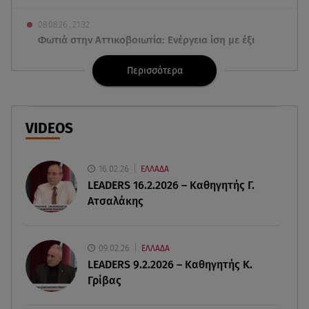
08.08.26 , 21:32
Φωτιά στην Αττικοβοιωτία: Ενέργεια ίση με έξι
ατομικές βόμβες
Περισσότερα
08.08.26 , 21:20
«Ισλαμικό ΝΑΤΟ»: Πώς επηρεάζεται η Ελλάδα
από τη νέα συμμαχία
VIDEOS
08.08.26 , 19:19
Τραγωδία στην Πάρο: Νεκρό 4χρονο παιδί σε
16.02.26
ΕΛΛΑΔΑ
πισίνα
LEADERS 16.2.2026 – Καθηγητής Γ.
Ατσαλάκης
08.08.26 , 18:51
BYD: Στην 91η θέση της λίστας Fortune Global
500 για το 2026
09.02.26
ΕΛΛΑΔΑ
LEADERS 9.2.2026 – Καθηγητής Κ.
Γρίβας
08.08.26 , 17:45
Εριέττα Κούρκουλου: Η συγκινητική ανάρτηση