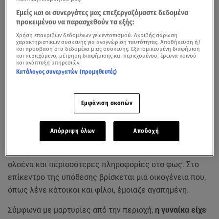
Εμείς και οι συνεργάτες μας επεξεργαζόμαστε δεδομένα
προκειμένου να παρασχεθούν τα εξής:
Χρήση επακριβών δεδομένων γεωεντοπισμού. Ακριβής σάρωση
χαρακτηριστικών συσκευής για αναγνώριση ταυτότητας. Αποθήκευση ή/
και πρόσβαση στα δεδομένα μιας συσκευής. Εξατομικευμένη διαφήμιση
και περιεχόμενο, μέτρηση διαφήμισης και περιεχομένου, έρευνα κοινού
και ανάπτυξη υπηρεσιών.
Κατάλογος συνεργατών (προμηθευτές)
Εμφάνιση σκοπών
Απόρριψη όλων
Αποδοχή
Για την τραγωδία που συγκλονίζει την
Αίγιο
,
με τη
διπλή
δολοφονία
μητέρας
και του 26χρονου
γιου
της
, έρχονται
ολοένα και περισσότερες πληροφορίες στο φως. Στο
επίκεντρο της υπόθεσης βρίσκεται μια οικογένεια που,
όπως λένε κάτοικοι και φίλοι, έμοιαζε αγαπημένη.
Σύμφωνα με μαρτυρίες από την περιοχή,
η γυναίκα είχε