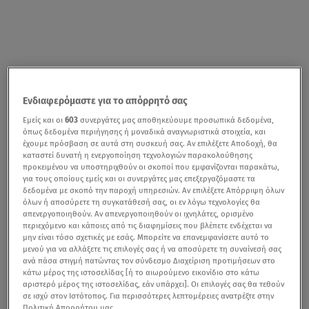
Ενδιαφερόμαστε για το απόρρητό σας
Εμείς και οι
603
συνεργάτες μας αποθηκεύουμε προσωπικά δεδομένα,
όπως δεδομένα περιήγησης ή μοναδικά αναγνωριστικά στοιχεία, και
έχουμε πρόσβαση σε αυτά στη συσκευή σας. Αν επιλέξετε Αποδοχή, θα
καταστεί δυνατή η ενεργοποίηση τεχνολογιών παρακολούθησης
προκειμένου να υποστηριχθούν οι σκοποί που εμφανίζονται παρακάτω,
για τους οποίους εμείς και οι συνεργάτες μας επεξεργαζόμαστε τα
δεδομένα με σκοπό την παροχή υπηρεσιών. Αν επιλέξετε Απόρριψη όλων
όλων ή αποσύρετε τη συγκατάθεσή σας, οι εν λόγω τεχνολογίες θα
απενεργοποιηθούν. Αν απενεργοποιηθούν οι ιχνηλάτες, ορισμένο
περιεχόμενο και κάποιες από τις διαφημίσεις που βλέπετε ενδέχεται να
μην είναι τόσο σχετικές με εσάς. Μπορείτε να επανεμφανίσετε αυτό το
μενού για να αλλάξετε τις επιλογές σας ή να αποσύρετε τη συναίνεσή σας
ανά πάσα στιγμή πατώντας τον σύνδεσμο Διαχείριση προτιμήσεων στο
κάτω μέρος της ιστοσελίδας [ή το αιωρούμενο εικονίδιο στο κάτω
αριστερό μέρος της ιστοσελίδας, εάν υπάρχει]. Οι επιλογές σας θα τεθούν
σε ισχύ στον Ιστότοπος. Για περισσότερες λεπτομέρειες ανατρέξτε στην
Πολιτική Απορρήτου μας.