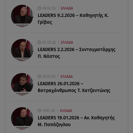
Μπορείς να τρως καθημερινά αβοκάντο, σκέψου
την καρδιά και το βάρος σου
09.02.26
ΕΛΛΑΔΑ
LEADERS 9.2.2026 – Καθηγητής Κ.
Γρίβας
08.08.26 , 11:29
Γιάννης Παπαμιχαήλ: Η συγκινητική ανάρτηση για
τον Δημήτρη Παπαμιχαήλ
02.02.26
ΕΛΛΑΔΑ
LEADERS 2.2.2026 – Συνταγματάρχης
08.08.26 , 11:23
Π. Νάστος
Νέο σκάνδαλο: Η UEFA κατέβαλε εξαψήφιο ποσό
στην ερωμένη του Ινφαντίνο
26.01.26
ΕΛΛΑΔΑ
08.08.26 , 11:03
LEADERS 26.01.2026 –
Νέες ταυτότητες: Πού πρέπει να αλλάξετε τα
Βατραχάνθρωπος Τ. Χατζαντώνης
στοιχεία σας
19.01.26
ΕΛΛΑΔΑ
LEADERS 19.01.2026 – Αν. Καθηγητής
Μ. Παπάζογλου