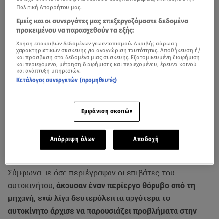
Πολιτική Απορρήτου μας.
Εμείς και οι συνεργάτες μας επεξεργαζόμαστε δεδομένα
προκειμένου να παρασχεθούν τα εξής:
Χρήση επακριβών δεδομένων γεωεντοπισμού. Ακριβής σάρωση
χαρακτηριστικών συσκευής για αναγνώριση ταυτότητας. Αποθήκευση ή/
και πρόσβαση στα δεδομένα μιας συσκευής. Εξατομικευμένη διαφήμιση
και περιεχόμενο, μέτρηση διαφήμισης και περιεχομένου, έρευνα κοινού
και ανάπτυξη υπηρεσιών.
Κατάλογος συνεργατών (προμηθευτές)
Εμφάνιση σκοπών
Τρομακτικές στιγμές έζησε
οδηγός αυτοκινήτου στη
Ναύπακτο
, όταν συνειδητοποίησε ότι
το τιμόνι του
αυτοκινήτου δυσκολευόταν να στρίψει
ενώ βρισκόταν
Απόρριψη όλων
Αποδοχή
εν κινήσει.
Σύμφωνα με όσα περιέγραψαν οι επιβάτες του
αυτοκινήτου,
άκουσαν έναν περίεργο θόρυβο από τη
μηχανή, ενώ λίγα δευτερόλεπτα αργότερα το
αυτοκίνητο άρχισε να παρουσιάζει προβλήματα στην