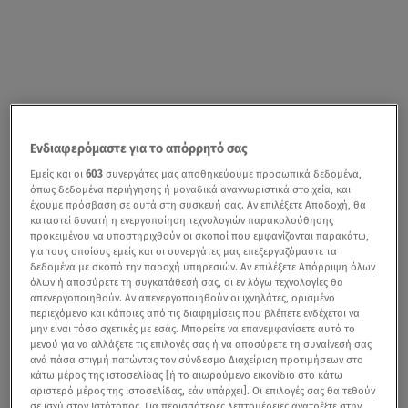
Ενδιαφερόμαστε για το απόρρητό σας
Εμείς και οι
603
συνεργάτες μας αποθηκεύουμε προσωπικά δεδομένα,
όπως δεδομένα περιήγησης ή μοναδικά αναγνωριστικά στοιχεία, και
έχουμε πρόσβαση σε αυτά στη συσκευή σας. Αν επιλέξετε Αποδοχή, θα
καταστεί δυνατή η ενεργοποίηση τεχνολογιών παρακολούθησης
προκειμένου να υποστηριχθούν οι σκοποί που εμφανίζονται παρακάτω,
για τους οποίους εμείς και οι συνεργάτες μας επεξεργαζόμαστε τα
δεδομένα με σκοπό την παροχή υπηρεσιών. Αν επιλέξετε Απόρριψη όλων
όλων ή αποσύρετε τη συγκατάθεσή σας, οι εν λόγω τεχνολογίες θα
απενεργοποιηθούν. Αν απενεργοποιηθούν οι ιχνηλάτες, ορισμένο
περιεχόμενο και κάποιες από τις διαφημίσεις που βλέπετε ενδέχεται να
μην είναι τόσο σχετικές με εσάς. Μπορείτε να επανεμφανίσετε αυτό το
μενού για να αλλάξετε τις επιλογές σας ή να αποσύρετε τη συναίνεσή σας
ανά πάσα στιγμή πατώντας τον σύνδεσμο Διαχείριση προτιμήσεων στο
κάτω μέρος της ιστοσελίδας [ή το αιωρούμενο εικονίδιο στο κάτω
αριστερό μέρος της ιστοσελίδας, εάν υπάρχει]. Οι επιλογές σας θα τεθούν
σε ισχύ στον Ιστότοπος. Για περισσότερες λεπτομέρειες ανατρέξτε στην