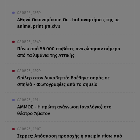
08.08.26 , 13:59
Αθηνά Οικονομάκου: Οι... hot αναρτήσεις της με
animal print μπικίνι!
08.08.26 , 13:49
Πάνω από 56.000 επιβάτες αναχώρησαν σήμερα
από τα λιμάνια της Αττικής
08.08.26 , 13:29
Θρίλερ στον Λυκαβηττό: Βρέθηκε σορός σε
σπηλιά - Φωτογραφίες από το σημείο
08.08.26 , 13:11
ΑΜΜΟΣ - Η πρώτη ανάγνωση (αναλόγιο) στο
θέατρο Άβατον
08.08.26 , 13:07
Σέρρες: Απόσπαση προσοχής ή απειρία πίσω από