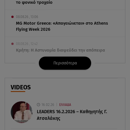
το φονικό τροχαίο
08.08.26 , 13:06
MG Motor Greece: «Απογειώνεται» στο Athens
Flying Week 2026
08.08.26 , 12:42
Κρήτη: Η Αστυνομία διαψεύδει την απόπειρα
ασέλγειας σε ανήλικη
Περισσότερα
08.08.26 , 12:30
Πρωταγωνίστρια της Λάμψης: «Στο θέατρο με
σνόμπαραν πάρα πολύ»
VIDEOS
08.08.26 , 12:15
Κυψέλη: «Ο 26χρονος είχε γυρίσει την πλάτη του
16.02.26
ΕΛΛΑΔΑ
στον χριστιανισμό»
LEADERS 16.2.2026 – Καθηγητής Γ.
Ατσαλάκης
08.08.26 , 12:00