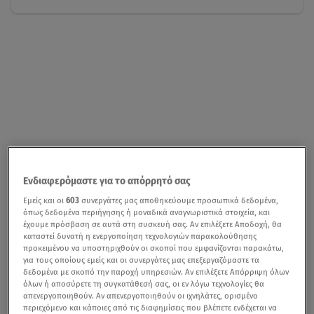
Ενδιαφερόμαστε για το απόρρητό σας
Εμείς και οι
603
συνεργάτες μας αποθηκεύουμε προσωπικά δεδομένα,
όπως δεδομένα περιήγησης ή μοναδικά αναγνωριστικά στοιχεία, και
έχουμε πρόσβαση σε αυτά στη συσκευή σας. Αν επιλέξετε Αποδοχή, θα
καταστεί δυνατή η ενεργοποίηση τεχνολογιών παρακολούθησης
προκειμένου να υποστηριχθούν οι σκοποί που εμφανίζονται παρακάτω,
για τους οποίους εμείς και οι συνεργάτες μας επεξεργαζόμαστε τα
δεδομένα με σκοπό την παροχή υπηρεσιών. Αν επιλέξετε Απόρριψη όλων
όλων ή αποσύρετε τη συγκατάθεσή σας, οι εν λόγω τεχνολογίες θα
απενεργοποιηθούν. Αν απενεργοποιηθούν οι ιχνηλάτες, ορισμένο
περιεχόμενο και κάποιες από τις διαφημίσεις που βλέπετε ενδέχεται να