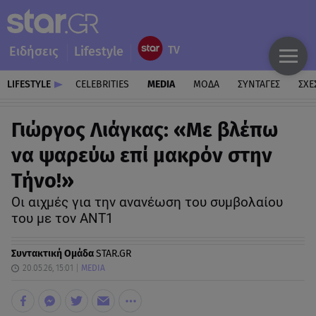
Ειδήσεις
Lifestyle
LIFESTYLE
CELEBRITIES
MEDIA
ΜΟΔΑ
ΣΥΝΤΑΓΕΣ
ΣΧΕ
Γιώργος Λιάγκας: «Με βλέπω
να ψαρεύω επί μακρόν στην
Τήνο!»
Οι αιχμές για την ανανέωση του συμβολαίου
του με τον ΑΝΤ1
Συντακτική Ομάδα
STAR.GR
20.05.26, 15:01
MEDIA