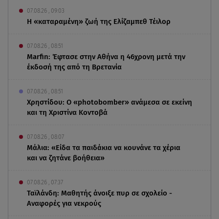
07.08.26 , 09:03
Η «καταραμένη»​​​​​​​ ζωή της Ελίζαμπεθ Τέιλορ
07.08.26 , 08:51
Marfin: Έφτασε στην Αθήνα η 46χρονη μετά την
έκδοσή της από τη Βρετανία
07.08.26 , 08:51
Χρηστίδου: Ο «photobomber» ανάμεσα σε εκείνη
και τη Χριστίνα Κοντοβά
07.08.26 , 08:07
Μάλια: «Είδα τα παιδάκια να κουνάνε τα χέρια
και να ζητάνε βοήθεια»
07.08.26 , 07:37
Ταϊλάνδη: Μαθητής άνοιξε πυρ σε σχολείο -
Αναφορές για νεκρούς