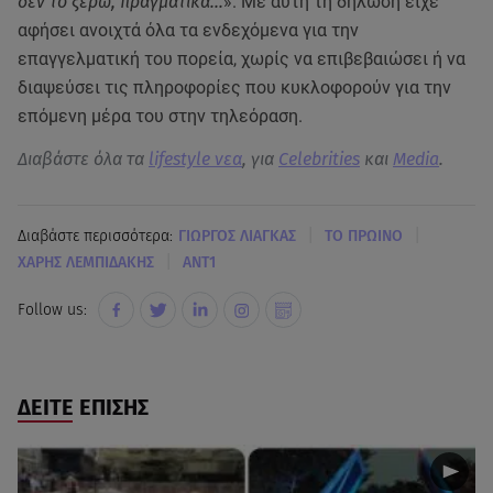
δεν το ξέρω, πραγματικά...
». Με αυτή τη δήλωση είχε
αφήσει ανοιχτά όλα τα ενδεχόμενα για την
επαγγελματική του πορεία, χωρίς να επιβεβαιώσει ή να
διαψεύσει τις πληροφορίες που κυκλοφορούν για την
επόμενη μέρα του στην τηλεόραση.
Διαβάστε όλα τα
lifestyle νεα
, για
Celebrities
και
Media
.
|
|
Διαβάστε περισσότερα:
ΓΙΩΡΓΟΣ ΛΙΑΓΚΑΣ
ΤΟ ΠΡΩΙΝΟ
|
ΧΑΡΗΣ ΛΕΜΠΙΔΑΚΗΣ
ANT1
Follow us:
ΔΕΙΤΕ ΕΠΙΣΗΣ