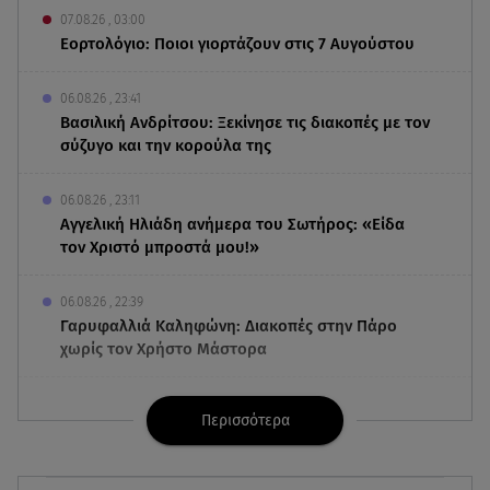
07.08.26 , 03:00
Εορτολόγιο: Ποιοι γιορτάζουν στις 7 Αυγούστου
06.08.26 , 23:41
Βασιλική Ανδρίτσου: Ξεκίνησε τις διακοπές με τον
σύζυγο και την κορούλα της
06.08.26 , 23:11
Αγγελική Ηλιάδη ανήμερα του Σωτήρος: «Είδα
τον Χριστό μπροστά μου!»
06.08.26 , 22:39
Γαρυφαλλιά Καληφώνη: Διακοπές στην Πάρο
χωρίς τον Χρήστο Μάστορα
06.08.26 , 22:12
Περισσότερα
Στην παραλία η Αποστολία Ζώη: «Γεμάτη
αλμύρα»