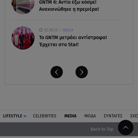
GNTM 6: Αντίο έξω κόσμε!
Ανακοινώθηκε η πρεμιέρα!
02.09.25
MEDIA
Το GNTM μετράει αντίστροφα!
Έρχεται στο Star!
LIFESTYLE
CELEBRITIES
MEDIA
ΜΟΔΑ
ΣΥΝΤΑΓΕΣ
ΣΧΕ
Back to Top