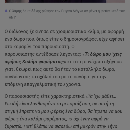
Ο Χάρης Λεμπιδάκης ρώτησε τον Γιώργο Λιάγκα αν μένει ή φεύγει από τον
ΑΝΤ1
Ο διάλογος ξεκίνησε σε χιουμοριστικό κλίμα, με αφορμή
ένα δώρο που, όπως είπε ο δημοσιογράφος, είχε αφήσει
στο καμαρίνι του παρουσιαστή. Ο
παρουσιαστής αντέδρασε λέγοντας: «
Τι δώρο μου ‘χεις
αφήσει; Καλάμι ψαρέματος;
» και στη συνέχεια εξήγησε
γιατί θεωρεί πως αυτό θα ήταν το κατάλληλο δώρο,
συνδέοντας τα σχόλιά του με τα σενάρια για την
επόμενη επαγγελματική του χρονιά.
Ο παρουσιαστής είπε χαρακτηριστικά «
Τα ‘χω μάθει…
Επειδή είναι λανθασμένο το ρεπορτάζ σου, αν αυτή τη
στιγμή έπρεπε να μου φέρεις ένα δώρο, θα ‘πρεπε να μου
φέρεις ένα καλάμι ψαρέματος, κι όχι έναν αφρό να
ξυριστώ. Γιατί βλέπω να ψαρεύω επί μακρόν στην Τήνο