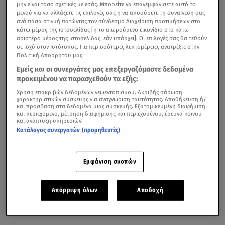
μην είναι τόσο σχετικές με εσάς. Μπορείτε να επανεμφανίσετε αυτό το
μενού για να αλλάξετε τις επιλογές σας ή να αποσύρετε τη συναίνεσή σας
ανά πάσα στιγμή πατώντας τον σύνδεσμο Διαχείριση προτιμήσεων στο
κάτω μέρος της ιστοσελίδας [ή το αιωρούμενο εικονίδιο στο κάτω
αριστερό μέρος της ιστοσελίδας, εάν υπάρχει]. Οι επιλογές σας θα τεθούν
σε ισχύ στον Ιστότοπος. Για περισσότερες λεπτομέρειες ανατρέξτε στην
Πολιτική Απορρήτου μας.
Εμείς και οι συνεργάτες μας επεξεργαζόμαστε δεδομένα
προκειμένου να παρασχεθούν τα εξής:
Χρήση επακριβών δεδομένων γεωεντοπισμού. Ακριβής σάρωση
χαρακτηριστικών συσκευής για αναγνώριση ταυτότητας. Αποθήκευση ή/
και πρόσβαση στα δεδομένα μιας συσκευής. Εξατομικευμένη διαφήμιση
και περιεχόμενο, μέτρηση διαφήμισης και περιεχομένου, έρευνα κοινού
και ανάπτυξη υπηρεσιών.
Κατάλογος συνεργατών (προμηθευτές)
Εμφάνιση σκοπών
Απόρριψη όλων
Αποδοχή