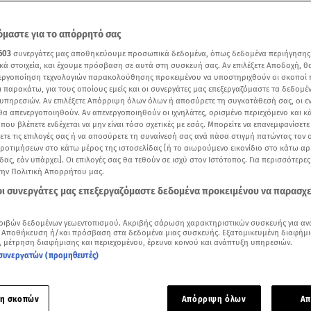
μαστε για το απόρρητό σας
603
συνεργάτες μας αποθηκεύουμε προσωπικά δεδομένα, όπως δεδομένα περιήγησης
κά στοιχεία, και έχουμε πρόσβαση σε αυτά στη συσκευή σας. Αν επιλέξετε Αποδοχή, θ
νεργοποίηση τεχνολογιών παρακολούθησης προκειμένου να υποστηριχθούν οι σκοποί
ι παρακάτω, για τους οποίους εμείς και οι συνεργάτες μας επεξεργαζόμαστε τα δεδομέ
υπηρεσιών. Αν επιλέξετε Απόρριψη όλων όλων ή αποσύρετε τη συγκατάθεσή σας, οι ε
 θα απενεργοποιηθούν. Αν απενεργοποιηθούν οι ιχνηλάτες, ορισμένο περιεχόμενο και κά
 που βλέπετε ενδέχεται να μην είναι τόσο σχετικές με εσάς. Μπορείτε να επανεμφανίσετ
ξετε τις επιλογές σας ή να αποσύρετε τη συναίνεσή σας ανά πάσα στιγμή πατώντας τον
προτιμήσεων στο κάτω μέρος της ιστοσελίδας [ή το αιωρούμενο εικονίδιο στο κάτω α
δας, εάν υπάρχει]. Οι επιλογές σας θα τεθούν σε ισχύ στον Ιστότοπος. Για περισσότερε
 το μεσημεριανό δελτίο ειδήσεων του Star (10/5/2026)
την Πολιτική Απορρήτου μας.
 οι συνεργάτες μας επεξεργαζόμαστε δεδομένα προκειμένου να παρασχ
Δείτε περισσότερα άρθρα μας στα αποτελέσματα αναζήτησης
ριβών δεδομένων γεωεντοπισμού. Ακριβής σάρωση χαρακτηριστικών συσκευής για αν
Add star.gr on Google
 Αποθήκευση ή/και πρόσβαση στα δεδομένα μιας συσκευής. Εξατομικευμένη διαφήμι
, μέτρηση διαφήμισης και περιεχομένου, έρευνα κοινού και ανάπτυξη υπηρεσιών.
συνεργατών (προμηθευτές)
ε το άρθρο
1:43
λεπτά
η σκοπών
Απόρριψη όλων
Απ
ι η
Γιορτή της Μητέρας
. Αφιερωμένη σ' όλες τις σπουδαίες η