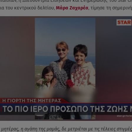
αιδιών, η Διευθύντρια Ειδήσεων και Ενημέρωσης του Star Ch
α του κεντρικού δελτίου,
Μάρα Ζαχαρέα
, τίμησε τη σημεριν
μητέρας, η αγάπη της μαμάς, δε μετριέται με τις τέλειες στιγμές