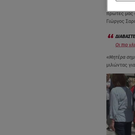
δημιουργούν
πρώτες μας α
Γιώργος Σαρα
Οι πιο γλ
«Μητέρα σημα
μιλώντας για