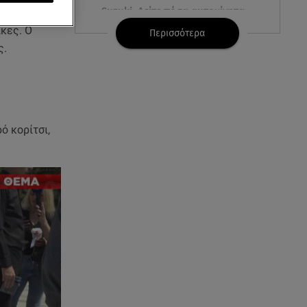
Suzuki: Δείτε πόσα αυτοκίνητα
μας στις
πούλησε
ίκες. Ο
Περισσότερα
ς.
06.08.26 , 15:22
Αρίνα Σαμπαλένκα: Ξανά στη
Μύκονο για βουτιές μαζί με τον
Γιώργο Φραγκούλη
ό κορίτσι,
06.08.26 , 15:05
Κατερίνα Γερονικολού: «Έριξε»
το Instagram με το μαύρο της
μπικίνι
06.08.26 , 15:02
Συγκινεί ο Κώστας Σαμαράς: Η
οικογενειακή φωτογραφία με
την αδελφή του
06.08.26 , 14:41