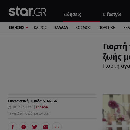
Αθλητικά
Quiz
Ειδήσεις
Lifestyle
Αυτοκίνητο
ΕΙΔΗΣΕΙΣ
ΚΑΙΡΟΣ
ΕΛΛΑΔΑ
ΚΟΣΜΟΣ
ΠΟΛΙΤΙΚΗ
ΕΚ
Γιορτή
ζωής μ
Γιορτή αγ
Συντακτική Ομάδα
STAR.GR
10.05.26, 16:57
ΕΛΛΑΔΑ
Πηγή: Δελτίο ειδήσεων Star