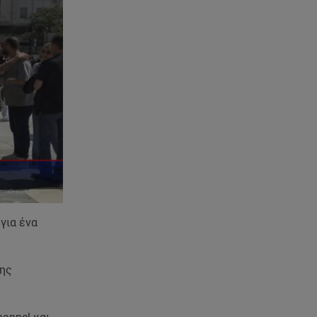
για ένα
της