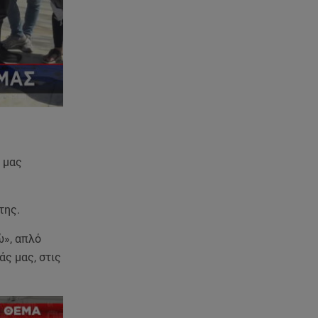
Κηδεία Λάκη Χαλκιά:
Συντετριμμένη η σύζυγός του
στο τελευταίο «αντίο»
06.08.26 , 14:34
«Πάμε για νέα θεραπεία»: Η νέα
φωτογραφία του Παράσχου από
το νοσοκομείο
06.08.26 , 14:29
 μας
Γενέθλια για τον Λάκη Γαβαλά:
Οι φωτογραφίες που
δημοσίευσε
της.
06.08.26 , 14:15
ώ», απλό
Ιός Δυτικού Νείλου: Στους έξι οι
άς μας, στις
θάνατοι στην Ελλάδα
06.08.26 , 14:04
Κυψέλη: Προφυλακίστηκε ο