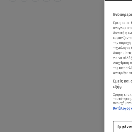
Ενδιαφερό
Εμείς και οι
αναγνωριστι
δυνατή η ε
εμφανίζοντα
την παροχή 
τεχνολογίες
διαφημίσεις
για να αλλά
Διαχείριση 
της ιστοσελί
Απόσπασμα από
ανατρέξτε σ
Εμείς και
εξής:
Χρήση επακ
ταυτότητας.
περιεχόμενο
Κατάλογος 
Ακούστ
Εμφάνισ
Σήμερα είνα