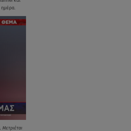
annel και
ή ημέρα.
. Μετριέται