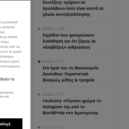
Συντάξεις: τρέχουν να
προλάβουν όσοι είναι κοντά σε
ηλικία συνταξιοδότησης
 ή μοναδικά
α καταστεί
06.08.26 , 16:00
 που
Σημάδια που φανερώνουν
να με σκοπό
διαίσθηση και ότι ξέρεις να
ν λόγω
ποιες από τις
«διαβάζεις» ανθρώπους
ε αυτό το μενού
 σύνδεσμο
ριστερό μέρος
06.08.26 , 15:57
ς λεπτομέρειες
Στα όριά του το Νοσοκομείο
Ζακύνθου: Περιστατικά
εθούν τα
βιασμών, μέθης & τροχαία
αγνώριση
06.08.26 , 15:37
ση και
Γουλιώτη: «Γέμισε» χρώμα το
Instagram της από το
WorldPride στο Άμστερνταμ
οδοχή
ρωίδες που
06.08.26 , 15:35