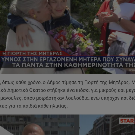
, όπως κάθε χρόνο, ο Δήμος τίμησε τη Γιορτή της Μητέρας.
κό Δημοτικό Θέατρο στήθηκε ένα κιόσκι για μικρούς και μεγ
 μανούλες, όπου μοιράστηκαν λουλούδια, ενώ υπήρχαν και δ
ες για τα παιδιά κάθε ηλικίας.