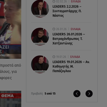
02.02.26
ΕΛΛΑΔΑ
LEADERS 2.2.2026 –
Συνταγματάρχης Π.
Νάστος
26.01.26
ΕΛΛΑΔΑ
LEADERS 26.01.2026 –
Βατραχάνθρωπος Τ.
Χατζαντώνης
19.01.26
ΕΛΛΑΔΑ
LEADERS 19.01.2026 – Αν.
 Μπροστά από
Καθηγητής Μ.
Παπάζογλου
άλους, για
ιάφορες
Προβολή
5 από 15