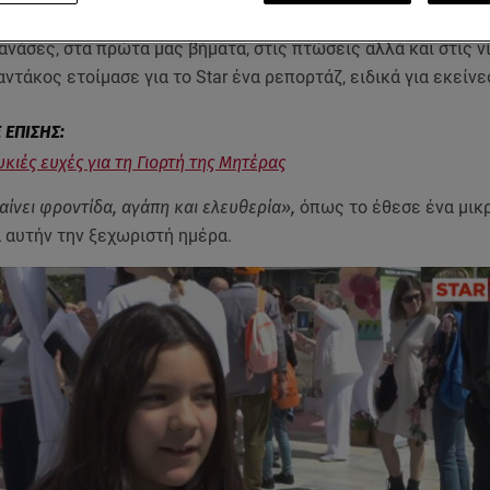
 ζωή και καταφέρνουν το ακατόρθωτο. Που στέκονται δίπλα 
νάσες, στα πρώτα μας βήματα, στις πτώσεις αλλά και στις ν
ντάκος ετοίμασε για το Star ένα ρεπορτάζ, ειδικά για εκείνε
υκιές ευχές για τη Γιορτή της Μητέρας
ίνει φροντίδα, αγάπη και ελευθερία»,
όπως το έθεσε ένα μικρ
 αυτήν την ξεχωριστή ημέρα.