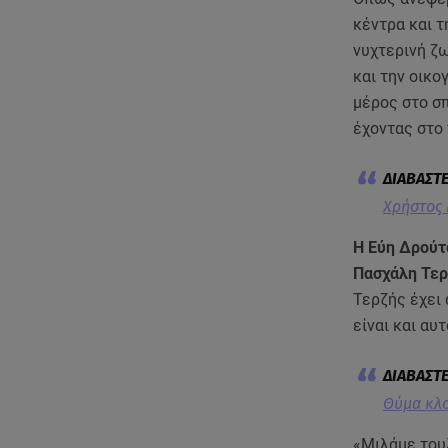
κέντρα και τ
νυχτερινή ζ
και την οικο
μέρος στο σπ
έχοντας στο
Χρήστος 
Η Εύη Δρούτσ
Πασχάλη Τερ
Τερζής έχει 
είναι και αυ
Θύμα κλο
«Μιλάμε του