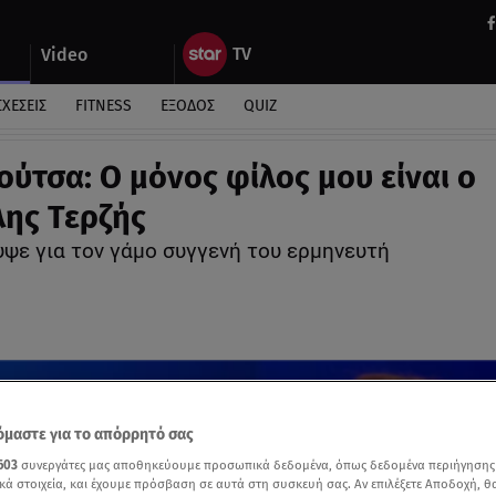
Video
ΣΧΕΣΕΙΣ
FITNESS
ΕΞΟΔΟΣ
QUIZ
ούτσα: Ο μόνος φίλος μου είναι ο
ης Τερζής
υψε για τον γάμο συγγενή του ερμηνευτή
μαστε για το απόρρητό σας
603
συνεργάτες μας αποθηκεύουμε προσωπικά δεδομένα, όπως δεδομένα περιήγησης
κά στοιχεία, και έχουμε πρόσβαση σε αυτά στη συσκευή σας. Αν επιλέξετε Αποδοχή, θ