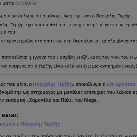
α ματιά
-
by STAR AI
Δρούτσα δήλωσε ότι ο μόνος φίλος της είναι ο Πασχάλης Τερζής.
άλης Τερζής έχει αποσυρθεί από τη νυχτερινή ζωή για να αφιερωθ
ειά του.
ής περνάει χρόνο στο σπίτι του στη Θεσσαλονίκη, απολαμβάνοντα
 παντρεύεται η εγγονή του Πασχάλη Τερζή, κόρη του γιου του Γι
σα ανέφερε ότι ο Τερζής είναι καλά και έχει μια αγαπημένη οικογέ
ος που είναι ο
Πασχάλης Τερζής
» αποκάλυψε η
Εύη Δρούτσα
όνομά της ως στιχουργός με μεγάλες επιτυχίες του λαϊκού ε
ην εκπομπή «Χαμογέλα και Πάλι» του Mega.
οκομείο ο Πασχάλης Τερζής
ε σχετικά με την απόσυρση του Πασχάλη Τερζή από τα νυχτ