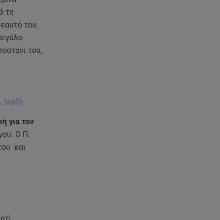
08.08.26 , 15:20
Δούκισσα Νομικού: Από τη
ό τη
Μύκονο «πετάχτηκε» στη
 εαυτό του
Γαλλική Πολυνησία!
μεγάλο
ποστάνι του,
08.08.26 , 15:01
Λυκαβηττός: Σε 57χρονη
γυναίκα ανήκει η σορός που
βρέθηκε σε σπηλιά
. Τερζή
08.08.26 , 14:50
ή για τον
Κατερίνα Καινούργιου: Η Πάρος
και το cool φορμάκι της
ου. Ο Π.
κορούλας της!
του και
08.08.26 , 14:25
Καιρός: Σε πορτοκαλί
συναγερμό η χώρα για φωτιές
τα επόμενα 24ωρα
ατί