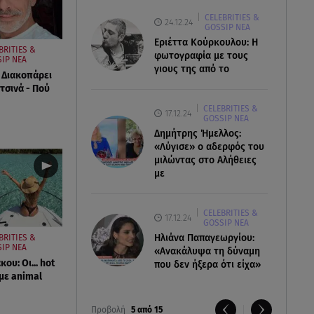
CELEBRITIES &
24.12.24
GOSSIP ΝΕΑ
Εριέττα Κούρκουλου: Η
BRITIES &
φωτογραφία με τους
IP ΝΕΑ
γιους της από το
 Διακοπάρει
τσινά - Πού
CELEBRITIES &
17.12.24
GOSSIP ΝΕΑ
Δημήτρης Ήμελλος:
«Λύγισε» ο αδερφός του
μιλώντας στο Αλήθειες
με
CELEBRITIES &
17.12.24
GOSSIP ΝΕΑ
Ηλιάνα Παπαγεωργίου:
BRITIES &
IP ΝΕΑ
«Ανακάλυψα τη δύναμη
ου: Οι... hot
που δεν ήξερα ότι είχα»
με animal
Προβολή
5 από 15