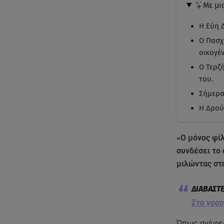
Με μι
Η Εύη 
Ο Πασχ
οικογέν
Ο Τερζ
του.
Σήμερα
Η Δρούτ
«Ο μόνος φίλ
συνδέσει το 
μιλώντας στ
Στο νοσ
Όπως ανέφερ