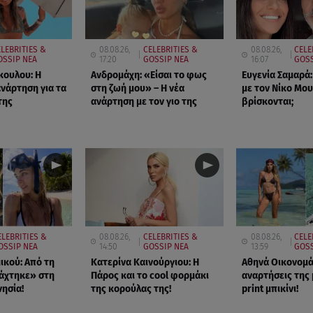
LEBRITIES &
08.08.26,
CELEBRITIES &
08.08.26,
CELE
OSSIP ΝΕΑ
17:20
GOSSIP ΝΕΑ
16:07
GOSS
κουλου: Η
Ανδρομάχη: «Είσαι το φως
Ευγενία Σαμαρά:
ανάρτηση για τα
στη ζωή μου» – Η νέα
με τον Νίκο Μου
της
ανάρτηση με τον γιο της
βρίσκονται;
ELEBRITIES &
08.08.26,
CELEBRITIES &
08.08.26,
CELE
OSSIP ΝΕΑ
14:50
GOSSIP ΝΕΑ
13:59
GOSS
ικού: Από τη
Κατερίνα Καινούργιου: Η
Αθηνά Οικονομάκ
άχτηκε» στη
Πάρος και το cool φορμάκι
αναρτήσεις της 
νησία!
της κορούλας της!
print μπικίνι!