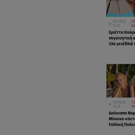
08.08.26,
CE
17:45
G
Εριέττα Κούρ
συγκινητική 
33α γενέθλιά 
08.08.26,
C
15:20
G
Δούκισσα Νομ
Μύκονο «πετ
Γαλλική Πολυ