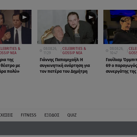
ELEBRITIES &
08.08.26,
CELEBRITIES &
08.08.26,
CELE
OSSIP ΝΕΑ
11:29
GOSSIP ΝΕΑ
10:47
GOSS
ρια της
Γιάννης Παπαμιχαήλ: Η
Γουίλιαμ Όρμπιτ
 θέατρο με
συγκινητική ανάρτηση για
69 ο παραγωγός
άρα πολύ»
τον πατέρα του Δημήτρη
συνεργάτης της
ΣΧΕΣΕΙΣ
FITNESS
ΕΞΟΔΟΣ
QUIZ