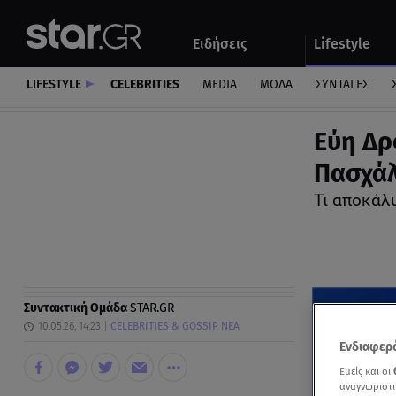
Αθλητικά
Quiz
Ειδήσεις
Lifestyle
Αυτοκίνητο
LIFESTYLE
CELEBRITIES
MEDIA
ΜΟΔΑ
ΣΥΝΤΑΓΕΣ
Εύη Δρ
Πασχάλ
Τι αποκάλ
Συντακτική Ομάδα
STAR.GR
10.05.26, 14:23
CELEBRITIES & GOSSIP ΝΕΑ
Ενδιαφερό
Εμείς και οι
αναγνωριστι