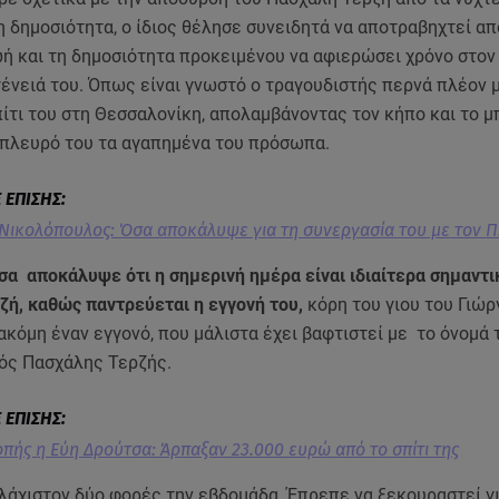
η δημοσιότητα, ο ίδιος θέλησε συνειδητά να αποτραβηχτεί απ
ωή και τη δημοσιότητα προκειμένου να αφιερώσει χρόνο στον
γένειά του. Όπως είναι γνωστό ο τραγουδιστής περνά πλέον 
ίτι του στη Θεσσαλονίκη, απολαμβάνοντας τον κήπο και το μ
 πλευρό του τα αγαπημένα του πρόσωπα.
Νικολόπουλος: Όσα αποκάλυψε για τη συνεργασία του με τον Π
α αποκάλυψε ότι η σημερινή ημέρα είναι ιδιαίτερα σημαντικ
ζή, καθώς παντρεύεται η εγγονή του,
κόρη του γιου του Γιώργ
ακόμη έναν εγγονό, που μάλιστα έχει βαφτιστεί με το όνομά 
τός Πασχάλης Τερζής.
πής η Εύη Δρούτσα: Άρπαξαν 23.000 ευρώ από το σπίτι της
λάχιστον δύο φορές την εβδομάδα. Έπρεπε να ξεκουραστεί γι