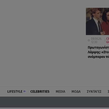
08.08.26,
C
12:30
G
Πρωταγωνίστ
Λάμψης: «Στο
σνόμπαραν π
LIFESTYLE
CELEBRITIES
MEDIA
ΜΟΔΑ
ΣΥΝΤΑΓΕΣ