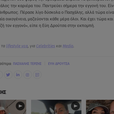
άλος την καριέρα του. Παντρεύει σήμερα την εγγονή του. Είν
άνθρωπος. Πέρασε λίγο δύσκολα ο Πασχάλης, αλλά τώρα είναι
ία οικογένεια, μαζεύονται κάθε μέρα όλοι. Και έχει τώρα και
ζή τον εγγονό», είπε η Εύη Δρούτσα στην εκπομπή.
α τα
lifestyle νεα
, για
Celebrities
και
Media
.
|
σότερα:
ΠΑΣΧΑΛΗΣ ΤΕΡΖΗΣ
ΕΥΗ ΔΡΟΥΤΣΑ
ΣΗΣ