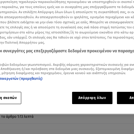
νεργοποίηση τεχνολογιών παρακολούθησης προκειμένου να υποστηριχθούν οι σκοποί
ι παρακάτω, για τους οποίους εμείς και οι συνεργάτες μας επεξεργαζόμαστε τα δεδομέ
υπηρεσιών. Αν επιλέξετε Απόρριψη όλων όλων ή αποσύρετε τη συγκατάθεσή σας, οι ε
 θα απενεργοποιηθούν. Αν απενεργοποιηθούν οι ιχνηλάτες, ορισμένο περιεχόμενο και κά
 που βλέπετε ενδέχεται να μην είναι τόσο σχετικές με εσάς. Μπορείτε να επανεμφανίσετ
ξετε τις επιλογές σας ή να αποσύρετε τη συναίνεσή σας ανά πάσα στιγμή πατώντας τον
προτιμήσεων στο κάτω μέρος της ιστοσελίδας [ή το αιωρούμενο εικονίδιο στο κάτω α
δας, εάν υπάρχει]. Οι επιλογές σας θα τεθούν σε ισχύ στον Ιστότοπος. Για περισσότερε
την Πολιτική Απορρήτου μας.
 οι συνεργάτες μας επεξεργαζόμαστε δεδομένα προκειμένου να παρασχ
ριβών δεδομένων γεωεντοπισμού. Ακριβής σάρωση χαρακτηριστικών συσκευής για αν
 Αποθήκευση ή/και πρόσβαση στα δεδομένα μιας συσκευής. Εξατομικευμένη διαφήμι
, μέτρηση διαφήμισης και περιεχομένου, έρευνα κοινού και ανάπτυξη υπηρεσιών.
 για τον Πασχάλη Τερζή (βίντεο Mega)
συνεργατών (προμηθευτές)
Δείτε περισσότερα άρθρα μας στα αποτελέσματα αναζήτησης
Add star.gr on Google
η σκοπών
Απόρριψη όλων
Απ
ε το άρθρο
1:13
λεπτά