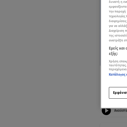
δυνατή η ε
εμφανίζοντα
την παροχή 
τεχνολογίες
διαφημίσεις
για να αλλά
Διαχείριση 
της ιστοσελί
ανατρέξτε σ
Εμείς και
εξής:
Χρήση επακ
ταυτότητας.
περιεχόμενο
Η Εύη Δρούτσα
Κατάλογος 
Εμφάνισ
Ακούστ