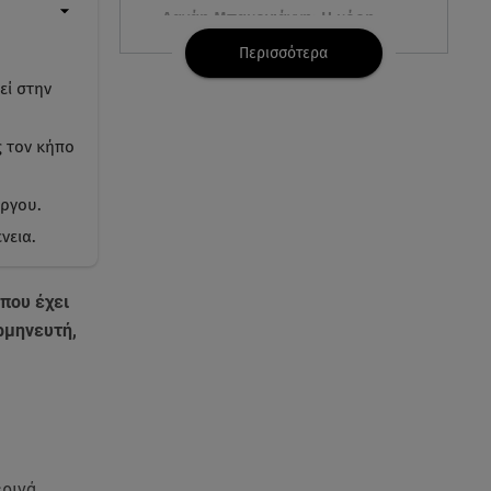
Δανάη Μπακογιάννη: Η κόρη
του Κώστα Μπακογιάννη έκανε
Περισσότερα
πανελλήνιο ρεκόρ
εί στην
08.08.26 , 16:45
Πένθος για τον Λιονέλ Μέσι -
ς τον κήπο
Πέθανε ο πατέρας του Χόρχε
στα 68 του χρόνια
ώργου.
νεια.
08.08.26 , 16:07
Ευγενία Σαμαρά: Διακοπάρει με
τον Νίκο Μουτσινά - Πού
που έχει
βρίσκονται;
ρμηνευτή,
08.08.26 , 16:00
Back to black: η διαχρονική αξία
του μαύρου στην καλοκαιρινή
γκαρνταρόμπα
ερινά