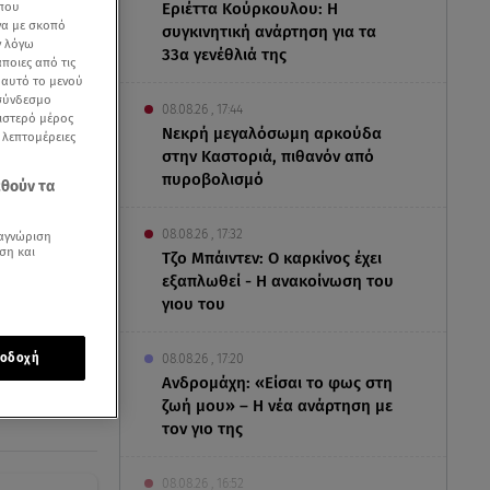
Εριέττα Κούρκουλου: Η
 που
να με σκοπό
συγκινητική ανάρτηση για τα
ν λόγω
33α γενέθλιά της
ποιες από τις
ε αυτό το μενού
 σύνδεσμο
08.08.26 , 17:44
ριστερό μέρος
Νεκρή μεγαλόσωμη αρκούδα
ς λεπτομέρειες
στην Καστοριά, πιθανόν από
πυροβολισμό
εθούν τα
08.08.26 , 17:32
αγνώριση
ση και
Τζο Μπάιντεν: Ο καρκίνος έχει
εξαπλωθεί - Η ανακοίνωση του
γιου του
οδοχή
08.08.26 , 17:20
Ανδρομάχη: «Είσαι το φως στη
ζωή μου» – Η νέα ανάρτηση με
τον γιο της
08.08.26 , 16:52