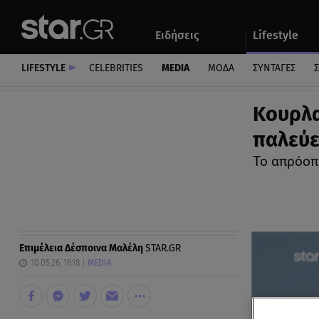
Αθλητικά
Quiz
Ειδήσεις
Lifestyle
Αυτοκίνητο
LIFESTYLE
CELEBRITIES
MEDIA
ΜΟΔΑ
ΣΥΝΤΑΓΕΣ
Σ
Kουρλα
παλεύε
Το απρόοπ
Επιμέλεια
Δέσποινα Μαλέλη
STAR.GR
10.05.26, 16:18
MEDIA