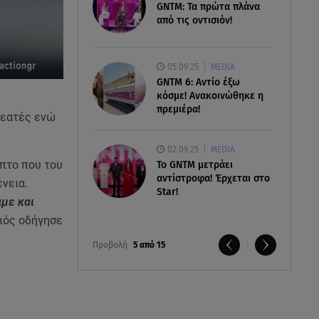
GNTM: Τα πρώτα πλάνα
από τις οντισιόν!
05.09.25
MEDIA
GNTM 6: Αντίο έξω
κόσμε! Ανακοινώθηκε η
πρεμιέρα!
 θεατές ενώ
02.09.25
MEDIA
οπτο που του
Το GNTM μετράει
αντίστροφα! Έρχεται στο
ένεια.
Star!
με και
ιός οδήγησε
Προβολή
5 από 15