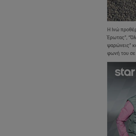
Η Ινώ προθέρ
Έρωτας”, “Όλ
ψαρώνεις” κα
φωνή του σε