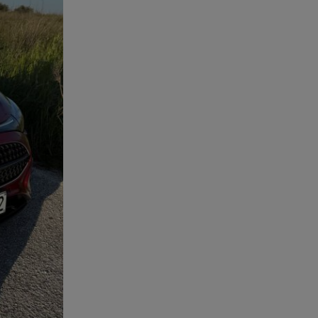
Χανιά: Νεκρή βρέθηκε
αγνοούμενη - Ξέφυγε από
αστυνομικούς που την
εντόπισαν
07.08.26 , 20:18
Μυστράς: Κρίσιμος για το
κατηγορητήριο ο χρόνος
θανάτου του 90χρονου
07.08.26 , 20:13
Κυψέλη: Tι βρέθηκε στο
διαμέρισμα της 38χρονης Λίζα
07.08.26 , 19:15
Συντάξεις Σεπτεμβρίου: Πότε θα
μπουν τα χρήματα στους
λογαριασμούς
07.08.26 , 18:45