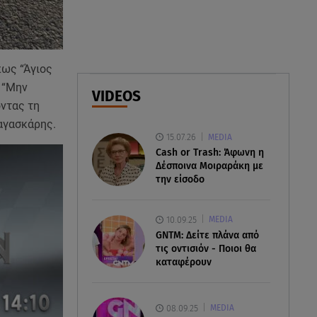
Φωτιά στο Στεφάνι Κορίνθου:
Μήνυμα από το 112 -
Σηκώθηκαν εναέρια μέσα
πως “Άγιος
07.08.26 , 18:34
, “Μην
VIDEOS
Έξοδος Αυγούστου: Στο 100% η
οντας τη
πληρότητα για Κυκλάδες
αγασκάρης.
15.07.26
MEDIA
Cash or Trash: Άφωνη η
Δέσποινα Μοιραράκη με
την είσοδο
10.09.25
MEDIA
GNTM: Δείτε πλάνα από
τις οντισιόν - Ποιοι θα
καταφέρουν
08.09.25
MEDIA