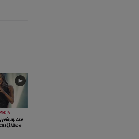
MEDIA
γγνώμη. Δεν
ταπεξέλθω»