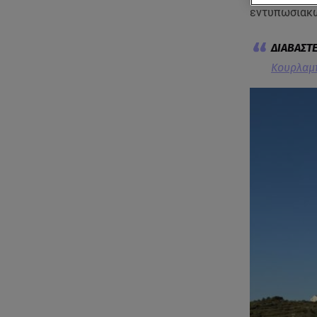
εντυπωσιακ
Κουρλαμπ