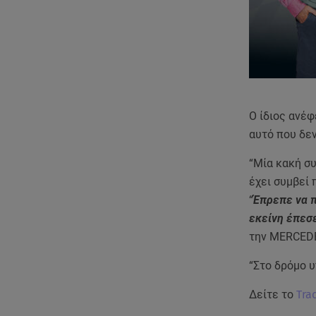
Ο ίδιος ανέφ
αυτό που δεν
“Μία κακή σ
έχει συμβεί 
“
Έπρεπε να 
εκείνη έπεσ
την MERCEDE
“Στο δρόμο 
Δείτε το
Tra