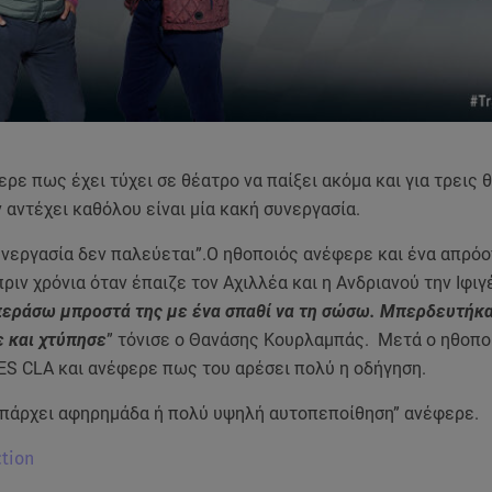
ερε πως έχει τύχει σε θέατρο να παίξει ακόμα και για τρεις
 αντέχει καθόλου είναι μία κακή συνεργασία.
υνεργασία δεν παλεύεται”.Ο ηθοποιός ανέφερε και ένα απρό
πριν χρόνια όταν έπαιζε τον Αχιλλέα και η Ανδριανού την Ιφιγ
περάσω μπροστά της με ένα σπαθί να τη σώσω. Μπερδευτήκα
ε και χτύπησε
” τόνισε ο Θανάσης Κουρλαμπάς. Μετά ο ηθοπο
S CLA και ανέφερε πως του αρέσει πολύ η οδήγηση.
υπάρχει αφηρημάδα ή πολύ υψηλή αυτοπεποίθηση” ανέφερε.
ction