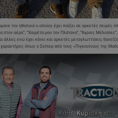
μανε τον ηθοποιό ο οποίος έχει παίξει σε αρκετές σειρές ό
α στον αέρα”, “Χαιρέτα μου τον Πλάτανο”, “Άγριες Μέλισσες”
ι άλλες ενώ έχει κάνει και αρκετές μεταγλωττίσεις δανείζ
 χαρακτήρες όπως ο Σκίπερ από τους «Πιγκουίνους της Μαδ