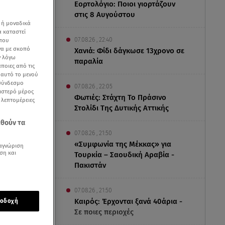
Εορτολόγιο: Ποιοι γιορτάζουν
στις 8 Αυγούστου
 ή μοναδικά
α καταστεί
07.08.26 , 22:40
 που
να με σκοπό
Χανιά: Φίδι δάγκωσε 13χρονο σε
ν λόγω
παραλία
ποιες από τις
ε αυτό το μενού
 σύνδεσμο
07.08.26 , 22:05
ριστερό μέρος
Φωτιές: Στάχτη Το Πράσινο
ς λεπτομέρειες
Στολίδι Της Δυτικής Αττικής
εθούν τα
07.08.26 , 21:50
«Συμφωνία της Μέκκας» για
αγνώριση
ση και
Τουρκία – Σαουδική Αραβία -
Πακιστάν
07.08.26 , 21:50
Καιρός: Έρχονται ξανά 40άρια -
οδοχή
Σε ποιες περιοχές
ληθώρα