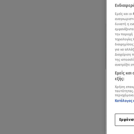
Ενδιαφερό
Εμείς και οι
αναγνωριστι
δυνατή η ε
εμφανίζοντα
την παροχή 
τεχνολογίες
διαφημίσεις
για να αλλά
Διαχείριση 
της ιστοσελί
ανατρέξτε σ
Εμείς και
εξής:
Χρήση επακ
ταυτότητας.
περιεχόμενο
Κατάλογος 
Ακούστ
Εμφάνισ
O
Θανάσης Κ
ταλαντούχος