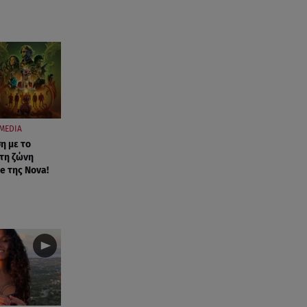
MEDIA
η με το
τη ζώνη
e της Nova!