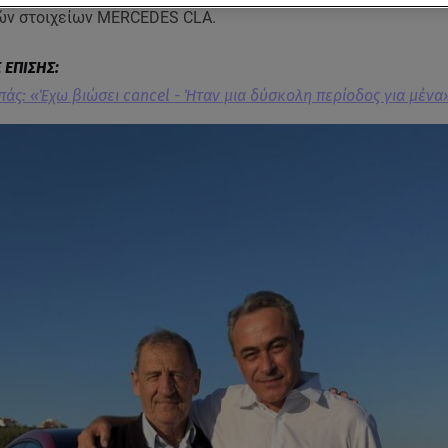
ών στοιχείων MERCEDES CLA.
άς: «Έχω βιώσει cancel - Ήταν μια δύσκολη περίοδος για μένα