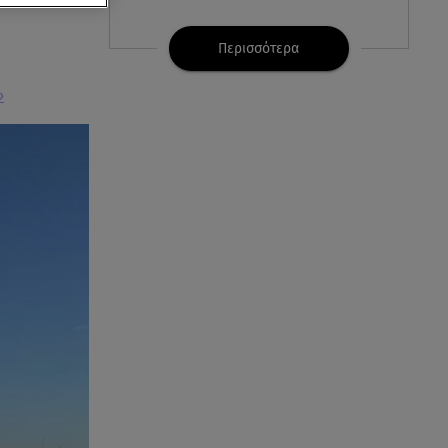
07.08.26 , 21:32
Κρήτη: Τουρίστας ρωτούσε
Περισσότερα
πόσο να πληρώσει για να
ασελγήσει σε 10χρονη
»
07.08.26 , 21:17
Κλήρωση Eurojackpot
7/8/2026: Οι τυχεροί αριθμοί για
τα 32.000.000 ευρώ
07.08.26 , 21:03
Σε τρία επίπεδα οι παραβιάσεις
της Τουρκίας στο Αιγαίο
07.08.26 , 21:00
MINI Aceman E: Τα αξεσουάρ για
περιπετειώδεις διαδρομές
07.08.26 , 20:47