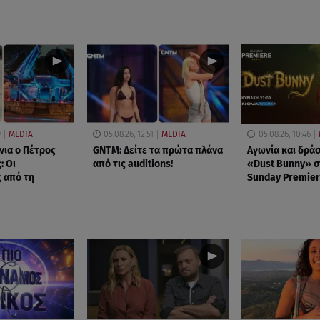
9
MEDIA
05.08.26, 12:51
MEDIA
05.08.26, 10:46
νια ο Πέτρος
GNTM: Δείτε τα πρώτα πλάνα
Αγωνία και δράσ
: Οι
από τις auditions!
«Dust Bunny» σ
 από τη
Sunday Premier