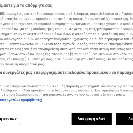
μαστε για το απόρρητό σας
603
συνεργάτες μας αποθηκεύουμε προσωπικά δεδομένα, όπως δεδομένα περιήγησης
κά στοιχεία, και έχουμε πρόσβαση σε αυτά στη συσκευή σας. Αν επιλέξετε Αποδοχή, θ
νεργοποίηση τεχνολογιών παρακολούθησης προκειμένου να υποστηριχθούν οι σκοποί
ι παρακάτω, για τους οποίους εμείς και οι συνεργάτες μας επεξεργαζόμαστε τα δεδομέ
υπηρεσιών. Αν επιλέξετε Απόρριψη όλων όλων ή αποσύρετε τη συγκατάθεσή σας, οι ε
 θα απενεργοποιηθούν. Αν απενεργοποιηθούν οι ιχνηλάτες, ορισμένο περιεχόμενο και κά
 που βλέπετε ενδέχεται να μην είναι τόσο σχετικές με εσάς. Μπορείτε να επανεμφανίσετ
ξετε τις επιλογές σας ή να αποσύρετε τη συναίνεσή σας ανά πάσα στιγμή πατώντας τον
προτιμήσεων στο κάτω μέρος της ιστοσελίδας [ή το αιωρούμενο εικονίδιο στο κάτω α
δας, εάν υπάρχει]. Οι επιλογές σας θα τεθούν σε ισχύ στον Ιστότοπος. Για περισσότερε
την Πολιτική Απορρήτου μας.
 οι συνεργάτες μας επεξεργαζόμαστε δεδομένα προκειμένου να παρασχ
Δείτε περισσότερα άρθρα μας στα αποτελέσματα αναζήτησης
ριβών δεδομένων γεωεντοπισμού. Ακριβής σάρωση χαρακτηριστικών συσκευής για αν
Add star.gr on Google
 Αποθήκευση ή/και πρόσβαση στα δεδομένα μιας συσκευής. Εξατομικευμένη διαφήμι
, μέτρηση διαφήμισης και περιεχομένου, έρευνα κοινού και ανάπτυξη υπηρεσιών.
συνεργατών (προμηθευτές)
ε το άρθρο
1:02
λεπτά
η σκοπών
Απόρριψη όλων
Απ
ουρλαμπάς
ήταν καλεσμένος στο
Traction
της Κυριακής και ο
 ηθοποιός οδήγησε την ολοκαίνουργια και προικισμένη με π