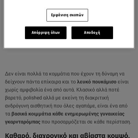
Εμφάνιση σκοπών
Απόρριψη όλων
Αποδοχή
Δεν είναι πολλά τα κομμάτια που έχουν τη δύναμη να
δείχνουν πάντα επίκαιρα και το
λευκό πουκάμισο
είναι
χωρίς αμφιβολία ένα από αυτά. Κλασικό αλλά ποτέ
βαρετό, polished αλλά με εκείνη τη διακριτική
ανδρόγυνη αισθητική που όλες αγαπάμε, είναι ένα από
τα
βασικά κοιμμάτια κάθε ενημερωμένης γυναικείας
γκαρνταρόμπας
που προσαρμόζεται σε κάθε περίσταση.
Καθαρό, διαχρονικό και αβίαστα κομψό,