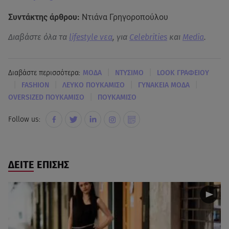
Συντάκτης άρθρου:
Ντιάνα Γρηγοροπούλου
Διαβάστε όλα τα
lifestyle νεα
, για
Celebrities
και
Media
.
|
|
Διαβάστε περισσότερα:
MΟΔΑ
ΝΤΥΣΙΜΟ
LOOK ΓΡΑΦΕΙΟΥ
|
|
|
|
FASHION
ΛΕΥΚΟ ΠΟΥΚΑΜΙΣΟ
ΓΥΝΑΚΕΙΑ ΜΟΔΑ
|
OVERSIZED ΠΟΥΚΑΜΙΣΟ
ΠΟΥΚΑΜΙΣΟ
Follow us:
ΔΕΙΤΕ ΕΠΙΣΗΣ