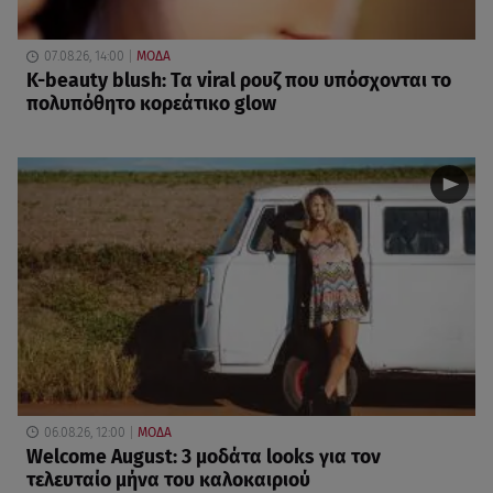
07.08.26, 14:00
ΜΟΔΑ
K-beauty blush: Τα viral ρουζ που υπόσχονται το
πολυπόθητο κορεάτικο glow
06.08.26, 12:00
ΜΟΔΑ
Welcome August: 3 μοδάτα looks για τον
τελευταίο μήνα του καλοκαιριού