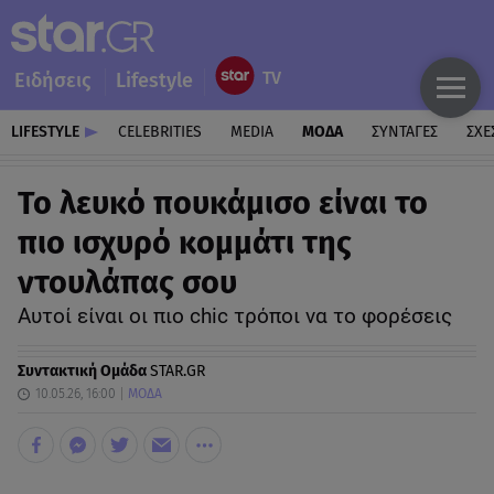
Ειδήσεις
Lifestyle
LIFESTYLE
CELEBRITIES
MEDIA
ΜΟΔΑ
ΣΥΝΤΑΓΕΣ
ΣΧΕ
Το λευκό πουκάμισο είναι το
πιο ισχυρό κομμάτι της
ντουλάπας σου
Aυτοί είναι οι πιο chic τρόποι να το φορέσεις
Συντακτική Ομάδα
STAR.GR
10.05.26, 16:00
ΜΟΔΑ