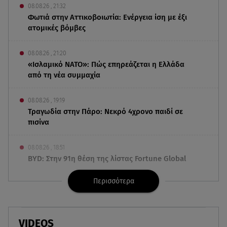
08.08.26 , 21:32
Φωτιά στην Αττικοβοιωτία: Ενέργεια ίση με έξι
ατομικές βόμβες
08.08.26 , 21:20
«Ισλαμικό ΝΑΤΟ»: Πώς επηρεάζεται η Ελλάδα
από τη νέα συμμαχία
08.08.26 , 19:19
Τραγωδία στην Πάρο: Νεκρό 4χρονο παιδί σε
πισίνα
08.08.26 , 18:51
BYD: Στην 91η θέση της λίστας Fortune Global
500 για το 2026
Περισσότερα
08.08.26 , 17:45
Εριέττα Κούρκουλου: Η συγκινητική ανάρτηση
για τα 33α γενέθλιά της
VIDEOS