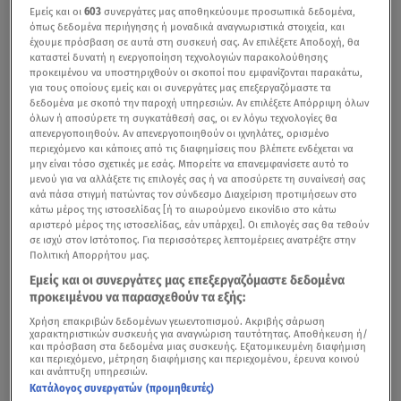
Εμείς και οι
603
συνεργάτες μας αποθηκεύουμε προσωπικά δεδομένα,
όπως δεδομένα περιήγησης ή μοναδικά αναγνωριστικά στοιχεία, και
έχουμε πρόσβαση σε αυτά στη συσκευή σας. Αν επιλέξετε Αποδοχή, θα
καταστεί δυνατή η ενεργοποίηση τεχνολογιών παρακολούθησης
προκειμένου να υποστηριχθούν οι σκοποί που εμφανίζονται παρακάτω,
για τους οποίους εμείς και οι συνεργάτες μας επεξεργαζόμαστε τα
δεδομένα με σκοπό την παροχή υπηρεσιών. Αν επιλέξετε Απόρριψη όλων
όλων ή αποσύρετε τη συγκατάθεσή σας, οι εν λόγω τεχνολογίες θα
απενεργοποιηθούν. Αν απενεργοποιηθούν οι ιχνηλάτες, ορισμένο
περιεχόμενο και κάποιες από τις διαφημίσεις που βλέπετε ενδέχεται να
μην είναι τόσο σχετικές με εσάς. Μπορείτε να επανεμφανίσετε αυτό το
μενού για να αλλάξετε τις επιλογές σας ή να αποσύρετε τη συναίνεσή σας
ανά πάσα στιγμή πατώντας τον σύνδεσμο Διαχείριση προτιμήσεων στο
κάτω μέρος της ιστοσελίδας [ή το αιωρούμενο εικονίδιο στο κάτω
αριστερό μέρος της ιστοσελίδας, εάν υπάρχει]. Οι επιλογές σας θα τεθούν
σε ισχύ στον Ιστότοπος. Για περισσότερες λεπτομέρειες ανατρέξτε στην
Πολιτική Απορρήτου μας.
Εμείς και οι συνεργάτες μας επεξεργαζόμαστε δεδομένα
προκειμένου να παρασχεθούν τα εξής:
Χρήση επακριβών δεδομένων γεωεντοπισμού. Ακριβής σάρωση
χαρακτηριστικών συσκευής για αναγνώριση ταυτότητας. Αποθήκευση ή/
και πρόσβαση στα δεδομένα μιας συσκευής. Εξατομικευμένη διαφήμιση
και περιεχόμενο, μέτρηση διαφήμισης και περιεχομένου, έρευνα κοινού
και ανάπτυξη υπηρεσιών.
Κατάλογος συνεργατών (προμηθευτές)