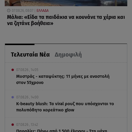
07.08.26, 08:07
ΕΛΛΑΔΑ
Μάλια: «Είδα τα παιδάκια να κουνάνε τα χέρια και
να ζητάνε βοήθεια»
Τελευταία Νέα
Δημοφιλή
07.08.26 , 14:05
Μυστράς - καταψύκτης: 11 μήνες με αναστολή
στον 55χρονο
07.08.26 , 14:00
K-beauty blush: Τα viral ρουζ που υπόσχονται το
πολυπόθητο κορεάτικο glow
07.08.26 , 13:42
Παραλίες: Πάνω από 1.500 έλεγχοι - Στη μάχη