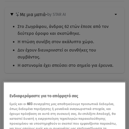
Με μια ματιά
-
by STAR AI
Στο Ζωγράφου, άνδρας 62 ετών έπεσε από τον
δεύτερο όροφο και σκοτώθηκε.
Η πτώση συνέβη στον ακάλυπτο χώρο.
Δεν έχουν διευκρινιστεί οι συνθήκες του
συμβάντος.
Η αστυνομία έχει σπεύσει στο σημείο για έρευνα.
Ενδιαφερόμαστε για το απόρρητό σας
Εμείς και οι
603
συνεργάτες μας αποθηκεύουμε προσωπικά δεδομένα,
όπως δεδομένα περιήγησης ή μοναδικά αναγνωριστικά στοιχεία, και
έχουμε πρόσβαση σε αυτά στη συσκευή σας. Αν επιλέξετε Αποδοχή, θα
καταστεί δυνατή η ενεργοποίηση τεχνολογιών παρακολούθησης
προκειμένου να υποστηριχθούν οι σκοποί που εμφανίζονται παρακάτω,
για τους οποίους εμείς και οι συνεργάτες μας επεξεργαζόμαστε τα