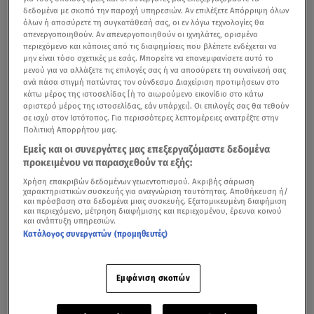
δεδομένα με σκοπό την παροχή υπηρεσιών. Αν επιλέξετε Απόρριψη όλων
όλων ή αποσύρετε τη συγκατάθεσή σας, οι εν λόγω τεχνολογίες θα
απενεργοποιηθούν. Αν απενεργοποιηθούν οι ιχνηλάτες, ορισμένο
περιεχόμενο και κάποιες από τις διαφημίσεις που βλέπετε ενδέχεται να
μην είναι τόσο σχετικές με εσάς. Μπορείτε να επανεμφανίσετε αυτό το
μενού για να αλλάξετε τις επιλογές σας ή να αποσύρετε τη συναίνεσή σας
ανά πάσα στιγμή πατώντας τον σύνδεσμο Διαχείριση προτιμήσεων στο
κάτω μέρος της ιστοσελίδας [ή το αιωρούμενο εικονίδιο στο κάτω
αριστερό μέρος της ιστοσελίδας, εάν υπάρχει]. Οι επιλογές σας θα τεθούν
σε ισχύ στον Ιστότοπος. Για περισσότερες λεπτομέρειες ανατρέξτε στην
Πολιτική Απορρήτου μας.
Εμείς και οι συνεργάτες μας επεξεργαζόμαστε δεδομένα
προκειμένου να παρασχεθούν τα εξής:
Χρήση επακριβών δεδομένων γεωεντοπισμού. Ακριβής σάρωση
χαρακτηριστικών συσκευής για αναγνώριση ταυτότητας. Αποθήκευση ή/
και πρόσβαση στα δεδομένα μιας συσκευής. Εξατομικευμένη διαφήμιση
και περιεχόμενο, μέτρηση διαφήμισης και περιεχομένου, έρευνα κοινού
και ανάπτυξη υπηρεσιών.
Κατάλογος συνεργατών (προμηθευτές)
Εμφάνιση σκοπών