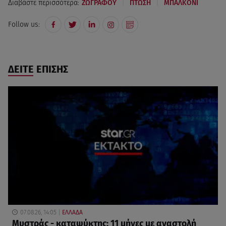
|
|
Διαβάστε περισσότερα:
ΖΩΓΡΑΦΟΥ
ΠΤΩΣΗ
ΜΠΑΛΚΟΝΙ
Follow us:
ΔΕΙΤΕ ΕΠΙΣΗΣ
07.08.26, 14:05
ΕΛΛΑΔΑ
Μυστράς - καταψύκτης: 11 μήνες με αναστολή