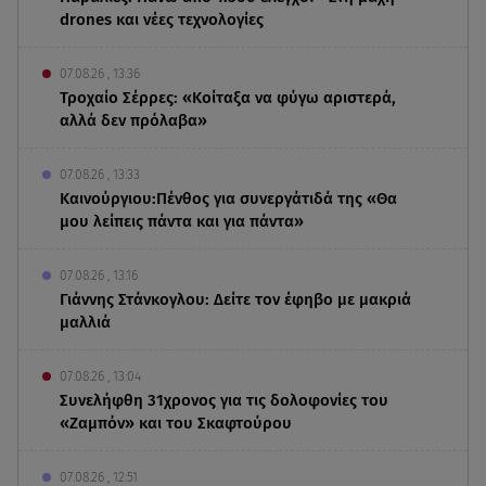
drones και νέες τεχνολογίες
07.08.26 , 13:36
Τροχαίο Σέρρες: «Κοίταξα να φύγω αριστερά,
αλλά δεν πρόλαβα»
07.08.26 , 13:33
Καινούργιου:Πένθος για συνεργάτιδά της «Θα
μου λείπεις πάντα και για πάντα»
07.08.26 , 13:16
Γιάννης Στάνκογλου: Δείτε τον έφηβο με μακριά
μαλλιά
07.08.26 , 13:04
Συνελήφθη 31χρονος για τις δολοφονίες του
«Ζαμπόν» και του Σκαφτούρου
07.08.26 , 12:51