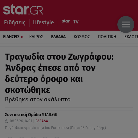
Ειδήσεις
Lifestyle
ΕΙΔΗΣΕΙΣ
ΚΑΙΡΟΣ
ΕΛΛΑΔΑ
ΚΟΣΜΟΣ
ΠΟΛΙΤΙΚΗ
ΕΚΛΟΓ
Τραγωδία στου Ζωγράφου:
Άνδρας έπεσε από τον
δεύτερο όροφο και
σκοτώθηκε
Βρέθηκε στον ακάλυπτο
Συντακτική Ομάδα
STAR.GR
08.05.26, 14:01
ΕΛΛΑΔΑ
Πηγή: Φωτογραφία αρχείου Eurokinissi (Ραφαήλ Γεωργιάδης)