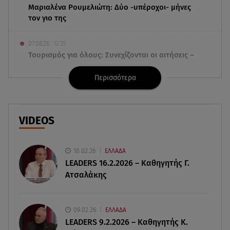
Μαριαλένα Ρουμελιώτη: Δύο -υπέροχοι- μήνες
τον γιο της
07.08.26 , 12:35
Τουρισμός για όλους: Συνεχίζονται οι αιτήσεις –
Ποιοι κάνουν σήμερα
Περισσότερα
07.08.26 , 12:07
Marfin: Προθεσμία για να απολογηθεί πήρε η
46χρονη
VIDEOS
07.08.26 , 12:00
4 (πολύ σημαντικά) πράγματα που
16.02.26
ΕΛΛΑΔΑ
αποκαλύπτουν οι διακοπές για τη σχέση σου
LEADERS 16.2.2026 – Καθηγητής Γ.
Ατσαλάκης
07.08.26 , 11:45
Λένα Σαμαρά: Ράγισαν καρδιές στο ετήσιο
μνημόσυνο
09.02.26
ΕΛΛΑΔΑ
LEADERS 9.2.2026 – Καθηγητής Κ.