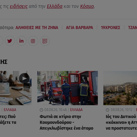
ς τις
ειδήσεις
από την
Ελλάδα
και τον
Κόσμο
.
|
|
|
σότερα:
ΑΛΗΘΕΙΕΣ ΜΕ ΤΗ ΖΗΝΑ
ΑΓΙΑ ΒΑΡΒΑΡΑ
19ΧΡΟΝΕΣ
ΤΖΑ
ΣΗΣ
3
ΕΛΛΑΔΑ
08.08.26, 10:46
ΕΛΛΑΔΑ
08.08.26, 10:12
τες: Πού
Φωτιά σε κτίριο στην
Ιός του Δυτικού
άξετε τα
Κουμουνδούρου -
«κόκκινο» η Ατ
Απεγκλωβίστηκε ένα άτομο
να προστατευτε