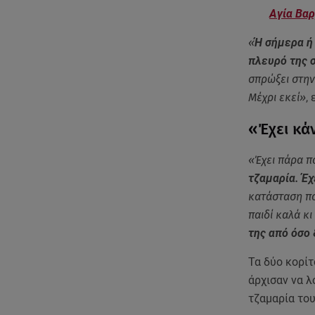
Αγία Βαρ
«
Ή σήμερα ή
πλευρό της σ
σπρώξει στην
Μέχρι εκεί»
,
«Έχει κάν
«Έχει πάρα πο
τζαμαρία. Έχ
κατάσταση πο
παιδί καλά κ
της από όσο
Τα δύο κορίτ
άρχισαν να λ
τζαμαρία το