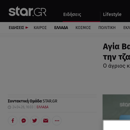
Αθλητικά
Quiz
Ειδήσεις
Lifestyle
Αυτοκίνητο
ΕΙΔΗΣΕΙΣ
ΚΑΙΡΟΣ
ΕΛΛΑΔΑ
ΚΟΣΜΟΣ
ΠΟΛΙΤΙΚΗ
ΕΚ
Αγία Β
την τζ
Ο άγριος 
Συντακτική Ομάδα
STAR.GR
24.04.26, 16:03
ΕΛΛΑΔΑ