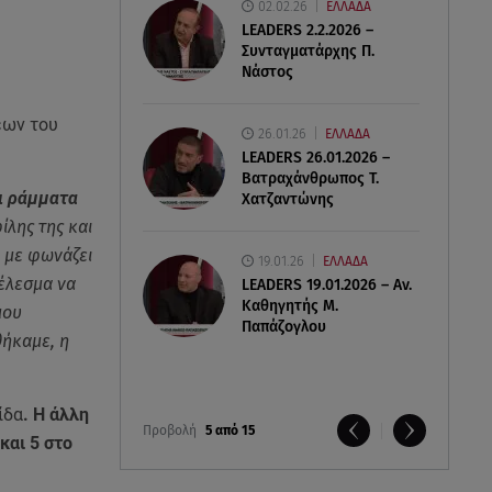
02.02.26
ΕΛΛΑΔΑ
LEADERS 2.2.2026 –
Συνταγματάρχης Π.
Νάστος
εων του
26.01.26
ΕΛΛΑΔΑ
LEADERS 26.01.2026 –
Βατραχάνθρωπος Τ.
ει ράμματα
Χατζαντώνης
ίλης της και
α με φωνάζει
19.01.26
ΕΛΛΑΔΑ
τέλεσμα να
LEADERS 19.01.2026 – Αν.
Καθηγητής Μ.
μου
Παπάζογλου
θήκαμε, η
ίδα
. Η άλλη
Προβολή
5 από 15
και 5 στο