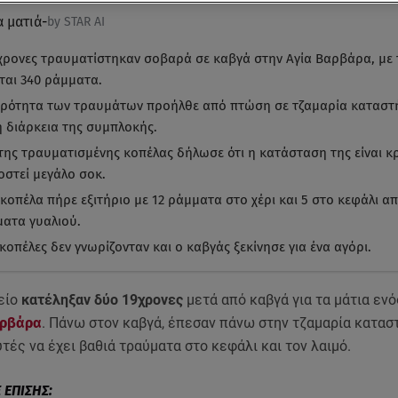
α ματιά
-
by STAR AI
χρονες τραυματίστηκαν σοβαρά σε καβγά στην Αγία Βαρβάρα, με 
εται 340 ράμματα.
ρότητα των τραυμάτων προήλθε από πτώση σε τζαμαρία καταστ
η διάρκεια της συμπλοκής.
 της τραυματισμένης κοπέλας δήλωσε ότι η κατάσταση της είναι κρ
οστεί μεγάλο σοκ.
κοπέλα πήρε εξιτήριο με 12 ράμματα στο χέρι και 5 στο κεφάλι α
ατα γυαλιού.
κοπέλες δεν γνωρίζονταν και ο καβγάς ξεκίνησε για ένα αγόρι.
είο
κατέληξαν δύο 19χρονες
μετά από καβγά για τα μάτια ενό
αρβάρα
. Πάνω στον καβγά, έπεσαν πάνω στην τζαμαρία κατασ
υτές να έχει βαθιά τραύματα στο κεφάλι και τον λαιμό.