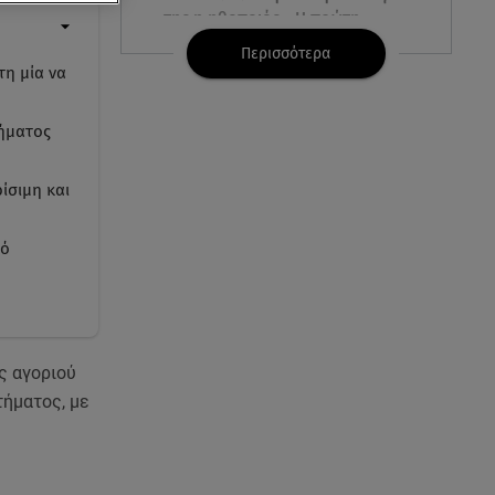
της η ηθοποιός - Η πρώτη
φωτογραφία
Περισσότερα
τη μία να
08.08.26 , 10:00
Νηστίσιμη συνταγή για να
ήματος
φτιάξετε χαλβά με σοκολάτα και
πορτοκάλι
ίσιμη και
08.08.26 , 09:26
Φωτιά Αττικοβοιωτία:
πό
Απελευθερώθηκε ενέργεια ίση
με 6 βόμβες Χιροσίμα
08.08.26 , 09:05
BMW: Οι πωλήσεις και η
ς αγοριού
συμφωνία με τους
τήματος, με
εργαζόμενους
08.08.26 , 09:03