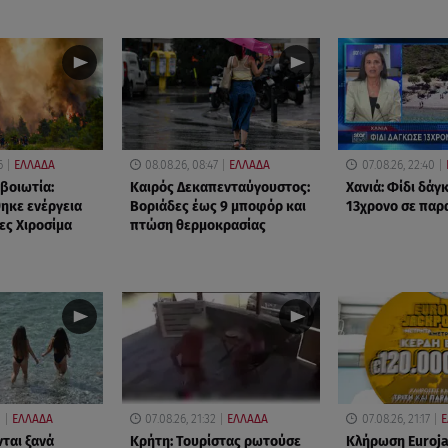
6
ΕΛΛΑΔΑ
08.08.26, 08:47
ΕΛΛΑΔΑ
07.08.26, 22:40
βοιωτία:
Καιρός Δεκαπενταύγουστος:
Χανιά: Φίδι δάγ
ηκε ενέργεια
Βοριάδες έως 9 μποφόρ και
13χρονο σε παρ
ες Χιροσίμα
πτώση θερμοκρασίας
0
ΕΛΛΑΔΑ
07.08.26, 21:32
ΕΛΛΑΔΑ
07.08.26, 21:17
Ε
νται ξανά
Κρήτη: Τουρίστας ρωτούσε
Κλήρωση Euroj