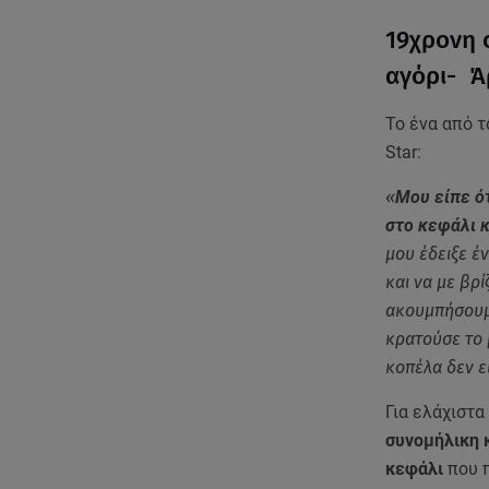
19χρονη 
αγόρι- Άρ
Το ένα από τ
Star:
«
Μου είπε ό
στο κεφάλι κ
μου έδειξε έν
και να με βρί
ακουμπήσουμε 
κρατούσε το 
κοπέλα δεν ε
Για ελάχιστα
συνομήλικη κ
κεφάλι
που 