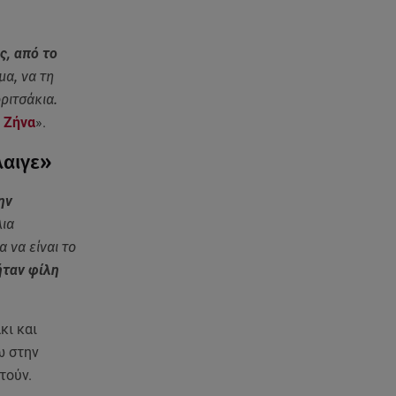
8 Αυγούστου: Σήμερα η
Παγκόσμια Ημέρα Γάτας
ς, από το
08.08.26 , 08:47
μα, να τη
Καιρός Δεκαπενταύγουστος:
ριτσάκια.
Βοριάδες έως 9 μποφόρ και
πτώση θερμοκρασίας
 Ζήνα
».
λαιγε»
08.08.26 , 03:00
Εορτολόγιο: Ποιοι γιορτάζουν
ην
στις 8 Αυγούστου
λια
 να είναι το
07.08.26 , 22:40
Χανιά: Φίδι δάγκωσε 13χρονο σε
ήταν φίλη
παραλία
κι και
07.08.26 , 22:05
Φωτιές: Στάχτη Το Πράσινο
ω στην
Στολίδι Της Δυτικής Αττικής
τούν.