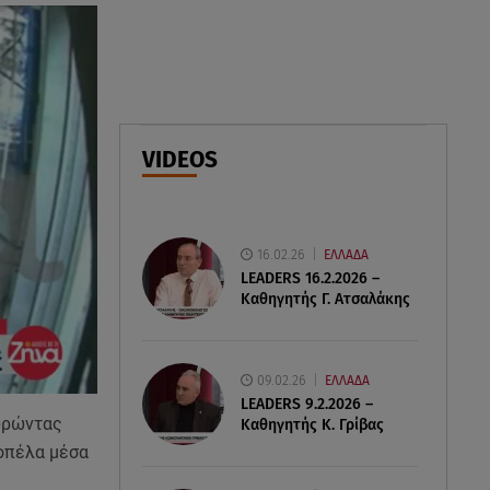
07.08.26 , 21:50
«Συμφωνία της Μέκκας» για
Τουρκία – Σαουδική Αραβία -
Πακιστάν
07.08.26 , 21:50
VIDEOS
Καιρός: Έρχονται ξανά 40άρια -
Σε ποιες περιοχές
16.02.26
ΕΛΛΑΔΑ
LEADERS 16.2.2026 –
Καθηγητής Γ. Ατσαλάκης
09.02.26
ΕΛΛΑΔΑ
LEADERS 9.2.2026 –
εωρώντας
Καθηγητής Κ. Γρίβας
κοπέλα μέσα