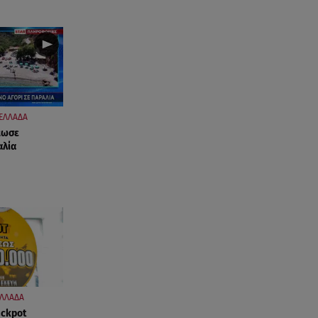
ΕΛΛΑΔΑ
κωσε
αλία
ΛΛΑΔΑ
ackpot