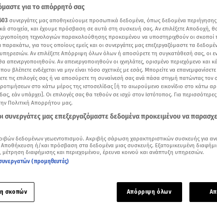
μαστε για το απόρρητό σας
603
συνεργάτες μας αποθηκεύουμε προσωπικά δεδομένα, όπως δεδομένα περιήγησης
κά στοιχεία, και έχουμε πρόσβαση σε αυτά στη συσκευή σας. Αν επιλέξετε Αποδοχή, θ
νεργοποίηση τεχνολογιών παρακολούθησης προκειμένου να υποστηριχθούν οι σκοποί
ι παρακάτω, για τους οποίους εμείς και οι συνεργάτες μας επεξεργαζόμαστε τα δεδομέ
υπηρεσιών. Αν επιλέξετε Απόρριψη όλων όλων ή αποσύρετε τη συγκατάθεσή σας, οι ε
 θα απενεργοποιηθούν. Αν απενεργοποιηθούν οι ιχνηλάτες, ορισμένο περιεχόμενο και κά
 που βλέπετε ενδέχεται να μην είναι τόσο σχετικές με εσάς. Μπορείτε να επανεμφανίσετ
ξετε τις επιλογές σας ή να αποσύρετε τη συναίνεσή σας ανά πάσα στιγμή πατώντας τον
προτιμήσεων στο κάτω μέρος της ιστοσελίδας [ή το αιωρούμενο εικονίδιο στο κάτω α
δας, εάν υπάρχει]. Οι επιλογές σας θα τεθούν σε ισχύ στον Ιστότοπος. Για περισσότερε
την Πολιτική Απορρήτου μας.
 οι συνεργάτες μας επεξεργαζόμαστε δεδομένα προκειμένου να παρασχ
 Ο άγριος καβγάς δύο 19χρονων για τα μάτια ενός αγοριού- Πιάστηκαν στα χέρια κι
θειες με τη Ζήνα
ριβών δεδομένων γεωεντοπισμού. Ακριβής σάρωση χαρακτηριστικών συσκευής για αν
Δείτε περισσότερα άρθρα μας στα αποτελέσματα αναζήτησης
 Αποθήκευση ή/και πρόσβαση στα δεδομένα μιας συσκευής. Εξατομικευμένη διαφήμι
, μέτρηση διαφήμισης και περιεχομένου, έρευνα κοινού και ανάπτυξη υπηρεσιών.
συνεργατών (προμηθευτές)
Add star.gr on Google
η σκοπών
Απόρριψη όλων
Απ
ε το άρθρο
2:30
λεπτά