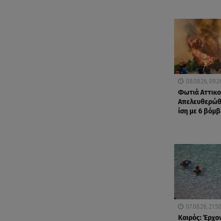
08.08.26, 09:2
Φωτιά Αττικο
Απελευθερώθ
ίση με 6 βόμβ
07.08.26, 21:5
Καιρός: Έρχο