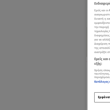
Ενδιαφερό
Εμείς και οι
αναγνωριστι
δυνατή η ε
εμφανίζοντα
την παροχή 
τεχνολογίες
διαφημίσεις
για να αλλά
Διαχείριση 
της ιστοσελί
ανατρέξτε σ
Εμείς και
Αγία Βαρβάρα:
εξής:
τζαμαρία/ Αλή
Χρήση επακ
ταυτότητας.
περιεχόμενο
Κατάλογος 
Εμφάνισ
Ακούστ