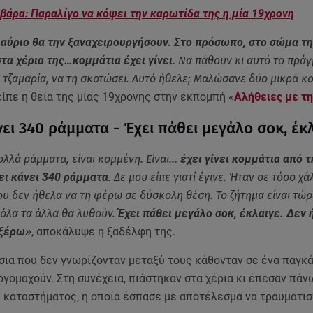
βάρα: Παραλίγο να κόψει την καρωτίδα της η μία 19χρονη
 αύριο θα την ξαναχειρουργήσουν. Στο πρόσωπο, στο σώμα τη
τα χέρια της…κομμάτια έχει γίνει
. Να πάθουν κι αυτό το πράγ
 τζαμαρία, να τη σκοτώσει. Αυτό ήθελε; Μαλώσανε δύο μικρά κο
 είπε η θεία της μίας 19χρονης στην εκπομπή «
Αλήθειες με τη
ει 340 ράμματα - Έχει πάθει μεγάλο σοκ, έκ
λλά ράμματα, είναι κομμένη. Είναι...
έχει γίνει κομμάτια από τ
ει κάνει 340 ράμματα
. Δε μου είπε γιατί έγινε. Ήταν σε τόσο χά
υ δεν ήθελα να τη φέρω σε δύσκολη θέση. Το ζήτημα είναι τώρα
ι όλα τα άλλα θα λυθούν.
Έχει πάθει μεγάλο σοκ, έκλαιγε. Δεν 
 ξέρω
»
, αποκάλυψε η ξαδέλφη της.
σια που δεν γνωρίζονταν μεταξύ τους κάθονταν σε ένα παγκά
ογομαχούν. Στη συνέχεια, πιάστηκαν στα χέρια κι έπεσαν πάν
υ καταστήματος, η οποία έσπασε με αποτέλεσμα να τραυματισ