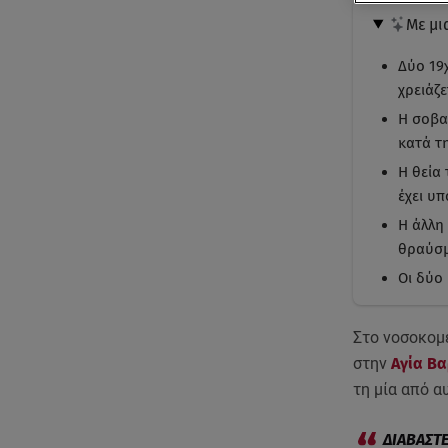
Με μι
Δύο 19
χρειάζ
Η σοβα
κατά τ
Η θεία
έχει υπ
Η άλλη 
θραύσμ
Οι δύο 
Στο νοσοκομ
στην
Αγία Β
τη μία από α