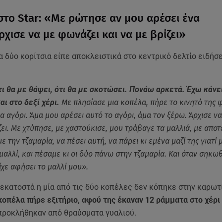
στο Star: «Με ρώτησε αν μου αρέσει ένα
χισε να με φωνάζει και να με βρίζει»
α δύο κορίτσια είπε αποκλειστικά στο κεντρικό δελτίο ειδήσ
τι θα με θάψει, ότι θα με σκοτώσει. Πονάω αρκετά. Έχω κάν
αι στο δεξί χέρι.
Με πλησίασε μια κοπέλα, πήρε το κινητό της φ
α αγόρι. Άμα μου αρέσει αυτό το αγόρι, άμα τον ξέρω. Άρχισε ν
ζει. Με χτύπησε, με χαστούκισε, μου τράβαγε τα μαλλιά, με απο
την τζαμαρία, να πέσει αυτή, να πάρει κι εμένα μαζί της γιατί 
μαλλί, και πέσαμε κι οι δύο πάνω στην τζαμαρία. Και όταν σηκω
ίχε αφήσει το μαλλί μου».
 εκατοστά η μία από τις δύο κοπέλες δεν κόπηκε στην καρωτ
οπέλα πήρε εξιτήριο, αφού της έκαναν 12 ράμματα στο χέρι 
προκλήθηκαν από θραύσματα γυαλιού.