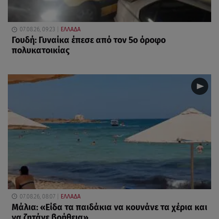
07.08.26, 09:23
ΕΛΛΑΔΑ
Γουδή: Γυναίκα έπεσε από τον 5ο όροφο
πολυκατοικίας
07.08.26, 08:07
ΕΛΛΑΔΑ
Μάλια: «Είδα τα παιδάκια να κουνάνε τα χέρια και
να ζητάνε βοήθεια»