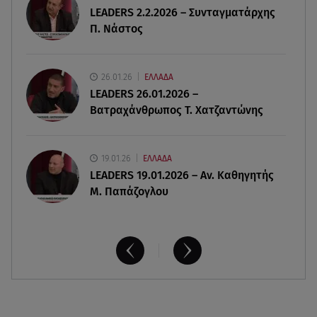
LEADERS 2.2.2026 – Συνταγματάρχης
Παρουσιάστρια κοιμήθηκε on air και έγινε viral-
Π. Νάστος
Δείτε το στιγμιότυπο
07.08.26 , 11:13
26.01.26
ΕΛΛΑΔΑ
Stars System: Γιορτάζει 20 χρόνια και γίνεται
LEADERS 26.01.2026 –
καθημερινό στο Star
Βατραχάνθρωπος Τ. Χατζαντώνης
19.01.26
ΕΛΛΑΔΑ
LEADERS 19.01.2026 – Αν. Καθηγητής
Μ. Παπάζογλου