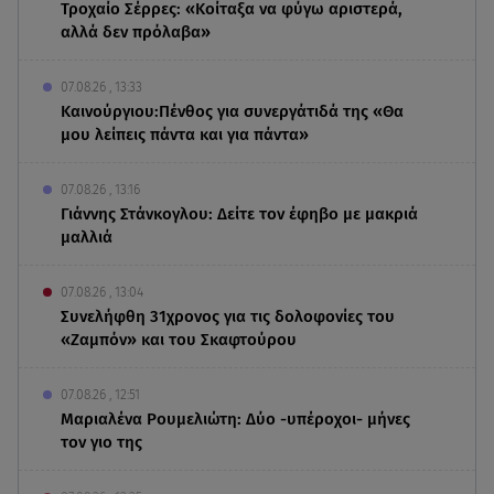
Τροχαίο Σέρρες: «Κοίταξα να φύγω αριστερά,
αλλά δεν πρόλαβα»
07.08.26 , 13:33
Καινούργιου:Πένθος για συνεργάτιδά της «Θα
μου λείπεις πάντα και για πάντα»
07.08.26 , 13:16
Γιάννης Στάνκογλου: Δείτε τον έφηβο με μακριά
μαλλιά
07.08.26 , 13:04
Συνελήφθη 31χρονος για τις δολοφονίες του
«Ζαμπόν» και του Σκαφτούρου
07.08.26 , 12:51
Μαριαλένα Ρουμελιώτη: Δύο -υπέροχοι- μήνες
τον γιο της