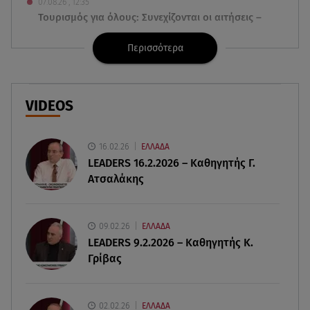
07.08.26 , 12:35
Τουρισμός για όλους: Συνεχίζονται οι αιτήσεις –
Ποιοι κάνουν σήμερα
Περισσότερα
07.08.26 , 12:07
Marfin: Προθεσμία για να απολογηθεί πήρε η
46χρονη
VIDEOS
07.08.26 , 12:00
4 (πολύ σημαντικά) πράγματα που
16.02.26
ΕΛΛΑΔΑ
αποκαλύπτουν οι διακοπές για τη σχέση σου
LEADERS 16.2.2026 – Καθηγητής Γ.
Ατσαλάκης
07.08.26 , 11:45
Λένα Σαμαρά: Ράγισαν καρδιές στο ετήσιο
μνημόσυνο
09.02.26
ΕΛΛΑΔΑ
LEADERS 9.2.2026 – Καθηγητής Κ.
Γρίβας
07.08.26 , 11:18
Leapmotor T03: Τώρα με 16.190 ευρώ
02.02.26
ΕΛΛΑΔΑ
07.08.26 , 11:17