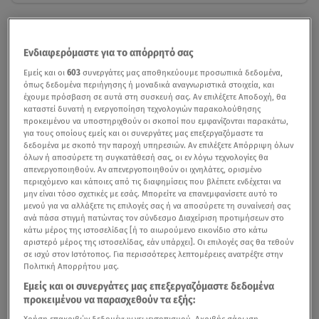
Ενδιαφερόμαστε για το απόρρητό σας
Εμείς και οι
603
συνεργάτες μας αποθηκεύουμε προσωπικά δεδομένα,
όπως δεδομένα περιήγησης ή μοναδικά αναγνωριστικά στοιχεία, και
έχουμε πρόσβαση σε αυτά στη συσκευή σας. Αν επιλέξετε Αποδοχή, θα
καταστεί δυνατή η ενεργοποίηση τεχνολογιών παρακολούθησης
προκειμένου να υποστηριχθούν οι σκοποί που εμφανίζονται παρακάτω,
για τους οποίους εμείς και οι συνεργάτες μας επεξεργαζόμαστε τα
δεδομένα με σκοπό την παροχή υπηρεσιών. Αν επιλέξετε Απόρριψη όλων
όλων ή αποσύρετε τη συγκατάθεσή σας, οι εν λόγω τεχνολογίες θα
απενεργοποιηθούν. Αν απενεργοποιηθούν οι ιχνηλάτες, ορισμένο
περιεχόμενο και κάποιες από τις διαφημίσεις που βλέπετε ενδέχεται να
μην είναι τόσο σχετικές με εσάς. Μπορείτε να επανεμφανίσετε αυτό το
μενού για να αλλάξετε τις επιλογές σας ή να αποσύρετε τη συναίνεσή σας
ανά πάσα στιγμή πατώντας τον σύνδεσμο Διαχείριση προτιμήσεων στο
κάτω μέρος της ιστοσελίδας [ή το αιωρούμενο εικονίδιο στο κάτω
αριστερό μέρος της ιστοσελίδας, εάν υπάρχει]. Οι επιλογές σας θα τεθούν
σε ισχύ στον Ιστότοπος. Για περισσότερες λεπτομέρειες ανατρέξτε στην
Πολιτική Απορρήτου μας.
Εμείς και οι συνεργάτες μας επεξεργαζόμαστε δεδομένα
προκειμένου να παρασχεθούν τα εξής:
Χρήση επακριβών δεδομένων γεωεντοπισμού. Ακριβής σάρωση