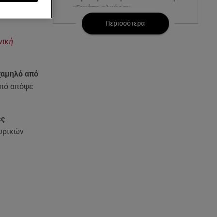
«Γεμάτη αλμύρα»
ει έντονα
Περισσότερα
06.08.26 , 22:10
νική
Κλήρωση Τζόκερ 6/8/2026: Οι
τυχεροί αριθμοί για τα
2.500.000 ευρώ
χαμηλό από
πό απόψε
06.08.26 , 22:02
Σύγκρουση τραμ στη Γερμανία:
25 τραυματίες, 7 σε σοβαρή
κατάσταση
ες
υρικών
06.08.26 , 21:59
Νέες τουρκικές προκλήσεις στο
Αιγαίο - Αερομαχία με ελληνικά
F-16
06.08.26 , 21:31
Τροχαίο για τον Mike - Η