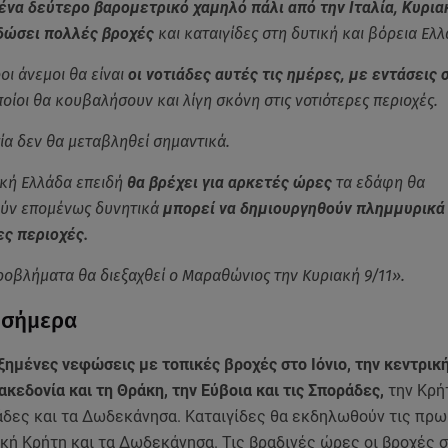
ένα δεύτερο βαρομετρικό χαμηλό πάλι από την Ιταλία, Κυρια
δώσει πολλές βροχές
και καταιγίδες στη δυτική και βόρεια Ελλ
ι άνεμοι θα είναι
οι νοτιάδες αυτές τις ημέρες, με εντάσεις 
ποίοι θα κουβαλήσουν και λίγη σκόνη στις νοτιότερες περιοχές.
α δεν θα μεταβληθεί σημαντικά.
ική Ελλάδα επειδή
θα βρέχει για αρκετές ώρες
τα εδάφη θα
ύν επομένως δυνητικά
μπορεί να δημιουργηθούν πλημμυρικά
ες περιοχές.
προβλήματα θα διεξαχθεί ο Μαραθώνιος την Κυριακή 9/11».
 σήμερα
ξημένες νεφώσεις με τοπικές βροχές στο Ιόνιο, την κεντρική
κεδονία και τη Θράκη, την Εύβοια και τις Σποράδες,
την Κρήτ
άδες και τα Δωδεκάνησα. Καταιγίδες θα εκδηλωθούν τις πρ
κή Κρήτη και τα Δωδεκάνησα. Τις βραδινές ώρες οι βροχές σ