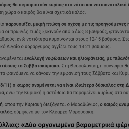
πόρες θα περιοριστούν κυρίως στο νότιο και νοτιοανατολικό 
η χώρα ο καιρός θα είναι σχετικά καλός.
σία
παρουσιάζει μικρή πτώση σε σχέση με τις προηγούμενες 
α οι πρωινές τιμές ξεκινούν από 6 έως 8 βαθμούς, φτάνοντ
αθμούς, ενώ νοτιότερα κυμαίνονται στους 12-15 βαθμούς. Στ
κό Αιγαίο ο υδράργυρος αγγίζει τους 18-21 βαθμούς.
αναμένεται
εναλλαγή νεφώσεων και ηλιοφάνειας, με πιθανότ
πτώσεις το Σαββατοκύριακο.
Στη Θεσσαλονίκη, η συννεφιά θ
 τα φαινόμενα να κάνουν την εμφάνισή τους Σάββατο και Κυρι
8/11) ο καιρός αναμένεται να είναι ιδιαίτερα δύσκολος στη Δ
δα
, ενώ την Κυριακή η αστάθεια θα παραμείνει κυρίως στα δυ
κή
, όπου την Κυριακή διεξάγεται ο Μαραθώνιος,
ο καιρός ανα
 καλός
, σύμφωνα με τον Κλέαρχο Μαρουσάκη.
λλιας: «Δύο οργανωμένα βαρομετρικά φέρ