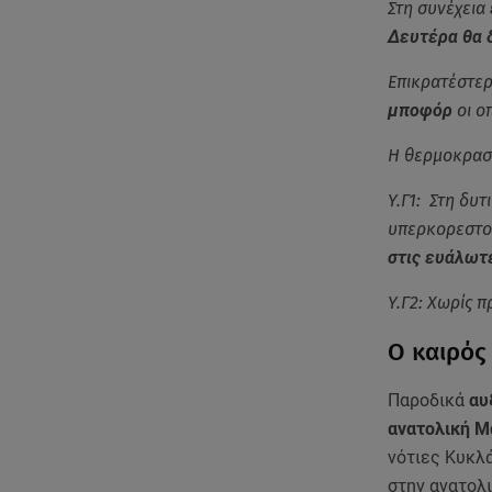
Στη συνέχεια
Δευτέρα θα 
Επικρατέστερο
μποφόρ
οι ο
Η θερμοκρασί
Υ.Γ1: Στη δυτ
υπερκορεστο
στις ευάλωτ
Υ.Γ2: Χωρίς 
Ο καιρός
Παροδικά
αυ
ανατολική Μα
νότιες Κυκλ
στην ανατολι