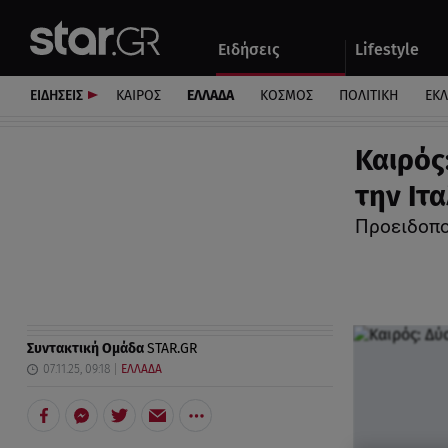
Αθλητικά
Quiz
Ειδήσεις
Lifestyle
Αυτοκίνητο
ΕΙΔΗΣΕΙΣ
ΚΑΙΡΟΣ
ΕΛΛΑΔΑ
ΚΟΣΜΟΣ
ΠΟΛΙΤΙΚΗ
ΕΚ
Καιρός
την Ιτα
Προειδοπο
Συντακτική Ομάδα
STAR.GR
07.11.25, 09:18
ΕΛΛΑΔΑ