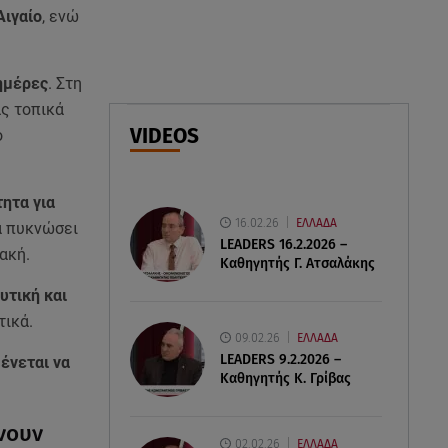
ελικόπτερα στη φωτιά και ο
Αιγαίο
, ενώ
ρόλος του «συνδέσμου»
ημέρες
. Στη
06.08.26 , 20:16
Αθηνά Οικονομάκου από την
ας τοπικά
Μπόρα Μπόρα: «Έσκασε όλη η
VIDEOS
ο
κούραση του χειμώνα»
06.08.26 , 20:04
ητα για
Σαμοθράκη: Συγκλονιστική
16.02.26
ΕΛΛΑΔΑ
α πυκνώσει
διάσωση 15χρονης από
LEADERS 16.2.2026 –
ακή.
δύσβατο φαράγγι
Καθηγητής Γ. Ατσαλάκης
υτική και
τικά.
09.02.26
ΕΛΛΑΔΑ
LEADERS 9.2.2026 –
μένεται να
Καθηγητής Κ. Γρίβας
νουν
02.02.26
ΕΛΛΑΔΑ