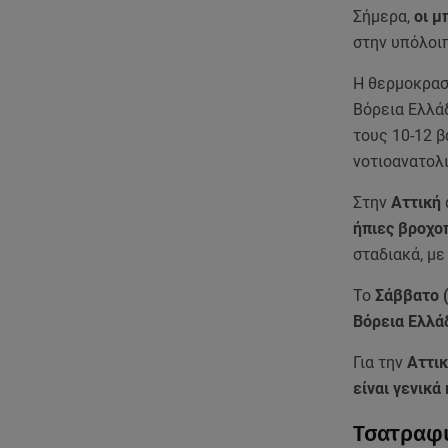
Σήμερα,
οι μ
στην υπόλοιπ
Η θερμοκρα
Βόρεια Ελλάδ
τους 10-12 β
νοτιοανατολι
Στην
Αττική
ήπιες βροχο
σταδιακά, με
Το
Σάββατο (
Βόρεια Ελλά
Για την
Αττι
είναι γενικά
Τσατραφύ