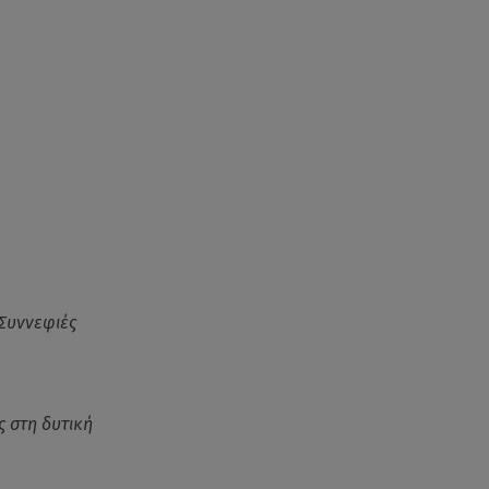
Συννεφιές
ς στη δυτική