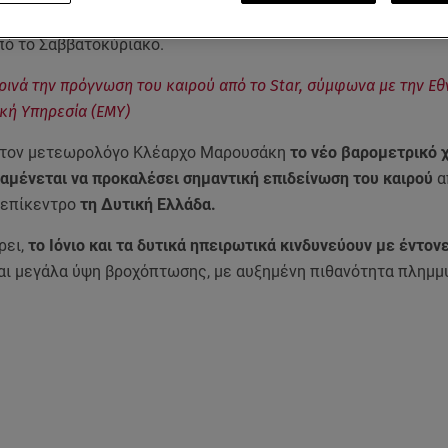
 χαμηλό που έρχεται από την
Ιταλία
, αναμένεται να προκαλέσ
πό το Σαββατοκύριακο.
ρινά την πρόγνωση του καιρού από το Star, σύμφωνα με την Εθ
κή Υπηρεσία (ΕΜΥ)
 τον μετεωρολόγο Κλέαρχο Μαρουσάκη
το νέο βαρομετρικό 
αναμένεται να προκαλέσει σημαντική επιδείνωση του καιρού
α
ε επίκεντρο
τη Δυτική Ελλάδα.
ρει,
το Ιόνιο και τα δυτικά ηπειρωτικά κινδυνεύουν με έντον
αι μεγάλα ύψη βροχόπτωσης, με αυξημένη πιθανότητα πλημμ
.