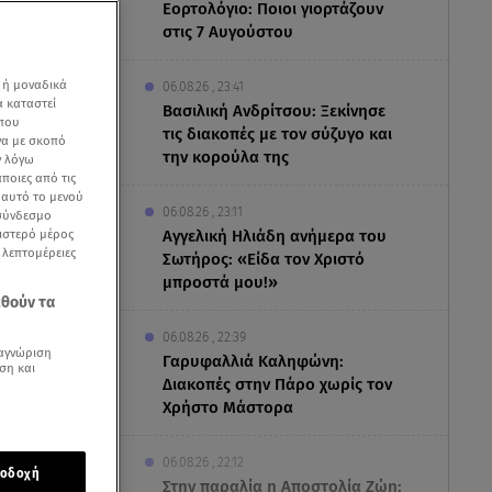
Εορτολόγιο: Ποιοι γιορτάζουν
στις 7 Αυγούστου
 ή μοναδικά
06.08.26 , 23:41
α καταστεί
Βασιλική Ανδρίτσου: Ξεκίνησε
 που
τις διακοπές με τον σύζυγο και
να με σκοπό
την κορούλα της
ν λόγω
ποιες από τις
ε αυτό το μενού
06.08.26 , 23:11
 σύνδεσμο
ριστερό μέρος
Αγγελική Ηλιάδη ανήμερα του
ς λεπτομέρειες
Σωτήρος: «Είδα τον Χριστό
μπροστά μου!»
εθούν τα
06.08.26 , 22:39
αγνώριση
Γαρυφαλλιά Καληφώνη:
ση και
Διακοπές στην Πάρο χωρίς τον
Χρήστο Μάστορα
06.08.26 , 22:12
οδοχή
 νέο
Στην παραλία η Αποστολία Ζώη: