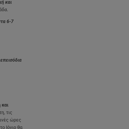
κή και
άδα.
στα 6-7
 επεισόδια
 και
η, τις
ωινές ώρες
το Ιόνιο θα