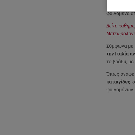
βαρομετρικό
φαινόμενα α
Δείτε καθημε
Μετεωρολογι
Σύμφωνα με
την Ιταλία 
το βράδυ, μ
Όπως αναφέ
καταιγίδες
κ
φαινομένων