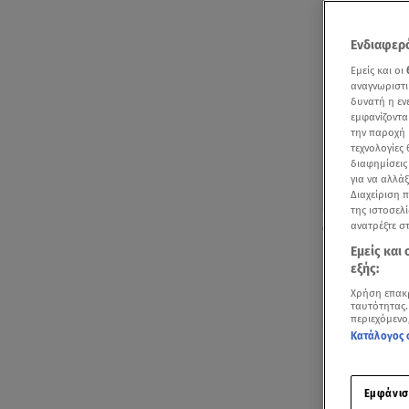
Ενδιαφερό
Εμείς και οι
αναγνωριστι
δυνατή η ε
εμφανίζοντα
την παροχή 
τεχνολογίες
διαφημίσεις
για να αλλά
Διαχείριση 
της ιστοσελί
H πρόγνωση το
ανατρέξτε σ
Εμείς και
εξής:
Χρήση επακ
ταυτότητας.
περιεχόμενο
Κατάλογος 
Ακούστ
Εμφάνισ
Πρόσκαιρη θα