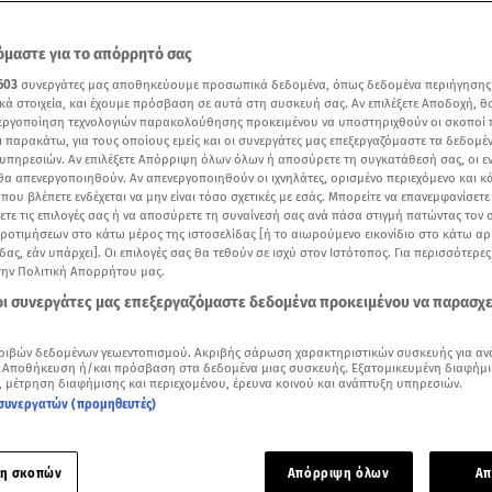
μαστε για το απόρρητό σας
603
συνεργάτες μας αποθηκεύουμε προσωπικά δεδομένα, όπως δεδομένα περιήγησης
κά στοιχεία, και έχουμε πρόσβαση σε αυτά στη συσκευή σας. Αν επιλέξετε Αποδοχή, θ
νεργοποίηση τεχνολογιών παρακολούθησης προκειμένου να υποστηριχθούν οι σκοποί
ι παρακάτω, για τους οποίους εμείς και οι συνεργάτες μας επεξεργαζόμαστε τα δεδομέ
υπηρεσιών. Αν επιλέξετε Απόρριψη όλων όλων ή αποσύρετε τη συγκατάθεσή σας, οι ε
 θα απενεργοποιηθούν. Αν απενεργοποιηθούν οι ιχνηλάτες, ορισμένο περιεχόμενο και κά
 που βλέπετε ενδέχεται να μην είναι τόσο σχετικές με εσάς. Μπορείτε να επανεμφανίσετ
ξετε τις επιλογές σας ή να αποσύρετε τη συναίνεσή σας ανά πάσα στιγμή πατώντας τον
προτιμήσεων στο κάτω μέρος της ιστοσελίδας [ή το αιωρούμενο εικονίδιο στο κάτω α
δας, εάν υπάρχει]. Οι επιλογές σας θα τεθούν σε ισχύ στον Ιστότοπος. Για περισσότερε
υ καιρού για σήμερα Παρασκευή 7/11
την Πολιτική Απορρήτου μας.
 οι συνεργάτες μας επεξεργαζόμαστε δεδομένα προκειμένου να παρασχ
Δείτε περισσότερα άρθρα μας στα αποτελέσματα αναζήτησης
ριβών δεδομένων γεωεντοπισμού. Ακριβής σάρωση χαρακτηριστικών συσκευής για αν
Add star.gr on Google
 Αποθήκευση ή/και πρόσβαση στα δεδομένα μιας συσκευής. Εξατομικευμένη διαφήμι
, μέτρηση διαφήμισης και περιεχομένου, έρευνα κοινού και ανάπτυξη υπηρεσιών.
συνεργατών (προμηθευτές)
ε το άρθρο
5:43
λεπτά
η σκοπών
Απόρριψη όλων
Απ
 είναι η βελτίωση του
καιρού
σήμερα Παρασκευή, καθώς ένα