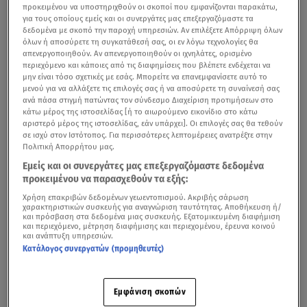
προκειμένου να υποστηριχθούν οι σκοποί που εμφανίζονται παρακάτω,
για τους οποίους εμείς και οι συνεργάτες μας επεξεργαζόμαστε τα
δεδομένα με σκοπό την παροχή υπηρεσιών. Αν επιλέξετε Απόρριψη όλων
όλων ή αποσύρετε τη συγκατάθεσή σας, οι εν λόγω τεχνολογίες θα
απενεργοποιηθούν. Αν απενεργοποιηθούν οι ιχνηλάτες, ορισμένο
περιεχόμενο και κάποιες από τις διαφημίσεις που βλέπετε ενδέχεται να
μην είναι τόσο σχετικές με εσάς. Μπορείτε να επανεμφανίσετε αυτό το
μενού για να αλλάξετε τις επιλογές σας ή να αποσύρετε τη συναίνεσή σας
ανά πάσα στιγμή πατώντας τον σύνδεσμο Διαχείριση προτιμήσεων στο
κάτω μέρος της ιστοσελίδας [ή το αιωρούμενο εικονίδιο στο κάτω
αριστερό μέρος της ιστοσελίδας, εάν υπάρχει]. Οι επιλογές σας θα τεθούν
σε ισχύ στον Ιστότοπος. Για περισσότερες λεπτομέρειες ανατρέξτε στην
Πολιτική Απορρήτου μας.
Εμείς και οι συνεργάτες μας επεξεργαζόμαστε δεδομένα
προκειμένου να παρασχεθούν τα εξής:
Χρήση επακριβών δεδομένων γεωεντοπισμού. Ακριβής σάρωση
χαρακτηριστικών συσκευής για αναγνώριση ταυτότητας. Αποθήκευση ή/
και πρόσβαση στα δεδομένα μιας συσκευής. Εξατομικευμένη διαφήμιση
και περιεχόμενο, μέτρηση διαφήμισης και περιεχομένου, έρευνα κοινού
και ανάπτυξη υπηρεσιών.
Κατάλογος συνεργατών (προμηθευτές)
Εμφάνιση σκοπών