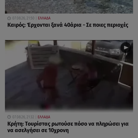
07.08.26, 21:50
ΕΛΛΑΔΑ
Καιρός: Έρχονται ξανά 40άρια - Σε ποιες περιοχές
07.08.26, 21:32
ΕΛΛΑΔΑ
Κρήτη: Τουρίστας ρωτούσε πόσο να πληρώσει για
να ασελγήσει σε 10χρονη