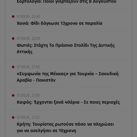
Εορτολόγιο: Ποιοι γιορτάζουν στις 8 Αυγούστου
07.08.26 , 22:40
Χανιά: Φίδι δάγκωσε 13χρονο σε παραλία
07.08.26 , 22:05
Φωτιές: Στάχτη Το Πράσινο Στολίδι Της Δυτικής
Αττικής
07.08.26 , 21:50
«Συμφωνία της Μέκκας» για Τουρκία – Σαουδική
Αραβία - Πακιστάν
07.08.26 , 21:50
Καιρός: Έρχονται ξανά 40άρια - Σε ποιες περιοχές
07.08.26 , 21:32
Κρήτη: Τουρίστας ρωτούσε πόσο να πληρώσει
για να ασελγήσει σε 10χρονη