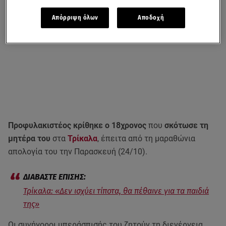
Απόρριψη όλων
Αποδοχή
Προφυλακιστέος κρίθηκε ο 18χρονος
που
σκότωσε τη
μητέρα του
στα
Τρίκαλα
, έπειτα από τη μαραθώνια
απολογία του την Παρασκευή (24/10).
Τρίκαλα: «Δεν ισχύει τίποτα, θα πέθαινε για τα παιδιά
της»
Οι συνήγοροι υπεράσπισής του ζητούν τη διενέργεια