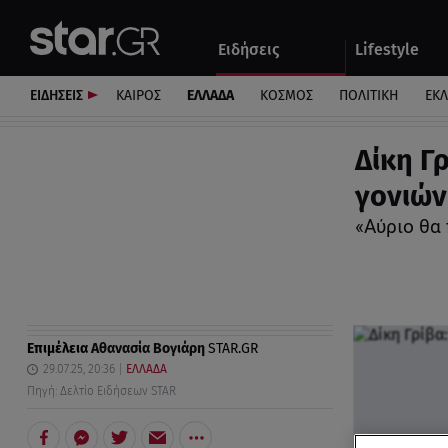
Αθλητικά
Quiz
Ειδήσεις
Lifestyle
Αυτοκίνητο
ΕΙΔΗΣΕΙΣ
ΚΑΙΡΟΣ
ΕΛΛΑΔΑ
ΚΟΣΜΟΣ
ΠΟΛΙΤΙΚΗ
ΕΚ
Δίκη Γ
γονιών
«Αύριο θα 
Επιμέλεια
Αθανασία Βογιάρη
STAR.GR
29.07.25, 20:36
ΕΛΛΑΔΑ
Πηγή: Δελτίο Ειδήσεων STAR