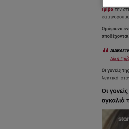
Δάκρυσαν κα
Γρίβα
την στ
κατηγορούμ
Ομόφωνα έν
αποδέχονται 
Δίκη Γρί
Οι γονείς τη
λεκτικά στο
Οι γονείς
αγκαλιά 