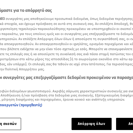
μαστε για το απόρρητό σας
603
συνεργάτες μας αποθηκεύουμε προσωπικά δεδομένα, όπως δεδομένα περιήγησης
κά στοιχεία, και έχουμε πρόσβαση σε αυτά στη συσκευή σας. Αν επιλέξετε Αποδοχή, θ
νεργοποίηση τεχνολογιών παρακολούθησης προκειμένου να υποστηριχθούν οι σκοποί
ι παρακάτω, για τους οποίους εμείς και οι συνεργάτες μας επεξεργαζόμαστε τα δεδομέ
υπηρεσιών. Αν επιλέξετε Απόρριψη όλων όλων ή αποσύρετε τη συγκατάθεσή σας, οι ε
 θα απενεργοποιηθούν. Αν απενεργοποιηθούν οι ιχνηλάτες, ορισμένο περιεχόμενο και κά
 που βλέπετε ενδέχεται να μην είναι τόσο σχετικές με εσάς. Μπορείτε να επανεμφανίσετ
ξετε τις επιλογές σας ή να αποσύρετε τη συναίνεσή σας ανά πάσα στιγμή πατώντας τον
προτιμήσεων στο κάτω μέρος της ιστοσελίδας [ή το αιωρούμενο εικονίδιο στο κάτω α
δας, εάν υπάρχει]. Οι επιλογές σας θα τεθούν σε ισχύ στον Ιστότοπος. Για περισσότερε
την Πολιτική Απορρήτου μας.
Τασούλας Παπανικολάου για την απόφαση στη δίκη Γρίβα / Κεντρικό Δελτίο Ειδήσε
 οι συνεργάτες μας επεξεργαζόμαστε δεδομένα προκειμένου να παρασχ
Δείτε περισσότερα άρθρα μας στα αποτελέσματα αναζήτησης
ριβών δεδομένων γεωεντοπισμού. Ακριβής σάρωση χαρακτηριστικών συσκευής για αν
 Αποθήκευση ή/και πρόσβαση στα δεδομένα μιας συσκευής. Εξατομικευμένη διαφήμι
, μέτρηση διαφήμισης και περιεχομένου, έρευνα κοινού και ανάπτυξη υπηρεσιών.
Add star.gr on Google
συνεργατών (προμηθευτές)
ε το άρθρο
2:02
λεπτά
η σκοπών
Απόρριψη όλων
Απ