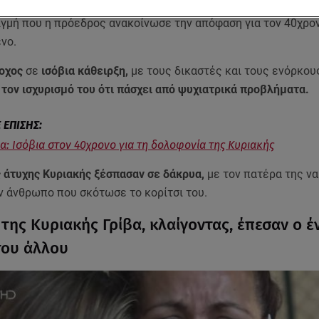
ι οι πιο δυνατοί σήμερα στο
δικαστήριο για τη
δολοφονία
τη
ιγμή που η πρόεδρος ανακοίνωσε την απόφαση για τον 40χρο
ενο.
οχος
σε
ισόβια κάθειρξη,
με τους δικαστές και τους ενόρκου
τον ισχυρισμό του ότι πάσχει από ψυχιατρικά προβλήματα.
βα: Ισόβια στον 40χρονο για τη δολοφονία της Κυριακής
ς άτυχης Κυριακής ξέσπασαν σε δάκρυα,
με τον πατέρα της να
ν άνθρωπο που σκότωσε το κορίτσι του.
 της Κυριακής Γρίβα, κλαίγοντας, έπεσαν ο έ
του άλλου