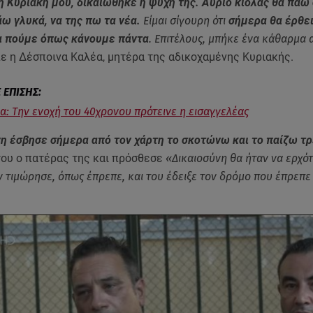
η Κυριακή μου, δικαιώθηκε η ψυχή της. Αύριο κιόλας θα πάω
άω γλυκά, να της πω τα νέα.
Είμαι σίγουρη ότι
σήμερα θα έρθει
τα πούμε όπως κάνουμε πάντα
. Επιτέλους, μπήκε ένα κάθαρμα 
ίπε η Δέσποινα Καλέα, μητέρα της αδικοχαμένης Κυριακής.
βα: Την ενοχή του 40χρονου πρότεινε η εισαγγελέας
νη έσβησε σήμερα από τον χάρτη το σκοτώνω και το παίζω τ
του ο πατέρας της και πρόσθεσε
«Δικαιοσύνη θα ήταν να ερχότ
ν τιμώρησε, όπως έπρεπε, και του έδειξε τον δρόμο που έπρεπε