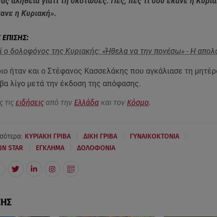
μας αλήθεια γιατί τη σκότωσες. Πες, πες τι σου έκανε η Κυρι
κανε η Κυριακή».
 ο δολοφόνος της Κυριακής: «Ήθελα να την πονέσω» - Η απολ
ριο ήταν και ο Στέφανος Κασσελάκης που αγκάλιασε τη μητέρ
βα λίγο μετά την έκδοση της απόφασης.
ς τις
ειδήσεις
από την
Ελλάδα
και τον
Κόσμο
.
|
|
|
σότερα:
ΚΥΡΙΑΚΗ ΓΡΙΒΑ
ΔΙΚΗ ΓΡΙΒΑ
ΓΥΝΑΙΚΟΚΤΟΝΙΑ
|
|
ΩΝ STAR
ΕΓΚΛΗΜΑ
ΔΟΛΟΦΟΝΙΑ
ΣΗΣ