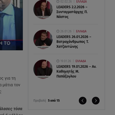
02.02.26
ΕΛΛΑΔΑ
LEADERS 2.2.2026 –
Συνταγματάρχης Π.
Νάστος
26.01.26
ΕΛΛΑΔΑ
LEADERS 26.01.2026 –
Βατραχάνθρωπος Τ.
Χατζαντώνης
19.01.26
ΕΛΛΑΔΑ
LEADERS 19.01.2026 – Αν.
Καθηγητής Μ.
Παπάζογλου
ς για τη
α μάτια τον
ς
Προβολή
5 από 15
Χάλασες τόσα