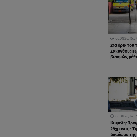
06.08.26, 15:57
Στα όριά του
Ζακύνθου: Πε
βιασμών, μέθ
06.08.26, 14:0
Κυψέλη: Προ
26χρονος - Τ
δικαίωμα της