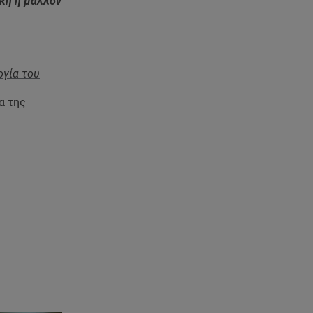
ακή ή μάλλον
ογία του
α της