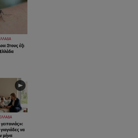
ΕΛΛΑΔΑ
ου: Στους έξι
 Ελλάδα
ΕΛΛΑΔΑ
γειτονιάς»:
γιαγιάδες να
ν μήνα