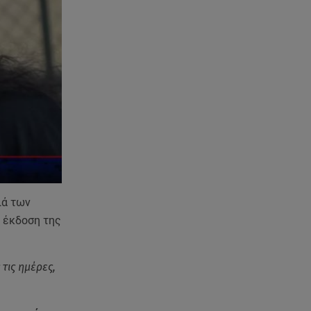
το Instagram με το μαύρο της
μπικίνι
06.08.26 , 15:02
Συγκινεί ο Κώστας Σαμαράς: Η
οικογενειακή φωτογραφία με
την αδελφή του
06.08.26 , 14:41
Κηδεία Λάκη Χαλκιά:
Συντετριμμένη η σύζυγός του
στο τελευταίο «αντίο»
ιά των
06.08.26 , 14:34
ν έκδοση της
«Πάμε για νέα θεραπεία»: Η νέα
φωτογραφία του Παράσχου από
το νοσοκομείο
τις ημέρες,
06.08.26 , 14:29
Γενέθλια για τον Λάκη Γαβαλά: