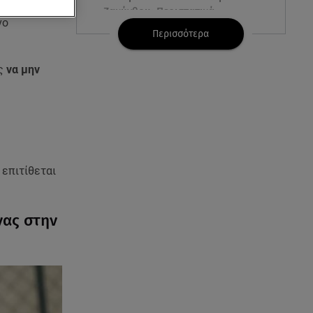
ς
Κυριακής
Ζακύνθου: Περιστατικά
νο
βιασμών, μέθης & τροχαία
Περισσότερα
06.08.26 , 15:37
ς
να μην
Γουλιώτη: «Γέμισε» χρώμα το
Instagram της από το
WorldPride στο Άμστερνταμ
06.08.26 , 15:35
Suzuki: Δείτε πόσα αυτοκίνητα
πούλησε
 επιτίθεται
06.08.26 , 15:22
νας στην
Αρίνα Σαμπαλένκα: Ξανά στη
Μύκονο για βουτιές μαζί με τον
Γιώργο Φραγκούλη
06.08.26 , 15:05
Κατερίνα Γερονικολού: «Έριξε»