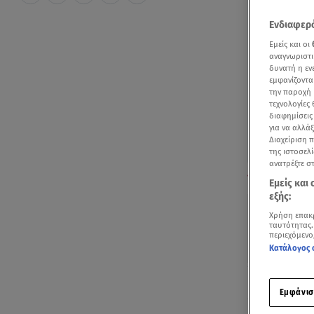
Ενδιαφερό
Εμείς και οι
αναγνωριστι
δυνατή η ε
εμφανίζοντα
την παροχή 
τεχνολογίες
διαφημίσεις
για να αλλά
Διαχείριση 
της ιστοσελί
ανατρέξτε σ
Ρεπορτάζ της 
Εμείς και
(29/7/2025)
εξής:
Χρήση επακ
ταυτότητας.
περιεχόμενο
Κατάλογος 
Ακούστ
Εμφάνισ