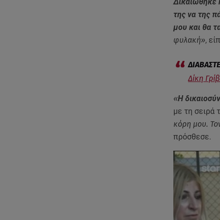
Δικαιώθηκε 
της να της π
μου και θα 
φυλακή»
, ε
Δίκη Γρί
«
Η δικαιοσύ
με τη σειρά 
κόρη μου. Το
πρόσθεσε.