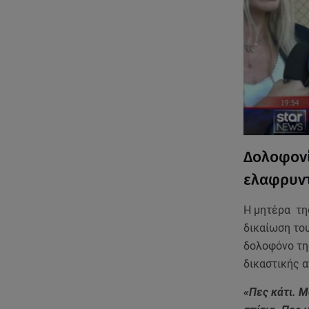
Δολοφονί
ελαφρυντ
Η μητέρα της
δικαίωση του
δολοφόνο τη
δικαστικής 
«Πες κάτι. Μ