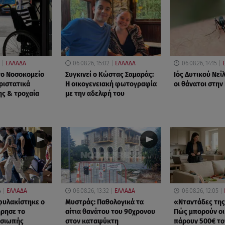
ΕΛΛΑΔΑ
06.08.26, 15:02
ΕΛΛΑΔΑ
06.08.26, 14:15
 το Νοσοκομείο
Συγκινεί ο Κώστας Σαμαράς:
Ιός Δυτικού Νείλ
ριστατικά
Η οικογενειακή φωτογραφία
οι θάνατοι στην
ης & τροχαία
με την αδελφή του
4
ΕΛΛΑΔΑ
06.08.26, 13:32
ΕΛΛΑΔΑ
06.08.26, 12:05
φυλακίστηκε ο
Μυστράς: Παθολογικά τα
«Νταντάδες της 
ήρησε το
αίτια θανάτου του 90χρονου
Πώς μπορούν οι 
 σιωπής
στον καταψύκτη
πάρουν 500€ το