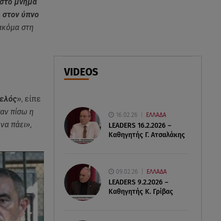
 στο μνήμα
Οι φωτογραφίες που
 στον ύπνο
δημοσίευσε
ακόμα στη
06.08.26 , 14:15
Ιός Δυτικού Νείλου: Στους έξι οι
θάνατοι στην Ελλάδα
VIDEOS
06.08.26 , 14:04
Κυψέλη: Προφυλακίστηκε ο
ρελός
»
, είπε
26χρονος - Τήρησε το δικαίωμα
αν πίσω η
16.02.26
ΕΛΛΑΔΑ
της σιωπής
 να πάει»
,
LEADERS 16.2.2026 –
Καθηγητής Γ. Ατσαλάκης
09.02.26
ΕΛΛΑΔΑ
LEADERS 9.2.2026 –
Καθηγητής Κ. Γρίβας