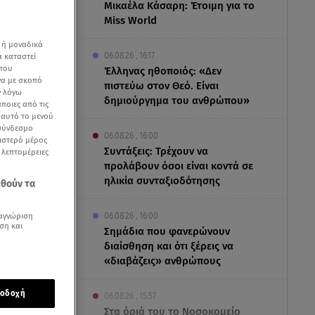
Μικαέλα Κάσαρη: Έτοιμη για το
Miss World
 ή μοναδικά
06.08.26 , 16:17
α καταστεί
 που
Έλληνας ηθοποιός: «Δεν
να με σκοπό
πιστεύω στον Θεό. Είναι
ν λόγω
δημιούργημα του ανθρώπου»
ποιες από τις
ε αυτό το μενού
 σύνδεσμο
06.08.26 , 16:00
ριστερό μέρος
Συντάξεις: Τρέχουν να
ς λεπτομέρειες
προλάβουν όσοι είναι κοντά σε
ων STAR
ηλικία συνταξιοδότησης
εθούν τα
06.08.26 , 16:00
αγνώριση
ση και
Σημάδια που φανερώνουν
διαίσθηση και ότι ξέρεις να
«διαβάζεις» ανθρώπους
οδοχή
06.08.26 , 15:57
Στα όριά του το Νοσοκομείο