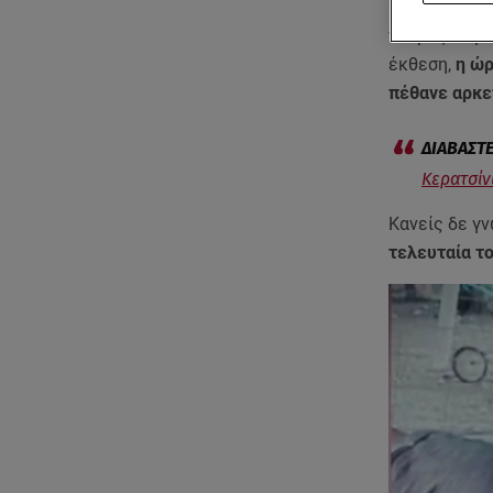
Ο άνδρας
εξ
νεκρός το μ
έκθεση,
η ώρ
πέθανε αρκε
Κερατσίν
Κανείς δε γν
τελευταία τ