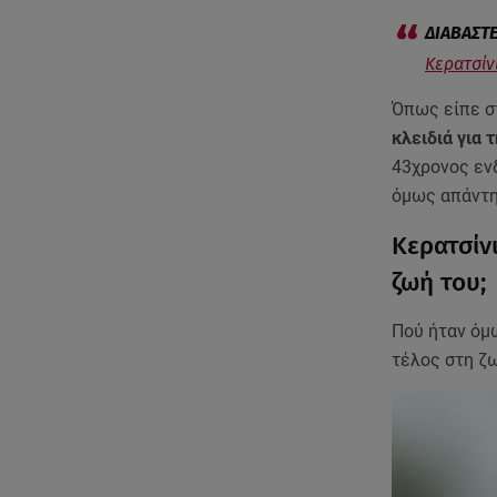
Κερατσίν
Όπως είπε σ
κλειδιά για 
43χρονος ε
όμως απάντη
Κερατσίν
ζωή του;
Πού ήταν όμω
τέλος στη ζω