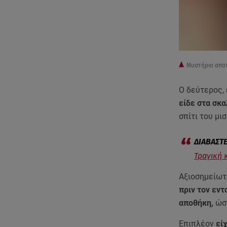
Μυστήριο αποτ
Ο δεύτερος,
είδε στα σκα
σπίτι του μ
Τραγική 
Αξιοσημείωτο
πριν τον εντ
αποθήκη,
ώστ
Επιπλέον
είχ