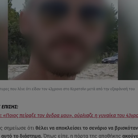
υρες που λένε ότι είδαν τον 43χρονο στο Κερατσίνι μετά από την εξαφάνισή του
ι: «Ποιος πείραξε τον άνδρα μου», ούρλιαζε η γυναίκα του 43χρ
ας σημείωσε ότι
θέλει να αποκλείσει το σενάριο να βρισκόταν
 αυτό το διάστημα.
Όπως είπε, η πόρτα της αποθήκης
ακούγε