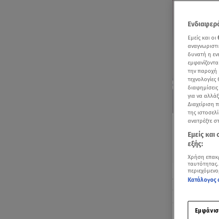
Ενδιαφερό
Εμείς και οι
αναγνωριστι
δυνατή η ε
εμφανίζοντα
την παροχή 
τεχνολογίες
διαφημίσεις
για να αλλά
Διαχείριση 
της ιστοσελί
ανατρέξτε σ
Εμείς και
εξής:
Χρήση επακ
ταυτότητας.
περιεχόμενο
Διαστάσεις θ
Κατάλογος 
απαγχονισμέ
δημοσιότητα
Εμφάνισ