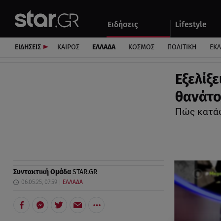
Αθλητικά
Quiz
Ειδήσεις
Lifestyle
Αυτοκίνητο
ΕΙΔΗΣΕΙΣ
ΚΑΙΡΟΣ
ΕΛΛΑΔΑ
ΚΟΣΜΟΣ
ΠΟΛΙΤΙΚΗ
ΕΚ
Εξελίξ
θανάτο
Πώς κατάφ
Συντακτική Ομάδα
STAR.GR
06.05.25, 07:59
ΕΛΛΑΔΑ