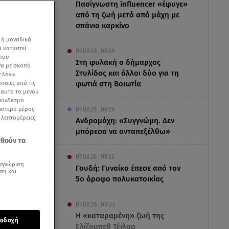
Πασίγνωστη influencer «έφυγε»
από τη ζωή μετά από μάχη με
σπάνιο καρκίνο
 ή μοναδικά
α καταστεί
07.08.26 , 09:38
 που
Στη φυλακή ο δήμαρχος
να με σκοπό
Στυλίδας και άλλοι δύο για τη
ν λόγω
ποιες από τις
φωτιά στη Βοιωτία
ε αυτό το μενού
 σύνδεσμο
ριστερό μέρος
07.08.26 , 09:29
ς λεπτομέρειες
Ανδρομάχη: «Συγγνώμη. Δεν
μπόρεσα να ανταπεξέλθω»
εθούν τα
07.08.26 , 09:23
αγνώριση
Γουδή: Γυναίκα έπεσε από τον
ση και
5ο όροφο πολυκατοικίας
βρέθηκε
φως της
07.08.26 , 09:03
Η «καταραμένη»​​​​​​​ ζωή της
οδοχή
Ελίζαμπεθ Τέιλορ