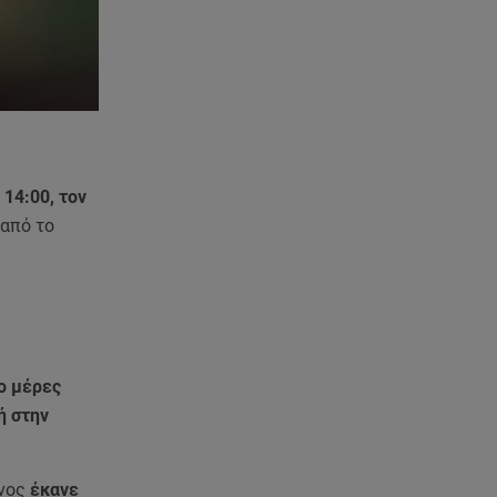
 14:00, τον
 από το
ο μέρες
ή στην
ονος
έκανε