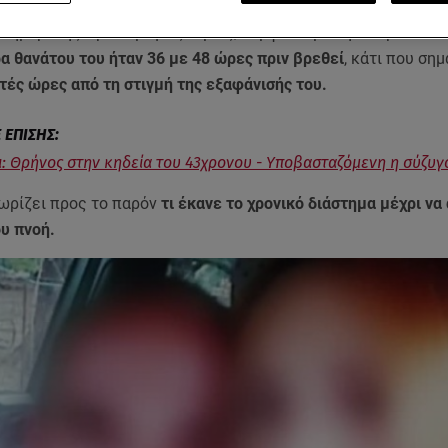
αφανίστηκε το μεσημέρι της Δευτέρας 28 Απριλίου
κι εντοπ
εσημέρι της Πρωτομαγιάς. Όμως, σύμφωνα με την ιατροδικασ
α θανάτου του ήταν 36 με 48 ώρες πριν βρεθεί
, κάτι που σημ
τές ώρες από τη στιγμή της εξαφάνισής του.
ι: Θρήνος στην κηδεία του 43χρονου - Υποβασταζόμενη η σύζυγ
ωρίζει προς το παρόν
τι έκανε το χρονικό διάστημα μέχρι να
ου πνοή.