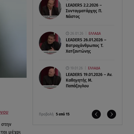
LEADERS 2.2.2026 –
Συνταγματάρχης Π.
Νάστος
26.01.26
ΕΛΛΑΔΑ
LEADERS 26.01.2026 –
Βατραχάνθρωπος Τ.
Χατζαντώνης
19.01.26
ΕΛΛΑΔΑ
LEADERS 19.01.2026 – Αν.
Καθηγητής Μ.
Παπάζογλου
ονου
Προβολή
5 από 15
 στην
ται μέχρι