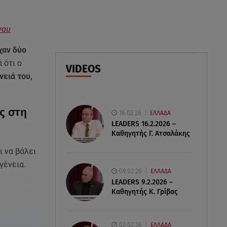
06.08.26 , 22:12
νου
Στην παραλία η Αποστολία Ζώη:
«Γεμάτη αλμύρα»
αν δύο
 ότι ο
VIDEOS
06.08.26 , 22:10
νειά του,
Κλήρωση Τζόκερ 6/8/2026: Οι
τυχεροί αριθμοί για τα
2.500.000 ευρώ
ς στη
16.02.26
ΕΛΛΑΔΑ
LEADERS 16.2.2026 –
Καθηγητής Γ. Ατσαλάκης
ι να βάλει
ογένεια.
09.02.26
ΕΛΛΑΔΑ
LEADERS 9.2.2026 –
Καθηγητής Κ. Γρίβας
02.02.26
ΕΛΛΑΔΑ