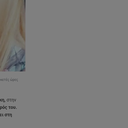
νεκρούς
07.08.26 , 03:00
Εορτολόγιο: Ποιοι γιορτάζουν
στις 7 Αυγούστου
06.08.26 , 23:41
Βασιλική Ανδρίτσου: Ξεκίνησε
τις διακοπές με τον σύζυγο και
την κορούλα της
06.08.26 , 23:11
ρκετές ώρες
Αγγελική Ηλιάδη ανήμερα του
Σωτήρος: «Είδα τον Χριστό
μπροστά μου!»
κη,
στην
ρός του.
06.08.26 , 22:39
Γαρυφαλλιά Καληφώνη:
ει στη
Διακοπές στην Πάρο χωρίς τον
Χρήστο Μάστορα