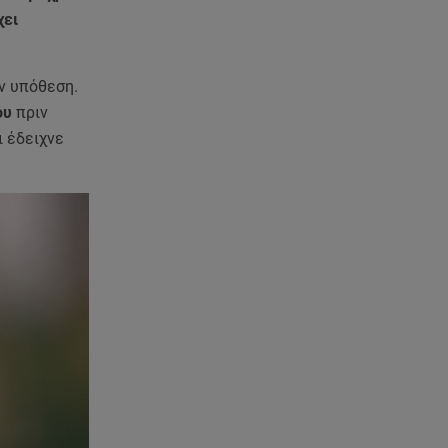
χει
ν υπόθεση.
ου
πριν
ι έδειχνε