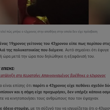
ελεί πώς μπήκε ο 43χρονος στην αποθήκη στην οποία δεν είχε πρόσβαση
ένας 19χρονος γείτονας του 43χρονου είπε πως περίπου στις
λιά της πολυκατοικίας που διέμενε
. Αυτό σημαίνει ότι έφυγε
ισή ώρα μετά την ώρα που δηλώθηκε η εξαφάνισή του.
κατάληξη στο Κερατσίνι: Απαγχονισμένος βρέθηκε ο 43χρονος
 είναι επίσης ότι
παρότι ο 43χρονος είχε πεθάνει σχεδόν δύ
οπίσουν και η σήψη είχε προχωρήσει, δεν υπήρξε κάποια οσμ
ε να κινητοποιήσει τους ανθρώπους που τον έψαχναν.
ε άδειο στομάχι,
με τη σύζυγό του να ισχυρίζεται ότι ο 43χρ