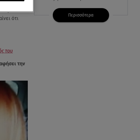
ίστηκε
τική
07.08.26 , 08:51
Περισσότερα
αίνει ότι
Marfin: Έφτασε στην Αθήνα η
46χρονη μετά την έκδοσή της
από τη Βρετανία
07.08.26 , 08:51
ός του
Χρηστίδου: Ο «photobomber»
ανάμεσα σε εκείνη και τη
 αφήσει την
Χριστίνα Κοντοβά
07.08.26 , 08:07
Μάλια: «Είδα τα παιδάκια να
κουνάνε τα χέρια και να ζητάνε
βοήθεια»
07.08.26 , 07:37
Ταϊλάνδη: Μαθητής άνοιξε πυρ
σε σχολείο - Αναφορές για