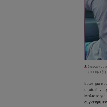
Σύμφωνα με το
μετά την εξαφ
Ερώτημα προ
οποία δεν ε
Μάλιστα για
συγκεκριμέν