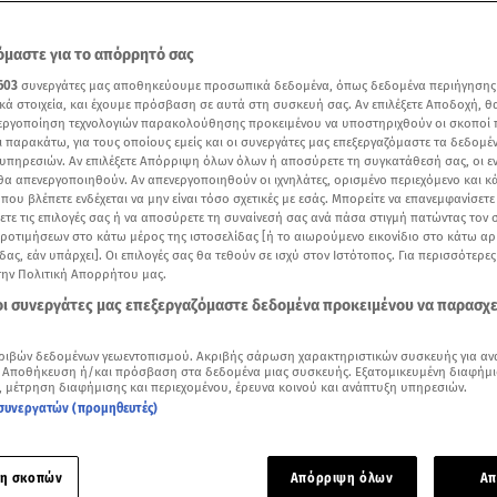
μαστε για το απόρρητό σας
603
συνεργάτες μας αποθηκεύουμε προσωπικά δεδομένα, όπως δεδομένα περιήγησης
κά στοιχεία, και έχουμε πρόσβαση σε αυτά στη συσκευή σας. Αν επιλέξετε Αποδοχή, θ
νεργοποίηση τεχνολογιών παρακολούθησης προκειμένου να υποστηριχθούν οι σκοποί
ι παρακάτω, για τους οποίους εμείς και οι συνεργάτες μας επεξεργαζόμαστε τα δεδομέ
υπηρεσιών. Αν επιλέξετε Απόρριψη όλων όλων ή αποσύρετε τη συγκατάθεσή σας, οι ε
 θα απενεργοποιηθούν. Αν απενεργοποιηθούν οι ιχνηλάτες, ορισμένο περιεχόμενο και κά
 που βλέπετε ενδέχεται να μην είναι τόσο σχετικές με εσάς. Μπορείτε να επανεμφανίσετ
ξετε τις επιλογές σας ή να αποσύρετε τη συναίνεσή σας ανά πάσα στιγμή πατώντας τον
προτιμήσεων στο κάτω μέρος της ιστοσελίδας [ή το αιωρούμενο εικονίδιο στο κάτω α
δας, εάν υπάρχει]. Οι επιλογές σας θα τεθούν σε ισχύ στον Ιστότοπος. Για περισσότερε
την Πολιτική Απορρήτου μας.
Δείτε περισσότερα άρθρα μας στα αποτελέσματα αναζήτησης
 οι συνεργάτες μας επεξεργαζόμαστε δεδομένα προκειμένου να παρασχ
Add star.gr on Google
ριβών δεδομένων γεωεντοπισμού. Ακριβής σάρωση χαρακτηριστικών συσκευής για αν
 Αποθήκευση ή/και πρόσβαση στα δεδομένα μιας συσκευής. Εξατομικευμένη διαφήμι
, μέτρηση διαφήμισης και περιεχομένου, έρευνα κοινού και ανάπτυξη υπηρεσιών.
ρίλερ παίρνει η
αυτοκτονία
του 43χρονου Σπύρου, ο οποίος 
συνεργατών (προμηθευτές)
νος στο
Κερατσίνι
, μετά από τα νέα στοιχεία που ήρθαν στο 
ς.
η σκοπών
Απόρριψη όλων
Απ