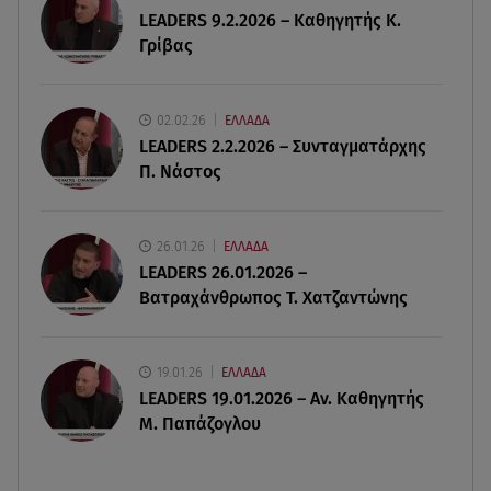
LEADERS 9.2.2026 – Καθηγητής Κ.
06.08.26 , 20:25
Γρίβας
Πώς επικοινωνούν τα ελικόπτερα στη φωτιά και
ο ρόλος του «συνδέσμου»
02.02.26
ΕΛΛΑΔΑ
06.08.26 , 20:16
LEADERS 2.2.2026 – Συνταγματάρχης
Αθηνά Οικονομάκου από την Μπόρα Μπόρα:
Π. Νάστος
«Έσκασε όλη η κούραση του χειμώνα»
06.08.26 , 20:04
26.01.26
ΕΛΛΑΔΑ
Σαμοθράκη: Συγκλονιστική διάσωση 15χρονης
LEADERS 26.01.2026 –
από δύσβατο φαράγγι
Βατραχάνθρωπος Τ. Χατζαντώνης
19.01.26
ΕΛΛΑΔΑ
LEADERS 19.01.2026 – Αν. Καθηγητής
Μ. Παπάζογλου