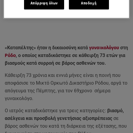
Απόρριψη όλων
Αποδοχή
«Καταπέλτης» ήταν η δικαιοσύνη κατά
γυναικολόγου
στη
Ρόδο
, o οποίος καταδικάστηκε σε κάθειρξη 73 ετών για
βιασμούς κατά συρροή σε βάρος ασθενών του.
Κάθειρξη 73 χρόνια και εννιά μήνες είναι η ποινή που
αποφάσισε το Μικτό Ορκωτό Δικαστήριο Ρόδου, αργά το
απόγευμα της Πέμπτης, για τον 69χρονο σήμερα
γυναικολόγο.
Ο ιατρός καταδικάστηκε για τρεις κατηγορίες:
βιασμό,
ασέλγεια και προσβολή γενετήσιας αξιοπρέπειας
σε
βάρος ασθενών του κατά τη διάρκεια της εξέτασης, που