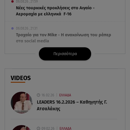
06.08.26 , 21:59
Νέες τουρκικές προκλήσεις στο Αιγαίο -
Αερομαχία με ελληνικά F-16
06.08.26 , 21:31
Τροχαίο για τον Mike - Η ανακοίνωση του ράπερ
στα social media
Περισσότερα
06.08.26 , 21:22
Ισραήλ - Κύπρος - Κρήτη: Το μεγαλύτερο
υποθαλάσσιο καλώδιο στον κόσμο
VIDEOS
06.08.26 , 21:07
Motor Oil: Δωρεά πυροσβεστικών οχημάτων και
εξοπλισμού στον Άγιο Βασίλειο
16.02.26
ΕΛΛΑΔΑ
LEADERS 16.2.2026 – Καθηγητής Γ.
Ατσαλάκης
06.08.26 , 20:49
Άκης Παυλόπουλος: Η τρυφερή εξομολόγηση
της συζύγου του, Ελένης Φωτοπούλου
09.02.26
ΕΛΛΑΔΑ