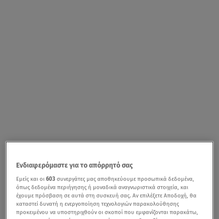
Ενδιαφερόμαστε για το απόρρητό σας
Εμείς και οι
603
συνεργάτες μας αποθηκεύουμε προσωπικά δεδομένα,
όπως δεδομένα περιήγησης ή μοναδικά αναγνωριστικά στοιχεία, και
έχουμε πρόσβαση σε αυτά στη συσκευή σας. Αν επιλέξετε Αποδοχή, θα
καταστεί δυνατή η ενεργοποίηση τεχνολογιών παρακολούθησης
προκειμένου να υποστηριχθούν οι σκοποί που εμφανίζονται παρακάτω,