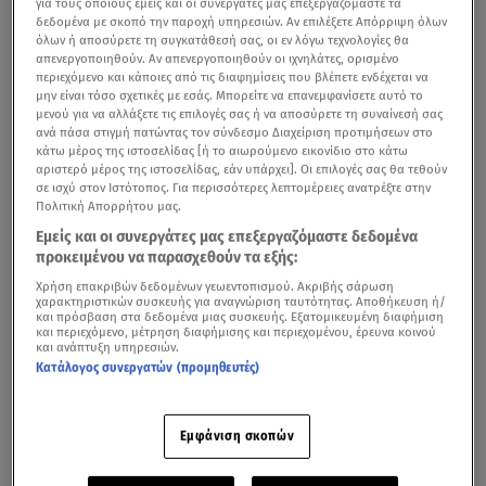
για τους οποίους εμείς και οι συνεργάτες μας επεξεργαζόμαστε τα
δεδομένα με σκοπό την παροχή υπηρεσιών. Αν επιλέξετε Απόρριψη όλων
όλων ή αποσύρετε τη συγκατάθεσή σας, οι εν λόγω τεχνολογίες θα
απενεργοποιηθούν. Αν απενεργοποιηθούν οι ιχνηλάτες, ορισμένο
περιεχόμενο και κάποιες από τις διαφημίσεις που βλέπετε ενδέχεται να
μην είναι τόσο σχετικές με εσάς. Μπορείτε να επανεμφανίσετε αυτό το
μενού για να αλλάξετε τις επιλογές σας ή να αποσύρετε τη συναίνεσή σας
ανά πάσα στιγμή πατώντας τον σύνδεσμο Διαχείριση προτιμήσεων στο
κάτω μέρος της ιστοσελίδας [ή το αιωρούμενο εικονίδιο στο κάτω
αριστερό μέρος της ιστοσελίδας, εάν υπάρχει]. Οι επιλογές σας θα τεθούν
σε ισχύ στον Ιστότοπος. Για περισσότερες λεπτομέρειες ανατρέξτε στην
Πολιτική Απορρήτου μας.
Εμείς και οι συνεργάτες μας επεξεργαζόμαστε δεδομένα
προκειμένου να παρασχεθούν τα εξής:
Χρήση επακριβών δεδομένων γεωεντοπισμού. Ακριβής σάρωση
χαρακτηριστικών συσκευής για αναγνώριση ταυτότητας. Αποθήκευση ή/
και πρόσβαση στα δεδομένα μιας συσκευής. Εξατομικευμένη διαφήμιση
και περιεχόμενο, μέτρηση διαφήμισης και περιεχομένου, έρευνα κοινού
και ανάπτυξη υπηρεσιών.
Κατάλογος συνεργατών (προμηθευτές)
Εμφάνιση σκοπών