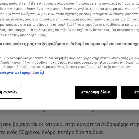
υπηρεσιών. Αν επιλέξετε Απόρριψη όλων όλων ή αποσύρετε τη συγκατάθεσή σας, οι ε
 θα απενεργοποιηθούν. Αν απενεργοποιηθούν οι ιχνηλάτες, ορισμένο περιεχόμενο και κά
 που βλέπετε ενδέχεται να μην είναι τόσο σχετικές με εσάς. Μπορείτε να επανεμφανίσετ
ξετε τις επιλογές σας ή να αποσύρετε τη συναίνεσή σας ανά πάσα στιγμή πατώντας τον
προτιμήσεων στο κάτω μέρος της ιστοσελίδας [ή το αιωρούμενο εικονίδιο στο κάτω α
δας, εάν υπάρχει]. Οι επιλογές σας θα τεθούν σε ισχύ στον Ιστότοπος. Για περισσότερε
την Πολιτική Απορρήτου μας.
 οι συνεργάτες μας επεξεργαζόμαστε δεδομένα προκειμένου να παρασχ
ριβών δεδομένων γεωεντοπισμού. Ακριβής σάρωση χαρακτηριστικών συσκευής για αν
 Αποθήκευση ή/και πρόσβαση στα δεδομένα μιας συσκευής. Εξατομικευμένη διαφήμι
, μέτρηση διαφήμισης και περιεχομένου, έρευνα κοινού και ανάπτυξη υπηρεσιών.
συνεργατών (προμηθευτές)
ότερα άρθρα μας στην αναζήτηση σας
.gr στις επιλογές σας
Δείτε περισσότερα άρθρα μας στα αποτελέσματα αναζήτησης
η σκοπών
Απόρριψη όλων
Απ
Add star.gr on Google
 σοκ βρίσκονται οι κάτοικοι στην κοινότητα Ανδρομάχης στ
ατο ενός 50χρονου άνδρα, πατέρα δύο παιδιών.