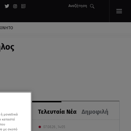
Αναζήτηση
ΚΙΝΗΤΟ
ηλος
Τελευταία Νέα
Δημοφιλή
 ή μοναδικά
α καταστεί
 που
07.08.26 , 14:05
να με σκοπό