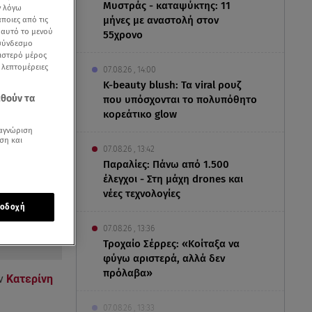
Μυστράς - καταψύκτης: 11
ν λόγω
μήνες με αναστολή στον
ποιες από τις
ε αυτό το μενού
55χρονο
 σύνδεσμο
ριστερό μέρος
ς λεπτομέρειες
07.08.26 , 14:00
K-beauty blush: Τα viral ρουζ
εθούν τα
που υπόσχονται το πολυπόθητο
κορεάτικο glow
αγνώριση
ση και
07.08.26 , 13:42
Παραλίες: Πάνω από 1.500
έλεγχοι - Στη μάχη drones και
νέες τεχνολογίες
οδοχή
07.08.26 , 13:36
Τροχαίο Σέρρες: «Κοίταξα να
φύγω αριστερά, αλλά δεν
πρόλαβα»
ην
Κατερίνη
07.08.26 , 13:33