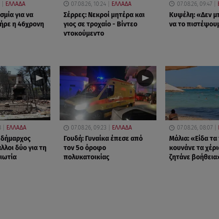
ΕΛΛΑΔΑ
07.08.26, 10:24
ΕΛΛΑΔΑ
07.08.26, 09:47
σμία για να
Σέρρες: Νεκροί μητέρα και
Κυψέλη: «Δεν 
ήρε η 46χρονη
γιος σε τροχαίο - Βίντεο
να το πιστέψου
ντοκούμεντο
8
ΕΛΛΑΔΑ
07.08.26, 09:23
ΕΛΛΑΔΑ
07.08.26, 08:07
 δήμαρχος
Γουδή: Γυναίκα έπεσε από
Μάλια: «Είδα τα
άλλοι δύο για τη
τον 5ο όροφο
κουνάνε τα χέρι
ιωτία
πολυκατοικίας
ζητάνε βοήθεια