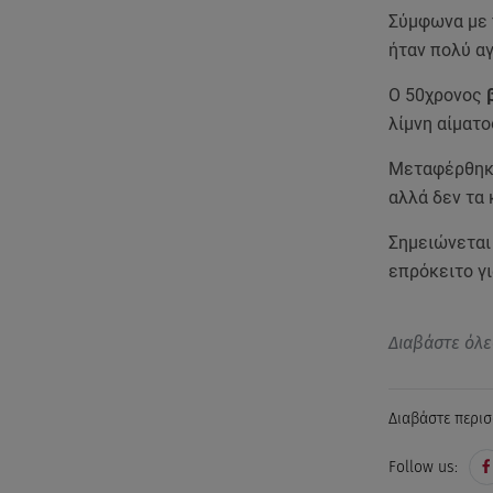
Σύμφωνα με 
ήταν πολύ α
Ο 50χρονος
β
λίμνη αίματο
Μεταφέρθηκε 
αλλά δεν τα 
Σημειώνεται 
επρόκειτο γι
Διαβάστε όλε
Διαβάστε περισ
Follow us: