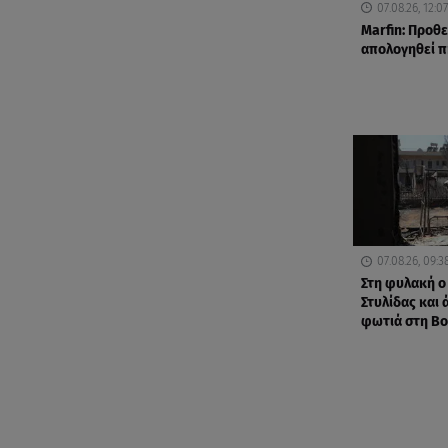
07.08.26, 12:07
Marfin: Προθε
απολογηθεί π
07.08.26, 09:3
Στη φυλακή ο
Στυλίδας και 
φωτιά στη Βο