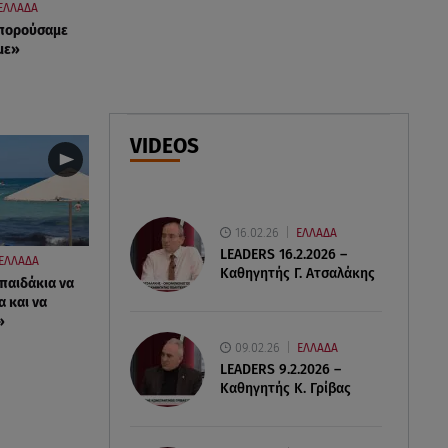
ΕΛΛΑΔΑ
07.08.26 , 11:17
μπορούσαμε
Παρουσιάστρια κοιμήθηκε on
με»
air και έγινε viral- Δείτε το
στιγμιότυπο
07.08.26 , 11:13
VIDEOS
Stars System: Γιορτάζει 20
χρόνια και γίνεται καθημερινό
στο Star
16.02.26
ΕΛΛΑΔΑ
LEADERS 16.2.2026 –
ΕΛΛΑΔΑ
Καθηγητής Γ. Ατσαλάκης
 παιδάκια να
α και να
»
09.02.26
ΕΛΛΑΔΑ
LEADERS 9.2.2026 –
Καθηγητής Κ. Γρίβας