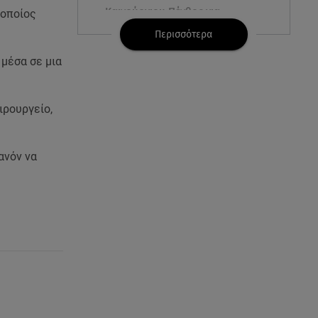
Καινούργιου:Πένθος για
οποίος
συνεργάτιδά της «Θα μου
Περισσότερα
λείπεις πάντα και για πάντα»
μέσα σε μια
07.08.26 , 13:16
Γιάννης Στάνκογλου: Δείτε τον
έφηβο με μακριά μαλλιά
ιρουργείο,
07.08.26 , 13:04
θανόν να
Συνελήφθη 31χρονος για τις
δολοφονίες του «Ζαμπόν» και
του Σκαφτούρου
07.08.26 , 12:51
Μαριαλένα Ρουμελιώτη: Δύο
-υπέροχοι- μήνες τον γιο της
07.08.26 , 12:35
Τουρισμός για όλους: