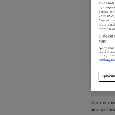
την παροχή 
τεχνολογίες
διαφημίσεις
για να αλλά
Διαχείριση 
της ιστοσελί
ανατρέξτε σ
Εμείς και
εξής:
Χρήση επακ
ταυτότητας.
περιεχόμενο
Κατάλογος 
Δείτε περισσ
Πρόσθηκη star
Εμφάνισ
Σε κατάσταση
από τον θάν