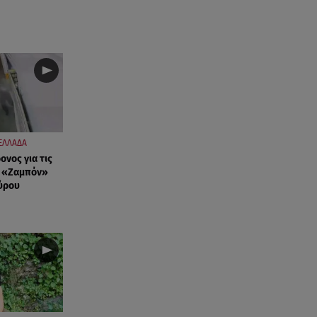
Συνεχίζονται οι αιτήσεις – Ποιοι
κάνουν σήμερα
07.08.26 , 12:07
Marfin: Προθεσμία για να
απολογηθεί πήρε η 46χρονη
07.08.26 , 12:00
4 (πολύ σημαντικά) πράγματα
ΕΛΛΑΔΑ
που αποκαλύπτουν οι διακοπές
νος για τις
για τη σχέση σου
υ «Ζαμπόν»
ύρου
07.08.26 , 11:45
Λένα Σαμαρά: Ράγισαν καρδιές
στο ετήσιο μνημόσυνο
07.08.26 , 11:18
Leapmotor T03: Τώρα με 16.190
ευρώ