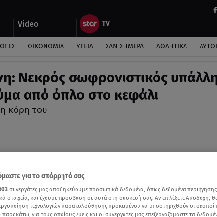
Video
ΛΟΓΕΣ
ΟΙΚΟΝΟΜΙΑ
ΥΓΕΙΑ
ΣΑΝ ΣΗΜΕΡΑ
ΑΘΛΗΤΙΚΑ
ΑΥΤΟ
νη: Νεκρός σωφρονιστικός υπάλλ
ύμα από όπλο στο κεφάλι
 η κόρη του
μαστε για το απόρρητό σας
603
συνεργάτες μας αποθηκεύουμε προσωπικά δεδομένα, όπως δεδομένα περιήγησης
κά στοιχεία, και έχουμε πρόσβαση σε αυτά στη συσκευή σας. Αν επιλέξετε Αποδοχή, θ
νεργοποίηση τεχνολογιών παρακολούθησης προκειμένου να υποστηριχθούν οι σκοποί
ι παρακάτω, για τους οποίους εμείς και οι συνεργάτες μας επεξεργαζόμαστε τα δεδομέ