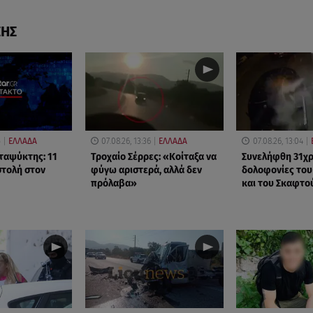
ΣΗΣ
5
ΕΛΛΑΔΑ
07.08.26, 13:36
ΕΛΛΑΔΑ
07.08.26, 13:04
ταψύκτης: 11
Τροχαίο Σέρρες: «Κοίταξα να
Συνελήφθη 31χρο
στολή στον
φύγω αριστερά, αλλά δεν
δολοφονίες το
πρόλαβα»
και του Σκαφτο