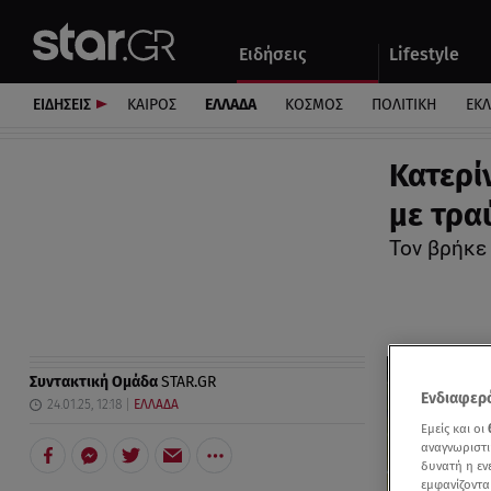
Αθλητικά
Quiz
Ειδήσεις
Lifestyle
Αυτοκίνητο
ΕΙΔΗΣΕΙΣ
ΚΑΙΡΟΣ
ΕΛΛΑΔΑ
ΚΟΣΜΟΣ
ΠΟΛΙΤΙΚΗ
ΕΚ
Κατερί
με τρα
Τον βρήκε
Συντακτική Ομάδα
STAR.GR
Ενδιαφερό
24.01.25, 12:18
ΕΛΛΑΔΑ
Εμείς και οι
αναγνωριστι
δυνατή η ε
εμφανίζοντα