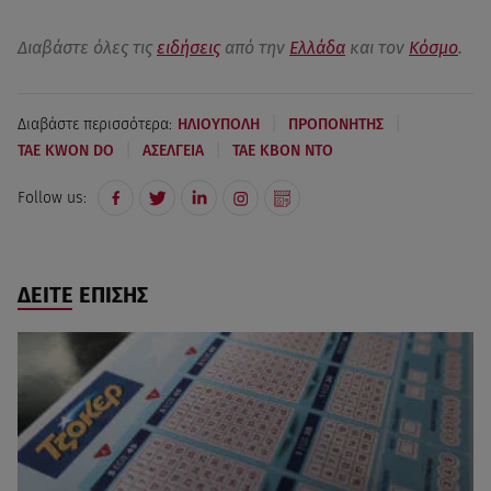
Διαβάστε όλες τις
ειδήσεις
από την
Ελλάδα
και τον
Κόσμο
.
|
|
Διαβάστε περισσότερα:
ΗΛΙΟΥΠΟΛΗ
ΠΡΟΠΟΝΗΤΗΣ
|
|
TAE KWON DO
ΑΣΕΛΓΕΙΑ
ΤΑΕ ΚΒΟΝ ΝΤΟ
Follow us:
ΔΕΙΤΕ ΕΠΙΣΗΣ