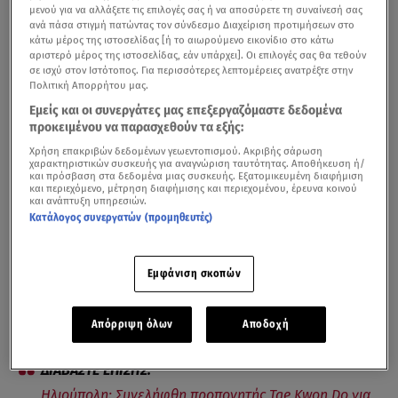
μενού για να αλλάξετε τις επιλογές σας ή να αποσύρετε τη συναίνεσή σας
ανά πάσα στιγμή πατώντας τον σύνδεσμο Διαχείριση προτιμήσεων στο
κάτω μέρος της ιστοσελίδας [ή το αιωρούμενο εικονίδιο στο κάτω
αριστερό μέρος της ιστοσελίδας, εάν υπάρχει]. Οι επιλογές σας θα τεθούν
σε ισχύ στον Ιστότοπος. Για περισσότερες λεπτομέρειες ανατρέξτε στην
Πολιτική Απορρήτου μας.
Εμείς και οι συνεργάτες μας επεξεργαζόμαστε δεδομένα
προκειμένου να παρασχεθούν τα εξής:
Χρήση επακριβών δεδομένων γεωεντοπισμού. Ακριβής σάρωση
χαρακτηριστικών συσκευής για αναγνώριση ταυτότητας. Αποθήκευση ή/
Τι είπε η αδελφή του προπονητή στην Ηλιούπολη / Βίντεο από την
και πρόσβαση στα δεδομένα μιας συσκευής. Εξατομικευμένη διαφήμιση
και περιεχόμενο, μέτρηση διαφήμισης και περιεχομένου, έρευνα κοινού
εκπομπή Αλήθειες με τη Ζήνα
και ανάπτυξη υπηρεσιών.
Κατάλογος συνεργατών (προμηθευτές)
Ποινική δίωξη ασκήθηκε στον προπονητή από την
Ηλιούπολη
που κατηγορείται για τον
βιασμό
πέντε
Εμφάνιση σκοπών
ανήλικων μαθητριών του. Την ίδια ώρα, αποκαλυπτικά
είναι όσα λέει η αδελφή του για την προσωπική του ζωή
και την οικογένειά του.
Απόρριψη όλων
Αποδοχή
Ηλιούπολη: Συνελήφθη προπονητής Tae Kwon Do για