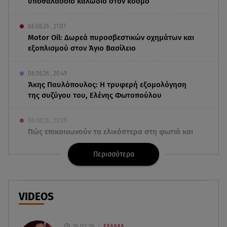
υποθαλάσσιο καλώδιο στον κόσμο
06.08.26 , 21:07
Motor Oil: Δωρεά πυροσβεστικών οχημάτων και
εξοπλισμού στον Άγιο Βασίλειο
06.08.26 , 20:49
Άκης Παυλόπουλος: Η τρυφερή εξομολόγηση
της συζύγου του, Ελένης Φωτοπούλου
06.08.26 , 20:25
Πώς επικοινωνούν τα ελικόπτερα στη φωτιά και
ο ρόλος του «συνδέσμου»
Περισσότερα
06.08.26 , 20:16
Αθηνά Οικονομάκου από την Μπόρα Μπόρα:
«Έσκασε όλη η κούραση του χειμώνα»
VIDEOS
06.08.26 , 20:04
Σαμοθράκη: Συγκλονιστική διάσωση 15χρονης
16.02.26
ΕΛΛΑΔΑ