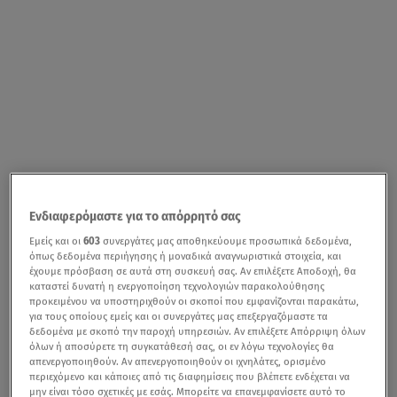
Ενδιαφερόμαστε για το απόρρητό σας
Εμείς και οι
603
συνεργάτες μας αποθηκεύουμε προσωπικά δεδομένα,
όπως δεδομένα περιήγησης ή μοναδικά αναγνωριστικά στοιχεία, και
έχουμε πρόσβαση σε αυτά στη συσκευή σας. Αν επιλέξετε Αποδοχή, θα
καταστεί δυνατή η ενεργοποίηση τεχνολογιών παρακολούθησης
προκειμένου να υποστηριχθούν οι σκοποί που εμφανίζονται παρακάτω,
για τους οποίους εμείς και οι συνεργάτες μας επεξεργαζόμαστε τα
δεδομένα με σκοπό την παροχή υπηρεσιών. Αν επιλέξετε Απόρριψη όλων
όλων ή αποσύρετε τη συγκατάθεσή σας, οι εν λόγω τεχνολογίες θα
απενεργοποιηθούν. Αν απενεργοποιηθούν οι ιχνηλάτες, ορισμένο
περιεχόμενο και κάποιες από τις διαφημίσεις που βλέπετε ενδέχεται να
μην είναι τόσο σχετικές με εσάς. Μπορείτε να επανεμφανίσετε αυτό το