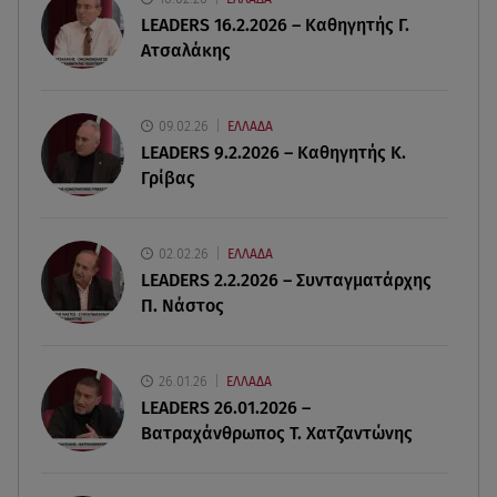
από δύσβατο φαράγγι
LEADERS 16.2.2026 – Καθηγητής Γ.
Ατσαλάκης
06.08.26 , 19:44
Πότε δεν επιβάλλεται φόρος κληρονομιάς σε
τραπεζικές καταθέσεις
09.02.26
ΕΛΛΑΔΑ
LEADERS 9.2.2026 – Καθηγητής Κ.
Γρίβας
06.08.26 , 19:17
Κυψέλη: «Βιώνουμε βαθιά οδύνη» - Τι λέει η
οικογένεια της Λίζα
02.02.26
ΕΛΛΑΔΑ
LEADERS 2.2.2026 – Συνταγματάρχης
06.08.26 , 19:10
Π. Νάστος
Μπαντέρας: «Η καρδιακή προσβολή ήταν το
καλύτερο πράγμα που μου συνέβη»
26.01.26
ΕΛΛΑΔΑ
06.08.26 , 18:49
LEADERS 26.01.2026 –
Συντάξεις χηρείας: Τέλος στο «ψαλίδι» μετά την
Βατραχάνθρωπος Τ. Χατζαντώνης
τριετία