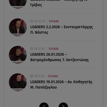
Γρίβας
08.08.26 , 14:50
Κατερίνα Καινούργιου: Η Πάρος και το cool
φορμάκι της κορούλας της!
02.02.26
ΕΛΛΑΔΑ
LEADERS 2.2.2026 – Συνταγματάρχης
08.08.26 , 14:25
Π. Νάστος
Καιρός: Σε πορτοκαλί συναγερμό η χώρα για
φωτιές τα επόμενα 24ωρα
26.01.26
ΕΛΛΑΔΑ
08.08.26 , 14:00
LEADERS 26.01.2026 –
Summer fling: Γιατί να πεις ναι σε έναν
Βατραχάνθρωπος Τ. Χατζαντώνης
καλοκαιρινό έρωτα
19.01.26
ΕΛΛΑΔΑ
LEADERS 19.01.2026 – Αν. Καθηγητής
Μ. Παπάζογλου