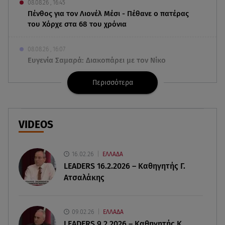
08.08.26 , 16:45
Πένθος για τον Λιονέλ Μέσι - Πέθανε ο πατέρας
του Χόρχε στα 68 του χρόνια
08.08.26 , 16:07
Ευγενία Σαμαρά: Διακοπάρει με τον Νίκο
Μουτσινά - Πού βρίσκονται;
Περισσότερα
08.08.26 , 16:00
Back to black: η διαχρονική αξία του μαύρου
στην καλοκαιρινή γκαρνταρόμπα
VIDEOS
08.08.26 , 15:20
Δούκισσα Νομικού: Από τη Μύκονο «πετάχτηκε»
16.02.26
ΕΛΛΑΔΑ
στη Γαλλική Πολυνησία!
LEADERS 16.2.2026 – Καθηγητής Γ.
Ατσαλάκης
08.08.26 , 15:01
Λυκαβηττός: Σε 57χρονη γυναίκα ανήκει η σορός
που βρέθηκε σε σπηλιά
09.02.26
ΕΛΛΑΔΑ
LEADERS 9.2.2026 – Καθηγητής Κ.