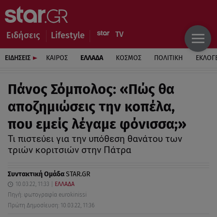
Ειδήσεις
Lifestyle
ΕΙΔΗΣΕΙΣ
ΚΑΙΡΟΣ
ΕΛΛΑΔΑ
ΚΟΣΜΟΣ
ΠΟΛΙΤΙΚΗ
ΕΚΛΟΓ
Πάνος Σόμπολος: «Πώς θα
αποζημιώσεις την κοπέλα,
που εμείς λέγαμε φόνισσα;»
Τι πιστεύει για την υπόθεση θανάτου των
τριών κοριτσιών στην Πάτρα
Συντακτική Ομάδα
STAR.GR
10.03.22, 11:33
ΕΛΛΑΔΑ
Πηγή: φωτογραφία eurokinissi
Πρώτη Δημοσίευση: 10.03.22, 11:36