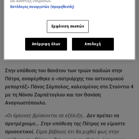
και ανάπτυξη υπηρεσιών.
Κατάλογος συνεργατών (προμηθευτές)
Εμφάνιση σκοπών
Απόρριψη όλων
Αποδοχή
Στην υπόθεση του θανάτου των τριών παιδιών στην
Πάτρα, αναφέρθηκε ο «πατριάρχης του αστυνομικού
ρεπορτάζ» Πάνος Σόμπολος, καλεσμένος στο Στούντιο 4
με τη Νάνσυ Ζαμπέτογλου και τον Θανάση
Αναγνωστόπουλο.
«Οι έρευνες βρίσκονται σε εξέλιξη…
Δεν πρέπει να
προτρέχουμε… Στην υπόθεση της Πάτρας να είμαστε
προσεκτικοί.
Είμαι βέβαιος ότι θα ριχθεί φως στην