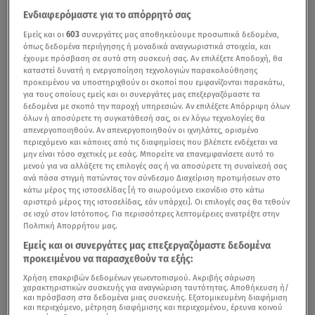
Ενδιαφερόμαστε για το απόρρητό σας
Εμείς και οι
603
συνεργάτες μας αποθηκεύουμε προσωπικά δεδομένα,
όπως δεδομένα περιήγησης ή μοναδικά αναγνωριστικά στοιχεία, και
έχουμε πρόσβαση σε αυτά στη συσκευή σας. Αν επιλέξετε Αποδοχή, θα
καταστεί δυνατή η ενεργοποίηση τεχνολογιών παρακολούθησης
προκειμένου να υποστηριχθούν οι σκοποί που εμφανίζονται παρακάτω,
για τους οποίους εμείς και οι συνεργάτες μας επεξεργαζόμαστε τα
δεδομένα με σκοπό την παροχή υπηρεσιών. Αν επιλέξετε Απόρριψη όλων
όλων ή αποσύρετε τη συγκατάθεσή σας, οι εν λόγω τεχνολογίες θα
απενεργοποιηθούν. Αν απενεργοποιηθούν οι ιχνηλάτες, ορισμένο
περιεχόμενο και κάποιες από τις διαφημίσεις που βλέπετε ενδέχεται να
μην είναι τόσο σχετικές με εσάς. Μπορείτε να επανεμφανίσετε αυτό το
μενού για να αλλάξετε τις επιλογές σας ή να αποσύρετε τη συναίνεσή σας
ανά πάσα στιγμή πατώντας τον σύνδεσμο Διαχείριση προτιμήσεων στο
κάτω μέρος της ιστοσελίδας [ή το αιωρούμενο εικονίδιο στο κάτω
αριστερό μέρος της ιστοσελίδας, εάν υπάρχει]. Οι επιλογές σας θα τεθούν
σε ισχύ στον Ιστότοπος. Για περισσότερες λεπτομέρειες ανατρέξτε στην
Πολιτική Απορρήτου μας.
Εμείς και οι συνεργάτες μας επεξεργαζόμαστε δεδομένα
προκειμένου να παρασχεθούν τα εξής:
Χρήση επακριβών δεδομένων γεωεντοπισμού. Ακριβής σάρωση
χαρακτηριστικών συσκευής για αναγνώριση ταυτότητας. Αποθήκευση ή/
και πρόσβαση στα δεδομένα μιας συσκευής. Εξατομικευμένη διαφήμιση
και περιεχόμενο, μέτρηση διαφήμισης και περιεχομένου, έρευνα κοινού