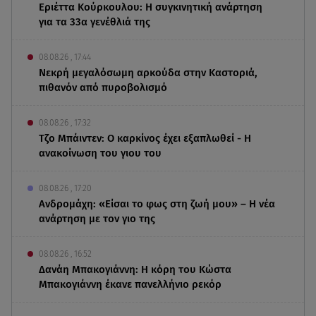
Εριέττα Κούρκουλου: Η συγκινητική ανάρτηση
για τα 33α γενέθλιά της
08.08.26 , 17:44
Νεκρή μεγαλόσωμη αρκούδα στην Καστοριά,
πιθανόν από πυροβολισμό
08.08.26 , 17:32
Τζο Μπάιντεν: Ο καρκίνος έχει εξαπλωθεί - Η
ανακοίνωση του γιου του
08.08.26 , 17:20
Ανδρομάχη: «Είσαι το φως στη ζωή μου» – Η νέα
ανάρτηση με τον γιο της
08.08.26 , 16:52
Δανάη Μπακογιάννη: Η κόρη του Κώστα
Μπακογιάννη έκανε πανελλήνιο ρεκόρ