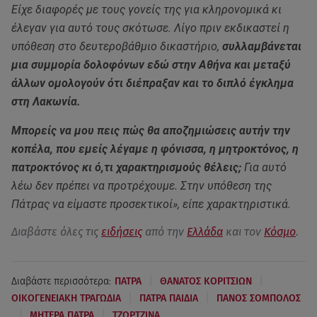
Είχε διαφορές με τους γονείς της για κληρονομικά κι
έλεγαν για αυτό τους σκότωσε. Λίγο πριν εκδικαστεί η
υπόθεση στο δευτεροβάθμιο δικαστήριο,
συλλαμβάνεται
μια συμμορία δολοφόνων εδώ στην Αθήνα και μεταξύ
άλλων ομολογούν ότι διέπραξαν και το διπλό έγκλημα
στη Λακωνία.
Μπορείς να μου πεις πώς θα αποζημιώσεις αυτήν την
κοπέλα, που εμείς λέγαμε η φόνισσα, η μητροκτόνος, η
πατροκτόνος κι ό,τι χαρακτηρισμούς θέλεις;
Για αυτό
λέω δεν πρέπει να προτρέχουμε. Στην υπόθεση της
Πάτρας να είμαστε προσεκτικοί», είπε χαρακτηριστικά.
Διαβάστε όλες τις
ειδήσεις
από την
Ελλάδα
και τον
Κόσμο
.
|
|
Διαβάστε περισσότερα:
ΠΑΤΡΑ
ΘΑΝΑΤΟΣ ΚΟΡΙΤΣΙΩΝ
|
|
ΟΙΚΟΓΕΝΕΙΑΚΗ ΤΡΑΓΩΔΙΑ
ΠΑΤΡΑ ΠΑΙΔΙΑ
ΠΑΝΟΣ ΣΟΜΠΟΛΟΣ
|
|
ΜΗΤΕΡΑ ΠΑΤΡΑ
ΤΖΩΡΤΖΙΝΑ