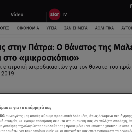
Video
ΛΟΓΕΣ
ΟΙΚΟΝΟΜΙΑ
ΥΓΕΙΑ
ΣΑΝ ΣΗΜΕΡΑ
ΑΘΛΗΤΙΚΑ
ΑΥΤΟ
εις στην Πάτρα: Ο θάνατος της Μαλ
ι στο «μικροσκόπιο»
ι επιτροπή ιατροδικαστών για τον θάνατο του πρώ
ο 2019
μαστε για το απόρρητό σας
603
συνεργάτες μας αποθηκεύουμε προσωπικά δεδομένα, όπως δεδομένα περιήγησης
κά στοιχεία, και έχουμε πρόσβαση σε αυτά στη συσκευή σας. Αν επιλέξετε Αποδοχή, θ
νεργοποίηση τεχνολογιών παρακολούθησης προκειμένου να υποστηριχθούν οι σκοποί
ι παρακάτω, για τους οποίους εμείς και οι συνεργάτες μας επεξεργαζόμαστε τα δεδομέ