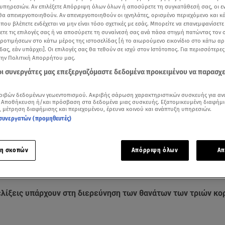
υπηρεσιών. Αν επιλέξετε Απόρριψη όλων όλων ή αποσύρετε τη συγκατάθεσή σας, οι ε
 θα απενεργοποιηθούν. Αν απενεργοποιηθούν οι ιχνηλάτες, ορισμένο περιεχόμενο και κά
 που βλέπετε ενδέχεται να μην είναι τόσο σχετικές με εσάς. Μπορείτε να επανεμφανίσετ
ξετε τις επιλογές σας ή να αποσύρετε τη συναίνεσή σας ανά πάσα στιγμή πατώντας τον
προτιμήσεων στο κάτω μέρος της ιστοσελίδας [ή το αιωρούμενο εικονίδιο στο κάτω α
δας, εάν υπάρχει]. Οι επιλογές σας θα τεθούν σε ισχύ στον Ιστότοπος. Για περισσότερε
την Πολιτική Απορρήτου μας.
 οι συνεργάτες μας επεξεργαζόμαστε δεδομένα προκειμένου να παρασχ
ριβών δεδομένων γεωεντοπισμού. Ακριβής σάρωση χαρακτηριστικών συσκευής για αν
 Αποθήκευση ή/και πρόσβαση στα δεδομένα μιας συσκευής. Εξατομικευμένη διαφήμι
, μέτρηση διαφήμισης και περιεχομένου, έρευνα κοινού και ανάπτυξη υπηρεσιών.
συνεργατών (προμηθευτές)
Δείτε περισσότερα άρθρα μας στα αποτελέσματα αναζήτησης
η σκοπών
Απόρριψη όλων
Απ
Add star.gr on Google
ελίξεις υπάρχουν στη διερεύνηση των θανάτων των τριών κο