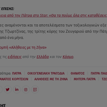
νεια από την Πάτρα στο Star: «Θα τα πούμε όλα στις καταθέσεις
ρες αναμένονται και τα αποτελέσματα των τοξικολογικών εξ
ης Τζωρτζίνας, της τρίτης κόρης του Ζευγαριού από την Πάτρ
 από ένα μήνα.
πομπή «Αλήθειες με τη Ζήνα»
ς τις
ειδήσεις
από την
Ελλάδα
και τον
Κόσμο
.
|
|
|
σότερα:
ΠΑΤΡΑ
ΟΙΚΟΓΕΝΕΙΑΚΗ ΤΡΑΓΩΔΙΑ
ΘΑΝΑΤΟΣ
ΠΑΤΡΑ ΠΑΙ
|
|
|
ΑΝΑΤΟΣ ΚΟΡΙΤΣΙΩΝ
ΑΛΗΘΕΙΕΣ ΜΕ ΤΗ ΖΗΝΑ
ΜΗΤΕΡΑ ΠΑΤΡΑ
ΤΖ
ΣΗΣ