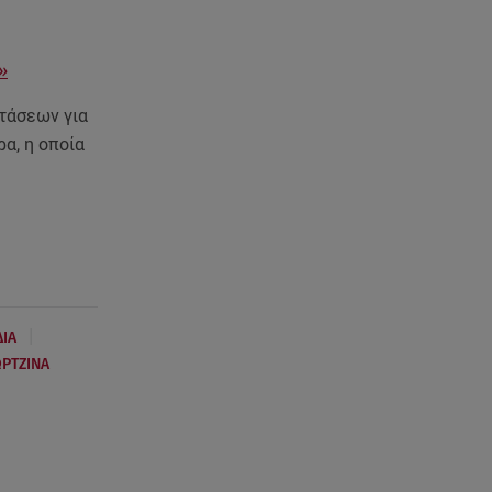
08.08.26 , 13:29
Θρίλερ στον Λυκαβηττό:
Βρέθηκε σορός σε σπηλιά -
»
Φωτογραφίες από το σημείο
ετάσεων για
08.08.26 , 13:11
α, η οποία
ΑΜΜΟΣ - Η πρώτη ανάγνωση
(αναλόγιο) στο θέατρο Άβατον
08.08.26 , 13:07
Σέρρες: Απόσπαση προσοχής ή
απειρία πίσω από το φονικό
τροχαίο
|
ΔΙΑ
08.08.26 , 13:06
ΩΡΤΖΙΝΑ
MG Motor Greece:
«Απογειώνεται» στο Athens
Flying Week 2026
08.08.26 , 12:42