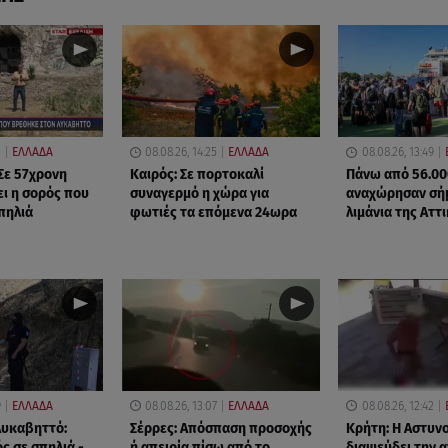
1
ΕΛΛΑΔΑ
08.08.26, 14:25
ΕΛΛΑΔΑ
08.08.26, 13:49
Σε 57χρονη
Καιρός: Σε πορτοκαλί
Πάνω από 56.00
ει η σορός που
συναγερμό η χώρα για
αναχώρησαν σή
πηλιά
φωτιές τα επόμενα 24ωρα
λιμάνια της Αττ
9
ΕΛΛΑΔΑ
08.08.26, 13:07
ΕΛΛΑΔΑ
08.08.26, 12:42
Λυκαβηττό:
Σέρρες: Απόσπαση προσοχής
Κρήτη: Η Αστυν
ς σε σπηλιά -
ή απειρία πίσω από το
διαψεύδει την 