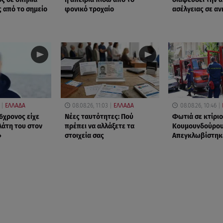
 από το σημείο
φονικό τροχαίο
ασέλγειας σε αν
ΕΛΛΑΔΑ
08.08.26, 11:03
ΕΛΛΑΔΑ
08.08.26, 10:46
6χρονος είχε
Νέες ταυτότητες: Πού
Φωτιά σε κτίριο
λάτη του στον
πρέπει να αλλάξετε τα
Κουμουνδούρου
»
στοιχεία σας
Απεγκλωβίστηκ