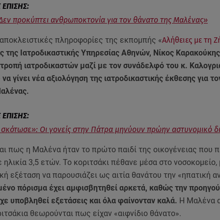
Δεν προκύπτει ανθρωποκτονία για τον θάνατο της Μαλένας»
αποκλειστικές πληροφορίες της εκπομπής «
Αλήθειες με τη Ζ
ς της Ιατροδικαστικής Υπηρεσίας Αθηνών, Νίκος Καρακούκης
ιτροπή ιατροδικαστών μαζί με τον συνάδελφό του κ. Καλογρι
να γίνει νέα αξιολόγηση της ιατροδικαστικής έκθεσης για το
Μαλένας.
 σκότωσε»: Οι γονείς στην Πάτρα μηνύουν πρώην αστυνομικό δ
αι πως η Μαλένα ήταν το πρώτο παιδί της οικογένειας που π
 ηλικία 3,5 ετών. Το κοριτσάκι πέθανε μέσα στο νοσοκομείο, 
κή εξέταση να παρουσιάζει ως αιτία θανάτου την «ηπατική α
μένο πόρισμα έχει αμφισβητηθεί αρκετά, καθώς την προηγο
ίχε υποβληθεί εξετάσεις και όλα φαίνονταν καλά.
Η Μαλένα α
ιτσάκια θεωρούνται πως είχαν «αιφνίδιο θάνατο».