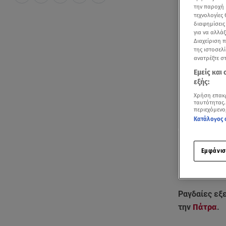
την παροχή 
τεχνολογίες
διαφημίσεις
για να αλλά
Διαχείριση 
της ιστοσελί
ανατρέξτε σ
Εμείς και
εξής:
Χρήση επακ
ταυτότητας.
περιεχόμενο
Κατάλογος 
Εμφάνισ
Ραγδαίες εξ
την
Πάτρα
.