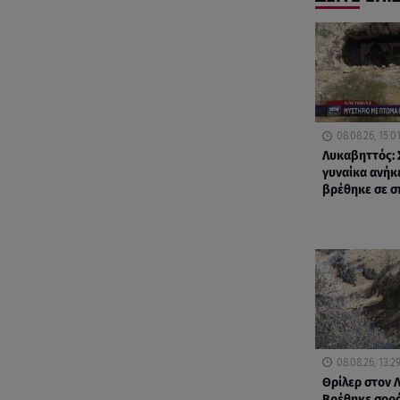
08.08.26, 15:0
Λυκαβηττός: 
γυναίκα ανήκ
βρέθηκε σε σ
08.08.26, 13:2
Θρίλερ στον 
Βρέθηκε σορό