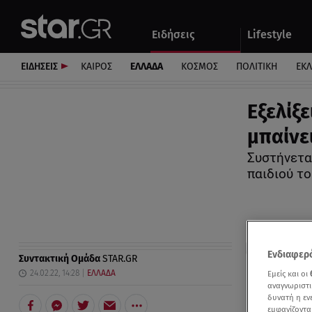
Αθλητικά
Quiz
Ειδήσεις
Lifestyle
Αυτοκίνητο
ΕΙΔΗΣΕΙΣ
ΚΑΙΡΟΣ
ΕΛΛΑΔΑ
ΚΟΣΜΟΣ
ΠΟΛΙΤΙΚΗ
ΕΚ
Eξελίξ
μπαίνε
Συστήνετα
παιδιού τ
Ενδιαφερό
Συντακτική Ομάδα
STAR.GR
24.02.22, 14:28
ΕΛΛΑΔΑ
Εμείς και οι
αναγνωριστι
δυνατή η ε
εμφανίζοντα