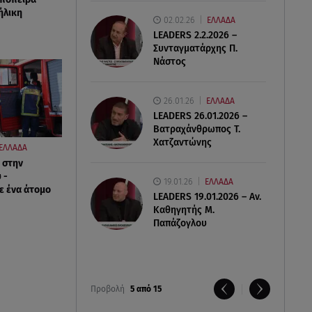
ήλικη
02.02.26
ΕΛΛΑΔΑ
LEADERS 2.2.2026 –
Συνταγματάρχης Π.
Νάστος
26.01.26
ΕΛΛΑΔΑ
LEADERS 26.01.2026 –
Βατραχάνθρωπος Τ.
Χατζαντώνης
ΕΛΛΑΔΑ
 στην
 -
19.01.26
ΕΛΛΑΔΑ
ε ένα άτομο
LEADERS 19.01.2026 – Αν.
Καθηγητής Μ.
Παπάζογλου
Προβολή
5 από 15