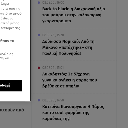
08.08.26 , 16:00
ν λόγω
Back to black: η διαχρονική αξία
ποιες από τις
ε αυτό το μενού
του μαύρου στην καλοκαιρινή
 σύνδεσμο
γκαρνταρόμπα
ριστερό μέρος
ς λεπτομέρειες
08.08.26 , 15:20
εθούν τα
Δούκισσα Νομικού: Από τη
Μύκονο «πετάχτηκε» στη
Γαλλική Πολυνησία!
αγνώριση
ση και
08.08.26 , 15:01
Λυκαβηττός: Σε 57χρονη
γυναίκα ανήκει η σορός που
βρέθηκε σε σπηλιά
οδοχή
08.08.26 , 14:50
Κατερίνα Καινούργιου: Η Πάρος
ριτσιών από
και το cool φορμάκι της
κορούλας της!