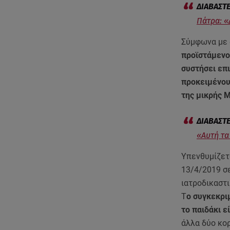
Πάτρα: «
Σύμφωνα με 
προϊστάμενο
συστήσει επ
προκειμένου 
της μικρής 
«Αυτή τα
Υπενθυμίζετ
13/4/2019 σε
ιατροδικαστι
Τ
ο συγκεκρι
το παιδάκι ε
άλλα δύο κορ