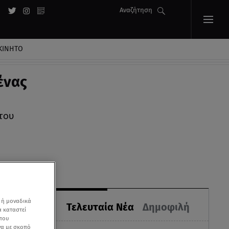
Αναζήτηση
ΚΙΝΗΤΟ
ένας
του
 ή μοναδικά
Τελευταία Νέα
Δημοφιλή
α καταστεί
 που
να με σκοπό