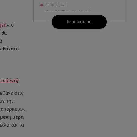
08.08.26 , 14:25
Καιρός: Σε πορτοκαλί
συναγερμό η χώρα για φωτιές
Περισσότερα
τα επόμενα 24ωρα
ήνα
»,
ο
 θα
08.08.26 , 14:00
ά
Summer fling: Γιατί να πεις ναι
ν θάνατο
σε έναν καλοκαιρινό έρωτα
08.08.26 , 13:59
Αθηνά Οικονομάκου: Οι... hot
ιευθυντή
αναρτήσεις της με animal print
μπικίνι!
έθανε στις
με την
08.08.26 , 13:49
νεπάρκεια».
Πάνω από 56.000 επιβάτες
αναχώρησαν σήμερα από τα
ύμενη μέρα
λιμάνια της Αττικής
λλά και τα