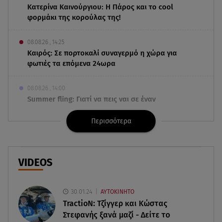
Κατερίνα Καινούργιου: Η Πάρος και το cool
φορμάκι της κορούλας της!
08.08.26 , 14:25
Καιρός: Σε πορτοκαλί συναγερμό η χώρα για
φωτιές τα επόμενα 24ωρα
08.08.26 , 14:00
Summer fling: Γιατί να πεις ναι σε έναν
καλοκαιρινό έρωτα
Περισσότερα
08.08.26 , 13:59
Αθηνά Οικονομάκου: Οι... hot αναρτήσεις της με
animal print μπικίνι!
VIDEOS
08.08.26 , 13:49
Πάνω από 56.000 επιβάτες αναχώρησαν σήμερα
30.01.24
ΑΥΤΟΚΙΝΗΤΟ
από τα λιμάνια της Αττικής
TractioN: Τζίγγερ και Κώστας
Στεφανής ξανά μαζί - Δείτε το