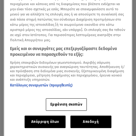
περιεχόμενο και κάποιες από τις διαφημίσεις που βλέπετε ενδέχεται να
μην είναι τόσο σχετικές με εσάς. Μπορείτε να επανεμφανίσετε αυτό το
μενού για να αλλάξετε τις επιλογές σας ή να αποσύρετε τη συναίνεσή σας
ανά πάσα στιγμή πατώντας τον σύνδεσμο Διαχείριση προτιμήσεων στο
κάτω μέρος της ιστοσελίδας [ή το αιωρούμενο εικονίδιο στο κάτω
αριστερό μέρος της ιστοσελίδας, εάν υπάρχει]. Οι επιλογές σας θα τεθούν
σε ισχύ στον Ιστότοπος. Για περισσότερες λεπτομέρειες ανατρέξτε στην
Πολιτική Απορρήτου μας.
Εμείς και οι συνεργάτες μας επεξεργαζόμαστε δεδομένα
προκειμένου να παρασχεθούν τα εξής:
Χρήση επακριβών δεδομένων γεωεντοπισμού. Ακριβής σάρωση
χαρακτηριστικών συσκευής για αναγνώριση ταυτότητας. Αποθήκευση ή/
και πρόσβαση στα δεδομένα μιας συσκευής. Εξατομικευμένη διαφήμιση
και περιεχόμενο, μέτρηση διαφήμισης και περιεχομένου, έρευνα κοινού
και ανάπτυξη υπηρεσιών.
Κατάλογος συνεργατών (προμηθευτές)
Εμφάνιση σκοπών
Απόρριψη όλων
Αποδοχή