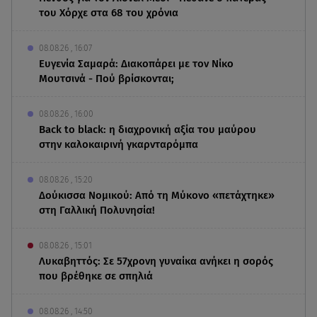
του Χόρχε στα 68 του χρόνια
08.08.26 , 16:07
Ευγενία Σαμαρά: Διακοπάρει με τον Νίκο
Μουτσινά - Πού βρίσκονται;
08.08.26 , 16:00
Back to black: η διαχρονική αξία του μαύρου
στην καλοκαιρινή γκαρνταρόμπα
08.08.26 , 15:20
Δούκισσα Νομικού: Από τη Μύκονο «πετάχτηκε»
στη Γαλλική Πολυνησία!
08.08.26 , 15:01
Λυκαβηττός: Σε 57χρονη γυναίκα ανήκει η σορός
που βρέθηκε σε σπηλιά
08.08.26 , 14:50