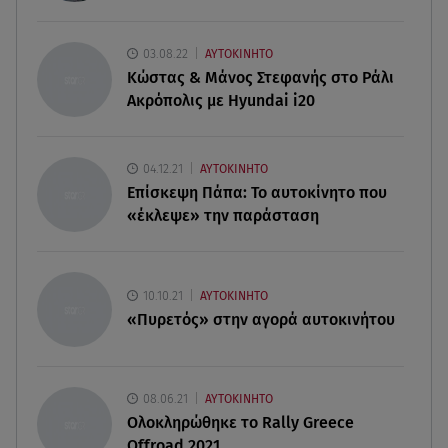
08.08.26 , 13:29
Θρίλερ στον Λυκαβηττό: Βρέθηκε σορός σε
σπηλιά - Φωτογραφίες από το σημείο
03.08.22
ΑΥΤΟΚΙΝΗΤΟ
Κώστας & Μάνος Στεφανής στο Ράλι
Ακρόπολις με Hyundai i20
08.08.26 , 13:11
ΑΜΜΟΣ - Η πρώτη ανάγνωση (αναλόγιο) στο
θέατρο Άβατον
04.12.21
ΑΥΤΟΚΙΝΗΤΟ
Επίσκεψη Πάπα: Το αυτοκίνητο που
08.08.26 , 13:07
«έκλεψε» την παράσταση
Σέρρες: Απόσπαση προσοχής ή απειρία πίσω από
το φονικό τροχαίο
08.08.26 , 13:06
10.10.21
ΑΥΤΟΚΙΝΗΤΟ
MG Motor Greece: «Απογειώνεται» στο Athens
«Πυρετός» στην αγορά αυτοκινήτου
Flying Week 2026
08.06.21
ΑΥΤΟΚΙΝΗΤΟ
Ολοκληρώθηκε το Rally Greece
Offroad 2021