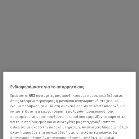
Ενδιαφερόμαστε για το απόρρητό σας
Εμείς και οι
603
συνεργάτες μας αποθηκεύουμε προσωπικά δεδομένα,
όπως δεδομένα περιήγησης ή μοναδικά αναγνωριστικά στοιχεία, και
έχουμε πρόσβαση σε αυτά στη συσκευή σας. Αν επιλέξετε Αποδοχή, θα
καταστεί δυνατή η ενεργοποίηση τεχνολογιών παρακολούθησης
προκειμένου να υποστηριχθούν οι σκοποί που εμφανίζονται παρακάτω,
για τους οποίους εμείς και οι συνεργάτες μας επεξεργαζόμαστε τα
δεδομένα με σκοπό την παροχή υπηρεσιών. Αν επιλέξετε Απόρριψη όλων
όλων ή αποσύρετε τη συγκατάθεσή σας, οι εν λόγω τεχνολογίες θα
απενεργοποιηθούν. Αν απενεργοποιηθούν οι ιχνηλάτες, ορισμένο