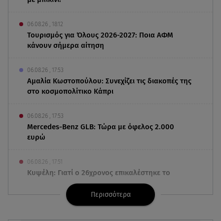
06.08.26 , 18:12
Τουρισμός για Όλους 2026-2027: Ποια ΑΦΜ
κάνουν σήμερα αίτηση
06.08.26 , 17:53
Αμαλία Κωστοπούλου: Συνεχίζει τις διακοπές της
στο κοσμοπολίτικο Κάπρι
06.08.26 , 17:53
Mercedes-Benz GLB: Τώρα με όφελος 2.000
ευρώ
06.08.26 , 17:51
Κυψέλη: Γιατί ο 26χρονος επικαλέστηκε το
δικαίωμα της σιωπής
Περισσότερα
06.08.26 , 17:43
Συμφωνία Ιράν – Ομάν για τα Στενά του Ορμούζ