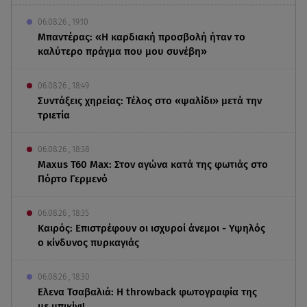
06.08.26 , 19:10
Μπαντέρας: «Η καρδιακή προσβολή ήταν το
καλύτερο πράγμα που μου συνέβη»
06.08.26 , 18:49
Συντάξεις χηρείας: Τέλος στο «ψαλίδι» μετά την
τριετία
06.08.26 , 18:38
Maxus T60 Max: Στον αγώνα κατά της φωτιάς στο
Πόρτο Γερμενό
06.08.26 , 18:35
Καιρός: Επιστρέφουν οι ισχυροί άνεμοι - Υψηλός
ο κίνδυνος πυρκαγιάς
06.08.26 , 18:30
Ελενα Τσαβαλιά: Η throwback φωτογραφία της
με μπικίνι!