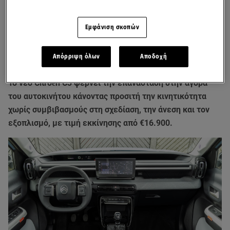
Εμφάνιση σκοπών
Απόρριψη όλων
Αποδοχή
To νέο Citroёn C3 φέρνει την επανάσταση στην αγορά
του αυτοκινήτου κάνοντας προσιτή την κινητικότητα
χωρίς συμβιβασμούς στη σχεδίαση, την άνεση και τον
εξοπλισμό, με τιμή εκκίνησης από €16.900.