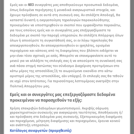
Εμείς και οι
603
συνεργάτες μας αποθηκεύουμε προσωπικά δεδομένα,
όπως δεδομένα περιήγησης ή μοναδικά αναγνωριστικά στοιχεία, και
έχουμε πρόσβαση σε αυτά στη συσκευή σας. Αν επιλέξετε Αποδοχή, θα
καταστεί δυνατή η ενεργοποίηση τεχνολογιών παρακολούθησης
προκειμένου να υποστηριχθούν οι σκοποί που εμφανίζονται παρακάτω,
για τους οποίους εμείς και οι συνεργάτες μας επεξεργαζόμαστε τα
δεδομένα με σκοπό την παροχή υπηρεσιών. Αν επιλέξετε Απόρριψη όλων
όλων ή αποσύρετε τη συγκατάθεσή σας, οι εν λόγω τεχνολογίες θα
απενεργοποιηθούν. Αν απενεργοποιηθούν οι ιχνηλάτες, ορισμένο
περιεχόμενο και κάποιες από τις διαφημίσεις που βλέπετε ενδέχεται να
μην είναι τόσο σχετικές με εσάς. Μπορείτε να επανεμφανίσετε αυτό το
μενού για να αλλάξετε τις επιλογές σας ή να αποσύρετε τη συναίνεσή σας
ανά πάσα στιγμή πατώντας τον σύνδεσμο Διαχείριση προτιμήσεων στο
κάτω μέρος της ιστοσελίδας [ή το αιωρούμενο εικονίδιο στο κάτω
αριστερό μέρος της ιστοσελίδας, εάν υπάρχει]. Οι επιλογές σας θα τεθούν
σε ισχύ στον Ιστότοπος. Για περισσότερες λεπτομέρειες ανατρέξτε στην
Πολιτική Απορρήτου μας.
Εμείς και οι συνεργάτες μας επεξεργαζόμαστε δεδομένα
προκειμένου να παρασχεθούν τα εξής:
Χρήση επακριβών δεδομένων γεωεντοπισμού. Ακριβής σάρωση
χαρακτηριστικών συσκευής για αναγνώριση ταυτότητας. Αποθήκευση ή/
και πρόσβαση στα δεδομένα μιας συσκευής. Εξατομικευμένη διαφήμιση
και περιεχόμενο, μέτρηση διαφήμισης και περιεχομένου, έρευνα κοινού
και ανάπτυξη υπηρεσιών.
Κατάλογος συνεργατών (προμηθευτές)