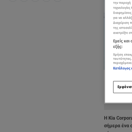
την παροχή 
τεχνολογίες
διαφημίσεις
για να αλλά
Διαχείριση 
της ιστοσελί
ανατρέξτε σ
Εμείς και
εξής:
Χρήση επακ
ταυτότητας.
περιεχόμενο
Κατάλογος 
Δείτε περισσ
Πρόσθηκη star
Εμφάνισ
Η Kia Corpor
σήμερα ένα 