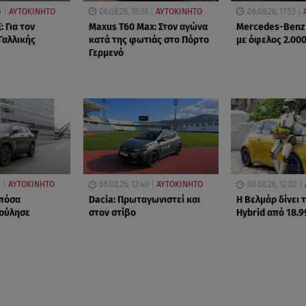
5
ΑΥΤΟΚΙΝΗΤΟ
06.08.26, 18:38
ΑΥΤΟΚΙΝΗΤΟ
06.08.26, 17:53
: Για τον
Maxus T60 Max: Στον αγώνα
Mercedes-Benz
Γαλλικής
κατά της φωτιάς στο Πόρτο
με όφελος 2.00
Γερμενό
5
ΑΥΤΟΚΙΝΗΤΟ
06.08.26, 12:40
ΑΥΤΟΚΙΝΗΤΟ
06.08.26, 12:02
 πόσα
Dacia: Πρωταγωνιστεί και
Η Βελμάρ δίνει τ
πούλησε
στον στίβο
Hybrid από 18.