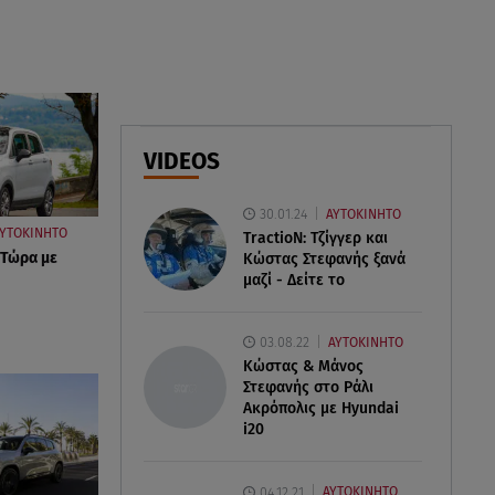
07.08.26 , 18:34
Έξοδος Αυγούστου: Στο 100% η
πληρότητα για Κυκλάδες
07.08.26 , 17:44
Παιδικοί σταθμοί: Πότε βγαίνουν
VIDEOS
τα προσωρινά αποτελέσματα
30.01.24
ΑΥΤΟΚΙΝΗΤΟ
ΥΤΟΚΙΝΗΤΟ
TractioN: Τζίγγερ και
 Τώρα με
Κώστας Στεφανής ξανά
μαζί - Δείτε το
03.08.22
ΑΥΤΟΚΙΝΗΤΟ
Κώστας & Μάνος
Στεφανής στο Ράλι
Ακρόπολις με Hyundai
i20
04.12.21
ΑΥΤΟΚΙΝΗΤΟ