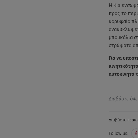
Η Kia ενσωμ
προς το περι
κορυφαίο πλή
ανακυκλωμέν
μπουκάλια σ
στρώματα απ
Για να υποστ
κινητικότητα
αυτοκίνητά τ
Διαβάστε όλε
Διαβάστε περισ
Follow us: