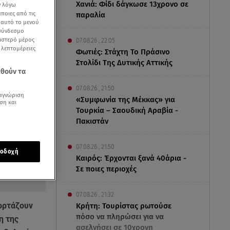
Χανιά: Φίδι δάγκωσε 13χρονο σε
ν λόγω
ποιες από τις
παραλία
ε αυτό το μενού
 σύνδεσμο
ριστερό μέρος
07.08.26 , 22:05
ς λεπτομέρειες
Φωτιές: Στάχτη Το Πράσινο
Στολίδι Της Δυτικής Αττικής
εθούν τα
07.08.26 , 21:50
αγνώριση
«Συμφωνία της Μέκκας» για
ση και
Τουρκία – Σαουδική Αραβία -
Πακιστάν
07.08.26 , 21:50
οδοχή
Καιρός: Έρχονται ξανά 40άρια -
Σε ποιες περιοχές
07.08.26 , 21:32
ιορτάζουν
Κρήτη: Τουρίστας ρωτούσε
πόσο να πληρώσει για να
η της
ασελγήσει σε 10χρονη