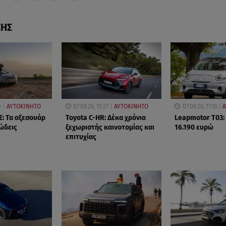
ΣΗΣ
0
ΑΥΤΟΚΙΝΗΤΟ
07.08.26, 15:21
ΑΥΤΟΚΙΝΗΤΟ
07.08.26, 11:18
Α
E: Τα αξεσουάρ
Toyota C-HR: Δέκα χρόνια
Leapmotor T03:
ιώδεις
ξεχωριστής καινοτομίας και
16.190 ευρώ
επιτυχίας