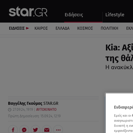
Αθλητικά
Quiz
Ειδήσεις
Lifestyle
Αυτοκίνητο
ΕΙΔΗΣΕΙΣ
ΚΑΙΡΟΣ
ΕΛΛΑΔΑ
ΚΟΣΜΟΣ
ΠΟΛΙΤΙΚΗ
ΕΚ
Kia: Α
της θά
Η ανακύκλ
Βαγγέλης Γκούμας
STAR.GR
Ενδιαφερό
27.09.24, 19:19
ΑΥΤΟΚΙΝΗΤΟ
Εμείς και οι
Πρώτη Δημοσίευση: 15.09.24, 12:19
αναγνωριστι
δυνατή η ε
εμφανίζοντα