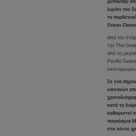
ρύπανσης απ
λιμάνι του S
το παρθενικό
Ocean Clean
Από την έναρ
την The Oce
από τη μεγα
Pacific Garb
εκατομμυρίω
Σε ένα σημαν
ωκεανών από
χρονοδιάγρα
κατά τη διά
καθαριστεί σ
παγκόσμια Μ
στα πέντε χ