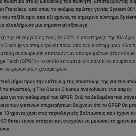
ό πλαστικό στους ωκεανούς του πλανήτη. Επιστρέφοντας συ
an Francisco, από όπου το σκάφος πρώτης γενιάς System 001
 του ταξίδι πριν από έξι χρόνια, το σημερινό σύστημα System
up ολοκλήρωσε μια σημαντική εξαγωγή.
ξη της συνεργασίας τους το 2022, η υποστήριξη της Kia έχει
an Cleanup να απομακρύνει πάνω από ένα εκατομμύριο κιλά 
λύτερη συσσώρευση επιπλεόντων απορριμμάτων στον κόσμο -
age Patch (GPGP) - το οποίο εκτιμάται ότι καλύπτει επιφάνεια
ν τετραγωνικών χιλιομέτρων.
τικό βήμα προς την επίτευξη της αποστολής της για την απ
 το πλαστικό, η The Ocean Cleanup ανακοίνωσε ένα σαφές
μμα για τον καθαρισμό του GPGP. Ενώ τα δεδομένα που συγ
ρκεια των φετινών επιχειρήσεων δείχνουν ότι το GPGP θα μπ
ε 10 χρόνια χάρη στις τεχνολογικές βελτιώσεις που έχουν εν
ΚΟ θέτει νέους στόχους και στοχεύει να μειώσει το χρόνο κ
ρόνια.