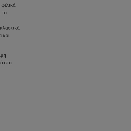
 φιλικά
07.08.26 , 20:18
 το
Μυστράς: Κρίσιμος για το
κατηγορητήριο ο χρόνος
 πλαστικά
θανάτου του 90χρονου
α και
07.08.26 , 20:13
Κυψέλη: Tι βρέθηκε στο
ιμη
διαμέρισμα της 38χρονης Λίζα
κά στα
07.08.26 , 19:15
Συντάξεις Σεπτεμβρίου: Πότε θα
μπουν τα χρήματα στους
λογαριασμούς
07.08.26 , 18:45
Φωτιά στο Στεφάνι Κορίνθου:
Μήνυμα από το 112 -
Σηκώθηκαν εναέρια μέσα