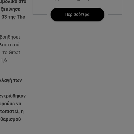
μβολικά στο
 ξεκίνησε
07.08.26 , 21:17
Περισσότερα
 03 της The
Κλήρωση Eurojackpot
7/8/2026: Οι τυχεροί αριθμοί για
τα 32.000.000 ευρώ
 βοηθήσει
πλαστικού
07.08.26 , 21:03
 το Great
Σε τρία επίπεδα οι παραβιάσεις
 1,6
της Τουρκίας στο Αιγαίο
07.08.26 , 21:00
αλλαγή των
MINI Aceman E: Τα αξεσουάρ για
περιπετειώδεις διαδρομές
κεντρώθηκαν
ορούσε να
07.08.26 , 20:47
Χανιά: Νεκρή βρέθηκε
τοπιστεί, η
αγνοούμενη - Ξέφυγε από
αθαρισμού
αστυνομικούς που την
εντόπισαν