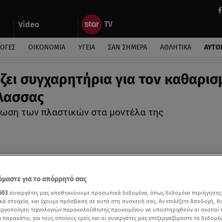
Video
ΛΟΓΕΣ
ΟΙΚΟΝΟΜΙΑ
ΥΓΕΙΑ
ΣΑΝ ΣΗΜΕΡΑ
ΑΘΛΗΤΙΚΑ
ΑΥΤΟ
ξίζει συγχαρητήρια για τον καθαρισ
λασσας
ωση των πλαστικών στα μοντέλα της
μαστε για το απόρρητό σας
603
συνεργάτες μας αποθηκεύουμε προσωπικά δεδομένα, όπως δεδομένα περιήγησης
κά στοιχεία, και έχουμε πρόσβαση σε αυτά στη συσκευή σας. Αν επιλέξετε Αποδοχή, θ
νεργοποίηση τεχνολογιών παρακολούθησης προκειμένου να υποστηριχθούν οι σκοποί
ι παρακάτω, για τους οποίους εμείς και οι συνεργάτες μας επεξεργαζόμαστε τα δεδομέ