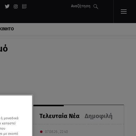
Αναζήτηση
ΚΙΝΗΤΟ
μό
Τελευταία Νέα
Δημοφιλή
 ή μοναδικά
α καταστεί
 που
07.08.26 , 22:40
να με σκοπό