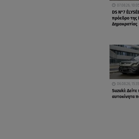
07.08.26, 10:0
DS N°7 ÉLYSÉE
πρόεδρο της 
Δημοκρατίας
06.08.26, 15:3
Suzuki: Δείτε
αυτοκίνητα 