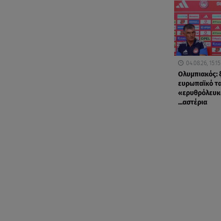
04.08.26, 15:15
Ολυμπιακός: ξ
ευρωπαϊκό τα
«ερυθρόλευκ
...αστέρια