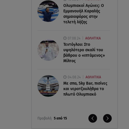
Ολυμπιακοί Αγώνες: Ο
Εμμανουήλ Καραλής
σημαιοφόρος στην
τελετή λήξης
07.08.24
ΑΘΛΗΤΙΚΑ
Τεντόγλου: Στο
υψηλότερο σκαλί του
βάθρου ο «ιπτάμενος»
Μίλτος
04.08.24
ΑΘΛΗΤΙΚΑ
Με σπα, Sky Bar, πισίνες
και νεροτζουλήθρα το
πλωτό Ολυμπιακό
Προβολή
5 από 15