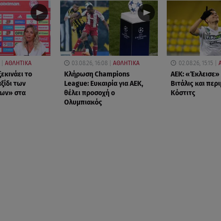
ΑΘΛΗΤΙΚΑ
03.08.26, 16:08
ΑΘΛΗΤΙΚΑ
02.08.26, 15:15
εκινάει το
Κλήρωση Champions
ΑΕΚ: «Έκλεισε»
ξίδι των
League: Ευκαιρία για ΑΕΚ,
Βιτάλις και περ
ων» στα
θέλει προσοχή ο
Κόστιτς
Ολυμπιακός