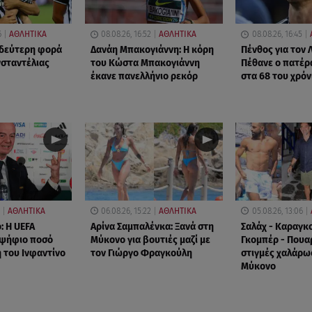
6
ΑΘΛΗΤΙΚΑ
08.08.26, 16:52
ΑΘΛΗΤΙΚΑ
08.08.26, 16:45
 δεύτερη φορά
Δανάη Μπακογιάννη: Η κόρη
Πένθος για τον 
νσταντέλιας
του Κώστα Μπακογιάννη
Πέθανε ο πατέρ
έκανε πανελλήνιο ρεκόρ
στα 68 του χρόν
ΑΘΛΗΤΙΚΑ
06.08.26, 15:22
ΑΘΛΗΤΙΚΑ
05.08.26, 13:06
: Η UEFA
Αρίνα Σαμπαλένκα: Ξανά στη
Σαλάχ - Καραγκ
αψήφιο ποσό
Μύκονο για βουτιές μαζί με
Γκομπέρ - Πουα
 του Ινφαντίνο
τον Γιώργο Φραγκούλη
στιγμές χαλάρω
Μύκονο