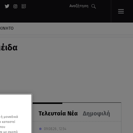
Αναζήτηση
ΚΙΝΗΤΟ
μέιδα
Τελευταία Νέα
Δημοφιλή
 ή μοναδικά
α καταστεί
 που
09.08.26 , 12:54
να με σκοπό