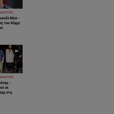
Κόσοβο: Βουλευτές πέταξαν
αυγά στον υπηρεσιακό
πρωθυπουργό
ΑΘΛΗΤΙΚΑ
Λιονέλ Μέσι -
ας του Χόρχε
09.08.26 , 11:23
ια
Μεθυσμένη οδηγός σκότωσε
νύφη τη μέρα του γάμου της
09.08.26 , 11:12
Αλέξανδρος Τσουβέλας για Εύα
Καρύδη: «Θα το έκανα 500
φορές»
09.08.26 , 10:46
ΑΘΛΗΤΙΚΑ
Μπαμπάς για δεύτερη φορά ο
ούνης -
ριέ σε
Γιάννης Κωνσταντέλιας
σης στη
09.08.26 , 10:43
Αλέξης Γεωργούλης: Η
ανάρτηση από την παραλία και