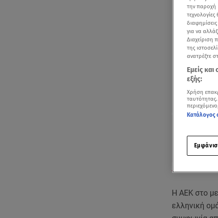
την παροχή 
τεχνολογίες
διαφημίσεις
για να αλλά
Διαχείριση 
της ιστοσελί
ανατρέξτε σ
Εμείς και
εξής:
Χρήση επακ
ταυτότητας.
περιεχόμενο
Κατάλογος 
Εμφάνισ
Δείτε τις δηλώ
Η ΑΕΚ στο με
ελληνική ομ