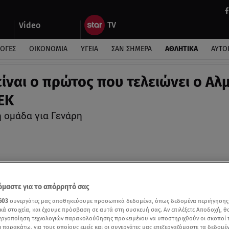
Video
ΛΟΓΕΣ
ΟΙΚΟΝΟΜΙΑ
ΥΓΕΙΑ
ΣΑΝ ΣΗΜΕΡΑ
ΑΘΛΗΤΙΚΑ
ΑΥΤΟ
είναι ο πρώτος που τελειώνει ο Αλ
ΕΚ
η ομάδα για Γενάρη
μαστε για το απόρρητό σας
603
συνεργάτες μας αποθηκεύουμε προσωπικά δεδομένα, όπως δεδομένα περιήγησης
κά στοιχεία, και έχουμε πρόσβαση σε αυτά στη συσκευή σας. Αν επιλέξετε Αποδοχή, θ
νεργοποίηση τεχνολογιών παρακολούθησης προκειμένου να υποστηριχθούν οι σκοποί
ι παρακάτω, για τους οποίους εμείς και οι συνεργάτες μας επεξεργαζόμαστε τα δεδομέ