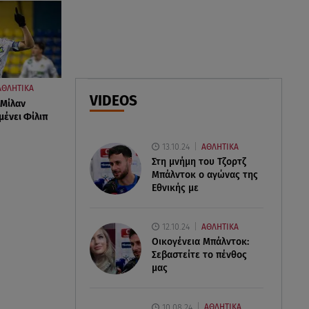
οι κοιλιακοί!
09.08.26 , 10:33
ΕΦΕΤ: Ανακαλείται πασίγνωστη
μαρμελάδα φράουλα
ΑΘΛΗΤΙΚΑ
VIDEOS
 Μίλαν
09.08.26 , 10:13
ιμένει Φίλιπ
Κορυφώνεται η έξοδος του
Αυγούστου - «Καρφίτσα δεν
13.10.24
ΑΘΛΗΤΙΚΑ
πέφτει» στα λιμάνια
Στη μνήμη του Τζορτζ
Μπάλντοκ ο αγώνας της
Εθνικής με
12.10.24
ΑΘΛΗΤΙΚΑ
Οικογένεια Μπάλντοκ:
Σεβαστείτε το πένθος
μας
10.08.24
ΑΘΛΗΤΙΚΑ