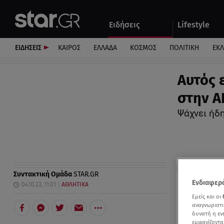
Αθλητικά
Quiz
Ειδήσεις
Lifestyle
Αυτοκίνητο
ΕΙΔΗΣΕΙΣ
ΚΑΙΡΟΣ
ΕΛΛΑΔΑ
ΚΟΣΜΟΣ
ΠΟΛΙΤΙΚΗ
ΕΚ
Aυτός 
στην Α
Ψάχνει ήδ
Συντακτική Ομάδα
STAR.GR
Ενδιαφερό
04.10.23, 11:01
ΑΘΛΗΤΙΚΑ
Εμείς και οι
αναγνωριστι
δυνατή η ε
εμφανίζοντα