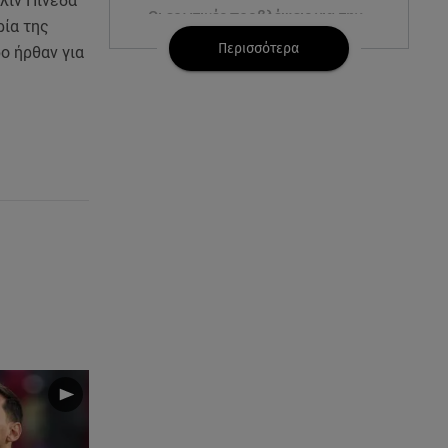
λίν Πινέδα
Οι ερωτικές προβλέψεις για την
ρία της
εβδομάδα 10/08/2026 -
Περισσότερα
ρο ήρθαν για
16/08/2026
09.08.26 , 12:00
Πώς να αποσυνδεθείς
(ρεαλιστικά) από το άγχος στις
διακοπές
09.08.26 , 11:55
Διακοπές στην Κρήτη κάνει ο
πρωθυπουργός
09.08.26 , 11:48
Αλεξάνδρα Νίκα: Είναι
περήφανη για την αδερφή της
Νταίζη - Η ανάρτηση
09.08.26 , 11:38