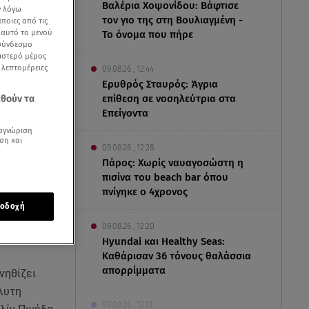
Βαλέρια Χοψονίδου: Βάφτισε
ν λόγω
τον γιο της στη Βουλιαγμένη -
ποιες από τις
ε αυτό το μενού
Το όνομα που πήρε
 σύνδεσμο
ριστερό μέρος
ς λεπτομέρειες
09.08.26 , 12:44
Ερυθρός Σταυρός: Άγρια
επίθεση σε νοσηλεύτρια στα
εθούν τα
Επείγοντα
αγνώριση
ση και
09.08.26 , 12:28
Πάρος: Χωρίς ναυαγοσώστη η
πισίνα του beach bar όπου
πνίγηκε ο 4χρονος
οδοχή
09.08.26 , 12:20
Hyundai και Healthy Seas:
Καθάρισαν 36 τόνους θαλάσσια
απορρίμματα
νηθίζει
λυτη
09.08.26 , 12:13