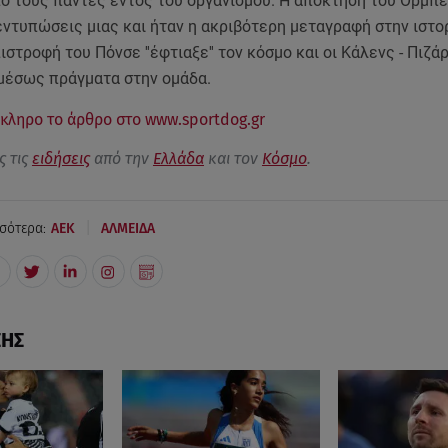
ό τους πάντες εντός του οργανισμού. Η απόκτηση του Ορμπε
εντυπώσεις μιας και ήταν η ακριβότερη μεταγραφή στην ιστο
ιστροφή του Πόνσε ''έφτιαξε'' τον κόσμο και οι Κάλενς - Πιζά
μέσως πράγματα στην ομάδα.
κληρο το άρθρο στο www.sportdog.gr
ς τις
ειδήσεις
από την
Ελλάδα
και τον
Κόσμο
.
|
σότερα:
AEK
ΑΛΜΕΙΔΑ
ΣΗΣ