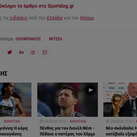
όκληρο το άρθρο στο Sportdog.gr
ς τις
ειδήσεις
από την
Ελλάδα
και τον
Κόσμο
.
|
σότερα:
ΟΛΥΜΠΙΑΚΟΣ
ΜΙΤΣΕΛ
ΣΗΣ
2
ΑΘΛΗΤΙΚΑ
08.08.26, 16:45
ΑΘΛΗΤΙΚΑ
08.08.26, 11:23
ιάννη: Η κόρη
Πένθος για τον Λιονέλ Μέσι -
Νέο σκάνδαλο: 
πακογιάννη
Πέθανε ο πατέρας του Χόρχε
κατέβαλε εξαψ