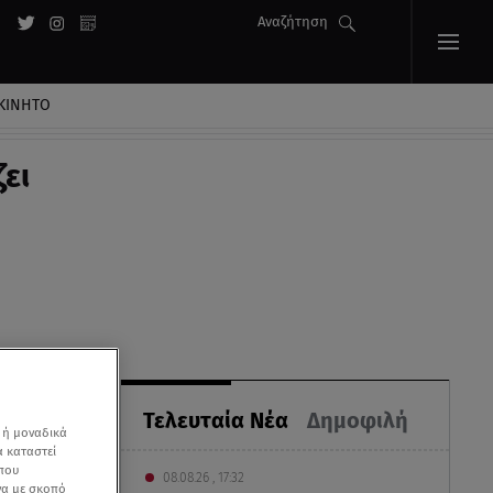
Αναζήτηση
ΚΙΝΗΤΟ
ζει
Τελευταία Νέα
Δημοφιλή
 ή μοναδικά
α καταστεί
 που
08.08.26 , 17:32
να με σκοπό