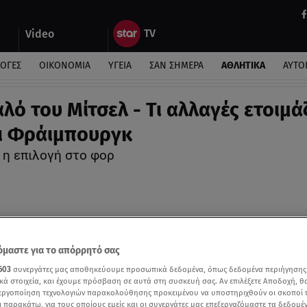
Video
ΛΟΓΕΣ
ΟΙΚΟΝΟΜΙΑ
ΥΓΕΙΑ
ΣΑΝ ΣΗΜΕΡΑ
ΑΘΛΗΤΙΚΑ
ΑΥΤΟ
λό του Μίτσελ - Τι αλλαγές ετοιμά
ι Φράιμπουργκ
 η επιλογή στο φορ
μαστε για το απόρρητό σας
603
συνεργάτες μας αποθηκεύουμε προσωπικά δεδομένα, όπως δεδομένα περιήγησης
κά στοιχεία, και έχουμε πρόσβαση σε αυτά στη συσκευή σας. Αν επιλέξετε Αποδοχή, θ
νεργοποίηση τεχνολογιών παρακολούθησης προκειμένου να υποστηριχθούν οι σκοποί
ι παρακάτω, για τους οποίους εμείς και οι συνεργάτες μας επεξεργαζόμαστε τα δεδομέ