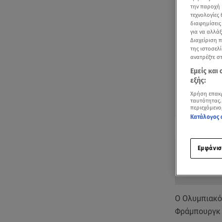
την παροχή 
τεχνολογίες
διαφημίσεις
για να αλλά
Διαχείριση 
της ιστοσελί
ανατρέξτε σ
Εμείς και
εξής:
Χρήση επακ
ταυτότητας.
περιεχόμενο
Κατάλογος 
Δείτε περισσ
Πρόσθηκη star
Εμφάνισ
Ο Ολυμπιακός
Φράμπουργκ γ