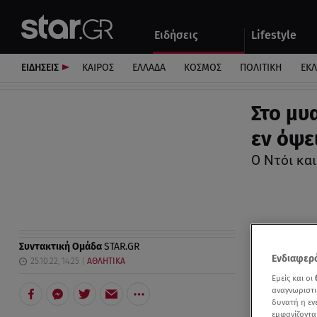
Αθλητικά
Quiz
Ειδήσεις
Lifestyle
Αυτοκίνητο
ΕΙΔΗΣΕΙΣ
ΚΑΙΡΟΣ
ΕΛΛΑΔΑ
ΚΟΣΜΟΣ
ΠΟΛΙΤΙΚΗ
ΕΚ
Στο μυα
εν όψε
Ο Ντόι και
Συντακτική Ομάδα
STAR.GR
Ενδιαφερό
25.10.22, 14:25
ΑΘΛΗΤΙΚΑ
Εμείς και οι
αναγνωριστι
δυνατή η ε
εμφανίζοντα