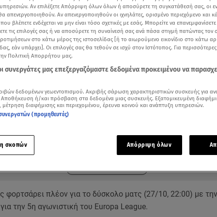
υπηρεσιών. Αν επιλέξετε Απόρριψη όλων όλων ή αποσύρετε τη συγκατάθεσή σας, οι ε
 θα απενεργοποιηθούν. Αν απενεργοποιηθούν οι ιχνηλάτες, ορισμένο περιεχόμενο και κά
 που βλέπετε ενδέχεται να μην είναι τόσο σχετικές με εσάς. Μπορείτε να επανεμφανίσετ
ξετε τις επιλογές σας ή να αποσύρετε τη συναίνεσή σας ανά πάσα στιγμή πατώντας τον
προτιμήσεων στο κάτω μέρος της ιστοσελίδας [ή το αιωρούμενο εικονίδιο στο κάτω α
δας, εάν υπάρχει]. Οι επιλογές σας θα τεθούν σε ισχύ στον Ιστότοπος. Για περισσότερε
την Πολιτική Απορρήτου μας.
 οι συνεργάτες μας επεξεργαζόμαστε δεδομένα προκειμένου να παρασχ
ριβών δεδομένων γεωεντοπισμού. Ακριβής σάρωση χαρακτηριστικών συσκευής για αν
 Αποθήκευση ή/και πρόσβαση στα δεδομένα μιας συσκευής. Εξατομικευμένη διαφήμι
, μέτρηση διαφήμισης και περιεχομένου, έρευνα κοινού και ανάπτυξη υπηρεσιών.
συνεργατών (προμηθευτές)
ότερα άρθρα μας στην αναζήτηση σας
.gr στις επιλογές σας
Δείτε περισσότερα άρθρα μας στα αποτελέσματα αναζήτησης
η σκοπών
Απόρριψη όλων
Απ
Add star.gr on Google
 φορτσάρει πλέον για το δύσκολο ματς (27/10, 22:00) με τη
ια την 5η αγωνιστική του Europa League.