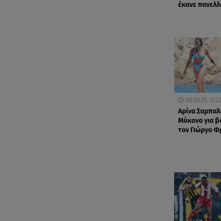
έκανε πανελλ
06.08.26, 15:2
Αρίνα Σαμπαλ
Μύκονο για βο
τον Γιώργο 