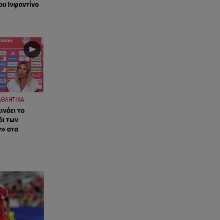
08.08.26 , 14:50
ου Ινφαντίνο
Κατερίνα Καινούργιου: Η Πάρος
και το cool φορμάκι της
κορούλας της!
08.08.26 , 14:25
Καιρός: Σε πορτοκαλί
συναγερμό η χώρα για φωτιές
τα επόμενα 24ωρα
ΑΘΛΗΤΙΚΑ
ινάει το
08.08.26 , 14:00
δι των
Summer fling: Γιατί να πεις ναι
» στα
σε έναν καλοκαιρινό έρωτα
08.08.26 , 13:59
Αθηνά Οικονομάκου: Οι... hot
αναρτήσεις της με animal print
μπικίνι!
08.08.26 , 13:49