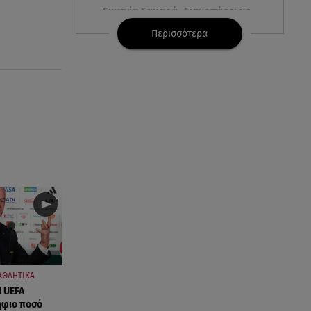
Ευγενία Σαμαρά: Διακοπάρει με
τον Νίκο Μουτσινά - Πού
Περισσότερα
βρίσκονται;
08.08.26 , 16:00
Back to black: η διαχρονική αξία
του μαύρου στην καλοκαιρινή
γκαρνταρόμπα
08.08.26 , 15:20
Δούκισσα Νομικού: Από τη
Μύκονο «πετάχτηκε» στη
Γαλλική Πολυνησία!
08.08.26 , 15:01
Λυκαβηττός: Σε 57χρονη
γυναίκα ανήκει η σορός που
ΑΘΛΗΤΙΚΑ
βρέθηκε σε σπηλιά
Η UEFA
ήφιο ποσό