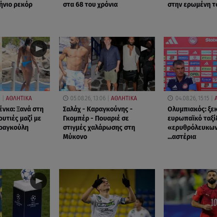
ήνιο ρεκόρ
στα 68 του χρόνια
στην ερωμένη τ
2
ΑΘΛΗΤΙΚΑ
05.08.26, 13:06
ΑΘΛΗΤΙΚΑ
04.08.26, 15:15
ένκα: Ξανά στη
Σαλάχ - Καραγκούνης -
Ολυμπιακός: ξεκ
υτιές μαζί με
Γκομπέρ - Πουαριέ σε
ευρωπαϊκό ταξί
Φραγκούλη
στιγμές χαλάρωσης στη
«ερυθρόλευκων
Μύκονο
...αστέρια