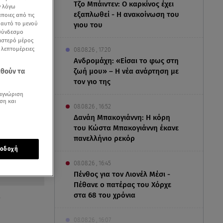
Τζο Μπάιντεν: Ο καρκίνος έχει
ν λόγω
εξαπλωθεί - Η ανακοίνωση του
ποιες από τις
ε αυτό το μενού
γιου του
 σύνδεσμο
ριστερό μέρος
ς λεπτομέρειες
08.08.26 , 17:20
Ανδρομάχη: «Είσαι το φως στη
ζωή μου» – Η νέα ανάρτηση με
εθούν τα
τον γιο της
αγνώριση
ση και
08.08.26 , 16:52
Δανάη Μπακογιάννη: Η κόρη
του Κώστα Μπακογιάννη έκανε
πανελλήνιο ρεκόρ
οδοχή
08.08.26 , 16:45
Πένθος για τον Λιονέλ Μέσι -
Πέθανε ο πατέρας του Χόρχε
στα 68 του χρόνια
ν
08.08.26 , 16:07