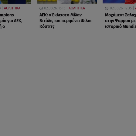
8
ΑΘΛΗΤΙΚΑ
02.08.26, 15:15
ΑΘΛΗΤΙΚΑ
02.08.26, 12:35
mpions
ΑΕΚ: «Έκλεισε» Μίλαν
Μοχάμεντ Σαλάχ
ρία για ΑΕΚ,
Βιτάλις και περιμένει Φίλιπ
στην Ψαρρού με
ή ο
Κόστιτς
ιστορικό Mundi