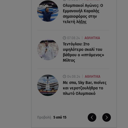
Ολυμπιακοί Αγώνες: Ο
Εμμανουήλ Καραλής
σημαιοφόρος στην
τελετή λήξης
07.08.24
ΑΘΛΗΤΙΚΑ
Τεντόγλου: Στο
υψηλότερο σκαλί του
βάθρου ο «ιπτάμενος»
Μίλτος
04.08.24
ΑΘΛΗΤΙΚΑ
Με σπα, Sky Bar, πισίνες
και νεροτζουλήθρα το
πλωτό Ολυμπιακό
Προβολή
5 από 15