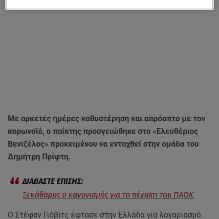
Με αρκετές ημέρες καθυστέρηση και απρόοπτο με τον
κορωνοϊό, ο παίκτης προσγειώθηκε στο «Ελευθέριος
Βενιζέλος» προκειμένου να ενταχθεί στην ομάδα του
Δημήτρη Πρίφτη.
Ξεκάθαρος ο κανονισμός για το πέναλτι του ΠΑΟΚ
Ο Στέφαν Γιόβιτς έφτασε στην Ελλάδα για λογαριασμό