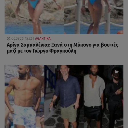
06.08.26, 15:22
ΑΘΛΗΤΙΚΑ
Αρίνα Σαμπαλένκα: Ξανά στη Μύκονο για βουτιές
μαζί με τον Γιώργο Φραγκούλη