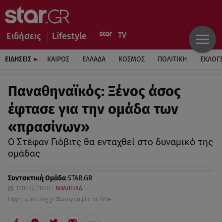
Ειδήσεις
Lifestyle
ΕΙΔΗΣΕΙΣ
ΚΑΙΡΟΣ
ΕΛΛΑΔΑ
ΚΟΣΜΟΣ
ΠΟΛΙΤΙΚΗ
ΕΚΛΟΓ
Παναθηναϊκός: Ξένος άσος
έφτασε για την ομάδα των
«πρασίνων»
Ο Στέφαν Γιόβιτς θα ενταχθεί στο δυναμικό της
ομάδας
Συντακτική Ομάδα
STAR.GR
17.01.22, 18:20
ΑΘΛΗΤΙΚΑ
Πηγή: sportdog.gr Φωτογραφία: In Time