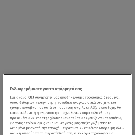
Ενδιαφερόμαστε για το απόρρητό σας
Εμείς και οι
603
συνεργάτες μας αποθηκεύουμε προσωπικά δεδομένα,
όπως δεδομένα περιήγησης ή μοναδικά αναγνωριστικά στοιχεία, και
έχουμε πρόσβαση σε αυτά στη συσκευή σας. Αν επιλέξετε Αποδοχή, θα
καταστεί δυνατή η ενεργοποίηση τεχνολογιών παρακολούθησης
προκειμένου να υποστηριχθούν οι σκοποί που εμφανίζονται παρακάτω,
για τους οποίους εμείς και οι συνεργάτες μας επεξεργαζόμαστε τα
δεδομένα με σκοπό την παροχή υπηρεσιών. Αν επιλέξετε Απόρριψη όλων
όλων ή αποσύρετε τη συγκατάθεσή σας, οι εν λόγω τεχνολογίες θα