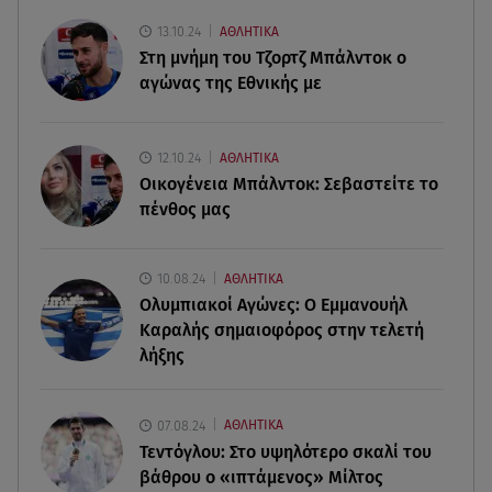
Motor Oil: Δωρεά πυροσβεστικών οχημάτων και
εξοπλισμού στον Άγιο Βασίλειο
13.10.24
ΑΘΛΗΤΙΚΑ
Στη μνήμη του Τζορτζ Μπάλντοκ ο
αγώνας της Εθνικής με
06.08.26 , 20:49
Άκης Παυλόπουλος: Η τρυφερή εξομολόγηση
της συζύγου του, Ελένης Φωτοπούλου
12.10.24
ΑΘΛΗΤΙΚΑ
Οικογένεια Μπάλντοκ: Σεβαστείτε το
06.08.26 , 20:25
πένθος μας
Πώς επικοινωνούν τα ελικόπτερα στη φωτιά και
ο ρόλος του «συνδέσμου»
10.08.24
ΑΘΛΗΤΙΚΑ
06.08.26 , 20:16
Ολυμπιακοί Αγώνες: Ο Εμμανουήλ
Αθηνά Οικονομάκου από την Μπόρα Μπόρα:
Καραλής σημαιοφόρος στην τελετή
«Έσκασε όλη η κούραση του χειμώνα»
λήξης
06.08.26 , 20:04
Σαμοθράκη: Συγκλονιστική διάσωση 15χρονης
07.08.24
ΑΘΛΗΤΙΚΑ
από δύσβατο φαράγγι
Τεντόγλου: Στο υψηλότερο σκαλί του
βάθρου ο «ιπτάμενος» Μίλτος