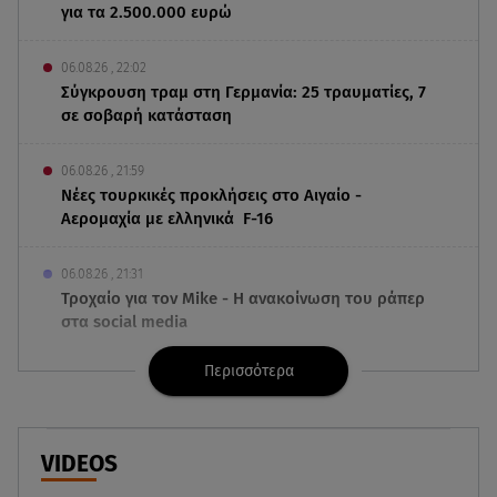
για τα 2.500.000 ευρώ
06.08.26 , 22:02
Σύγκρουση τραμ στη Γερμανία: 25 τραυματίες, 7
σε σοβαρή κατάσταση
06.08.26 , 21:59
Νέες τουρκικές προκλήσεις στο Αιγαίο -
Αερομαχία με ελληνικά F-16
06.08.26 , 21:31
Τροχαίο για τον Mike - Η ανακοίνωση του ράπερ
στα social media
Περισσότερα
06.08.26 , 21:22
Ισραήλ - Κύπρος - Κρήτη: Το μεγαλύτερο
υποθαλάσσιο καλώδιο στον κόσμο
VIDEOS
06.08.26 , 21:07