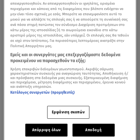
απενεργοποιηθούν. Αν απενεργοποιηθούν οι ιχνηλάτες, ορισμένο
περιεχόμενο και κάποιες από τις διαφημίσεις που βλέπετε ενδέχεται να
μην είναι τόσο σχετικές με εσάς. Μπορείτε να επανεμφανίσετε αυτό το
μενού για να αλλάξετε τις επιλογές σας ή να αποσύρετε τη συναίνεσή σας
ανά πάσα στιγμή πατώντας τον σύνδεσμο Διαχείριση προτιμήσεων στο
κάτω μέρος της ιστοσελίδας [ή το αιωρούμενο εικονίδιο στο κάτω
αριστερό μέρος της ιστοσελίδας, εάν υπάρχει]. Οι επιλογές σας θα τεθούν
σε ισχύ στον Ιστότοπος. Για περισσότερες λεπτομέρειες ανατρέξτε στην
Πολιτική Απορρήτου μας.
Εμείς και οι συνεργάτες μας επεξεργαζόμαστε δεδομένα
προκειμένου να παρασχεθούν τα εξής:
Χρήση επακριβών δεδομένων γεωεντοπισμού. Ακριβής σάρωση
χαρακτηριστικών συσκευής για αναγνώριση ταυτότητας. Αποθήκευση ή/
και πρόσβαση στα δεδομένα μιας συσκευής. Εξατομικευμένη διαφήμιση
και περιεχόμενο, μέτρηση διαφήμισης και περιεχομένου, έρευνα κοινού
και ανάπτυξη υπηρεσιών.
Κατάλογος συνεργατών (προμηθευτές)
Εμφάνιση σκοπών
Απόρριψη όλων
Αποδοχή