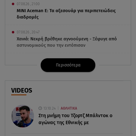
07.08.26 , 21:00
MINI Aceman E: Τα αξεσουάρ για περιπετειώδεις
διαδρομές
07.08.26 , 20:47
Χανιά: Νεκρή βρέθηκε αγνοούμενη - Ξέφυγε από
αστυνομικούς που την εντόπισαν
07.08.26 , 20:18
Περισσότερα
Μυστράς: Κρίσιμος για το κατηγορητήριο ο
χρόνος θανάτου του 90χρονου
07.08.26 , 20:13
VIDEOS
Κυψέλη: Tι βρέθηκε στο διαμέρισμα της
38χρονης Λίζα
13.10.24
ΑΘΛΗΤΙΚΑ
Στη μνήμη του Τζορτζ Μπάλντοκ ο
07.08.26 , 19:15
αγώνας της Εθνικής με
Συντάξεις Σεπτεμβρίου: Πότε θα μπουν τα
χρήματα στους λογαριασμούς