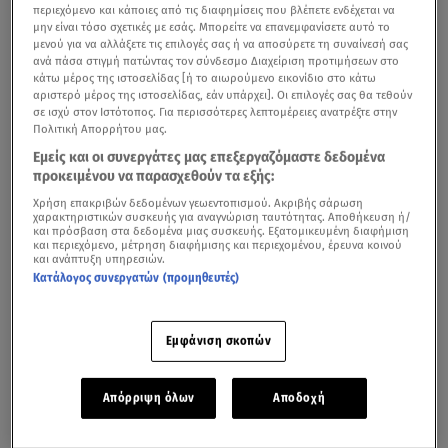
περιεχόμενο και κάποιες από τις διαφημίσεις που βλέπετε ενδέχεται να
μην είναι τόσο σχετικές με εσάς. Μπορείτε να επανεμφανίσετε αυτό το
μενού για να αλλάξετε τις επιλογές σας ή να αποσύρετε τη συναίνεσή σας
ανά πάσα στιγμή πατώντας τον σύνδεσμο Διαχείριση προτιμήσεων στο
κάτω μέρος της ιστοσελίδας [ή το αιωρούμενο εικονίδιο στο κάτω
αριστερό μέρος της ιστοσελίδας, εάν υπάρχει]. Οι επιλογές σας θα τεθούν
σε ισχύ στον Ιστότοπος. Για περισσότερες λεπτομέρειες ανατρέξτε στην
Πολιτική Απορρήτου μας.
Εμείς και οι συνεργάτες μας επεξεργαζόμαστε δεδομένα
προκειμένου να παρασχεθούν τα εξής:
Χρήση επακριβών δεδομένων γεωεντοπισμού. Ακριβής σάρωση
χαρακτηριστικών συσκευής για αναγνώριση ταυτότητας. Αποθήκευση ή/
και πρόσβαση στα δεδομένα μιας συσκευής. Εξατομικευμένη διαφήμιση
και περιεχόμενο, μέτρηση διαφήμισης και περιεχομένου, έρευνα κοινού
και ανάπτυξη υπηρεσιών.
Κατάλογος συνεργατών (προμηθευτές)
Εμφάνιση σκοπών
Απόρριψη όλων
Αποδοχή