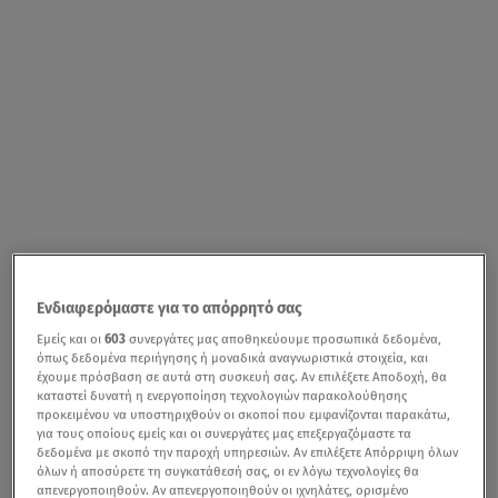
Ενδιαφερόμαστε για το απόρρητό σας
Εμείς και οι
603
συνεργάτες μας αποθηκεύουμε προσωπικά δεδομένα,
όπως δεδομένα περιήγησης ή μοναδικά αναγνωριστικά στοιχεία, και
έχουμε πρόσβαση σε αυτά στη συσκευή σας. Αν επιλέξετε Αποδοχή, θα
καταστεί δυνατή η ενεργοποίηση τεχνολογιών παρακολούθησης
προκειμένου να υποστηριχθούν οι σκοποί που εμφανίζονται παρακάτω,
για τους οποίους εμείς και οι συνεργάτες μας επεξεργαζόμαστε τα
δεδομένα με σκοπό την παροχή υπηρεσιών. Αν επιλέξετε Απόρριψη όλων
όλων ή αποσύρετε τη συγκατάθεσή σας, οι εν λόγω τεχνολογίες θα
απενεργοποιηθούν. Αν απενεργοποιηθούν οι ιχνηλάτες, ορισμένο