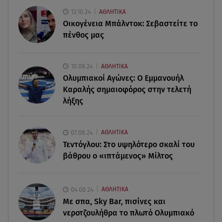
12.10.24
ΑΘΛΗΤΙΚΑ
07.08.26 , 18:45
Οικογένεια Μπάλντοκ: Σεβαστείτε το
Φωτιά στο Στεφάνι Κορίνθου: Μήνυμα από το 112
πένθος μας
- Σηκώθηκαν εναέρια μέσα
07.08.26 , 18:34
10.08.24
ΑΘΛΗΤΙΚΑ
Έξοδος Αυγούστου: Στο 100% η πληρότητα για
Ολυμπιακοί Αγώνες: Ο Εμμανουήλ
Κυκλάδες
Καραλής σημαιοφόρος στην τελετή
λήξης
07.08.26 , 17:44
Παιδικοί σταθμοί: Πότε βγαίνουν τα προσωρινά
αποτελέσματα
07.08.24
ΑΘΛΗΤΙΚΑ
Τεντόγλου: Στο υψηλότερο σκαλί του
βάθρου ο «ιπτάμενος» Μίλτος
04.08.24
ΑΘΛΗΤΙΚΑ
Με σπα, Sky Bar, πισίνες και
νεροτζουλήθρα το πλωτό Ολυμπιακό