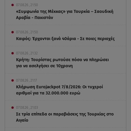
07.08.26 , 21:50
«Συμφωνία της Μέκκας» για Τουρκία – Σαουδική
Αραβία - Πακιστάν
07.08.26 , 21:50
Καιρός: Έρχονται ξανά 40άρια - Σε ποιες περιοχές
07.08.26 , 21:32
Κρήτη: Τουρίστας ρωτούσε πόσο να πληρώσει
για να ασελγήσει σε 10χρονη
07.08.26 , 21:17
Κλήρωση Eurojackpot 7/8/2026: Οι τυχεροί
αριθμοί για τα 32.000.000 ευρώ
07.08.26 , 21:03
Σε τρία επίπεδα οι παραβιάσεις της Τουρκίας στο
Αιγαίο