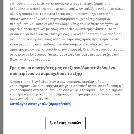
για τους οποίους εμείς και οι συνεργάτες μας επεξεργαζόμαστε τα
δεδομένα με σκοπό την παροχή υπηρεσιών. Αν επιλέξετε Απόρριψη όλων
όλων ή αποσύρετε τη συγκατάθεσή σας, οι εν λόγω τεχνολογίες θα
απενεργοποιηθούν. Αν απενεργοποιηθούν οι ιχνηλάτες, ορισμένο
περιεχόμενο και κάποιες από τις διαφημίσεις που βλέπετε ενδέχεται να
μην είναι τόσο σχετικές με εσάς. Μπορείτε να επανεμφανίσετε αυτό το
μενού για να αλλάξετε τις επιλογές σας ή να αποσύρετε τη συναίνεσή σας
ανά πάσα στιγμή πατώντας τον σύνδεσμο Διαχείριση προτιμήσεων στο
κάτω μέρος της ιστοσελίδας [ή το αιωρούμενο εικονίδιο στο κάτω
αριστερό μέρος της ιστοσελίδας, εάν υπάρχει]. Οι επιλογές σας θα τεθούν
σε ισχύ στον Ιστότοπος. Για περισσότερες λεπτομέρειες ανατρέξτε στην
Πολιτική Απορρήτου μας.
Εμείς και οι συνεργάτες μας επεξεργαζόμαστε δεδομένα
προκειμένου να παρασχεθούν τα εξής:
Χρήση επακριβών δεδομένων γεωεντοπισμού. Ακριβής σάρωση
χαρακτηριστικών συσκευής για αναγνώριση ταυτότητας. Αποθήκευση ή/
και πρόσβαση στα δεδομένα μιας συσκευής. Εξατομικευμένη διαφήμιση
και περιεχόμενο, μέτρηση διαφήμισης και περιεχομένου, έρευνα κοινού
και ανάπτυξη υπηρεσιών.
Κατάλογος συνεργατών (προμηθευτές)
Εμφάνιση σκοπών