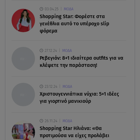
Καιρός: Έρχονται ξανά 40άρια - Σε ποιες περιοχές
03.04.25
ΜΟΔΑ
Shopping Star: Φορέστε στα
07.08.26 , 16:00
γενέθλια αυτό το υπέροχο slip
Ανακάλυψε ξανά τη δύναμή σου: μην σε τρομάζει
φόρεμα
η μυϊκή απώλεια
07.08.26 , 15:24
27.12.24
ΜΟΔΑ
Ιωάννα Τούνη - Δημήτρης Σπυριδωνίδης: Η
Ρεβεγιόν: 8+1 ιδιαίτερα outfits για να
throwback φωτογραφία από την Ίμπιζα
κλέψετε την παράσταση!
07.08.26 , 15:21
Toyota C-HR: Δέκα χρόνια ξεχωριστής
23.12.24
ΜΟΔΑ
καινοτομίας και επιτυχίας
Χριστουγεννιάτικα νύχια: 5+1 ιδέες
για γιορτινό μανικιούρ
26.11.24
ΜΟΔΑ
Shopping Star Ηλιάνα: «Θα
προτιμούσα να είχες προλάβει