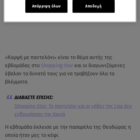
Απόρριψη όλων
Αποδοχή
«Κομψή με παντελόνι» είναι το θέμα αυτής της
εβδομάδας στο
Shopping Star
και οι διαγωνιζόμενες
έβαλαν τα δυνατά τους για να τραβήξουν όλα τα
βλέμματα.
Shopping Star: To παντελόνι και οι γόβες της Lisa δεν
ενθουσίασαν την Καγιά
Η εβδομάδα έκλεισε με την πασαρέλα της Θεοδώρας η
οποία ήταν μες το κέφι.