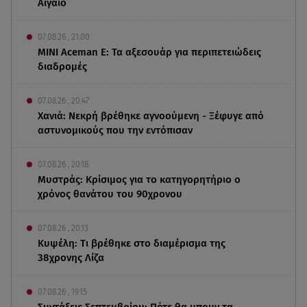
Αιγαίο
07.08.26 , 21:00
MINI Aceman E: Τα αξεσουάρ για περιπετειώδεις
διαδρομές
07.08.26 , 20:47
Χανιά: Νεκρή βρέθηκε αγνοούμενη - Ξέφυγε από
αστυνομικούς που την εντόπισαν
07.08.26 , 20:18
Μυστράς: Κρίσιμος για το κατηγορητήριο ο
χρόνος θανάτου του 90χρονου
07.08.26 , 20:13
Κυψέλη: Tι βρέθηκε στο διαμέρισμα της
38χρονης Λίζα
07.08.26 , 19:15
Συντάξεις Σεπτεμβρίου: Πότε θα μπουν τα