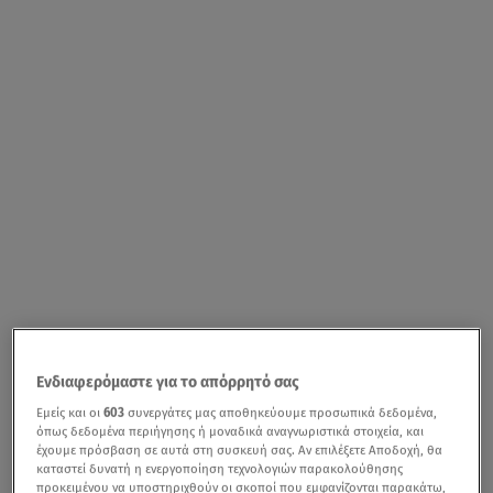
Ενδιαφερόμαστε για το απόρρητό σας
Εμείς και οι
603
συνεργάτες μας αποθηκεύουμε προσωπικά δεδομένα,
όπως δεδομένα περιήγησης ή μοναδικά αναγνωριστικά στοιχεία, και
έχουμε πρόσβαση σε αυτά στη συσκευή σας. Αν επιλέξετε Αποδοχή, θα
καταστεί δυνατή η ενεργοποίηση τεχνολογιών παρακολούθησης
προκειμένου να υποστηριχθούν οι σκοποί που εμφανίζονται παρακάτω,