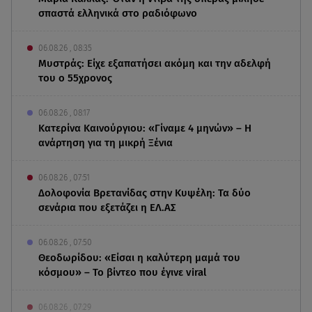
σπαστά ελληνικά στο ραδιόφωνο
06.08.26 , 08:35
Μυστράς: Είχε εξαπατήσει ακόμη και την αδελφή
του ο 55χρονος
06.08.26 , 08:17
Κατερίνα Καινούργιου: «Γίναμε 4 μηνών» – Η
ανάρτηση για τη μικρή Ξένια
06.08.26 , 07:51
Δολοφονία Βρετανίδας στην Κυψέλη: Τα δύο
σενάρια που εξετάζει η ΕΛ.ΑΣ
06.08.26 , 07:50
Θεοδωρίδου: «Είσαι η καλύτερη μαμά του
κόσμου» – Το βίντεο που έγινε viral
06.08.26 , 07:29