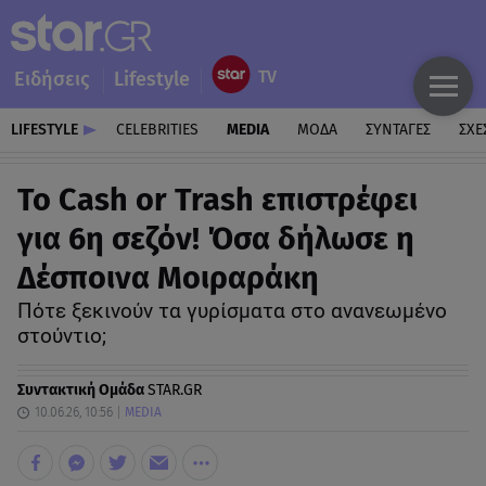
Ειδήσεις
Lifestyle
LIFESTYLE
CELEBRITIES
MEDIA
ΜΟΔΑ
ΣΥΝΤΑΓΕΣ
ΣΧΕ
Το Cash or Trash επιστρέφει
για 6η σεζόν! Όσα δήλωσε η
Δέσποινα Μοιραράκη
Πότε ξεκινούν τα γυρίσματα στο ανανεωμένο
στούντιο;
Συντακτική Ομάδα
STAR.GR
10.06.26, 10:56
MEDIA