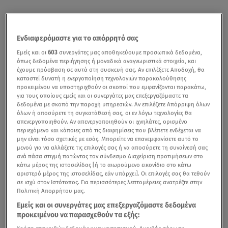
Ενδιαφερόμαστε για το απόρρητό σας
Εμείς και οι
603
συνεργάτες μας αποθηκεύουμε προσωπικά δεδομένα,
όπως δεδομένα περιήγησης ή μοναδικά αναγνωριστικά στοιχεία, και
έχουμε πρόσβαση σε αυτά στη συσκευή σας. Αν επιλέξετε Αποδοχή, θα
καταστεί δυνατή η ενεργοποίηση τεχνολογιών παρακολούθησης
προκειμένου να υποστηριχθούν οι σκοποί που εμφανίζονται παρακάτω,
για τους οποίους εμείς και οι συνεργάτες μας επεξεργαζόμαστε τα
δεδομένα με σκοπό την παροχή υπηρεσιών. Αν επιλέξετε Απόρριψη όλων
όλων ή αποσύρετε τη συγκατάθεσή σας, οι εν λόγω τεχνολογίες θα
απενεργοποιηθούν. Αν απενεργοποιηθούν οι ιχνηλάτες, ορισμένο
περιεχόμενο και κάποιες από τις διαφημίσεις που βλέπετε ενδέχεται να
μην είναι τόσο σχετικές με εσάς. Μπορείτε να επανεμφανίσετε αυτό το
μενού για να αλλάξετε τις επιλογές σας ή να αποσύρετε τη συναίνεσή σας
ανά πάσα στιγμή πατώντας τον σύνδεσμο Διαχείριση προτιμήσεων στο
κάτω μέρος της ιστοσελίδας [ή το αιωρούμενο εικονίδιο στο κάτω
αριστερό μέρος της ιστοσελίδας, εάν υπάρχει]. Οι επιλογές σας θα τεθούν
σε ισχύ στον Ιστότοπος. Για περισσότερες λεπτομέρειες ανατρέξτε στην
Πολιτική Απορρήτου μας.
Εμείς και οι συνεργάτες μας επεξεργαζόμαστε δεδομένα
προκειμένου να παρασχεθούν τα εξής: