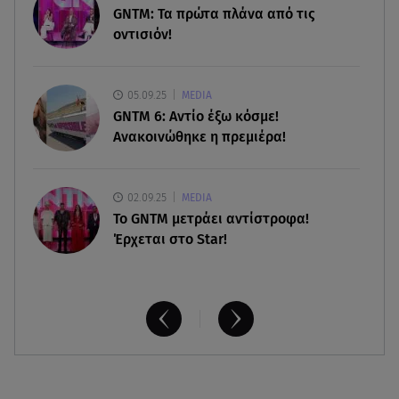
τρία μέλη οικογένειας
GNTM: Τα πρώτα πλάνα από τις
οντισιόν!
05.08.26 , 22:35
Αλεξάνδρα Νίκα: Η... χρυσή ώρα στο σκάφος με
την καλύτερη παρέα!
05.09.25
MEDIA
GNTM 6: Αντίο έξω κόσμε!
Ανακοινώθηκε η πρεμιέρα!
02.09.25
MEDIA
Το GNTM μετράει αντίστροφα!
Έρχεται στο Star!