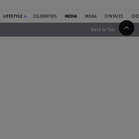
LIFESTYLE
CELEBRITIES
MEDIA
ΜΟΔΑ
ΣΥΝΤΑΓΕΣ
ΣΧΕ
Back to Top