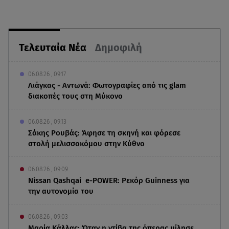
Τελευταία Νέα
Δημοφιλή
06.08.26 , 09:17
Λιάγκας - Αντωνά: Φωτογραφίες από τις glam
διακοπές τους στη Μύκονο
06.08.26 , 09:13
Σάκης Ρουβάς: Άφησε τη σκηνή και φόρεσε
στολή μελισσοκόμου στην Κύθνο
06.08.26 , 09:09
Nissan Qashqai e-POWER: Ρεκόρ Guinness για
την αυτονομία του
06.08.26 , 09:03
Μαρία Κάλλας: Όταν η ντίβα της όπερας μίλησε