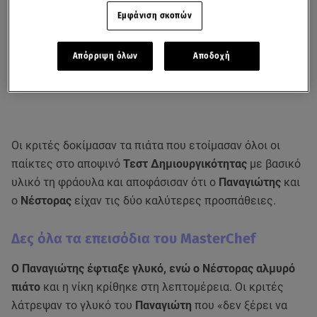
Εμφάνιση σκοπών
Απόρριψη όλων
Αποδοχή
Οι κριτές δοκίμασαν τα πιάτα που ετοίμασαν όλοι οι
παίκτες στο αποψινό
Τεστ Δημιουργικότητας
με βασικό
υλικό τη φράουλα και αποφάσισαν ότι ο
Παναγιώτης
και
ο
Νέστορας
είχαν τις δύο καλύτερες προσπάθειες.
Δες όλα τα επεισόδια του MasterChef
Ο Παναγιώτης έφτιαξε γλυκό, ενώ ο Νέστορας αλμυρό
πιάτο
και η νίκη κρίθηκε στη λεπτομέρεια. Οι κριτές
λάτρεψαν το γλυκό του
Παναγιώτη
που «δεν ξέρει να