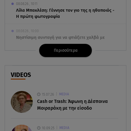
08.08.26 , 10:11
Λίλα Μπακλέση: Γέννησε τον γιο της η ηθοποιός -
Η πρώτη φωτογραφία
08.08.26 , 10:00
Νηστίσιμη συνταγή για να φτιάξετε χαλβά με
σοκολάτα και πορτοκάλι
Περισσότερα
08.08.26 , 09:26
Φωτιά Αττικοβοιωτία: Απελευθερώθηκε ενέργεια
ίση με 6 βόμβες Χιροσίμα
VIDEOS
08.08.26 , 09:05
BMW: Οι πωλήσεις και η συμφωνία με τους
15.07.26
MEDIA
εργαζόμενους
Cash or Trash: Άφωνη η Δέσποινα
Μοιραράκη με την είσοδο
08.08.26 , 09:03
8 Αυγούστου: Σήμερα η Παγκόσμια Ημέρα Γάτας
10.09.25
MEDIA