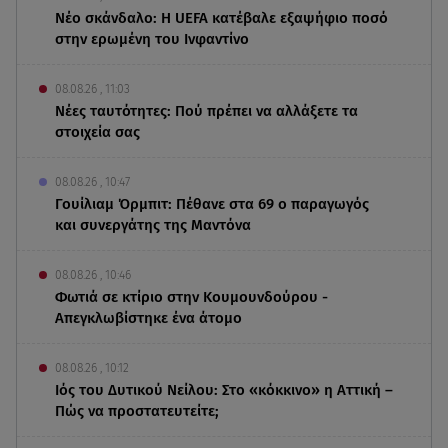
Νέο σκάνδαλο: Η UEFA κατέβαλε εξαψήφιο ποσό
στην ερωμένη του Ινφαντίνο
08.08.26 , 11:03
Νέες ταυτότητες: Πού πρέπει να αλλάξετε τα
στοιχεία σας
08.08.26 , 10:47
Γουίλιαμ Όρμπιτ: Πέθανε στα 69 ο παραγωγός
και συνεργάτης της Μαντόνα
08.08.26 , 10:46
Φωτιά σε κτίριο στην Κουμουνδούρου -
Απεγκλωβίστηκε ένα άτομο
08.08.26 , 10:12
Ιός του Δυτικού Νείλου: Στο «κόκκινο» η Αττική –
Πώς να προστατευτείτε;