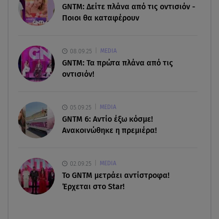
08.08.26 , 08:47
GNTM: Δείτε πλάνα από τις οντισιόν -
Καιρός Δεκαπενταύγουστος: Βοριάδες έως 9
Ποιοι θα καταφέρουν
μποφόρ και πτώση θερμοκρασίας
08.08.26 , 03:00
08.09.25
MEDIA
Εορτολόγιο: Ποιοι γιορτάζουν στις 8 Αυγούστου
GNTM: Τα πρώτα πλάνα από τις
οντισιόν!
07.08.26 , 22:40
Χανιά: Φίδι δάγκωσε 13χρονο σε παραλία
05.09.25
MEDIA
GNTM 6: Αντίο έξω κόσμε!
Ανακοινώθηκε η πρεμιέρα!
02.09.25
MEDIA
Το GNTM μετράει αντίστροφα!
Έρχεται στο Star!