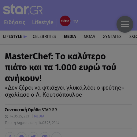
Ειδήσεις
Lifestyle
LIFESTYLE
CELEBRITIES
MEDIA
ΜΟΔΑ
ΣΥΝΤΑΓΕΣ
ΣΧΕ
MasterChef: Tο καλύτερο
πιάτο και τα 1.000 ευρώ τού
ανήκουν!
«Δεν ξέρει να φτιάχνει γλυκά,λέει ο ψεύτης»
σχολίασε ο Λ. Κουτσόπουλος
Συντακτική Ομάδα
STAR.GR
14.05.25, 23:11
MEDIA
Πρώτη Δημοσίευση: 14.05.25, 23:14