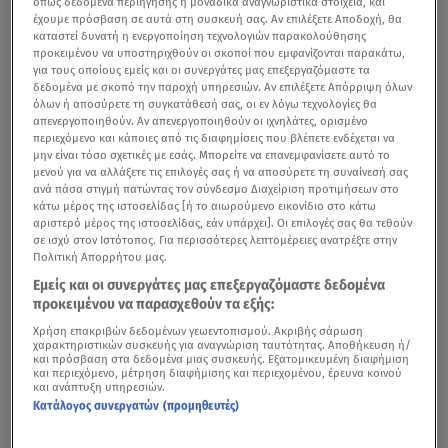
όπως δεδομένα περιήγησης ή μοναδικά αναγνωριστικά στοιχεία, και
έχουμε πρόσβαση σε αυτά στη συσκευή σας. Αν επιλέξετε Αποδοχή, θα
καταστεί δυνατή η ενεργοποίηση τεχνολογιών παρακολούθησης
προκειμένου να υποστηριχθούν οι σκοποί που εμφανίζονται παρακάτω,
για τους οποίους εμείς και οι συνεργάτες μας επεξεργαζόμαστε τα
δεδομένα με σκοπό την παροχή υπηρεσιών. Αν επιλέξετε Απόρριψη όλων
όλων ή αποσύρετε τη συγκατάθεσή σας, οι εν λόγω τεχνολογίες θα
απενεργοποιηθούν. Αν απενεργοποιηθούν οι ιχνηλάτες, ορισμένο
περιεχόμενο και κάποιες από τις διαφημίσεις που βλέπετε ενδέχεται να
μην είναι τόσο σχετικές με εσάς. Μπορείτε να επανεμφανίσετε αυτό το
μενού για να αλλάξετε τις επιλογές σας ή να αποσύρετε τη συναίνεσή σας
ανά πάσα στιγμή πατώντας τον σύνδεσμο Διαχείριση προτιμήσεων στο
κάτω μέρος της ιστοσελίδας [ή το αιωρούμενο εικονίδιο στο κάτω
αριστερό μέρος της ιστοσελίδας, εάν υπάρχει]. Οι επιλογές σας θα τεθούν
σε ισχύ στον Ιστότοπος. Για περισσότερες λεπτομέρειες ανατρέξτε στην
Πολιτική Απορρήτου μας.
Εμείς και οι συνεργάτες μας επεξεργαζόμαστε δεδομένα
προκειμένου να παρασχεθούν τα εξής:
Χρήση επακριβών δεδομένων γεωεντοπισμού. Ακριβής σάρωση
χαρακτηριστικών συσκευής για αναγνώριση ταυτότητας. Αποθήκευση ή/
και πρόσβαση στα δεδομένα μιας συσκευής. Εξατομικευμένη διαφήμιση
και περιεχόμενο, μέτρηση διαφήμισης και περιεχομένου, έρευνα κοινού
και ανάπτυξη υπηρεσιών.
Κατάλογος συνεργατών (προμηθευτές)