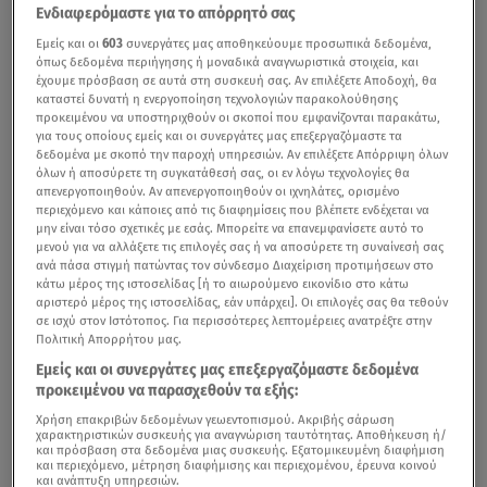
Ενδιαφερόμαστε για το απόρρητό σας
Εμείς και οι
603
συνεργάτες μας αποθηκεύουμε προσωπικά δεδομένα,
όπως δεδομένα περιήγησης ή μοναδικά αναγνωριστικά στοιχεία, και
έχουμε πρόσβαση σε αυτά στη συσκευή σας. Αν επιλέξετε Αποδοχή, θα
καταστεί δυνατή η ενεργοποίηση τεχνολογιών παρακολούθησης
προκειμένου να υποστηριχθούν οι σκοποί που εμφανίζονται παρακάτω,
για τους οποίους εμείς και οι συνεργάτες μας επεξεργαζόμαστε τα
δεδομένα με σκοπό την παροχή υπηρεσιών. Αν επιλέξετε Απόρριψη όλων
όλων ή αποσύρετε τη συγκατάθεσή σας, οι εν λόγω τεχνολογίες θα
απενεργοποιηθούν. Αν απενεργοποιηθούν οι ιχνηλάτες, ορισμένο
περιεχόμενο και κάποιες από τις διαφημίσεις που βλέπετε ενδέχεται να
μην είναι τόσο σχετικές με εσάς. Μπορείτε να επανεμφανίσετε αυτό το
μενού για να αλλάξετε τις επιλογές σας ή να αποσύρετε τη συναίνεσή σας
ανά πάσα στιγμή πατώντας τον σύνδεσμο Διαχείριση προτιμήσεων στο
κάτω μέρος της ιστοσελίδας [ή το αιωρούμενο εικονίδιο στο κάτω
αριστερό μέρος της ιστοσελίδας, εάν υπάρχει]. Οι επιλογές σας θα τεθούν
σε ισχύ στον Ιστότοπος. Για περισσότερες λεπτομέρειες ανατρέξτε στην
Πολιτική Απορρήτου μας.
Εμείς και οι συνεργάτες μας επεξεργαζόμαστε δεδομένα
προκειμένου να παρασχεθούν τα εξής:
Χρήση επακριβών δεδομένων γεωεντοπισμού. Ακριβής σάρωση
χαρακτηριστικών συσκευής για αναγνώριση ταυτότητας. Αποθήκευση ή/
και πρόσβαση στα δεδομένα μιας συσκευής. Εξατομικευμένη διαφήμιση
και περιεχόμενο, μέτρηση διαφήμισης και περιεχομένου, έρευνα κοινού
και ανάπτυξη υπηρεσιών.