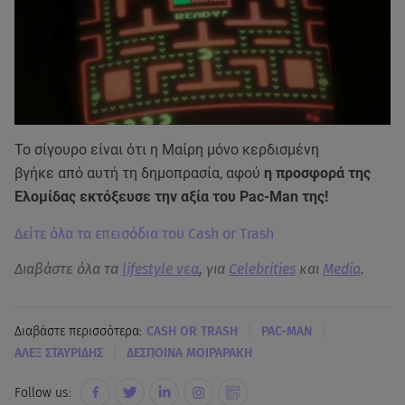
Το σίγουρο είναι ότι η Μαίρη μόνο κερδισμένη
βγήκε από αυτή τη δημοπρασία, αφού
η προσφορά της
Ελομίδας εκτόξευσε την αξία του Pac-Man της!
Δείτε όλα τα επεισόδια του Cash or Trash
Διαβάστε όλα τα
lifestyle νεα
, για
Celebrities
και
Media
.
|
|
Διαβάστε περισσότερα:
CASH OR TRASH
PAC-MAN
|
ΑΛΕΞ ΣΤΑΥΡΙΔΗΣ
ΔΕΣΠΟΙΝΑ ΜΟΙΡΑΡΑΚΗ
Follow us: