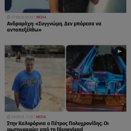
07.08.26, 09:29
MEDIA
Ανδρομάχη: «Συγγνώμη. Δεν μπόρεσα να
ανταπεξέλθω»
06.08.26, 12:29
MEDIA
Στην Καλιφόρνια ο Πέτρος Πολυχρονίδης: Οι
φωτογραφίες από τη Disneyland