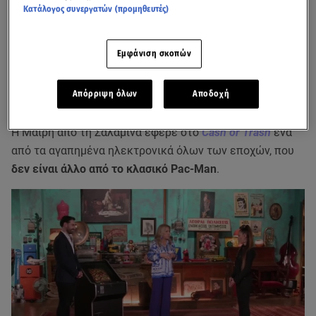
Κατάλογος συνεργατών (προμηθευτές)
Εμφάνιση σκοπών
Απόρριψη όλων
Αποδοχή
Η Μαίρη από τη Σαλαμίνα έφερε στο
Cash or Trash
ένα
από τα αγαπημένα ηλεκτρονικά όλων των εποχών, που
δεν είναι άλλο από το κλασικό Pac-Man
.