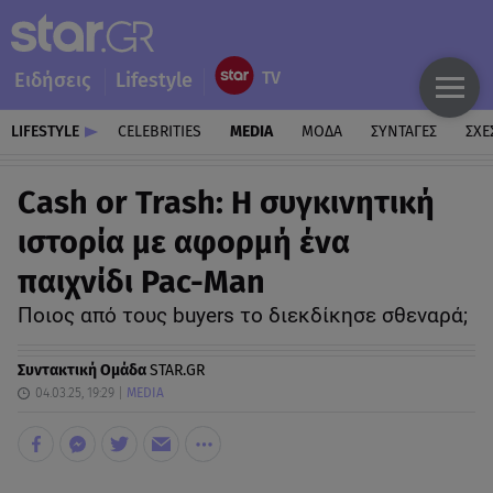
Ειδήσεις
Lifestyle
LIFESTYLE
CELEBRITIES
MEDIA
ΜΟΔΑ
ΣΥΝΤΑΓΕΣ
ΣΧΕ
Cash or Trash: Η συγκινητική
ιστορία με αφορμή ένα
παιχνίδι Pac-Man
Ποιος από τους buyers το διεκδίκησε σθεναρά;
Συντακτική Ομάδα
STAR.GR
04.03.25, 19:29
MEDIA