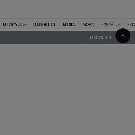
LIFESTYLE
CELEBRITIES
MEDIA
ΜΟΔΑ
ΣΥΝΤΑΓΕΣ
ΣΧΕ
Back to Top