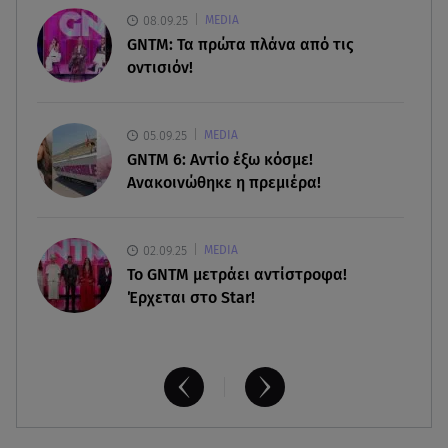
08.09.25
MEDIA
09.08.26 , 12:00
GNTM: Τα πρώτα πλάνα από τις
Πώς να αποσυνδεθείς (ρεαλιστικά) από το άγχος
οντισιόν!
στις διακοπές
09.08.26 , 11:55
05.09.25
MEDIA
Διακοπές στην Κρήτη κάνει ο πρωθυπουργός
GNTM 6: Αντίο έξω κόσμε!
Ανακοινώθηκε η πρεμιέρα!
02.09.25
MEDIA
Το GNTM μετράει αντίστροφα!
Έρχεται στο Star!