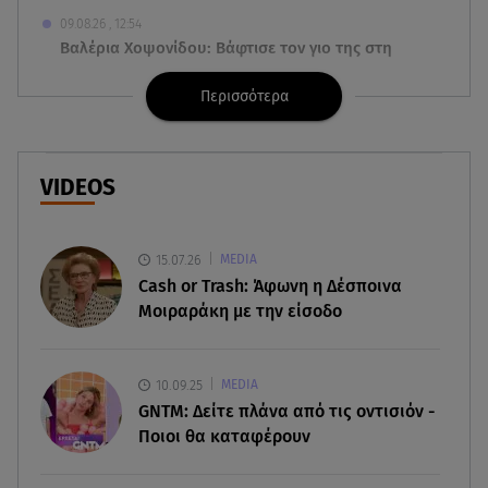
09.08.26 , 12:54
Βαλέρια Χοψονίδου: Βάφτισε τον γιο της στη
Βουλιαγμένη - Το όνομα που πήρε
Περισσότερα
09.08.26 , 12:44
Ερυθρός Σταυρός: Άγρια επίθεση σε νοσηλεύτρια
στα Επείγοντα
VIDEOS
09.08.26 , 12:28
Πάρος: Χωρίς ναυαγοσώστη η πισίνα του beach
15.07.26
MEDIA
bar όπου πνίγηκε ο 4χρονος
Cash or Trash: Άφωνη η Δέσποινα
Μοιραράκη με την είσοδο
09.08.26 , 12:20
Hyundai και Healthy Seas: Καθάρισαν 36 τόνους
θαλάσσια απορρίμματα
10.09.25
MEDIA
GNTM: Δείτε πλάνα από τις οντισιόν -
09.08.26 , 12:13
Ποιοι θα καταφέρουν
Οι ερωτικές προβλέψεις για την εβδομάδα
10/08/2026 - 16/08/2026