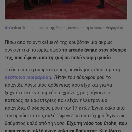
Cash or Trash: Η ιστορία της Μαίρης συγκίνησε τη Δέσποινα Μοιραράκη
Πίσω από το αντικείμενό της κρυβόταν μια άκρως
συγκινητική ιστορία, αφού
το arcade άνηκε στον αδερφό
της, που έφυγε από τη ζωή σε πολύ νεαρή ηλικία
.
Τα όσα είπε η συμμετέχουσα, συγκίνησαν ιδιαίτερα τη
Δέσποινα Μοιραράκη
. «Ήταν του αδερφού μου το
παιχνίδι. Λόγω μίας ασθένειας που είχε και για να
ξεχνιέται και να περνάει ο χρόνος, μας πήγαινε ο
πατέρας σε καφετέριες που είχαν ηλεκτρονικά
παιχνίδια. Ο αδερφός μου ήταν 17 ετών. Έγινε καλά από
την αρρώστιά του, αλλά "έφυγε" σε δυστύχημα. Έγινε εκ
θαύματος καλά από τη νόσο.
Είχε τη νόσο του Crohn, που
είναι χρόνια, αλλά έγινε καλά εκ θαύματος. Κι η ίδια η