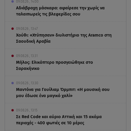
09.08.26 , 14:00
Αδιάβροχη μάσκαρα: αφαίρεσε την χωρίς να
ταλαιπωρείς τις βλεφερίδες σου
09.08.26 , 13:47
Χούθι: «Χτύπησαν» διυλιστήριο της Aramco στη
Σαουδική Αραβία
09.08.26 , 13:31
Μήλος: Ελικόπτερο προσγειώθηκε στο
Σαρακήνικο
09.08.26 , 13:30
Μαντόνα για Γουίλιαμ Όρμπιτ: «Η μουσική σου
μου έδωσε ένα μαγικό χαλί»
09.08.26 , 13:15
Σε Red Code και αύριο Αττική και 15 ακόμα
περιοχές - 400 φωτιές σε 10 μέρες