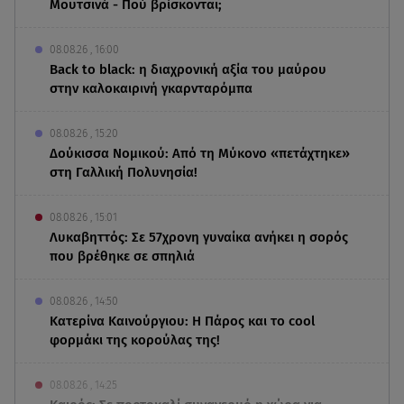
Μουτσινά - Πού βρίσκονται;
08.08.26 , 16:00
Back to black: η διαχρονική αξία του μαύρου
στην καλοκαιρινή γκαρνταρόμπα
08.08.26 , 15:20
Δούκισσα Νομικού: Από τη Μύκονο «πετάχτηκε»
στη Γαλλική Πολυνησία!
08.08.26 , 15:01
Λυκαβηττός: Σε 57χρονη γυναίκα ανήκει η σορός
που βρέθηκε σε σπηλιά
08.08.26 , 14:50
Κατερίνα Καινούργιου: Η Πάρος και το cool
φορμάκι της κορούλας της!
08.08.26 , 14:25