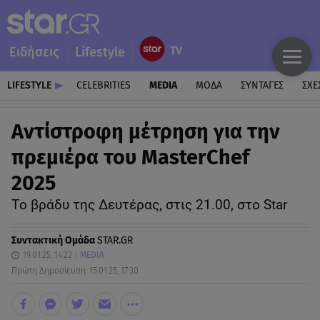
Ειδήσεις
Lifestyle
LIFESTYLE
CELEBRITIES
MEDIA
ΜΟΔΑ
ΣΥΝΤΑΓΕΣ
ΣΧΕ
Αντίστροφη μέτρηση για την
πρεμιέρα του MasterChef
2025
Tο βράδυ της Δευτέρας, στις 21.00, στο Star
Συντακτική Ομάδα
STAR.GR
19.01.25, 14:22
MEDIA
Πρώτη Δημοσίευση: 15.01.25, 17:30