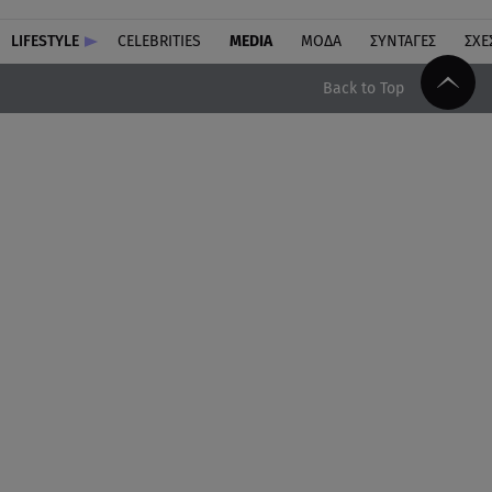
LIFESTYLE
CELEBRITIES
MEDIA
ΜΟΔΑ
ΣΥΝΤΑΓΕΣ
ΣΧΕ
Back to Top