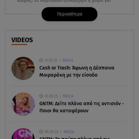
Καιρός: Σε πορτοκαλί συναγερμό η χώρα για
φωτιές τα επόμενα 24ωρα
Περισσότερα
08.08.26 , 14:00
Summer fling: Γιατί να πεις ναι σε έναν
καλοκαιρινό έρωτα
VIDEOS
08.08.26 , 13:59
Αθηνά Οικονομάκου: Οι... hot αναρτήσεις της με
15.07.26
MEDIA
animal print μπικίνι!
Cash or Trash: Άφωνη η Δέσποινα
Μοιραράκη με την είσοδο
08.08.26 , 13:49
Πάνω από 56.000 επιβάτες αναχώρησαν σήμερα
από τα λιμάνια της Αττικής
10.09.25
MEDIA
GNTM: Δείτε πλάνα από τις οντισιόν -
08.08.26 , 13:29
Ποιοι θα καταφέρουν
Θρίλερ στον Λυκαβηττό: Βρέθηκε σορός σε
σπηλιά - Φωτογραφίες από το σημείο
08.09.25
MEDIA
08.08.26 , 13:11