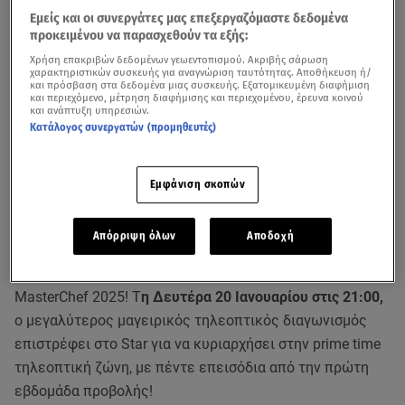
Εμείς και οι συνεργάτες μας επεξεργαζόμαστε δεδομένα
προκειμένου να παρασχεθούν τα εξής:
Χρήση επακριβών δεδομένων γεωεντοπισμού. Ακριβής σάρωση
χαρακτηριστικών συσκευής για αναγνώριση ταυτότητας. Αποθήκευση ή/
και πρόσβαση στα δεδομένα μιας συσκευής. Εξατομικευμένη διαφήμιση
και περιεχόμενο, μέτρηση διαφήμισης και περιεχομένου, έρευνα κοινού
και ανάπτυξη υπηρεσιών.
Κατάλογος συνεργατών (προμηθευτές)
Εμφάνιση σκοπών
Η Μεγάλη Πρεμιέρα του
MasterChef 2025
με τους
αγαπημένους μας chef,
Σωτήρη Κοντιζά
,
Πάνο Ιωαννίδη
,
Λεωνίδα Κουτσόπουλο,
πλησιάζει!
Απόρριψη όλων
Αποδοχή
Όλοι μετράνε αντίστροφα για την πρεμιέρα του
MasterChef 2025! Τ
η Δευτέρα 20 Ιανουαρίου στις 21:00,
ο μεγαλύτερος μαγειρικός τηλεοπτικός διαγωνισμός
επιστρέφει στο Star για να κυριαρχήσει στην prime time
τηλεοπτική ζώνη, με πέντε επεισόδια από την πρώτη
εβδομάδα προβολής!