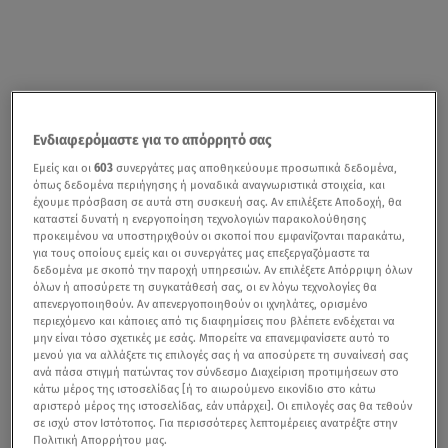
Ενδιαφερόμαστε για το απόρρητό σας
Εμείς και οι
603
συνεργάτες μας αποθηκεύουμε προσωπικά δεδομένα,
όπως δεδομένα περιήγησης ή μοναδικά αναγνωριστικά στοιχεία, και
έχουμε πρόσβαση σε αυτά στη συσκευή σας. Αν επιλέξετε Αποδοχή, θα
καταστεί δυνατή η ενεργοποίηση τεχνολογιών παρακολούθησης
προκειμένου να υποστηριχθούν οι σκοποί που εμφανίζονται παρακάτω,
για τους οποίους εμείς και οι συνεργάτες μας επεξεργαζόμαστε τα
δεδομένα με σκοπό την παροχή υπηρεσιών. Αν επιλέξετε Απόρριψη όλων
όλων ή αποσύρετε τη συγκατάθεσή σας, οι εν λόγω τεχνολογίες θα
απενεργοποιηθούν. Αν απενεργοποιηθούν οι ιχνηλάτες, ορισμένο
περιεχόμενο και κάποιες από τις διαφημίσεις που βλέπετε ενδέχεται να
μην είναι τόσο σχετικές με εσάς. Μπορείτε να επανεμφανίσετε αυτό το
μενού για να αλλάξετε τις επιλογές σας ή να αποσύρετε τη συναίνεσή σας
ανά πάσα στιγμή πατώντας τον σύνδεσμο Διαχείριση προτιμήσεων στο
κάτω μέρος της ιστοσελίδας [ή το αιωρούμενο εικονίδιο στο κάτω
αριστερό μέρος της ιστοσελίδας, εάν υπάρχει]. Οι επιλογές σας θα τεθούν
σε ισχύ στον Ιστότοπος. Για περισσότερες λεπτομέρειες ανατρέξτε στην
Πολιτική Απορρήτου μας.