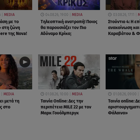
6
MEDIA
04.08.26, 19:00
MEDIA
03.08.26, 17:11
M
άση με το
Τηλεοπτική ανατροπή! Ποιος
Στούντιο 4: Η ε
 στη ζώνη
θα παρουσιάζει τον Πιο
ανακοίνωση και 
ere της Nova!
Αδύναμο Κρίκο;
Καραβάτου & Φ
MEDIA
01.08.26, 10:00
MEDIA
01.08.26, 09:00
ει μετά τη
Ταινία Online: Δες την
Ταινία online: Δ
ς στο
περιπέτεια MILE 22 με τον
αριστουργηματι
Μαρκ Γουόλμπεργκ
Φάλαινα»