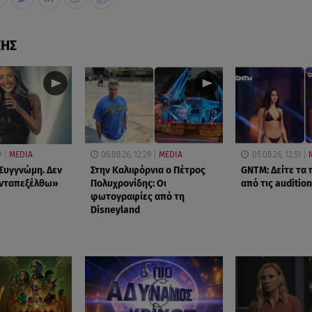
ΣΗΣ
9
MEDIA
06.08.26, 12:29
MEDIA
05.08.26, 12:51
Συγγνώμη. Δεν
Στην Καλιφόρνια ο Πέτρος
GNTM: Δείτε τα
ανταπεξέλθω»
Πολυχρονίδης: Οι
από τις audition
φωτογραφίες από τη
Disneyland