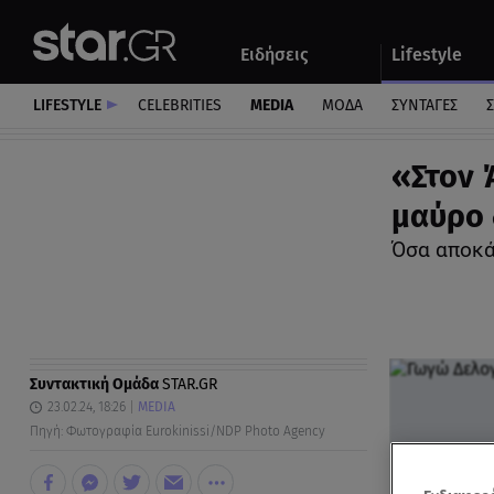
Αθλητικά
Quiz
Ειδήσεις
Lifestyle
Αυτοκίνητο
LIFESTYLE
CELEBRITIES
MEDIA
ΜΟΔΑ
ΣΥΝΤΑΓΕΣ
Σ
«Στον 
μαύρο 
Όσα αποκά
Συντακτική Ομάδα
STAR.GR
23.02.24, 18:26
MEDIA
Πηγή: Φωτογραφία Eurokinissi/NDP Photo Agency