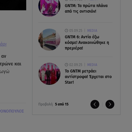
GNTM: Τα πρώτα πλάνα
από τις οντισιόν!
05.09.25
MEDIA
GNTM 6: Αντίο έξω
κόσμε! Ανακοινώθηκε η
άρι
πρεμιέρα!
 αν
 τρώνε και
02.09.25
MEDIA
Το GNTM μετράει
Γωγώ
αντίστροφα! Έρχεται στο
Star!
Προβολή
5 από 15
ΡΟΝΟΠΟΥΛΟΣ