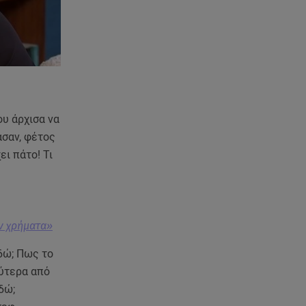
06.08.26 , 23:41
Βασιλική Ανδρίτσου: Ξεκίνησε
τις διακοπές με τον σύζυγο και
την κορούλα της
06.08.26 , 23:11
Αγγελική Ηλιάδη ανήμερα του
ου άρχισα να
Σωτήρος: «Είδα τον Χριστό
ασαν, φέτος
μπροστά μου!»
ει πάτο! Τι
06.08.26 , 22:39
Γαρυφαλλιά Καληφώνη:
Διακοπές στην Πάρο χωρίς τον
Χρήστο Μάστορα
ν χρήματα»
εδώ; Πως το
06.08.26 , 22:12
Στην παραλία η Αποστολία Ζώη:
λύτερα από
«Γεμάτη αλμύρα»
δώ;