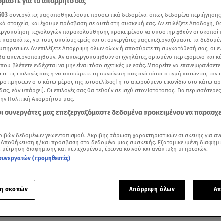
μαστε για το απόρρητό σας
603
συνεργάτες μας αποθηκεύουμε προσωπικά δεδομένα, όπως δεδομένα περιήγησης
κά στοιχεία, και έχουμε πρόσβαση σε αυτά στη συσκευή σας. Αν επιλέξετε Αποδοχή, θ
νεργοποίηση τεχνολογιών παρακολούθησης προκειμένου να υποστηριχθούν οι σκοποί
ι παρακάτω, για τους οποίους εμείς και οι συνεργάτες μας επεξεργαζόμαστε τα δεδομέ
υπηρεσιών. Αν επιλέξετε Απόρριψη όλων όλων ή αποσύρετε τη συγκατάθεσή σας, οι ε
 θα απενεργοποιηθούν. Αν απενεργοποιηθούν οι ιχνηλάτες, ορισμένο περιεχόμενο και κά
 που βλέπετε ενδέχεται να μην είναι τόσο σχετικές με εσάς. Μπορείτε να επανεμφανίσετ
ξετε τις επιλογές σας ή να αποσύρετε τη συναίνεσή σας ανά πάσα στιγμή πατώντας τον
προτιμήσεων στο κάτω μέρος της ιστοσελίδας [ή το αιωρούμενο εικονίδιο στο κάτω α
δας, εάν υπάρχει]. Οι επιλογές σας θα τεθούν σε ισχύ στον Ιστότοπος. Για περισσότερε
την Πολιτική Απορρήτου μας.
 οι συνεργάτες μας επεξεργαζόμαστε δεδομένα προκειμένου να παρασχ
Δείτε περισσότερα άρθρα μας στα αποτελέσματα αναζήτησης
ριβών δεδομένων γεωεντοπισμού. Ακριβής σάρωση χαρακτηριστικών συσκευής για αν
 Αποθήκευση ή/και πρόσβαση στα δεδομένα μιας συσκευής. Εξατομικευμένη διαφήμι
Add star.gr on Google
, μέτρηση διαφήμισης και περιεχομένου, έρευνα κοινού και ανάπτυξη υπηρεσιών.
συνεργατών (προμηθευτές)
πασμα από την εκπομπή της ΕΡΤ
η σκοπών
Απόρριψη όλων
Απ
ογιάννη
υποδέχθηκαν στο
Στούντιο 4
, το απόγευμα της Παρασ
τογλου κι ο Θανάσης Αναγνωστόπουλος.