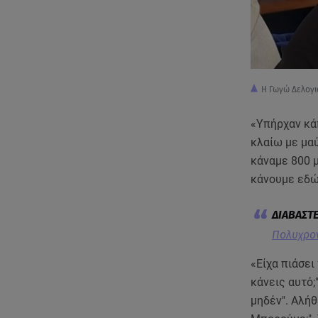
Η Γωγώ Δελογι
«Υπήρχαν κά
κλαίω με μαύ
κάναμε 800 μ
κάνουμε εδώ;
Πολυχρον
«Είχα πιάσει
κάνεις αυτό;
μηδέν". Αλήθ