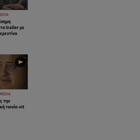
EDIA
πίσημη
το trailer με
ερεντίνο
MEDIA
ες την
κή ταινία «Η