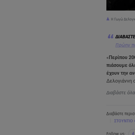
Η Γωγώ Δελογ
Πρώην πα
«
Περίπου 200
πιάσουμε όλε
έχουν την α
Δελογιάννη 
Διαβάστε όλ
Διαβάστε περισ
|
ΣΤΟΥΝΤΙΟ 
Follow us: