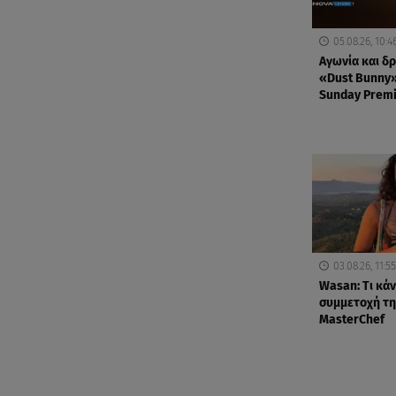
05.08.26, 10:4
Αγωνία και δρ
«Dust Bunny»
Sunday Premi
03.08.26, 11:55
Wasan: Tι κάν
συμμετοχή τη
MasterChef