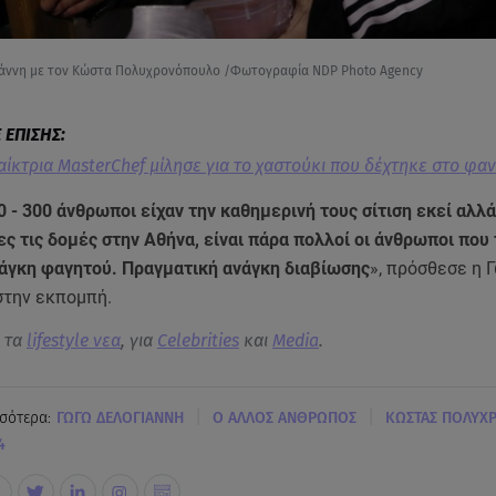
ιάννη με τον Κώστα Πολυχρονόπουλο /Φωτογραφία NDP Photo Agency
ίκτρια MasterChef μίλησε για το χαστούκι που δέχτηκε στο φαν
 - 300 άνθρωποι είχαν την καθημερινή τους σίτιση εκεί αλλά
ς τις δομές στην Αθήνα, είναι πάρα πολλοί οι άνθρωποι που
νάγκη φαγητού. Πραγματική ανάγκη διαβίωσης
», πρόσθεσε η 
στην εκπομπή.
α τα
lifestyle νεα
, για
Celebrities
και
Media
.
|
|
σότερα:
ΓΩΓΩ ΔΕΛΟΓΙΑΝΝΗ
Ο ΑΛΛΟΣ ΑΝΘΡΩΠΟΣ
ΚΩΣΤΑΣ ΠΟΛΥΧ
4