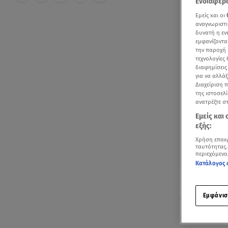
Ενδιαφερό
Εμείς και οι
αναγνωριστι
δυνατή η ε
εμφανίζοντα
την παροχή 
τεχνολογίες
διαφημίσεις
για να αλλά
Διαχείριση 
της ιστοσελί
ανατρέξτε σ
Εμείς και
εξής:
Χρήση επακ
ταυτότητας.
περιεχόμενο
Κατάλογος 
Δείτε το απόσ
Εμφάνισ
Τη
Γωγώ Δελ
Νάνσυ Ζαμπέ