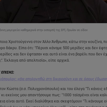
άννη μαγειρεύει καθημερινά στην εκπομπή της ΕΡΤ,
Πρωίαν σε είδον
ποια Χριστούγεννα στον
Άλλο Άνθρωπο
, κάτω στην κουζίνα, π
ρο δάκρυ. Είπα ότι: "Πέρυσι κάναμε 500 μερίδες και δεν έφτ
ερίδες και δεν έφτασαν και αυτό είναι ένα βαρέλι που δεν έχ
". Έκλαιγα από απελπισία», είπε αρχικά.
όπουλος: «Θα απολογηθώ στη δικαιοσύνη και σε όσους έδωσα
 τον Κώστα (σ.σ. Πολυχρονόπουλο) και του έλεγα "Τι κάνεις 
" κι εκείνος μου απαντήσουμε πως: "1000 ταϊσμένοι είναι κα
εια είναι αυτό. Εκεί διαλύθηκα και σκεφτόμουν "Τι κάνουμε ε