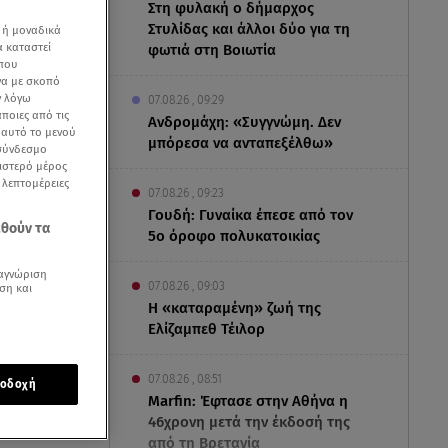
Στη φυλακή ο δήμαρχος
Στυλίδας και άλλοι δύο για τη
 ή μοναδικά
α καταστεί
φωτιά στη Βοιωτία
 που
να με σκοπό
ν λόγω
07.08.26 , 09:29
ποιες από τις
Ανδρομάχη: «Συγγνώμη. Δεν
ε αυτό το μενού
μπόρεσα να ανταπεξέλθω»
 σύνδεσμο
ριστερό μέρος
ς λεπτομέρειες
07.08.26 , 09:23
Γουδή: Γυναίκα έπεσε από τον
εθούν τα
5ο όροφο πολυκατοικίας
αγνώριση
07.08.26 , 09:03
ση και
Η «καταραμένη»​​​​​​​ ζωή της
Ελίζαμπεθ Τέιλορ
07.08.26 , 08:51
οδοχή
κευής, η
Marfin: Έφτασε στην Αθήνα η
46χρονη μετά την έκδοσή της
από τη Βρετανία