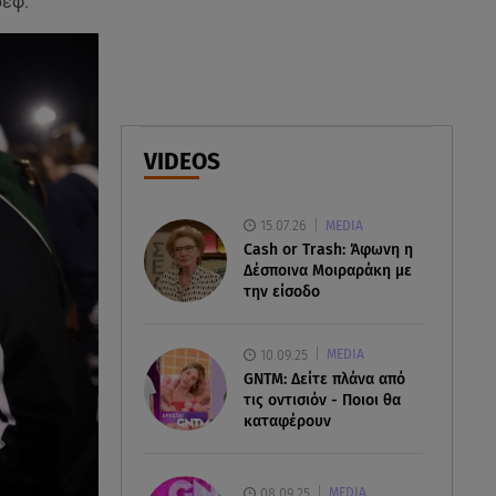
σεφ.
06.08.26 , 22:10
Κλήρωση Τζόκερ 6/8/2026: Οι
τυχεροί αριθμοί για τα
2.500.000 ευρώ
06.08.26 , 22:02
VIDEOS
Σύγκρουση τραμ στη Γερμανία:
25 τραυματίες, 7 σε σοβαρή
κατάσταση
15.07.26
MEDIA
Cash or Trash: Άφωνη η
Δέσποινα Μοιραράκη με
την είσοδο
10.09.25
MEDIA
GNTM: Δείτε πλάνα από
τις οντισιόν - Ποιοι θα
καταφέρουν
08.09.25
MEDIA