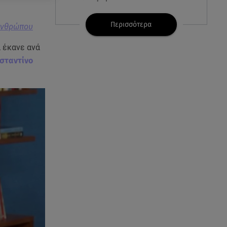
07.08.26 , 08:51
Περισσότερα
 Ανθρώπου
Χρηστίδου: Ο «photobomber»
ανάμεσα σε εκείνη και τη
α έκανε ανά
Χριστίνα Κοντοβά
σταντίνο
07.08.26 , 08:07
Μάλια: «Είδα τα παιδάκια να
κουνάνε τα χέρια και να ζητάνε
βοήθεια»
07.08.26 , 07:37
Ταϊλάνδη: Μαθητής άνοιξε πυρ
σε σχολείο - Αναφορές για
νεκρούς
07.08.26 , 03:00
Εορτολόγιο: Ποιοι γιορτάζουν
στις 7 Αυγούστου