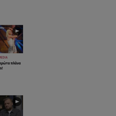
MEDIA
 πρώτα πλάνα
s!