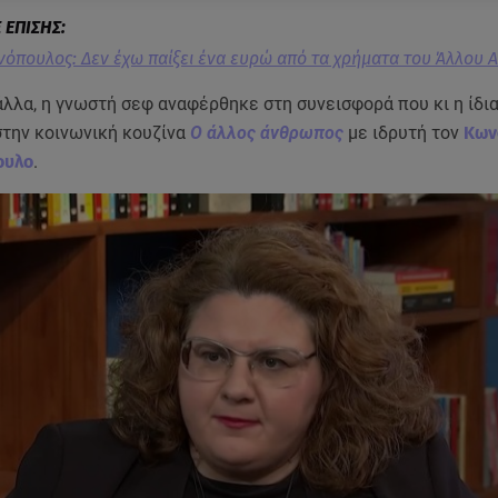
όπουλος: Δεν έχω παίξει ένα ευρώ από τα χρήματα του Άλλου
λλα, η γνωστή σεφ αναφέρθηκε στη συνεισφορά που κι η ίδι
στην κοινωνική κουζίνα
Ο άλλος άνθρωπος
με ιδρυτή τον
Κων
ουλο
.