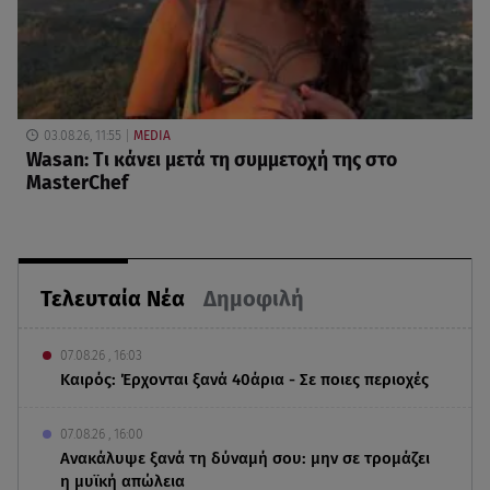
03.08.26, 11:55
MEDIA
Wasan: Tι κάνει μετά τη συμμετοχή της στο
MasterChef
Τελευταία Νέα
Δημοφιλή
07.08.26 , 16:03
Καιρός: Έρχονται ξανά 40άρια - Σε ποιες περιοχές
07.08.26 , 16:00
Ανακάλυψε ξανά τη δύναμή σου: μην σε τρομάζει
η μυϊκή απώλεια