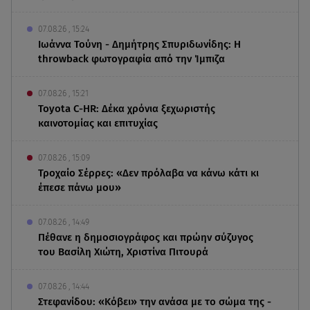
07.08.26 , 15:24
Ιωάννα Τούνη - Δημήτρης Σπυριδωνίδης: Η
throwback φωτογραφία από την Ίμπιζα
07.08.26 , 15:21
Toyota C-HR: Δέκα χρόνια ξεχωριστής
καινοτομίας και επιτυχίας
07.08.26 , 15:09
Τροχαίο Σέρρες: «Δεν πρόλαβα να κάνω κάτι κι
έπεσε πάνω μου»
07.08.26 , 14:49
Πέθανε η δημοσιογράφος και πρώην σύζυγος
του Βασίλη Χιώτη, Χριστίνα Πιτουρά
07.08.26 , 14:44
Στεφανίδου: «Κόβει» την ανάσα με το σώμα της -