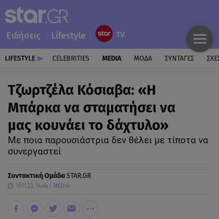
Ειδήσεις
Lifestyle
LIFESTYLE
CELEBRITIES
MEDIA
ΜΟΔΑ
ΣΥΝΤΑΓΕΣ
ΣΧΕ
Tζωρτζέλα Κόσιαβα: «Η
Μπάρκα να σταματήσει να
μας κουνάει το δάχτυλο»
Με ποια παρουσιάστρια δεν θέλει με τίποτα να
συνεργαστεί
Συντακτική Ομάδα
STAR.GR
19.11.23, 14:44
MEDIA