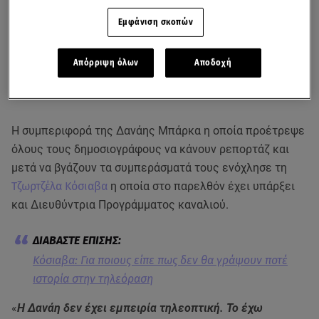
Εμφάνιση σκοπών
Απόρριψη όλων
Αποδοχή
Η συμπεριφορά της Δανάης Μπάρκα η οποία προέτρεψε
όλους τους δημοσιογράφους να κάνουν ρεπορτάζ και
μετά να βγάζουν τα συμπεράσματά τους ενόχλησε τη
Τζωρτζέλα Κόσιαβα
η οποία στο παρελθόν έχει υπάρξει
και Διευθύντρια Προγράμματος καναλιού.
Κόσιαβα: Για ποιους είπε πως δεν θα γράψουν ποτέ
ιστορία στην τηλεόραση
«
Η Δανάη δεν έχει εμπειρία τηλεοπτική. Το έχω