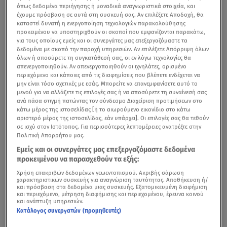
όπως δεδομένα περιήγησης ή μοναδικά αναγνωριστικά στοιχεία, και
έχουμε πρόσβαση σε αυτά στη συσκευή σας. Αν επιλέξετε Αποδοχή, θα
καταστεί δυνατή η ενεργοποίηση τεχνολογιών παρακολούθησης
προκειμένου να υποστηριχθούν οι σκοποί που εμφανίζονται παρακάτω,
για τους οποίους εμείς και οι συνεργάτες μας επεξεργαζόμαστε τα
δεδομένα με σκοπό την παροχή υπηρεσιών. Αν επιλέξετε Απόρριψη όλων
όλων ή αποσύρετε τη συγκατάθεσή σας, οι εν λόγω τεχνολογίες θα
απενεργοποιηθούν. Αν απενεργοποιηθούν οι ιχνηλάτες, ορισμένο
περιεχόμενο και κάποιες από τις διαφημίσεις που βλέπετε ενδέχεται να
μην είναι τόσο σχετικές με εσάς. Μπορείτε να επανεμφανίσετε αυτό το
μενού για να αλλάξετε τις επιλογές σας ή να αποσύρετε τη συναίνεσή σας
ανά πάσα στιγμή πατώντας τον σύνδεσμο Διαχείριση προτιμήσεων στο
κάτω μέρος της ιστοσελίδας [ή το αιωρούμενο εικονίδιο στο κάτω
αριστερό μέρος της ιστοσελίδας, εάν υπάρχει]. Οι επιλογές σας θα τεθούν
σε ισχύ στον Ιστότοπος. Για περισσότερες λεπτομέρειες ανατρέξτε στην
Πολιτική Απορρήτου μας.
Εμείς και οι συνεργάτες μας επεξεργαζόμαστε δεδομένα
προκειμένου να παρασχεθούν τα εξής:
Χρήση επακριβών δεδομένων γεωεντοπισμού. Ακριβής σάρωση
χαρακτηριστικών συσκευής για αναγνώριση ταυτότητας. Αποθήκευση ή/
και πρόσβαση στα δεδομένα μιας συσκευής. Εξατομικευμένη διαφήμιση
και περιεχόμενο, μέτρηση διαφήμισης και περιεχομένου, έρευνα κοινού
και ανάπτυξη υπηρεσιών.
Κατάλογος συνεργατών (προμηθευτές)