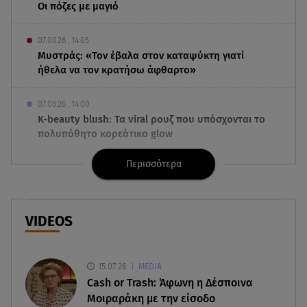
Οι πόζες με μαγιό
07.08.26 , 14:05
Μυστράς: «Τον έβαλα στον καταψύκτη γιατί
ήθελα να τον κρατήσω άφθαρτο»
07.08.26 , 14:00
K-beauty blush: Τα viral ρουζ που υπόσχονται το
πολυπόθητο κορεάτικο glow
Περισσότερα
07.08.26 , 13:42
Παραλίες: Πάνω από 1.500 έλεγχοι - Στη μάχη
drones και νέες τεχνολογίες
VIDEOS
07.08.26 , 13:33
Καινούργιου:Πένθος για συνεργάτιδά της «Θα
μου λείπεις πάντα και για πάντα»
15.07.26
MEDIA
Cash or Trash: Άφωνη η Δέσποινα
07.08.26 , 13:16
Μοιραράκη με την είσοδο