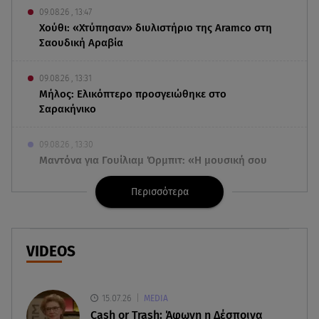
09.08.26 , 13:47
Χούθι: «Χτύπησαν» διυλιστήριο της Aramco στη
Σαουδική Αραβία
09.08.26 , 13:31
Μήλος: Ελικόπτερο προσγειώθηκε στο
Σαρακήνικο
09.08.26 , 13:30
Μαντόνα για Γουίλιαμ Όρμπιτ: «Η μουσική σου
μου έδωσε ένα μαγικό χαλί»
Περισσότερα
09.08.26 , 13:15
Σε Red Code και αύριο Αττική και 15 ακόμα
περιοχές - 400 φωτιές σε 10 μέρες
VIDEOS
09.08.26 , 12:54
Βαλέρια Χοψονίδου: Βάφτισε τον γιο της στη
15.07.26
MEDIA
Βουλιαγμένη - Το όνομα που πήρε
Cash or Trash: Άφωνη η Δέσποινα