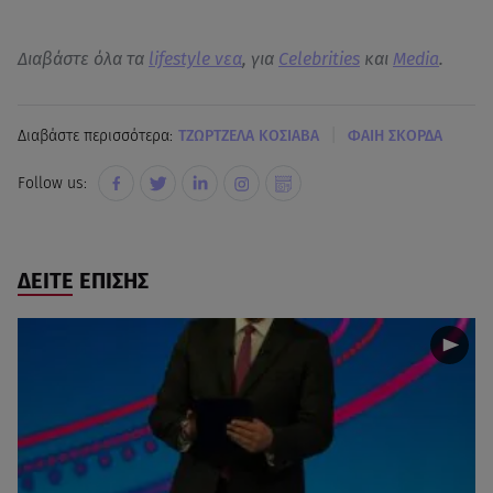
Διαβάστε όλα τα
lifestyle νεα
, για
Celebrities
και
Media
.
|
Διαβάστε περισσότερα:
ΤΖΩΡΤΖΕΛΑ ΚΟΣΙΑΒΑ
ΦΑΙΗ ΣΚΟΡΔΑ
Follow us:
ΔΕΙΤΕ ΕΠΙΣΗΣ