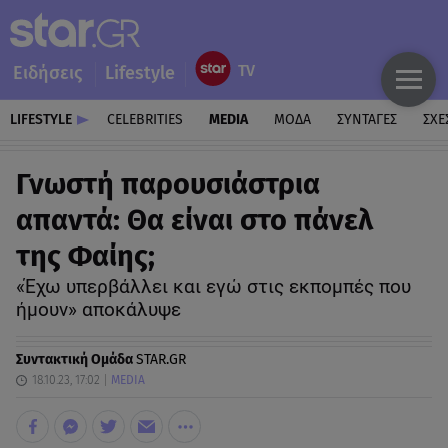
Ειδήσεις
Lifestyle
LIFESTYLE
CELEBRITIES
MEDIA
ΜΟΔΑ
ΣΥΝΤΑΓΕΣ
ΣΧΕ
Γνωστή παρουσιάστρια
απαντά: Θα είναι στο πάνελ
της Φαίης;
«Έχω υπερβάλλει και εγώ στις εκπομπές που
ήμουν» αποκάλυψε
Συντακτική Ομάδα
STAR.GR
18.10.23, 17:02
MEDIA