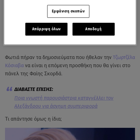
Εμφάνιση σκοπών
Απόρριψη όλων
Αποδοχή
Φωτιά πήραν τα δημοσιεύματα που ήθελαν την
Τζωρτζέλα
Κόσιαβα
να είναι η επόμενη προσθήκη που θα γίνει στο
πάνελ της Φαίης Σκορδά.
Ποια γνωστή παρουσιάστρια καταγγέλλει τον
Αλεξάνδρου για άσχημη συμπεριφορά
Τι απάντησε όμως η ίδια;