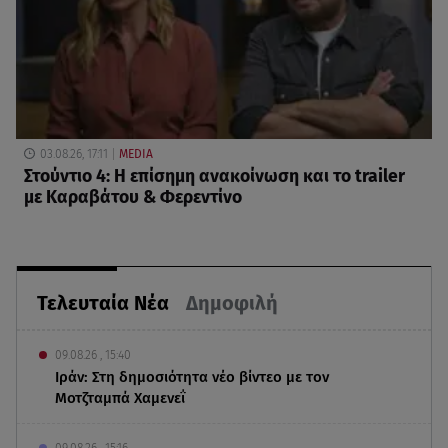
03.08.26, 17:11
MEDIA
Στούντιο 4: Η επίσημη ανακοίνωση και το trailer
με Καραβάτου & Φερεντίνο
Τελευταία Νέα
Δημοφιλή
09.08.26 , 15:40
Ιράν: Στη δημοσιότητα νέο βίντεο με τον
Μοτζταμπά Χαμενεΐ
09.08.26 , 15:16