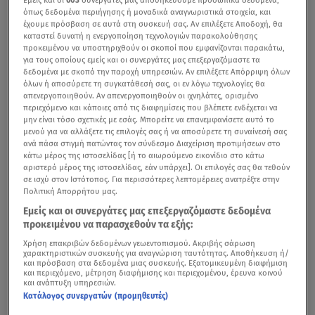
όπως δεδομένα περιήγησης ή μοναδικά αναγνωριστικά στοιχεία, και
έχουμε πρόσβαση σε αυτά στη συσκευή σας. Αν επιλέξετε Αποδοχή, θα
καταστεί δυνατή η ενεργοποίηση τεχνολογιών παρακολούθησης
προκειμένου να υποστηριχθούν οι σκοποί που εμφανίζονται παρακάτω,
για τους οποίους εμείς και οι συνεργάτες μας επεξεργαζόμαστε τα
δεδομένα με σκοπό την παροχή υπηρεσιών. Αν επιλέξετε Απόρριψη όλων
όλων ή αποσύρετε τη συγκατάθεσή σας, οι εν λόγω τεχνολογίες θα
απενεργοποιηθούν. Αν απενεργοποιηθούν οι ιχνηλάτες, ορισμένο
περιεχόμενο και κάποιες από τις διαφημίσεις που βλέπετε ενδέχεται να
μην είναι τόσο σχετικές με εσάς. Μπορείτε να επανεμφανίσετε αυτό το
μενού για να αλλάξετε τις επιλογές σας ή να αποσύρετε τη συναίνεσή σας
ανά πάσα στιγμή πατώντας τον σύνδεσμο Διαχείριση προτιμήσεων στο
κάτω μέρος της ιστοσελίδας [ή το αιωρούμενο εικονίδιο στο κάτω
αριστερό μέρος της ιστοσελίδας, εάν υπάρχει]. Οι επιλογές σας θα τεθούν
σε ισχύ στον Ιστότοπος. Για περισσότερες λεπτομέρειες ανατρέξτε στην
Πολιτική Απορρήτου μας.
Εμείς και οι συνεργάτες μας επεξεργαζόμαστε δεδομένα
προκειμένου να παρασχεθούν τα εξής:
Χρήση επακριβών δεδομένων γεωεντοπισμού. Ακριβής σάρωση
χαρακτηριστικών συσκευής για αναγνώριση ταυτότητας. Αποθήκευση ή/
και πρόσβαση στα δεδομένα μιας συσκευής. Εξατομικευμένη διαφήμιση
και περιεχόμενο, μέτρηση διαφήμισης και περιεχομένου, έρευνα κοινού
και ανάπτυξη υπηρεσιών.
Κατάλογος συνεργατών (προμηθευτές)