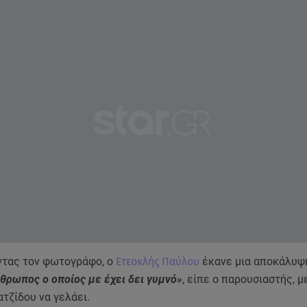
τας τον φωτογράφο, ο
Ετεοκλής Παύλου
έκανε μια αποκάλυψ
νθρωπος ο οποίος με έχει δει γυμνό»
, είπε ο παρουσιαστής, μ
ατζίδου να γελάει.