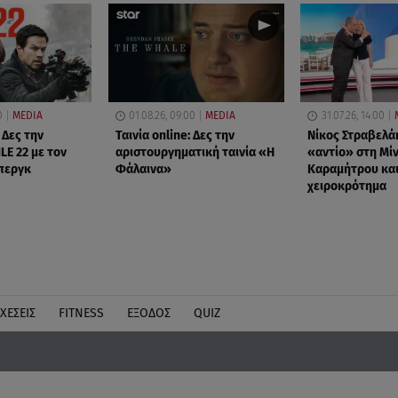
0
MEDIA
01.08.26, 09:00
MEDIA
31.07.26, 14:00
 Δες την
Ταινία online: Δες την
Νίκος Στραβελά
LE 22 με τον
αριστουργηματική ταινία «Η
«αντίο» στη Μί
περγκ
Φάλαινα»
Καραμήτρου και
χειροκρότημα
ΧΕΣΕΙΣ
FITNESS
ΕΞΟΔΟΣ
QUIZ