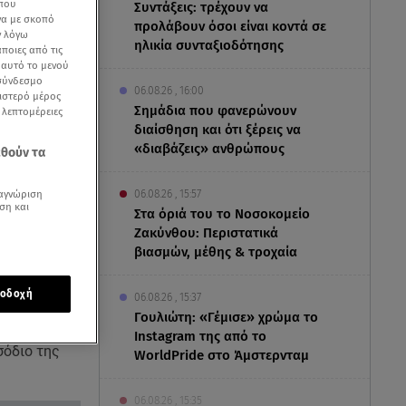
 που
Συντάξεις: τρέχουν να
να με σκοπό
προλάβουν όσοι είναι κοντά σε
ν λόγω
ηλικία συνταξιοδότησης
ποιες από τις
ε αυτό το μενού
 σύνδεσμο
06.08.26 , 16:00
ριστερό μέρος
Σημάδια που φανερώνουν
ς λεπτομέρειες
διαίσθηση και ότι ξέρεις να
«διαβάζεις» ανθρώπους
εθούν τα
αγνώριση
06.08.26 , 15:57
ση και
Στα όριά του το Νοσοκομείο
Ζακύνθου: Περιστατικά
βιασμών, μέθης & τροχαία
οδοχή
06.08.26 , 15:37
Γουλιώτη: «Γέμισε» χρώμα το
ράφος
Πάνος
Instagram της από το
σόδιο της
WorldPride στο Άμστερνταμ
06.08.26 , 15:35