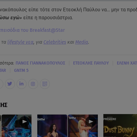
ννακόπουλος είπε τότε στον Ετεοκλή Παύλου να… μην τα προ
δώσω εγώ»
είπε η παρουσιάστρια.
 επεισόδια του Breakfast@Star
α τα
lifestyle νεα
, για
Celebrities
και
Media
.
|
|
σότερα:
ΠΑΝΟΣ ΓΙΑΝΝΑΚΟΠΟΥΛΟΣ
ΕΤΕΟΚΛΗΣ ΠΑΥΛΟΥ
ΕΛΕΝΗ ΧΑ
|
TAR
GNTM 5
ΣΗΣ