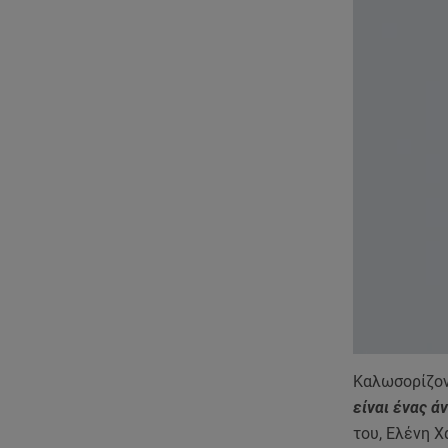
Καλωσορίζον
είναι ένας ά
του, Ελένη Χ