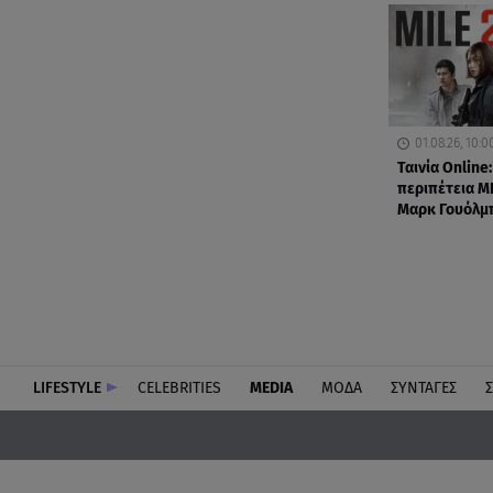
01.08.26, 10:0
Ταινία Online:
περιπέτεια MI
Μαρκ Γουόλμ
LIFESTYLE
CELEBRITIES
MEDIA
ΜΟΔΑ
ΣΥΝΤΑΓΕΣ
Σ