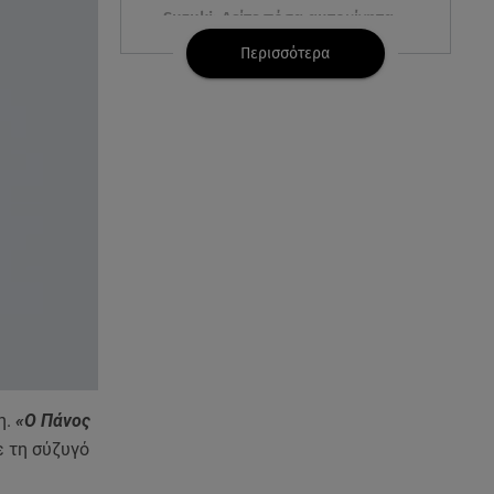
Suzuki: Δείτε πόσα αυτοκίνητα
πούλησε
Περισσότερα
06.08.26 , 15:22
Αρίνα Σαμπαλένκα: Ξανά στη
Μύκονο για βουτιές μαζί με τον
Γιώργο Φραγκούλη
06.08.26 , 15:05
Κατερίνα Γερονικολού: «Έριξε»
το Instagram με το μαύρο της
μπικίνι
06.08.26 , 15:02
Συγκινεί ο Κώστας Σαμαράς: Η
οικογενειακή φωτογραφία με
την αδελφή του
η.
«Ο Πάνος
ε τη σύζυγό
06.08.26 , 14:41