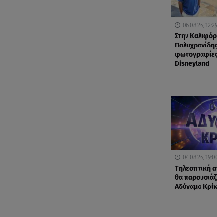
06.08.26, 12:2
Στην Καλιφόρ
Πολυχρονίδης
φωτογραφίες
Disneyland
04.08.26, 19:0
Τηλεοπτική α
θα παρουσιάζε
Αδύναμο Κρίκ