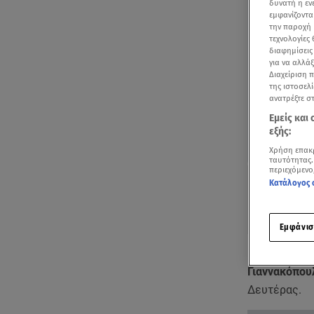
δυνατή η ε
εμφανίζοντα
την παροχή 
τεχνολογίες
διαφημίσεις
για να αλλά
Διαχείριση 
της ιστοσελί
ανατρέξτε σ
Εμείς και
εξής:
Χρήση επακ
ταυτότητας.
περιεχόμενο
Κατάλογος 
Εμφάνισ
Καλεσμένος
Γιαννακόπου
Δευτέρας.