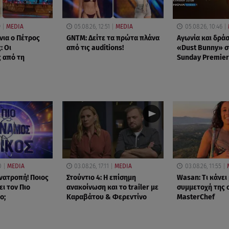
9
MEDIA
05.08.26, 12:51
MEDIA
05.08.26, 10:46
νια ο Πέτρος
GNTM: Δείτε τα πρώτα πλάνα
Αγωνία και δράσ
: Οι
από τις auditions!
«Dust Bunny» σ
 από τη
Sunday Premier
0
MEDIA
03.08.26, 17:11
MEDIA
03.08.26, 11:55
νατροπή! Ποιος
Στούντιο 4: Η επίσημη
Wasan: Tι κάνει
ι τον Πιο
ανακοίνωση και το trailer με
συμμετοχή της 
ο;
Καραβάτου & Φερεντίνο
MasterChef