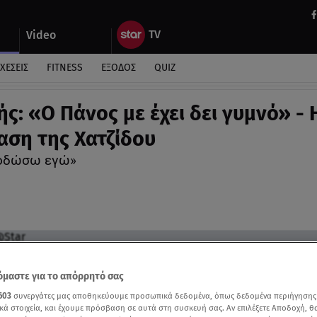
Video
ΧΕΣΕΙΣ
FITNESS
ΕΞΟΔΟΣ
QUIZ
ής: «Ο Πάνος με έχει δει γυμνό» - 
αση της Χατζίδου
ροδώσω εγώ»
μαστε για το απόρρητό σας
603
συνεργάτες μας αποθηκεύουμε προσωπικά δεδομένα, όπως δεδομένα περιήγησης
κά στοιχεία, και έχουμε πρόσβαση σε αυτά στη συσκευή σας. Αν επιλέξετε Αποδοχή, θ