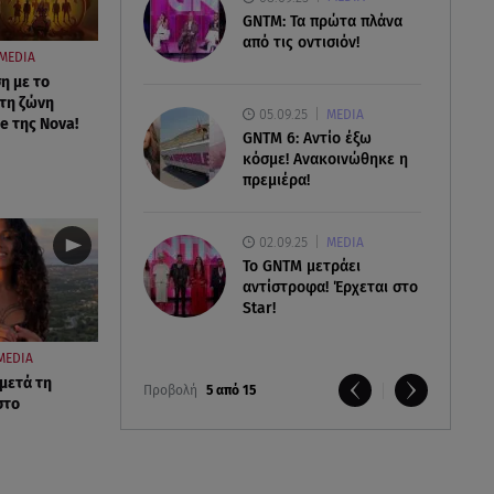
GNTM: Τα πρώτα πλάνα
από τις οντισιόν!
MEDIA
η με το
τη ζώνη
05.09.25
MEDIA
e της Nova!
GNTM 6: Αντίο έξω
κόσμε! Ανακοινώθηκε η
πρεμιέρα!
02.09.25
MEDIA
Το GNTM μετράει
αντίστροφα! Έρχεται στο
Star!
MEDIA
 μετά τη
Προβολή
5 από 15
στο