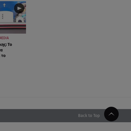
MEDIA
κης: Το
να
 το
Back to Top