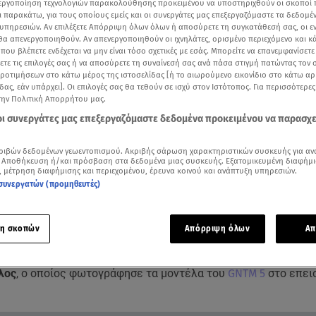
νεργοποίηση τεχνολογιών παρακολούθησης προκειμένου να υποστηριχθούν οι σκοποί
ι παρακάτω, για τους οποίους εμείς και οι συνεργάτες μας επεξεργαζόμαστε τα δεδομέ
υπηρεσιών. Αν επιλέξετε Απόρριψη όλων όλων ή αποσύρετε τη συγκατάθεσή σας, οι ε
 θα απενεργοποιηθούν. Αν απενεργοποιηθούν οι ιχνηλάτες, ορισμένο περιεχόμενο και κά
 που βλέπετε ενδέχεται να μην είναι τόσο σχετικές με εσάς. Μπορείτε να επανεμφανίσετ
ξετε τις επιλογές σας ή να αποσύρετε τη συναίνεσή σας ανά πάσα στιγμή πατώντας τον
προτιμήσεων στο κάτω μέρος της ιστοσελίδας [ή το αιωρούμενο εικονίδιο στο κάτω α
δας, εάν υπάρχει]. Οι επιλογές σας θα τεθούν σε ισχύ στον Ιστότοπος. Για περισσότερε
την Πολιτική Απορρήτου μας.
 οι συνεργάτες μας επεξεργαζόμαστε δεδομένα προκειμένου να παρασχ
ριβών δεδομένων γεωεντοπισμού. Ακριβής σάρωση χαρακτηριστικών συσκευής για αν
 Αποθήκευση ή/και πρόσβαση στα δεδομένα μιας συσκευής. Εξατομικευμένη διαφήμι
, μέτρηση διαφήμισης και περιεχομένου, έρευνα κοινού και ανάπτυξη υπηρεσιών.
Δείτε περισσότερα άρθρα μας στα αποτελέσματα αναζήτησης
συνεργατών (προμηθευτές)
Add star.gr on Google
η σκοπών
Απόρριψη όλων
Απ
 στο
Breakfast@Star
την Τρίτη 22/11 ήταν ο γνωστός φωτογ
λος
, ο οποίος φωτογράφησε τα μοντέλα του
GNTM 5
στο επει