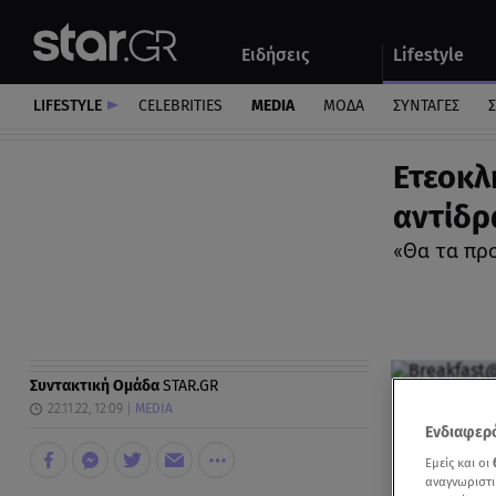
Αθλητικά
Quiz
Ειδήσεις
Lifestyle
Αυτοκίνητο
LIFESTYLE
CELEBRITIES
MEDIA
ΜΟΔΑ
ΣΥΝΤΑΓΕΣ
Σ
Ετεοκλ
αντίδρ
«Θα τα π
Συντακτική Ομάδα
STAR.GR
22.11.22, 12:09
MEDIA
Ενδιαφερό
Εμείς και οι
αναγνωριστι