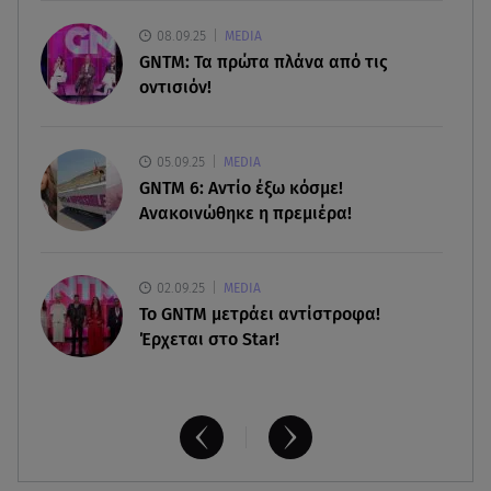
05.08.26 , 21:41
«Στην κόψη του ξυραφιού» οι συνομιλίες ΗΠΑ –
08.09.25
MEDIA
Ιράν
GNTM: Τα πρώτα πλάνα από τις
οντισιόν!
05.08.26 , 21:22
Ευρυδίκη Βαλαβάνη για Γρηγόρη Μόργκαν:
«Oνειρευόμουν έναν άντρα σαν εσένα»
05.09.25
MEDIA
GNTM 6: Αντίο έξω κόσμε!
Ανακοινώθηκε η πρεμιέρα!
02.09.25
MEDIA
Το GNTM μετράει αντίστροφα!
Έρχεται στο Star!