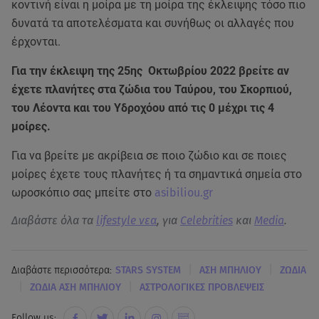
κοντινή είναι η μοίρα με τη μοίρα της έκλειψης τόσο πιο
δυνατά τα αποτελέσματα και συνήθως οι αλλαγές που
έρχονται.
Για την έκλειψη της 25ης Οκτωβρίου 2022 βρείτε αν
έχετε πλανήτες στα ζώδια του Ταύρου, του Σκορπιού,
του Λέοντα και του Υδροχόου από τις 0 μέχρι τις 4
μοίρες.
Για να βρείτε με ακρίβεια σε ποιο ζώδιο και σε ποιες
μοίρες έχετε τους πλανήτες ή τα σημαντικά σημεία στο
ωροσκόπιο σας μπείτε στο
asibiliou.gr
Διαβάστε όλα τα
lifestyle νεα
, για
Celebrities
και
Media
.
|
|
Διαβάστε περισσότερα:
STARS SYSTEM
ΑΣΗ ΜΠΗΛΙΟΥ
ΖΩΔΙΑ
|
|
ΖΩΔΙΑ ΑΣΗ ΜΠΗΛΙΟΥ
ΑΣΤΡΟΛΟΓΙΚΕΣ ΠΡΟΒΛΕΨΕΙΣ
Follow us: