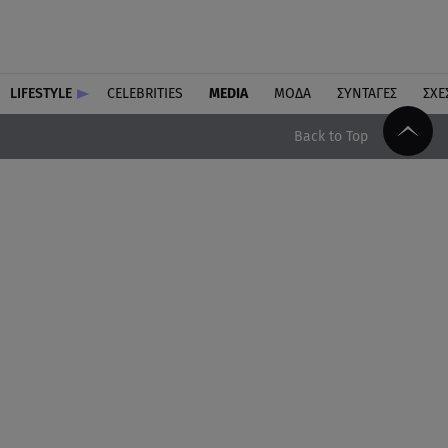
LIFESTYLE
CELEBRITIES
MEDIA
ΜΟΔΑ
ΣΥΝΤΑΓΕΣ
ΣΧΕ
Back to Top