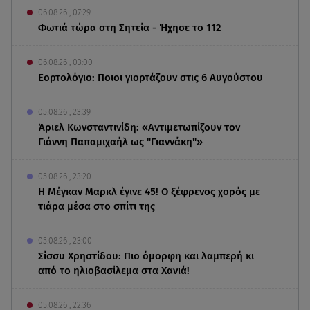
06.08.26 , 07:29
Φωτιά τώρα στη Σητεία - Ήχησε το 112
06.08.26 , 03:00
Εορτολόγιο: Ποιοι γιορτάζουν στις 6 Αυγούστου
05.08.26 , 23:39
Άριελ Κωνσταντινίδη: «Αντιμετωπίζουν τον
Γιάννη Παπαμιχαήλ ως "Γιαννάκη"»
05.08.26 , 23:20
Η Μέγκαν Μαρκλ έγινε 45! Ο ξέφρενος χορός με
τιάρα μέσα στο σπίτι της
05.08.26 , 23:00
Σίσσυ Χρηστίδου: Πιο όμορφη και λαμπερή κι
από το ηλιοβασίλεμα στα Χανιά!
05.08.26 , 22:36