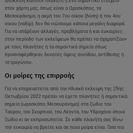
απόκλιση κάποιον πλανήτη ή ένα σημαντικό στοιχείο
στον χάρτη μας, όπως είναι ο Ωροσκόπος, το
Μεσουράνημα, η ακμή του 7ου οίκου (δύση) ή του 4ου
οίκου (ναδίρ), δεν θα νιώσουμε κάποια μεγάλη διαφορά.
Για να υπάρξουν αλλαγές, προβλήματα ή και ευκαιρίες
στην περίοδο των εκλείψεων θα πρέπει να σχηματίζουν
με τους πλανήτες ή τα σημαντικά σημεία όπως
προαναφέρθηκαν, δυνατές όψεις συνόδου, αντίθεσης ή
τετραγώνου.
Οι μοίρες της επιρροής
Για να επηρεαστείτε από την Ηλιακή έκλειψη της 25ης
Οκτωβρίου 2022 πρέπει να έχετε πλανήτες ή σημαντικά
σημεία (ωροσκόπο, Μεσουράνημα) στα ζώδια του
Ταύρου, του Σκορπιού, του Λέοντα, του Υδροχόου όποιο
ζώδιο κι αν εκπροσωπείτε. Σε κάθε πλανήτη σας δίνω
την ευκαιρία να βρείτε και σε ποια μοίρα είναι. Όσο πιο