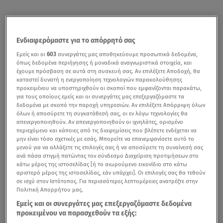
Ενδιαφερόμαστε για το απόρρητό σας
Εμείς και οι
603
συνεργάτες μας αποθηκεύουμε προσωπικά δεδομένα,
όπως δεδομένα περιήγησης ή μοναδικά αναγνωριστικά στοιχεία, και
έχουμε πρόσβαση σε αυτά στη συσκευή σας. Αν επιλέξετε Αποδοχή, θα
καταστεί δυνατή η ενεργοποίηση τεχνολογιών παρακολούθησης
προκειμένου να υποστηριχθούν οι σκοποί που εμφανίζονται παρακάτω,
για τους οποίους εμείς και οι συνεργάτες μας επεξεργαζόμαστε τα
δεδομένα με σκοπό την παροχή υπηρεσιών. Αν επιλέξετε Απόρριψη όλων
όλων ή αποσύρετε τη συγκατάθεσή σας, οι εν λόγω τεχνολογίες θα
απενεργοποιηθούν. Αν απενεργοποιηθούν οι ιχνηλάτες, ορισμένο
περιεχόμενο και κάποιες από τις διαφημίσεις που βλέπετε ενδέχεται να
μην είναι τόσο σχετικές με εσάς. Μπορείτε να επανεμφανίσετε αυτό το
μενού για να αλλάξετε τις επιλογές σας ή να αποσύρετε τη συναίνεσή σας
ανά πάσα στιγμή πατώντας τον σύνδεσμο Διαχείριση προτιμήσεων στο
κάτω μέρος της ιστοσελίδας [ή το αιωρούμενο εικονίδιο στο κάτω
αριστερό μέρος της ιστοσελίδας, εάν υπάρχει]. Οι επιλογές σας θα τεθούν
σε ισχύ στον Ιστότοπος. Για περισσότερες λεπτομέρειες ανατρέξτε στην
Πολιτική Απορρήτου μας.
Εμείς και οι συνεργάτες μας επεξεργαζόμαστε δεδομένα
προκειμένου να παρασχεθούν τα εξής: