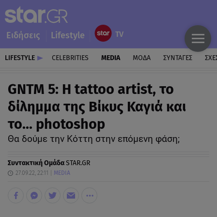
Ειδήσεις
Lifestyle
LIFESTYLE
CELEBRITIES
MEDIA
ΜΟΔΑ
ΣΥΝΤΑΓΕΣ
ΣΧΕ
GNTM 5: H tattoo artist, το
δίλημμα της Βίκυς Καγιά και
το… photoshop
Θα δούμε την Κόττη στην επόμενη φάση;
Συντακτική Ομάδα
STAR.GR
27.09.22, 22:11
MEDIA