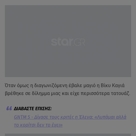
Όταν όμως η διαγωνιζόμενη έβαλε μαγιό η Βίκυ Καγιά
βρέθηκε σε δίλημμα μιας και είχε περισσότερα τατουάζ.
GNTM 5 - Δίχασε τους κριτές η Έλενα: «Λυπάμαι αλλά
το κορίτσι δεν το έχει»