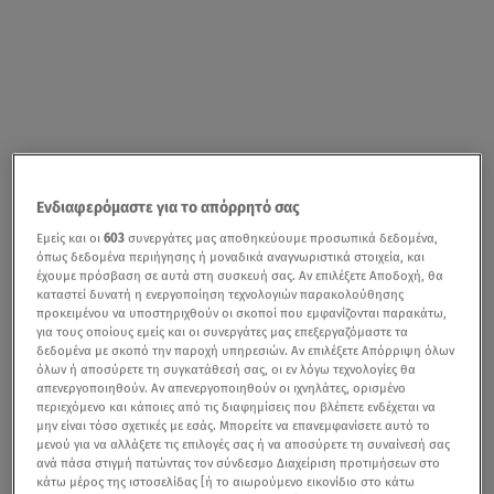
Ενδιαφερόμαστε για το απόρρητό σας
Εμείς και οι
603
συνεργάτες μας αποθηκεύουμε προσωπικά δεδομένα,
όπως δεδομένα περιήγησης ή μοναδικά αναγνωριστικά στοιχεία, και
έχουμε πρόσβαση σε αυτά στη συσκευή σας. Αν επιλέξετε Αποδοχή, θα
καταστεί δυνατή η ενεργοποίηση τεχνολογιών παρακολούθησης
προκειμένου να υποστηριχθούν οι σκοποί που εμφανίζονται παρακάτω,
για τους οποίους εμείς και οι συνεργάτες μας επεξεργαζόμαστε τα
δεδομένα με σκοπό την παροχή υπηρεσιών. Αν επιλέξετε Απόρριψη όλων
όλων ή αποσύρετε τη συγκατάθεσή σας, οι εν λόγω τεχνολογίες θα
απενεργοποιηθούν. Αν απενεργοποιηθούν οι ιχνηλάτες, ορισμένο
περιεχόμενο και κάποιες από τις διαφημίσεις που βλέπετε ενδέχεται να
μην είναι τόσο σχετικές με εσάς. Μπορείτε να επανεμφανίσετε αυτό το
μενού για να αλλάξετε τις επιλογές σας ή να αποσύρετε τη συναίνεσή σας
ανά πάσα στιγμή πατώντας τον σύνδεσμο Διαχείριση προτιμήσεων στο
κάτω μέρος της ιστοσελίδας [ή το αιωρούμενο εικονίδιο στο κάτω