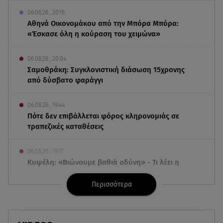
06.08.26 , 20:16
Αθηνά Οικονομάκου από την Μπόρα Μπόρα:
«Έσκασε όλη η κούραση του χειμώνα»
06.08.26 , 20:04
Σαμοθράκη: Συγκλονιστική διάσωση 15χρονης
από δύσβατο φαράγγι
06.08.26 , 19:44
Πότε δεν επιβάλλεται φόρος κληρονομιάς σε
τραπεζικές καταθέσεις
06.08.26 , 19:17
Κυψέλη: «Βιώνουμε βαθιά οδύνη» - Τι λέει η
οικογένεια της Λίζα
Περισσότερα
06.08.26 , 19:10
Μπαντέρας: «Η καρδιακή προσβολή ήταν το
καλύτερο πράγμα που μου συνέβη»