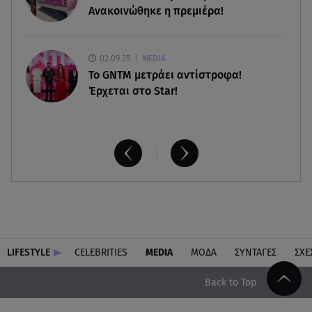
κάνουν σήμερα αίτηση
Ανακοινώθηκε η πρεμιέρα!
02.09.25
MEDIA
Το GNTM μετράει αντίστροφα!
Έρχεται στο Star!
LIFESTYLE
CELEBRITIES
MEDIA
ΜΟΔΑ
ΣΥΝΤΑΓΕΣ
ΣΧΕ
Back to Top