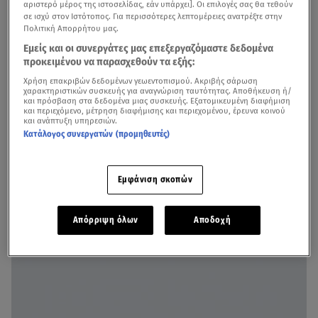
αριστερό μέρος της ιστοσελίδας, εάν υπάρχει]. Οι επιλογές σας θα τεθούν
σε ισχύ στον Ιστότοπος. Για περισσότερες λεπτομέρειες ανατρέξτε στην
Πολιτική Απορρήτου μας.
Εμείς και οι συνεργάτες μας επεξεργαζόμαστε δεδομένα
προκειμένου να παρασχεθούν τα εξής:
Χρήση επακριβών δεδομένων γεωεντοπισμού. Ακριβής σάρωση
χαρακτηριστικών συσκευής για αναγνώριση ταυτότητας. Αποθήκευση ή/
και πρόσβαση στα δεδομένα μιας συσκευής. Εξατομικευμένη διαφήμιση
και περιεχόμενο, μέτρηση διαφήμισης και περιεχομένου, έρευνα κοινού
Πολλές φορές η
Βίκυ Καγιά
έχει δηλώσει ανοιχτά πως
και ανάπτυξη υπηρεσιών.
δεν της αρέσουν τα τατουάζ, μιας και προτιμά τον…
Κατάλογος συνεργατών (προμηθευτές)
λευκό καμβά στα σώματα των μοντέλων.
Εμφάνιση σκοπών
GNTM 5- Η on air αδιαθεσία της Καγιά: «Έχω ένα θέμα.
Απόρριψη όλων
Αποδοχή
Συγγνώμη παιδιά»