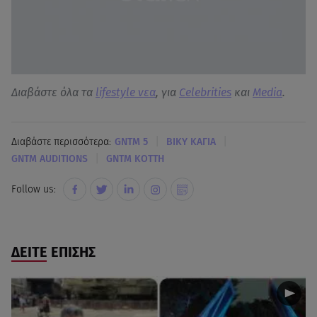
Διαβάστε όλα τα
lifestyle νεα
, για
Celebrities
και
Media
.
|
|
Διαβάστε περισσότερα:
GNTM 5
ΒΙΚΥ ΚΑΓΙΑ
|
GNTM AUDITIONS
GNTM ΚΟΤΤΗ
Follow us:
ΔΕΙΤΕ ΕΠΙΣΗΣ