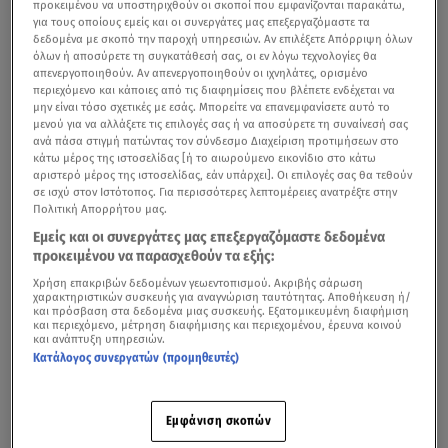
προκειμένου να υποστηριχθούν οι σκοποί που εμφανίζονται παρακάτω,
για τους οποίους εμείς και οι συνεργάτες μας επεξεργαζόμαστε τα
δεδομένα με σκοπό την παροχή υπηρεσιών. Αν επιλέξετε Απόρριψη όλων
όλων ή αποσύρετε τη συγκατάθεσή σας, οι εν λόγω τεχνολογίες θα
απενεργοποιηθούν. Αν απενεργοποιηθούν οι ιχνηλάτες, ορισμένο
περιεχόμενο και κάποιες από τις διαφημίσεις που βλέπετε ενδέχεται να
μην είναι τόσο σχετικές με εσάς. Μπορείτε να επανεμφανίσετε αυτό το
μενού για να αλλάξετε τις επιλογές σας ή να αποσύρετε τη συναίνεσή σας
ανά πάσα στιγμή πατώντας τον σύνδεσμο Διαχείριση προτιμήσεων στο
κάτω μέρος της ιστοσελίδας [ή το αιωρούμενο εικονίδιο στο κάτω
αριστερό μέρος της ιστοσελίδας, εάν υπάρχει]. Οι επιλογές σας θα τεθούν
σε ισχύ στον Ιστότοπος. Για περισσότερες λεπτομέρειες ανατρέξτε στην
Πολιτική Απορρήτου μας.
Εμείς και οι συνεργάτες μας επεξεργαζόμαστε δεδομένα
προκειμένου να παρασχεθούν τα εξής:
Χρήση επακριβών δεδομένων γεωεντοπισμού. Ακριβής σάρωση
χαρακτηριστικών συσκευής για αναγνώριση ταυτότητας. Αποθήκευση ή/
και πρόσβαση στα δεδομένα μιας συσκευής. Εξατομικευμένη διαφήμιση
και περιεχόμενο, μέτρηση διαφήμισης και περιεχομένου, έρευνα κοινού
και ανάπτυξη υπηρεσιών.
Κατάλογος συνεργατών (προμηθευτές)
Εμφάνιση σκοπών