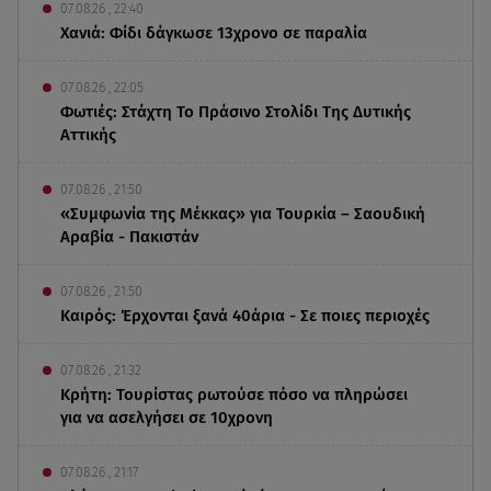
07.08.26 , 22:40
Χανιά: Φίδι δάγκωσε 13χρονο σε παραλία
07.08.26 , 22:05
Φωτιές: Στάχτη Το Πράσινο Στολίδι Της Δυτικής
Αττικής
07.08.26 , 21:50
«Συμφωνία της Μέκκας» για Τουρκία – Σαουδική
Αραβία - Πακιστάν
07.08.26 , 21:50
Καιρός: Έρχονται ξανά 40άρια - Σε ποιες περιοχές
07.08.26 , 21:32
Κρήτη: Τουρίστας ρωτούσε πόσο να πληρώσει
για να ασελγήσει σε 10χρονη
07.08.26 , 21:17