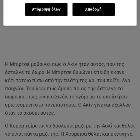
Απόρριψη όλων
Αποδοχή
Η Μπιρτσέ μαθαίνει πως ο Ακίν ήταν αυτός, που της
έστελνε τα δώρα. Η Μπιρτσέ θυμώνει επειδή έκανε
κάτι τέτοιο πίσω από την πλάτη της και του παίζει ένα
παιχνίδι. Του λέει πως έμαθε ποιος της έστελνε τα
δώρα και πως είναι ο Σινάν, το αγόρι με το οποίο ήταν
ερωτευμένη στο πανεπιστήμιο. Ο Ακίν γίνεται έξαλλος
όταν το ακούει αυτός.
Ο Κερέμ χαίρεται να δουλεύει μαζί με την Ασλί και θέλει
να είναι πάντα μαζί της. Η Χουμεϊρά θέλει και εκείνη να