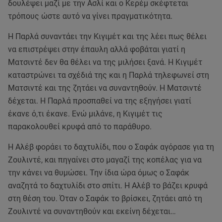
δουλέψει μαζί με την Ασλί και ο Κερέμ σκέφτεται
τρόπους ώστε αυτό να γίνει πραγματικότητα.
Η Παρλά συναντάει την Κιγιμέτ και της λέει πως θέλει
να επιστρέψει στην έπαυλη αλλά φοβάται γιατί η
Ματσιντέ δεν θα θέλει να της μιλήσει ξανά. Η Κιγιμέτ
καταστρώνει τα σχέδιά της και η Παρλά τηλεφωνεί στη
Ματσιντέ και της ζητάει να συναντηθούν. Η Ματσιντέ
δέχεται. Η Παρλά προσπαθεί να της εξηγήσει γιατί
έκανε ό,τι έκανε. Ενώ μιλάνε, η Κιγιμέτ τις
παρακολουθεί κρυφά από το παράθυρο.
Η Αλέβ φοράει το δαχτυλίδι, που ο Σαφάκ αγόρασε για τη
Ζουλιντέ, και πηγαίνει στο μαγαζί της κοπέλας για να
την κάνει να θυμώσει. Την ίδια ώρα όμως ο Σαφάκ
αναζητά το δαχτυλίδι στο σπίτι. Η Αλέβ το βάζει κρυφά
στη θέση του. Όταν ο Σαφάκ το βρίσκει, ζητάει από τη
Ζουλιντέ να συναντηθούν και εκείνη δέχεται…