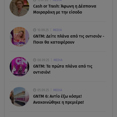
Κυψέλη: Tι βρέθηκε στο διαμέρισμα της
Cash or Trash: Άφωνη η Δέσποινα
38χρονης Λίζα
Μοιραράκη με την είσοδο
07.08.26 , 19:15
Συντάξεις Σεπτεμβρίου: Πότε θα μπουν τα
10.09.25
MEDIA
χρήματα στους λογαριασμούς
GNTM: Δείτε πλάνα από τις οντισιόν -
Ποιοι θα καταφέρουν
07.08.26 , 18:45
Φωτιά στο Στεφάνι Κορίνθου: Μήνυμα από το 112
- Σηκώθηκαν εναέρια μέσα
08.09.25
MEDIA
GNTM: Τα πρώτα πλάνα από τις
οντισιόν!
07.08.26 , 18:34
Έξοδος Αυγούστου: Στο 100% η πληρότητα για
Κυκλάδες
05.09.25
MEDIA
GNTM 6: Αντίο έξω κόσμε!
Ανακοινώθηκε η πρεμιέρα!